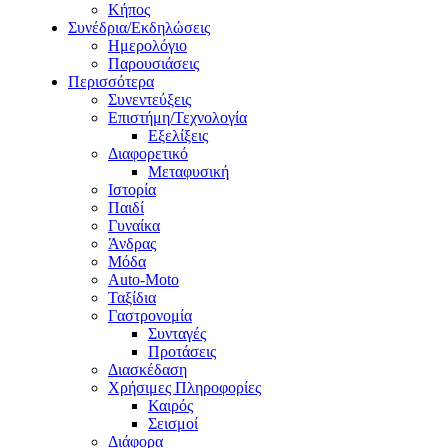
Κήπος
Συνέδρια/Εκδηλώσεις
Ημερολόγιο
Παρουσιάσεις
Περισσότερα
Συνεντεύξεις
Επιστήμη/Τεχνολογία
Εξελίξεις
Διαφορετικό
Μεταφυσική
Ιστορία
Παιδί
Γυναίκα
Άνδρας
Μόδα
Auto-Moto
Ταξίδια
Γαστρονομία
Συνταγές
Προτάσεις
Διασκέδαση
Χρήσιμες Πληροφορίες
Καιρός
Σεισμοί
Διάφορα