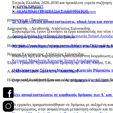
Στερεάς Ελλάδας 2026-2030 και προκάλεσε ευρεία συζήτηση γι
ΟΡΟΙ ΧΡΗΣΗΣ
Τζίνα Οικονόμου.
ΠΟΛΙΤΙΚΗ ΠΡΟΣΤΑΣΙΑΣ ΑΠΟΡΡΗΤΟΥ
Κοινωνία
Κρήτη
Περιβάλλον
Τοπική Αυτοδιοίκηση
pyrranews.gr | Ταυτότητα
Σε πλήρη εξέλιξη ασφαλτοστρώσεις, οδικά έργα και συν
Διαχειριστής – Διευθυντής: Απόστολος Σαλονικίδης
Συγκεκριμένα, έχουν ξεκινήσει τα έργα κατασκευής του νέου 
Δυτική Ελλάδα
Ιόνια Νησιά
Ιστορία
Κοινωνία
Τοπική Αυτοδι
Διευθύντρια Σύνταξης: Παναγιώτα Σούγια
Ιδιοκτησία – Δικαιούχος domain name: Απόστολος Σαλονικίδης 
Με βαθιά συγκίνηση πραγματοποιήθηκε στον Κάλαμο Λευ
Νόμιμος Εκπρόσωπος: Απόστολος Σαλονικίδης
Ιδιαίτερη τιμή και λαμπρότητα προσέδωσαν στη διοργάνωση με
Κεντρική Μακεδονία
Κοινωνία
Τοπική Αυτοδιοίκηση
Έδρα – Γραφεία: Χρυσοστόμου Σμύρνης αρ. 45-49, Αθήνα, Τ.Κ.
Ο Πολιτιστικός Σύλλογος Ισώματος «Καπετάν Ράμναλης τ
Α.Φ.Μ.: 099112637, Δ.Ο.Υ.: ΙΓ΄ ΑΘΗΝΩΝ
Ηλεκτρονική διεύθυνση Επικοινωνίας:
pyrranews@gmail.com
, Τ
Στην εκδήλωση βρέθηκαν και οι Αντιδήμαρχοι κ.κ. Αλέξανδρο
Νέες ασφαλτοστρώσεις σε κομβικούς δρόμους των Α΄ και
Οι εργασίες πραγματοποιήθηκαν σε δρόμους με αυξημένη κυκλο
οδοστρώματος, στην ασφαλέστερη μετακίνηση οδηγών και πεζώ