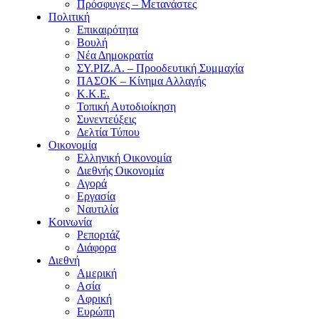
Πρόσφυγες – Μετανάστες
Πολιτική
Επικαιρότητα
Βουλή
Νέα Δημοκρατία
ΣΥ.ΡΙΖ.Α. – Προοδευτική Συμμαχία
ΠΑΣΟΚ – Κίνημα Αλλαγής
Κ.Κ.Ε.
Τοπική Αυτοδιοίκηση
Συνεντεύξεις
Δελτία Τύπου
Οικονομία
Ελληνική Οικονομία
Διεθνής Οικονομία
Αγορά
Εργασία
Ναυτιλία
Κοινωνία
Ρεπορτάζ
Διάφορα
Διεθνή
Αμερική
Ασία
Αφρική
Ευρώπη