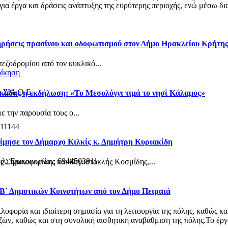
α έργα και δράσεις ανάπτυξης της ευρύτερης περιοχής, ενώ μέσω δια
τηρήσεις πρασίνου και οδοφωτισμού στον Δήμο Ηρακλείου Κρήτη
πεζοδρομίου από τον κυκλικό...
οίκηση
& ΣΙΑ Ο.Ε.
κάδας η εκδήλωση: «Το Μεσολόγγι τιμά το νησί Κάλαμος»
 την παρουσία τους ο...
 11144
ίμησε τον Δήμαρχο Κιλκίς κ. Δημήτρη Κυριακίδη
ηλ. Επικοινωνίας: 6944503911
ς Σημαιοφορίδης και Θεμιστοκλής Κοσμίδης,...
 Β΄ Δημοτικών Κοινοτήτων από τον Δήμο Πειραιά
φορία και ιδιαίτερη σημασία για τη λειτουργία της πόλης, καθώς κα
ν, καθώς και στη συνολική αισθητική αναβάθμιση της πόλης.Το έργο