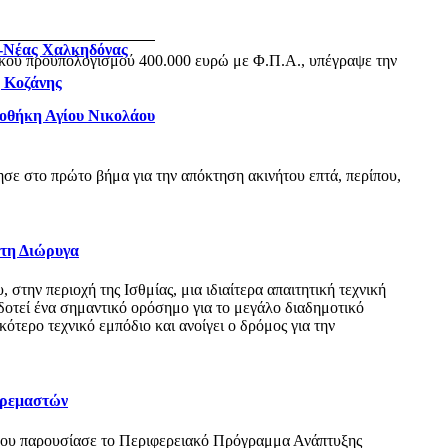
ς-Νέας Χαλκηδόνας
ικού προϋπολογισμού 400.000 ευρώ με Φ.Π.Α., υπέγραψε την
η Κοζάνης
ιοθήκη Αγίου Νικολάου
ε στο πρώτο βήμα για την απόκτηση ακινήτου επτά, περίπου,
 τη Διώρυγα
ην περιοχή της Ισθμίας, μια ιδιαίτερα απαιτητική τεχνική
δοτεί ένα σημαντικό ορόσημο για το μεγάλο διαδημοτικό
τερο τεχνικό εμπόδιο και ανοίγει ο δρόμος για την
Κρεμαστών
όπου παρουσίασε το Περιφερειακό Πρόγραμμα Ανάπτυξης