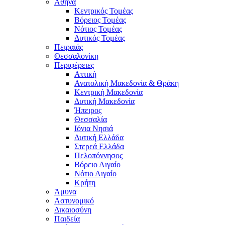
Αθήνα
Κεντρικός Τομέας
Βόρειος Τομέας
Νότιος Τομέας
Δυτικός Τομέας
Πειραιάς
Θεσσαλονίκη
Περιφέρειες
Αττική
Ανατολική Μακεδονία & Θράκη
Κεντρική Μακεδονία
Δυτική Μακεδονία
Ήπειρος
Θεσσαλία
Ιόνια Νησιά
Δυτική Ελλάδα
Στερεά Ελλάδα
Πελοπόννησος
Βόρειο Αιγαίο
Νότιο Αιγαίο
Κρήτη
Άμυνα
Αστυνομικό
Δικαιοσύνη
Παιδεία