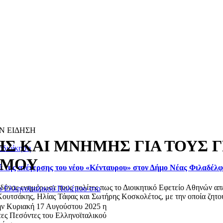
Ν ΕΙΔΗΣΗ
Σ ΚΑΙ ΜΝΗΜΗΣ ΓΙΑ ΤΟΥΣ 
οδιοίκηση
ΕΜΟΥ
ά της ανέγερσης του νέου «Κένταυρου» στον Δήμο Νέας Φιλαδέλ
ας ενημέρωσε τους πολίτες πως το Διοικητικό Εφετείο Αθηνών απέρ
υ Ελληνοϊταλικού Πολέμου στο
ουτσάκης, Ηλίας Τάφας και Σωτήρης Κοσκολέτος, με την οποία ζητού
ην Κυριακή 17 Αυγούστου 2025 η
ες Πεσόντες του Ελληνοϊταλικού