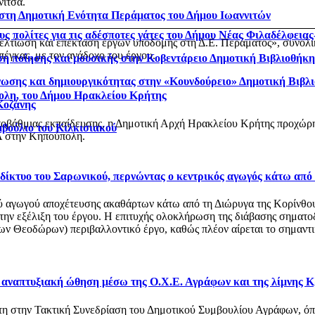
νίτσα.
 στη Δημοτική Ενότητα Περάματος του Δήμου Ιωαννιτών
ς πολίτες για τις αδέσποτες γάτες του Δήμου Νέας Φιλαδέλφεια
βελτίωση και επέκταση έργων υποδομής στη Δ.Ε. Περάματος», συνολ
έγκας, με τον ανάδοχο του έργου.
η ποίησης και μουσικής στην Κοβεντάρειο Δημοτική Βιβλιοθήκ
νωσης και δημιουργικότητας στην «Κουνδούρειο» Δημοτική Βιβλ
ολη, του Δήμου Ηρακλείου Κρήτης
Κοζάνης
οβάθμιας εκπαίδευσης, η Δημοτική Αρχή Ηρακλείου Κρήτης προχώρησ
μβούλιο του Κιλκισιακού
 στην Κηπούπολη.
ό δίκτυο του Σαρωνικού, περνώντας ο κεντρικός αγωγός κάτω από
αγωγού αποχέτευσης ακαθάρτων κάτω από τη Διώρυγα της Κορίνθου, στ
 την εξέλιξη του έργου. Η επιτυχής ολοκλήρωση της διάβασης σηματο
 Θεοδώρων) περιβαλλοντικό έργο, καθώς πλέον αίρεται το σημαντικό
ι αναπτυξιακή ώθηση μέσω της Ο.Χ.Ε. Αγράφων και της λίμνης 
στη στην Τακτική Συνεδρίαση του Δημοτικού Συμβουλίου Αγράφων, 