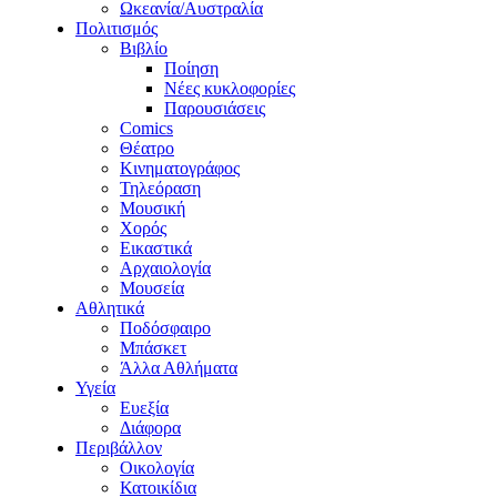
Ωκεανία/Αυστραλία
Πολιτισμός
Βιβλίο
Ποίηση
Νέες κυκλοφορίες
Παρουσιάσεις
Comics
Θέατρο
Κινηματογράφος
Τηλεόραση
Μουσική
Χορός
Εικαστικά
Αρχαιολογία
Μουσεία
Αθλητικά
Ποδόσφαιρο
Μπάσκετ
Άλλα Αθλήματα
Υγεία
Ευεξία
Διάφορα
Περιβάλλον
Οικολογία
Κατοικίδια