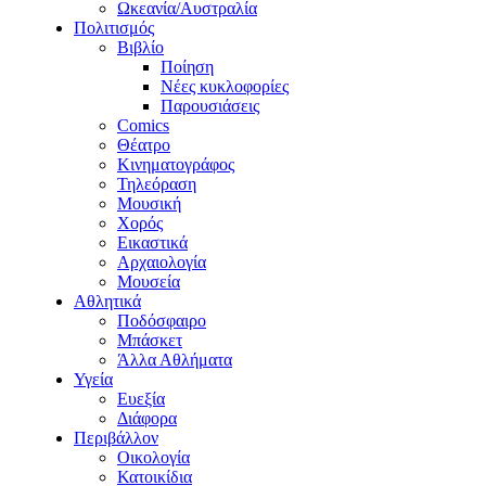
Ωκεανία/Αυστραλία
Πολιτισμός
Βιβλίο
Ποίηση
Νέες κυκλοφορίες
Παρουσιάσεις
Comics
Θέατρο
Κινηματογράφος
Τηλεόραση
Μουσική
Χορός
Εικαστικά
Αρχαιολογία
Μουσεία
Αθλητικά
Ποδόσφαιρο
Μπάσκετ
Άλλα Αθλήματα
Υγεία
Ευεξία
Διάφορα
Περιβάλλον
Οικολογία
Κατοικίδια