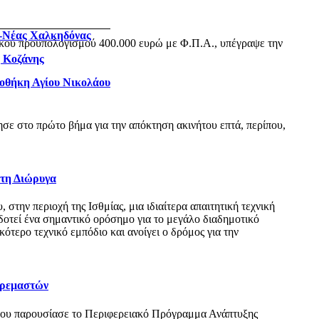
ς-Νέας Χαλκηδόνας
ικού προϋπολογισμού 400.000 ευρώ με Φ.Π.Α., υπέγραψε την
η Κοζάνης
ιοθήκη Αγίου Νικολάου
ε στο πρώτο βήμα για την απόκτηση ακινήτου επτά, περίπου,
 τη Διώρυγα
ην περιοχή της Ισθμίας, μια ιδιαίτερα απαιτητική τεχνική
δοτεί ένα σημαντικό ορόσημο για το μεγάλο διαδημοτικό
τερο τεχνικό εμπόδιο και ανοίγει ο δρόμος για την
Κρεμαστών
όπου παρουσίασε το Περιφερειακό Πρόγραμμα Ανάπτυξης