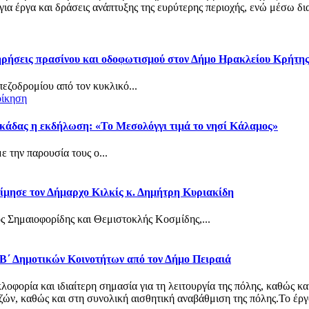
α έργα και δράσεις ανάπτυξης της ευρύτερης περιοχής, ενώ μέσω δια
τηρήσεις πρασίνου και οδοφωτισμού στον Δήμο Ηρακλείου Κρήτη
πεζοδρομίου από τον κυκλικό...
οίκηση
κάδας η εκδήλωση: «Το Μεσολόγγι τιμά το νησί Κάλαμος»
 την παρουσία τους ο...
ίμησε τον Δήμαρχο Κιλκίς κ. Δημήτρη Κυριακίδη
ς Σημαιοφορίδης και Θεμιστοκλής Κοσμίδης,...
 Β΄ Δημοτικών Κοινοτήτων από τον Δήμο Πειραιά
φορία και ιδιαίτερη σημασία για τη λειτουργία της πόλης, καθώς κα
ν, καθώς και στη συνολική αισθητική αναβάθμιση της πόλης.Το έργο