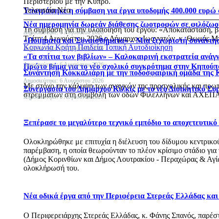
Περιστερίου με την Κύπρο.
Τελευταία Νέα
Υπογράφηκε η σύμβαση για έργα υποδομής 400.000 ευρώ
Νέα ημερομηνία δωρεάν διάθεσης ζωοτροφών σε φιλόζωου
Τη σύμβαση για την υλοποίηση του έργου: «Αποκατάσταση, 
Δημοσιεύτηκε: 6 Αυγούστου 2026
Τρίτη 4 Αυγούστου 2026 ο Δήμαρχος Ιωαννιτών, κ. Θωμάς Μπ
«Ποιήματα και Συναισθήματα» – Μια ξεχωριστή συνάντησ
Κοινωνία
Κρήτη
Παιδεία
Τοπική Αυτοδιοίκηση
Δημοσιεύτηκε: 6 Αυγούστου 2026
«Τα σπίτια των βιβλίων» – Καλοκαιρινή εκστρατεία ανάγ
Δημοσιεύτηκε: 6 Αυγούστου 2026
Πρώτο βήμα για το νέο σχολικό συγκρότημα στην Κηπούπ
Συνάντηση Κοκκαλιάρη με την ποδοσφαιρική ομάδα της 
Δημοσιεύτηκε: 6 Αυγούστου 2026
Με στόχο την κάλυψη των αναγκών της προσχολικής και πρωτ
Συνεργασία του Δημάρχου Κιλκίς με το νέο Διοικητικό Συ
στρεμμάτων στη συμβολή των οδών Φιλελλήνων και ΑΧΕΠΑ
Δημοσιεύτηκε: 6 Αυγούστου 2026
Ξεπέρασε το μεγαλύτερο τεχνικό εμπόδιο το αποχετευτικ
Ολοκληρώθηκε με επιτυχία η διέλευση του δίδυμου κεντρικού 
παρέμβαση, η οποία θεωρούνταν το πλέον κρίσιμο στάδιο για
(Δήμος Κορινθίων και Δήμος Λουτρακίου - Περαχώρας & Αγίων
ολοκλήρωσή του.
Νέα οδικά έργα από την Περιφέρεια Στερεάς Ελλάδας κα
Ο Περιφερειάρχης Στερεάς Ελλάδας, κ. Φάνης Σπανός, παρέ