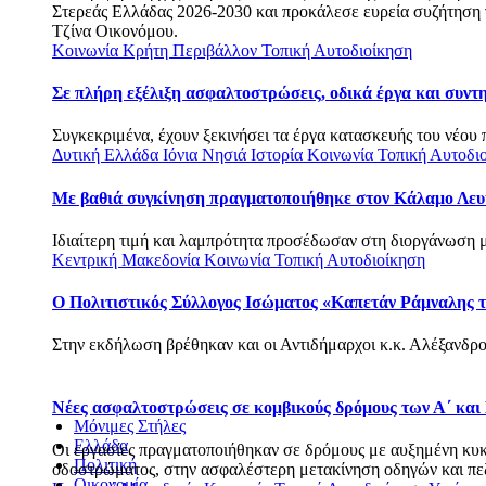
Στερεάς Ελλάδας 2026-2030 και προκάλεσε ευρεία συζήτηση γι
Τζίνα Οικονόμου.
Κοινωνία
Κρήτη
Περιβάλλον
Τοπική Αυτοδιοίκηση
Σε πλήρη εξέλιξη ασφαλτοστρώσεις, οδικά έργα και συν
Συγκεκριμένα, έχουν ξεκινήσει τα έργα κατασκευής του νέου 
Δυτική Ελλάδα
Ιόνια Νησιά
Ιστορία
Κοινωνία
Τοπική Αυτοδι
Με βαθιά συγκίνηση πραγματοποιήθηκε στον Κάλαμο Λευ
Ιδιαίτερη τιμή και λαμπρότητα προσέδωσαν στη διοργάνωση με
Κεντρική Μακεδονία
Κοινωνία
Τοπική Αυτοδιοίκηση
Ο Πολιτιστικός Σύλλογος Ισώματος «Καπετάν Ράμναλης τ
Στην εκδήλωση βρέθηκαν και οι Αντιδήμαρχοι κ.κ. Αλέξανδρο
Νέες ασφαλτοστρώσεις σε κομβικούς δρόμους των Α΄ και
Μόνιμες Στήλες
Ελλάδα
Οι εργασίες πραγματοποιήθηκαν σε δρόμους με αυξημένη κυκλο
Πολιτική
οδοστρώματος, στην ασφαλέστερη μετακίνηση οδηγών και πεζώ
Οικονομία