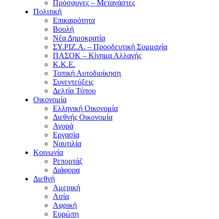
Πρόσφυγες – Μετανάστες
Πολιτική
Επικαιρότητα
Βουλή
Νέα Δημοκρατία
ΣΥ.ΡΙΖ.Α. – Προοδευτική Συμμαχία
ΠΑΣΟΚ – Κίνημα Αλλαγής
Κ.Κ.Ε.
Τοπική Αυτοδιοίκηση
Συνεντεύξεις
Δελτία Τύπου
Οικονομία
Ελληνική Οικονομία
Διεθνής Οικονομία
Αγορά
Εργασία
Ναυτιλία
Κοινωνία
Ρεπορτάζ
Διάφορα
Διεθνή
Αμερική
Ασία
Αφρική
Ευρώπη