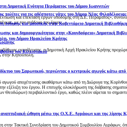
 στη Δημοτική Ενότητα Περάματος του Δήμου Ιωαννιτών
ς πολίτες για τις αδέσποτες γάτες του Δήμου Νέας Φιλαδέλφεια
βελτίωση και επέκταση έργων υποδομής στη Δ.Ε. Περάματος», συνολ
έγκας, με τον ανάδοχο του έργου.
η ποίησης και μουσικής στην Κοβεντάρειο Δημοτική Βιβλιοθήκ
νωσης και δημιουργικότητας στην «Κουνδούρειο» Δημοτική Βιβλ
ολη, του Δήμου Ηρακλείου Κρήτης
Κοζάνης
οβάθμιας εκπαίδευσης, η Δημοτική Αρχή Ηρακλείου Κρήτης προχώρησ
μβούλιο του Κιλκισιακού
 στην Κηπούπολη.
ό δίκτυο του Σαρωνικού, περνώντας ο κεντρικός αγωγός κάτω από
αγωγού αποχέτευσης ακαθάρτων κάτω από τη Διώρυγα της Κορίνθου, στ
 την εξέλιξη του έργου. Η επιτυχής ολοκλήρωση της διάβασης σηματο
 Θεοδώρων) περιβαλλοντικό έργο, καθώς πλέον αίρεται το σημαντικό
ι αναπτυξιακή ώθηση μέσω της Ο.Χ.Ε. Αγράφων και της λίμνης 
στη στην Τακτική Συνεδρίαση του Δημοτικού Συμβουλίου Αγράφων, 