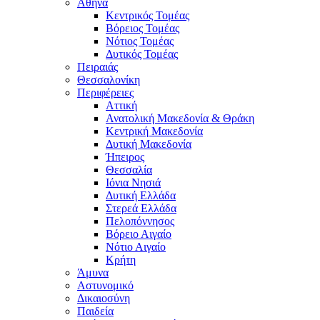
Αθήνα
Κεντρικός Τομέας
Βόρειος Τομέας
Νότιος Τομέας
Δυτικός Τομέας
Πειραιάς
Θεσσαλονίκη
Περιφέρειες
Αττική
Ανατολική Μακεδονία & Θράκη
Κεντρική Μακεδονία
Δυτική Μακεδονία
Ήπειρος
Θεσσαλία
Ιόνια Νησιά
Δυτική Ελλάδα
Στερεά Ελλάδα
Πελοπόννησος
Βόρειο Αιγαίο
Νότιο Αιγαίο
Κρήτη
Άμυνα
Αστυνομικό
Δικαιοσύνη
Παιδεία