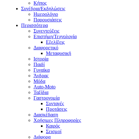
Κήπος
Συνέδρια/Εκδηλώσεις
Ημερολόγιο
Παρουσιάσεις
Περισσότερα
Συνεντεύξεις
Επιστήμη/Τεχνολογία
Εξελίξεις
Διαφορετικό
Μεταφυσική
Ιστορία
Παιδί
Γυναίκα
Άνδρας
Μόδα
Auto-Moto
Ταξίδια
Γαστρονομία
Συνταγές
Προτάσεις
Διασκέδαση
Χρήσιμες Πληροφορίες
Καιρός
Σεισμοί
Διάφορα