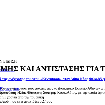
Ν ΕΙΔΗΣΗ
ΗΣ ΚΑΙ ΑΝΤΙΣΤΑΣΗΣ ΓΙΑ 
οδιοίκηση
ά της ανέγερσης του νέου «Κένταυρου» στον Δήμο Νέας Φιλαδέλ
ας ενημέρωσε τους πολίτες πως το Διοικητικό Εφετείο Αθηνών απέρ
 Περιστερίου
ουτσάκης, Ηλίας Τάφας και Σωτήρης Κοσκολέτος, με την οποία ζητού
ην Πέμπτη 17 Ιουλίου 2025, στο
α 51 χρόνια από την τουρκική
ισμού, που έχει αναπτύξει ο Δήμος