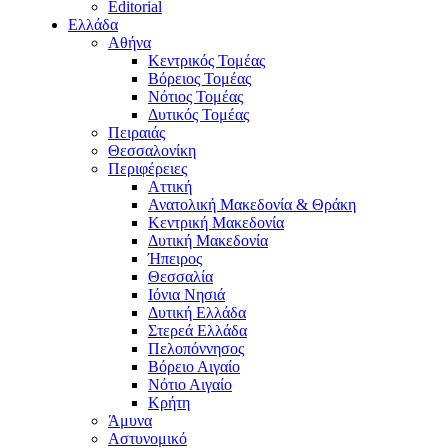
Editorial
Ελλάδα
Αθήνα
Κεντρικός Τομέας
Βόρειος Τομέας
Νότιος Τομέας
Δυτικός Τομέας
Πειραιάς
Θεσσαλονίκη
Περιφέρειες
Αττική
Ανατολική Μακεδονία & Θράκη
Κεντρική Μακεδονία
Δυτική Μακεδονία
Ήπειρος
Θεσσαλία
Ιόνια Νησιά
Δυτική Ελλάδα
Στερεά Ελλάδα
Πελοπόννησος
Βόρειο Αιγαίο
Νότιο Αιγαίο
Κρήτη
Άμυνα
Αστυνομικό