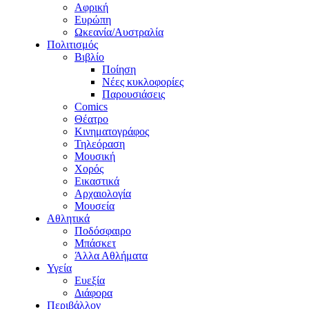
Αφρική
Ευρώπη
Ωκεανία/Αυστραλία
Πολιτισμός
Βιβλίο
Ποίηση
Νέες κυκλοφορίες
Παρουσιάσεις
Comics
Θέατρο
Κινηματογράφος
Τηλεόραση
Μουσική
Χορός
Εικαστικά
Αρχαιολογία
Μουσεία
Αθλητικά
Ποδόσφαιρο
Μπάσκετ
Άλλα Αθλήματα
Υγεία
Ευεξία
Διάφορα
Περιβάλλον