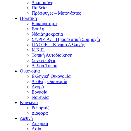
Δικαιοσύνη
Παιδεία
Πρόσφυγες – Μετανάστες
Πολιτική
Επικαιρότητα
Βουλή
Νέα Δημοκρατία
ΣΥ.ΡΙΖ.Α. – Προοδευτική Συμμαχία
ΠΑΣΟΚ – Κίνημα Αλλαγής
Κ.Κ.Ε.
Τοπική Αυτοδιοίκηση
Συνεντεύξεις
Δελτία Τύπου
Οικονομία
Ελληνική Οικονομία
Διεθνής Οικονομία
Αγορά
Εργασία
Ναυτιλία
Κοινωνία
Ρεπορτάζ
Διάφορα
Διεθνή
Αμερική
Ασία