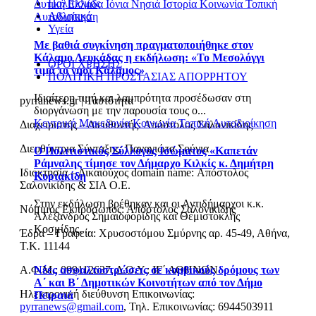
Πολιτισμός
Δυτική Ελλάδα
Ιόνια Νησιά
Ιστορία
Κοινωνία
Τοπική
Αθλητικά
Αυτοδιοίκηση
Υγεία
Με βαθιά συγκίνηση πραγματοποιήθηκε στον
Κάλαμο Λευκάδας η εκδήλωση: «Το Μεσολόγγι
ΟΡΟΙ ΧΡΗΣΗΣ
τιμά το νησί Κάλαμος»
ΠΟΛΙΤΙΚΗ ΠΡΟΣΤΑΣΙΑΣ ΑΠΟΡΡΗΤΟΥ
Ιδιαίτερη τιμή και λαμπρότητα προσέδωσαν στη
pyrranews.gr | Ταυτότητα
διοργάνωση με την παρουσία τους ο...
Κεντρική Μακεδονία
Κοινωνία
Τοπική Αυτοδιοίκηση
Διαχειριστής – Διευθυντής: Απόστολος Σαλονικίδης
Διευθύντρια Σύνταξης: Παναγιώτα Σούγια
Ο Πολιτιστικός Σύλλογος Ισώματος «Καπετάν
Ράμναλης τίμησε τον Δήμαρχο Κιλκίς κ. Δημήτρη
Ιδιοκτησία – Δικαιούχος domain name: Απόστολος
Κυριακίδη
Σαλονικίδης & ΣΙΑ Ο.Ε.
Στην εκδήλωση βρέθηκαν και οι Αντιδήμαρχοι κ.κ.
Νόμιμος Εκπρόσωπος: Απόστολος Σαλονικίδης
Αλέξανδρος Σημαιοφορίδης και Θεμιστοκλής
Κοσμίδης,...
Έδρα – Γραφεία: Χρυσοστόμου Σμύρνης αρ. 45-49, Αθήνα,
Τ.Κ. 11144
Νέες ασφαλτοστρώσεις σε κομβικούς δρόμους των
Α.Φ.Μ.: 099112637, Δ.Ο.Υ.: ΙΓ΄ ΑΘΗΝΩΝ
Α΄ και Β΄ Δημοτικών Κοινοτήτων από τον Δήμο
Ηλεκτρονική διεύθυνση Επικοινωνίας:
Πειραιά
pyrranews@gmail.com
, Τηλ. Επικοινωνίας: 6944503911