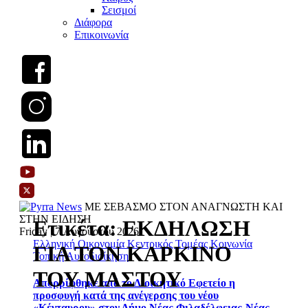
Σεισμοί
Διάφορα
Επικοινωνία
ΜΕ ΣΕΒΑΣΜΟ ΣΤΟΝ ΑΝΑΓΝΩΣΤΗ ΚΑΙ
ΣΤΗΝ ΕΙΔΗΣΗ
Ετικέτα:
ΕΚΔΗΛΩΣΗ
Friday | 7 Αυγούστου 2026
Ελληνική Οικονομία
Κεντρικός Τομέας
Κοινωνία
ΓΙΑ ΤΟΝ ΚΑΡΚΙΝΟ
Τοπική Αυτοδιοίκηση
ΤΟΥ ΜΑΣΤΟΥ
Απορρίφθηκε από το Διοικητικό Εφετείο η
προσφυγή κατά της ανέγερσης του νέου
«Κένταυρου» στον Δήμο Νέας Φιλαδέλφειας-Νέας