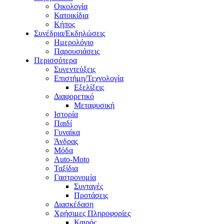
Οικολογία
Κατοικίδια
Κήπος
Συνέδρια/Εκδηλώσεις
Ημερολόγιο
Παρουσιάσεις
Περισσότερα
Συνεντεύξεις
Επιστήμη/Τεχνολογία
Εξελίξεις
Διαφορετικό
Μεταφυσική
Ιστορία
Παιδί
Γυναίκα
Άνδρας
Μόδα
Auto-Moto
Ταξίδια
Γαστρονομία
Συνταγές
Προτάσεις
Διασκέδαση
Χρήσιμες Πληροφορίες
Καιρός