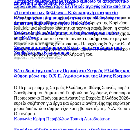
Ξεπέρασε το μεγαλύτερο τεχνικό εμπόδιο το αποχετευτικό 
Δημοτική Βιβλιοθήκη Κοζάνης
Σαρωνικού, περνώντας ο κεντρικός αγωγός κάτω από τη 
Δημοσιεύτηκε: 6 Αυγούστου 2026
«Τα σπίτια των βιβλίων» – Καλοκαιρινή εκστρατεία
Ολοκληρώθηκε με επιτυχία η διέλευση του δίδυμου κεντρικο
ανάγνωσης και δημιουργικότητας στην «Κουνδούρειο»
αποχέτευσης ακαθάρτων κάτω από τη Διώρυγα της Κορίνθου, 
Δημοτική Βιβλιοθήκη Αγίου Νικολάου
Ισθμίας, μια ιδιαίτερα απαιτητική τεχνική παρέμβαση, η οποί
Δημοσιεύτηκε: 6 Αυγούστου 2026
Συνάντηση Κοκκαλιάρη με την ποδοσφαιρική ομάδα
πλέον κρίσιμο στάδιο για την εξέλιξη του έργου. Η επιτυχής
της Κοζάνης
διάβασης σηματοδοτεί ένα σημαντικό ορόσημο για το μεγάλο
Δημοσιεύτηκε: 6 Αυγούστου 2026
Κορινθίων και Δήμος Λουτρακίου - Περαχώρας & Αγίων Θε
Συνεργασία του Δημάρχου Κιλκίς με το νέο Διοικητικό
περιβαλλοντικό έργο, καθώς πλέον αίρεται το σημαντικότερο 
Συμβούλιο του Κιλκισιακού
ανοίγει ο δρόμος για την ολοκλήρωσή του.
Δημοσιεύτηκε: 6 Αυγούστου 2026
Νέα οδικά έργα από την Περιφέρεια Στερεάς Ελλάδας και
ώθηση μέσω της Ο.Χ.Ε. Αγράφων και της λίμνης Κρεμασ
Ο Περιφερειάρχης Στερεάς Ελλάδας, κ. Φάνης Σπανός, παρέσ
Συνεδρίαση του Δημοτικού Συμβουλίου Αγράφων, όπου παρο
Περιφερειακό Πρόγραμμα Ανάπτυξης Στερεάς Ελλάδας 2026-
ευρεία συζήτηση για έργα και δράσεις ανάπτυξης της ευρύτερη
μέσω διαδικτύου συμμετείχε και η βουλευτής της Ν.Δ. Ευρυτα
Οικονόμου.
Κοινωνία
Κρήτη
Περιβάλλον
Τοπική Αυτοδιοίκηση