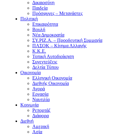
Δικαιοσύνη
Παιδεία
Πρόσφυγες – Μετανάστες
Πολιτική
Επικαιρότητα
Βουλή
Νέα Δημοκρατία
ΣΥ.ΡΙΖ.Α. – Προοδευτική Συμμαχία
ΠΑΣΟΚ – Κίνημα Αλλαγής
Κ.Κ.Ε.
Τοπική Αυτοδιοίκηση
Συνεντεύξεις
Δελτία Τύπου
Οικονομία
Ελληνική Οικονομία
Διεθνής Οικονομία
Αγορά
Εργασία
Ναυτιλία
Κοινωνία
Ρεπορτάζ
Διάφορα
Διεθνή
Αμερική
Ασία