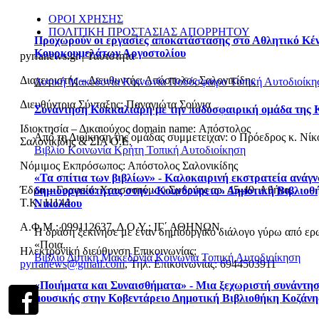
ΟΡΟΙ ΧΡΗΣΗΣ
ΠΟΛΙΤΙΚΗ ΠΡΟΣΤΑΣΙΑΣ ΑΠΟΡΡΗΤΟΥ
Προχωρούν οι εργασίες αποκατάστασης στο Αθλητικό Κέ
Κουρκουμελάτων Αργοστολίου
pyrranews.gr | Ταυτότητα
Διαχειριστής – Διευθυντής: Απόστολος Σαλονικίδης
Δυτική Μακεδονία
Κοινωνία
Ποδόσφαιρο
Τοπική Αυτοδιοίκη
Διευθύντρια Σύνταξης: Παναγιώτα Σούγια
Συνάντηση Κοκκαλιάρη με την ποδοσφαιρική ομάδα της 
Ιδιοκτησία – Δικαιούχος domain name: Απόστολος
Από τη Διοίκηση της ομάδας συμμετείχαν: o Πρόεδρος κ. Νίκος
Σαλονικίδης & ΣΙΑ Ο.Ε.
Βιβλίο
Κοινωνία
Κρήτη
Τοπική Αυτοδιοίκηση
Νόμιμος Εκπρόσωπος: Απόστολος Σαλονικίδης
«Τα σπίτια των βιβλίων» - Καλοκαιρινή εκστρατεία ανάγ
Έδρα – Γραφεία: Χρυσοστόμου Σμύρνης αρ. 45-49, Αθήνα,
δημιουργικότητας στην «Κουνδούρειο» Δημοτική Βιβλιοθ
Τ.Κ. 11144
Νικολάου
Α.Φ.Μ.: 099112637, Δ.Ο.Υ.: ΙΓ΄ ΑΘΗΝΩΝ
Η δράση ξεκίνησε με έναν δημιουργικό διάλογο γύρω από ερ
«Ποια...
Ηλεκτρονική διεύθυνση Επικοινωνίας:
Βιβλίο
Δυτική Μακεδονία
Κοινωνία
Τοπική Αυτοδιοίκηση
pyrranews@gmail.com
, Τηλ. Επικοινωνίας: 6944503911
«Ποιήματα και Συναισθήματα» - Μια ξεχωριστή συνάντησ
μουσικής στην Κοβεντάρειο Δημοτική Βιβλιοθήκη Κοζάνη