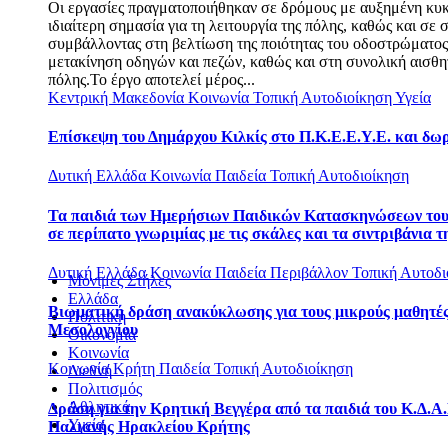
Οι εργασίες πραγματοποιήθηκαν σε δρόμους με αυξημένη κυ
ιδιαίτερη σημασία για τη λειτουργία της πόλης, καθώς και σε σ
συμβάλλοντας στη βελτίωση της ποιότητας του οδοστρώματο
μετακίνηση οδηγών και πεζών, καθώς και στη συνολική αισθη
πόλης.Το έργο αποτελεί μέρος...
Κεντρική Μακεδονία
Κοινωνία
Τοπική Αυτοδιοίκηση
Υγεία
Επίσκεψη του Δημάρχου Κιλκίς στο Π.Κ.Ε.Ε.Υ.Ε. και δω
Δυτική Ελλάδα
Κοινωνία
Παιδεία
Τοπική Αυτοδιοίκηση
Τα παιδιά των Ημερήσιων Παιδικών Κατασκηνώσεων το
σε περίπατο γνωριμίας με τις σκάλες και τα σιντριβάνια τ
Δυτική Ελλάδα
Κοινωνία
Παιδεία
Περιβάλλον
Τοπική Αυτοδι
Μόνιμες Στήλες
Ελλάδα
Βιωματική δράση ανακύκλωσης για τους μικρούς μαθητές
Πολιτική
Μεσολογγίου
Οικονομία
Κοινωνία
Κοινωνία
Κρήτη
Παιδεία
Τοπική Αυτοδιοίκηση
Διεθνή
Πολιτισμός
Αθλητικά
Δράση για την Κρητική Βεγγέρα από τα παιδιά του Κ.Δ.Α.
Υγεία
Παλιανής Ηρακλείου Κρήτης