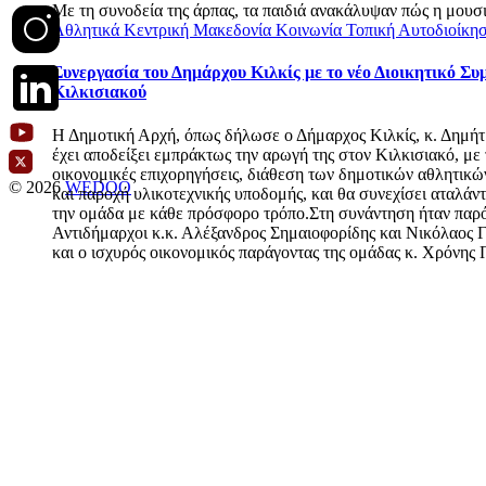
Με τη συνοδεία της άρπας, τα παιδιά ανακάλυψαν πώς η μουσι
Αθλητικά
Κεντρική Μακεδονία
Κοινωνία
Τοπική Αυτοδιοίκη
Συνεργασία του Δημάρχου Κιλκίς με το νέο Διοικητικό Συ
Κιλκισιακού
Η Δημοτική Αρχή, όπως δήλωσε ο Δήμαρχος Κιλκίς, κ. Δημήτ
έχει αποδείξει εμπράκτως την αρωγή της στον Κιλκισιακό, με 
οικονομικές επιχορηγήσεις, διάθεση των δημοτικών αθλητικ
© 2026
WEDOO
και παροχή υλικοτεχνικής υποδομής, και θα συνεχίσει αταλάν
την ομάδα με κάθε πρόσφορο τρόπο.Στη συνάντηση ήταν παρόν
Αντιδήμαρχοι κ.κ. Αλέξανδρος Σημαιοφορίδης και Νικόλαος 
και ο ισχυρός οικονομικός παράγοντας της ομάδας κ. Χρόνης