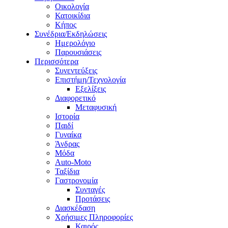
Οικολογία
Κατοικίδια
Κήπος
Συνέδρια/Εκδηλώσεις
Ημερολόγιο
Παρουσιάσεις
Περισσότερα
Συνεντεύξεις
Επιστήμη/Τεχνολογία
Εξελίξεις
Διαφορετικό
Μεταφυσική
Ιστορία
Παιδί
Γυναίκα
Άνδρας
Μόδα
Auto-Moto
Ταξίδια
Γαστρονομία
Συνταγές
Προτάσεις
Διασκέδαση
Χρήσιμες Πληροφορίες
Καιρός