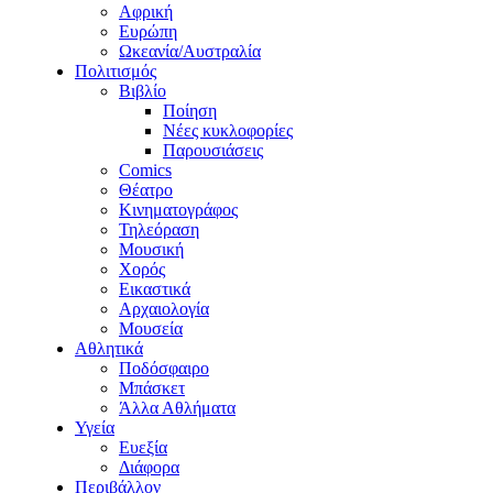
Αφρική
Ευρώπη
Ωκεανία/Αυστραλία
Πολιτισμός
Βιβλίο
Ποίηση
Νέες κυκλοφορίες
Παρουσιάσεις
Comics
Θέατρο
Κινηματογράφος
Τηλεόραση
Μουσική
Χορός
Εικαστικά
Αρχαιολογία
Μουσεία
Αθλητικά
Ποδόσφαιρο
Μπάσκετ
Άλλα Αθλήματα
Υγεία
Ευεξία
Διάφορα
Περιβάλλον