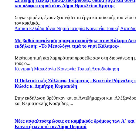
Σε πλήρη εξέλιξη ασφαλτοστρώσεις, οδικά έργα και συντ
και οδοφωτισμού στον Δήμο Ηρακλείου Κρήτης
Συγκεκριμένα, έχουν ξεκινήσει τα έργα κατασκευής του νέου
τον κυκλικό...
Δυτική Ελλάδα
Ιόνια Νησιά
Ιστορία
Κοινωνία
Τοπική Αυτοδι
Με βαθιά συγκίνηση πραγματοποιήθηκε στον Κάλαμο Λευ
εκδήλωση: «Το Μεσολόγγι τιμά το νησί Κάλαμος»
Ιδιαίτερη τιμή και λαμπρότητα προσέδωσαν στη διοργάνωση 
τους ο...
Κεντρική Μακεδονία
Κοινωνία
Τοπική Αυτοδιοίκηση
Ο Πολιτιστικός Σύλλογος Ισώματος «Καπετάν Ράμναλης τ
Κιλκίς κ. Δημήτρη Κυριακίδη
Στην εκδήλωση βρέθηκαν και οι Αντιδήμαρχοι κ.κ. Αλέξανδρ
και Θεμιστοκλής Κοσμίδης,...
Νέες ασφαλτοστρώσεις σε κομβικούς δρόμους των Α΄ και
Κοινοτήτων από τον Δήμο Πειραιά