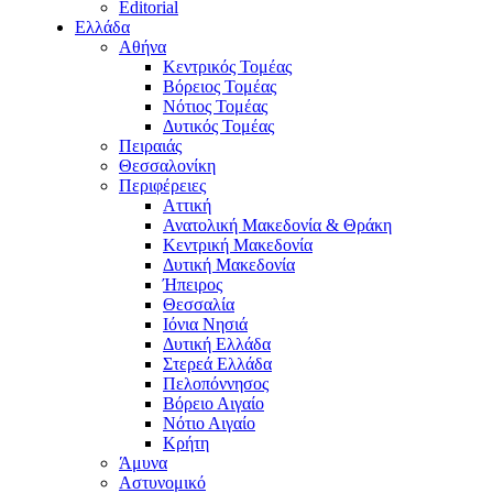
Editorial
Ελλάδα
Αθήνα
Κεντρικός Τομέας
Βόρειος Τομέας
Νότιος Τομέας
Δυτικός Τομέας
Πειραιάς
Θεσσαλονίκη
Περιφέρειες
Αττική
Ανατολική Μακεδονία & Θράκη
Κεντρική Μακεδονία
Δυτική Μακεδονία
Ήπειρος
Θεσσαλία
Ιόνια Νησιά
Δυτική Ελλάδα
Στερεά Ελλάδα
Πελοπόννησος
Βόρειο Αιγαίο
Νότιο Αιγαίο
Κρήτη
Άμυνα
Αστυνομικό