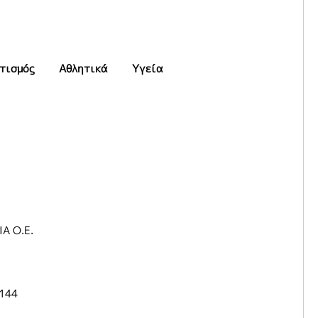
τισμός
Αθλητικά
Υγεία
Α Ο.Ε.
1144