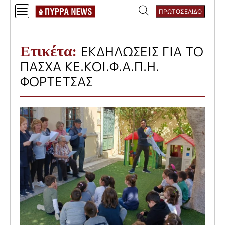
Skip
ΠΡΩΤΟΣΕΛΙΔΟ
to
Αναζήτηση
content
για:
Ετικέτα:
ΕΚΔΗΛΩΣΕΙΣ ΓΙΑ ΤΟ
ΠΑΣΧΑ ΚΕ.ΚΟΙ.Φ.Α.Π.Η.
ΦΟΡΤΕΤΣΑΣ