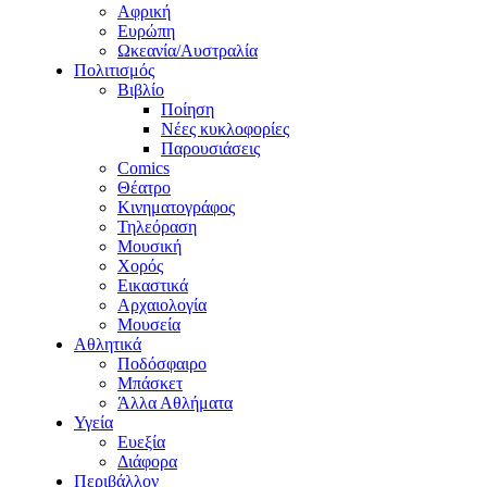
Αφρική
Ευρώπη
Ωκεανία/Αυστραλία
Πολιτισμός
Βιβλίο
Ποίηση
Νέες κυκλοφορίες
Παρουσιάσεις
Comics
Θέατρο
Κινηματογράφος
Τηλεόραση
Μουσική
Χορός
Εικαστικά
Αρχαιολογία
Μουσεία
Αθλητικά
Ποδόσφαιρο
Μπάσκετ
Άλλα Αθλήματα
Υγεία
Ευεξία
Διάφορα
Περιβάλλον