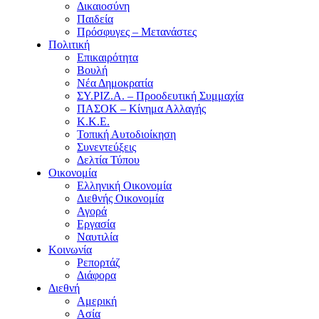
Δικαιοσύνη
Παιδεία
Πρόσφυγες – Μετανάστες
Πολιτική
Επικαιρότητα
Βουλή
Νέα Δημοκρατία
ΣΥ.ΡΙΖ.Α. – Προοδευτική Συμμαχία
ΠΑΣΟΚ – Κίνημα Αλλαγής
Κ.Κ.Ε.
Τοπική Αυτοδιοίκηση
Συνεντεύξεις
Δελτία Τύπου
Οικονομία
Ελληνική Οικονομία
Διεθνής Οικονομία
Αγορά
Εργασία
Ναυτιλία
Κοινωνία
Ρεπορτάζ
Διάφορα
Διεθνή
Αμερική
Ασία