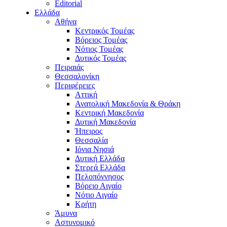
Editorial
Ελλάδα
Αθήνα
Κεντρικός Τομέας
Βόρειος Τομέας
Νότιος Τομέας
Δυτικός Τομέας
Πειραιάς
Θεσσαλονίκη
Περιφέρειες
Αττική
Ανατολική Μακεδονία & Θράκη
Κεντρική Μακεδονία
Δυτική Μακεδονία
Ήπειρος
Θεσσαλία
Ιόνια Νησιά
Δυτική Ελλάδα
Στερεά Ελλάδα
Πελοπόννησος
Βόρειο Αιγαίο
Νότιο Αιγαίο
Κρήτη
Άμυνα
Αστυνομικό