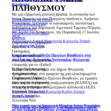
Κατάκολο
ΠΛΗΘΥΣΜΟΥ
Με μια εξαιρετική μουσική βραδιά, τη συναυλία των
String Demons και του Πυργιώτη πιανίστα κ. Χρήστου
Συνεδρίαση για το Ειδικό
Τσατσαμπά, ξεκίνησαν οι καλοκαιρινές πολιτιστικές
Σχέδιο Οργανωμένης
εκδηλώσεις του Δημοτικού Λιμενικού Ταμείου Πύργου,
Απομάκρυνσης
στο λιμάνι του Κατακόλου, την Παρασκευή 17 Ιουλίου
Πληθυσμού στον Δήμο
2026.
Ωρωπού
Αστυνομικό
Δυτική Μακεδονία
Κοινωνία
Τοπική
Παρουσία του Δημάρχου
Αυτοδιοίκηση
Υγεία
Ωρωπού, κ. Γιώργου
Γιασημάκη,
Ενημερωτική επίδειξη Πρώτων Βοηθειών στα
πραγματοποιήθηκε
στελέχη της Δημοτικής Αστυνομίας Φλώρινας
συνεδρίαση της αρμόδιας
επιτροπής για το «Ειδικό
Σχέδιο Οργανωμένης
Η Δημοτική Αστυνομία του Δήμου Φλώρινας
Απομάκρυνσης
πραγματοποίησε στα γραφεία της μια ολοκληρωμένη
Πληθυσμού Δήμου
ενημερωτική επίδειξη Πρώτων Βοηθειών, με έμφαση
Ωρωπού σε περίπτωση
στην καρδιοπνευμονική αναζωογόνηση (ΚΑΡΠΑ) και
έκτακτης ανάγκης» από
στη χρήση αυτόματου εξωτερικού απινιδωτή (AED).
πυρκαγιά, πλημμύρα,
Ελληνική Οικονομία
Κοινωνία
Κρήτη
Τοπική
σεισμό, τσουνάμι.
Αυτοδιοίκηση
Τελευταία Νέα
Νέα εποχή για τη Δημοτική Μαρίνα Αγίου Νικολάου
«Τα σπίτια των βιβλίων»: Ένα δημιουργικό ταξίδι
με την έκδοση της άδειας λειτουργίας Τουριστικού