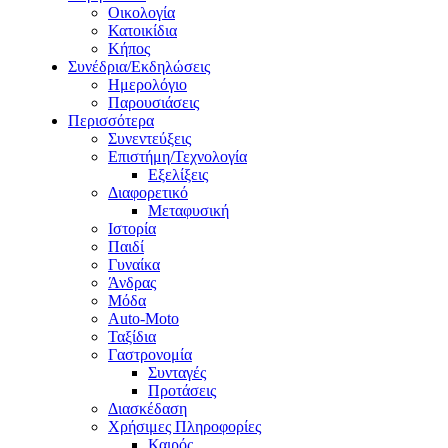
Οικολογία
Κατοικίδια
Κήπος
Συνέδρια/Εκδηλώσεις
Ημερολόγιο
Παρουσιάσεις
Περισσότερα
Συνεντεύξεις
Επιστήμη/Τεχνολογία
Εξελίξεις
Διαφορετικό
Μεταφυσική
Ιστορία
Παιδί
Γυναίκα
Άνδρας
Μόδα
Auto-Moto
Ταξίδια
Γαστρονομία
Συνταγές
Προτάσεις
Διασκέδαση
Χρήσιμες Πληροφορίες
Καιρός