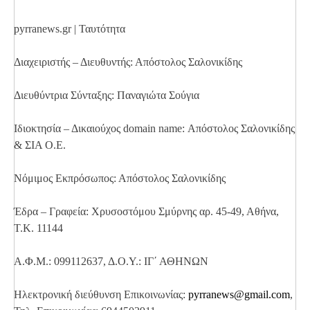
pyrranews.gr | Ταυτότητα
Διαχειριστής – Διευθυντής: Απόστολος Σαλονικίδης
Διευθύντρια Σύνταξης: Παναγιώτα Σούγια
Ιδιοκτησία – Δικαιούχος domain name: Απόστολος Σαλονικίδης
& ΣΙΑ Ο.Ε.
Νόμιμος Εκπρόσωπος: Απόστολος Σαλονικίδης
Έδρα – Γραφεία: Χρυσοστόμου Σμύρνης αρ. 45-49, Αθήνα,
Τ.Κ. 11144
Α.Φ.Μ.: 099112637, Δ.Ο.Υ.: ΙΓ΄ ΑΘΗΝΩΝ
Ηλεκτρονική διεύθυνση Επικοινωνίας:
pyrranews@gmail.com
,