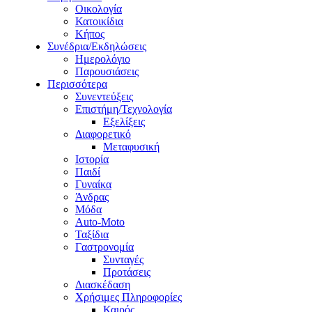
Οικολογία
Κατοικίδια
Κήπος
Συνέδρια/Εκδηλώσεις
Ημερολόγιο
Παρουσιάσεις
Περισσότερα
Συνεντεύξεις
Επιστήμη/Τεχνολογία
Εξελίξεις
Διαφορετικό
Μεταφυσική
Ιστορία
Παιδί
Γυναίκα
Άνδρας
Μόδα
Auto-Moto
Ταξίδια
Γαστρονομία
Συνταγές
Προτάσεις
Διασκέδαση
Χρήσιμες Πληροφορίες
Καιρός