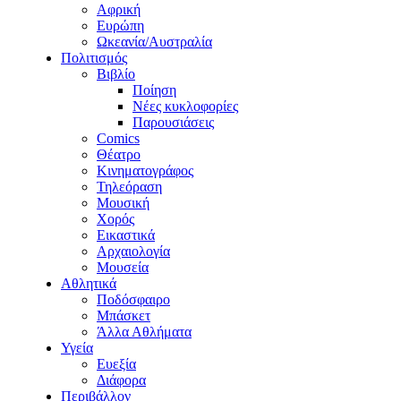
Αφρική
Ευρώπη
Ωκεανία/Αυστραλία
Πολιτισμός
Βιβλίο
Ποίηση
Νέες κυκλοφορίες
Παρουσιάσεις
Comics
Θέατρο
Κινηματογράφος
Τηλεόραση
Μουσική
Χορός
Εικαστικά
Αρχαιολογία
Μουσεία
Αθλητικά
Ποδόσφαιρο
Μπάσκετ
Άλλα Αθλήματα
Υγεία
Ευεξία
Διάφορα
Περιβάλλον