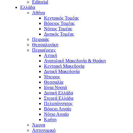
Editorial
Ελλάδα
Αθήνα
Κεντρικός Τομέας
Βόρειος Τομέας
Νότιος Τομέας
Δυτικός Τομέας
Πειραιάς
Θεσσαλονίκη
Περιφέρειες
Αττική
Ανατολική Μακεδονία & Θράκη
Κεντρική Μακεδονία
Δυτική Μακεδονία
Ήπειρος
Θεσσαλία
Ιόνια Νησιά
Δυτική Ελλάδα
Στερεά Ελλάδα
Πελοπόννησος
Βόρειο Αιγαίο
Νότιο Αιγαίο
Κρήτη
Άμυνα
Αστυνομικό