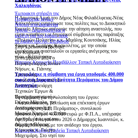
Χαλκηδόνας
Έμπρακτη στήριξη της
Η Δημοτική Αρχή του Δήμος Νέας Φιλαδέλφειας-Νέας
Περιφέρειας Ιονίων
Χαλκηδόνας ενημέρωσε τους πολίτες πως το Διοικητικό
Νήσων στα Διαπόντια
Εφετείο Αθηνών απέρριψε την αίτηση αναστολής, που
Νησιά – Δημοπρατείται η
είχαν καταθέσει οι δημοτικοί σύμβουλοι της παράταξης
μελέτη για τον δρόμο προς
«Πολιτών Πολιτεία» κ.κ. Μιχάλης Κουτσάκης, Ηλίας
το λιμάνι του Αγ. Στεφάνου
Τάφας και Σωτήρης Κοσκολέτος, με την οποία
Στην Ερείκουσα βρέθηκε
ζητούσαν να ανασταλούν οι εργασίες ανέγερσης του
την Κυριακή 1
νέου «Κένταυρου».
Σεπτεμβρίου 2024 ο
Ήπειρος
Κοινωνία
Περιβάλλον
Τοπική Αυτοδιοίκηση
Περιφερειάρχης Ιονίων
Νήσων, κ. Γιάννης
Υπογράφηκε η σύμβαση για έργα υποδομής 400.000
Τρεπεκλής,
ευρώ στη Δημοτική Ενότητα Περάματος του Δήμου
συνοδευόμενος από τον
Ιωαννιτών
Αντιπεριφερειάρχη
Τεχνικών Έργων &
Προγραμματισμού κ.
Τη σύμβαση για την υλοποίηση του έργου:
Γιώργο Μάμαλο, τον
«Αποκατάσταση, βελτίωση και επέκταση έργων
Αντιπεριφερειάρχη
υποδομής στη Δ.Ε. Περάματος», συνολικού
Μικρών Νησιών κ. Σπύρο
προϋπολογισμού 400.000 ευρώ με Φ.Π.Α., υπέγραψε
Αργυρό, όπως και τον
την Τρίτη 4 Αυγούστου 2026 ο Δήμαρχος Ιωαννιτών, κ.
Δήμαρχο Βόρειας
Θωμάς Μπέγκας, με τον ανάδοχο του έργου.
Κέρκυρας κ. Γιώργο
Κοινωνία
Κρήτη
Παιδεία
Τοπική Αυτοδιοίκηση
Μαχειμάρη. Στο νησί του