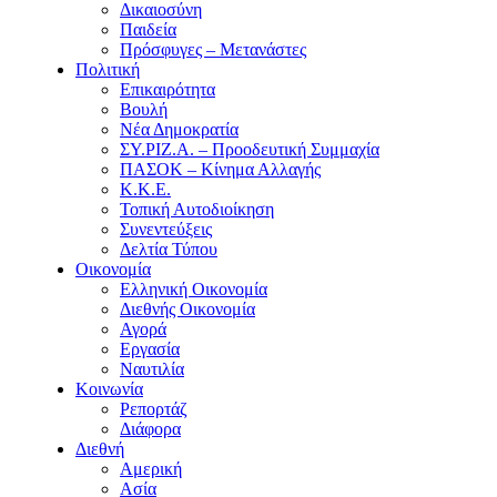
Δικαιοσύνη
Παιδεία
Πρόσφυγες – Μετανάστες
Πολιτική
Επικαιρότητα
Βουλή
Νέα Δημοκρατία
ΣΥ.ΡΙΖ.Α. – Προοδευτική Συμμαχία
ΠΑΣΟΚ – Κίνημα Αλλαγής
Κ.Κ.Ε.
Τοπική Αυτοδιοίκηση
Συνεντεύξεις
Δελτία Τύπου
Οικονομία
Ελληνική Οικονομία
Διεθνής Οικονομία
Αγορά
Εργασία
Ναυτιλία
Κοινωνία
Ρεπορτάζ
Διάφορα
Διεθνή
Αμερική
Ασία