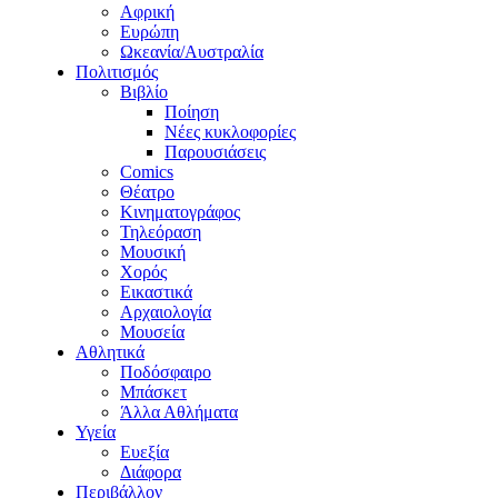
Αφρική
Ευρώπη
Ωκεανία/Αυστραλία
Πολιτισμός
Βιβλίο
Ποίηση
Νέες κυκλοφορίες
Παρουσιάσεις
Comics
Θέατρο
Κινηματογράφος
Τηλεόραση
Μουσική
Χορός
Εικαστικά
Αρχαιολογία
Μουσεία
Αθλητικά
Ποδόσφαιρο
Μπάσκετ
Άλλα Αθλήματα
Υγεία
Ευεξία
Διάφορα
Περιβάλλον