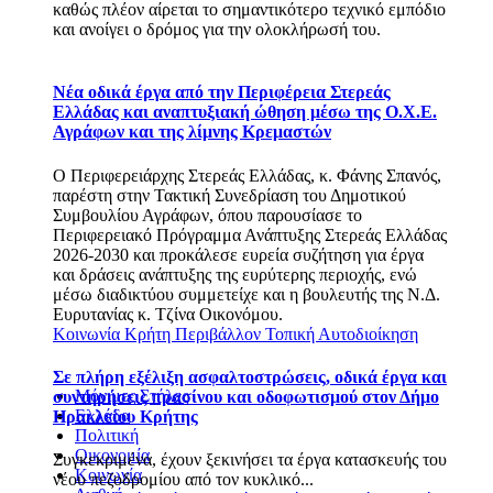
καθώς πλέον αίρεται το σημαντικότερο τεχνικό εμπόδιο
και ανοίγει ο δρόμος για την ολοκλήρωσή του.
Νέα οδικά έργα από την Περιφέρεια Στερεάς
Ελλάδας και αναπτυξιακή ώθηση μέσω της Ο.Χ.Ε.
Αγράφων και της λίμνης Κρεμαστών
Ο Περιφερειάρχης Στερεάς Ελλάδας, κ. Φάνης Σπανός,
παρέστη στην Τακτική Συνεδρίαση του Δημοτικού
Συμβουλίου Αγράφων, όπου παρουσίασε το
Περιφερειακό Πρόγραμμα Ανάπτυξης Στερεάς Ελλάδας
2026-2030 και προκάλεσε ευρεία συζήτηση για έργα
και δράσεις ανάπτυξης της ευρύτερης περιοχής, ενώ
μέσω διαδικτύου συμμετείχε και η βουλευτής της Ν.Δ.
Ευρυτανίας κ. Τζίνα Οικονόμου.
Κοινωνία
Κρήτη
Περιβάλλον
Τοπική Αυτοδιοίκηση
Σε πλήρη εξέλιξη ασφαλτοστρώσεις, οδικά έργα και
Μόνιμες Στήλες
συντηρήσεις πρασίνου και οδοφωτισμού στον Δήμο
Ελλάδα
Ηρακλείου Κρήτης
Πολιτική
Οικονομία
Συγκεκριμένα, έχουν ξεκινήσει τα έργα κατασκευής του
Κοινωνία
νέου πεζοδρομίου από τον κυκλικό...