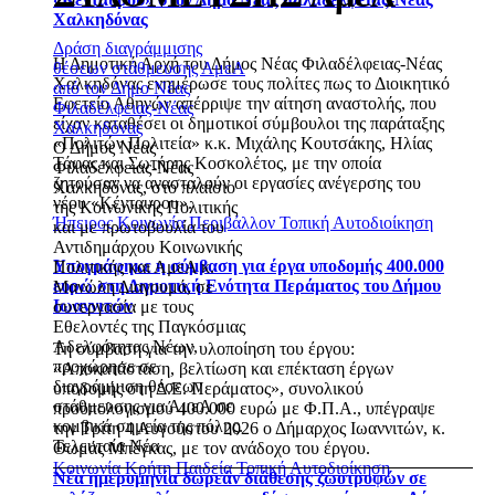
Χαλκηδόνας
Δράση διαγράμμισης
Η Δημοτική Αρχή του Δήμος Νέας Φιλαδέλφειας-Νέας
θέσεων στάθμευσης ΑμεΑ
Χαλκηδόνας ενημέρωσε τους πολίτες πως το Διοικητικό
από τον Δήμο Νέας
Εφετείο Αθηνών απέρριψε την αίτηση αναστολής, που
Φιλαδέλφειας-Νέας
είχαν καταθέσει οι δημοτικοί σύμβουλοι της παράταξης
Χαλκηδόνας
«Πολιτών Πολιτεία» κ.κ. Μιχάλης Κουτσάκης, Ηλίας
Ο Δήμος Νέας
Τάφας και Σωτήρης Κοσκολέτος, με την οποία
Φιλαδέλφειας-Νέας
ζητούσαν να ανασταλούν οι εργασίες ανέγερσης του
Χαλκηδόνας, στο πλαίσιο
νέου «Κένταυρου».
της Κοινωνικής Πολιτικής
Ήπειρος
Κοινωνία
Περιβάλλον
Τοπική Αυτοδιοίκηση
και με πρωτοβουλία του
Αντιδημάρχου Κοινωνικής
Υπογράφηκε η σύμβαση για έργα υποδομής 400.000
Πολιτικής και ΑμεΑ κ.
ευρώ στη Δημοτική Ενότητα Περάματος του Δήμου
Μανώλη Διαγουμά, σε
Ιωαννιτών
συνεργασία με τους
Εθελοντές της Παγκόσμιας
Αδελφότητας Νέων,
Τη σύμβαση για την υλοποίηση του έργου:
προχώρησε σε
«Αποκατάσταση, βελτίωση και επέκταση έργων
διαγράμμιση θέσεων
υποδομής στη Δ.Ε. Περάματος», συνολικού
στάθμευσης για ΑμεΑ σε
προϋπολογισμού 400.000 ευρώ με Φ.Π.Α., υπέγραψε
κομβικά σημεία της πόλης.
την Τρίτη 4 Αυγούστου 2026 ο Δήμαρχος Ιωαννιτών, κ.
Τελευταία Νέα
Θωμάς Μπέγκας, με τον ανάδοχο του έργου.
Κοινωνία
Κρήτη
Παιδεία
Τοπική Αυτοδιοίκηση
Νέα ημερομηνία δωρεάν διάθεσης ζωοτροφών σε