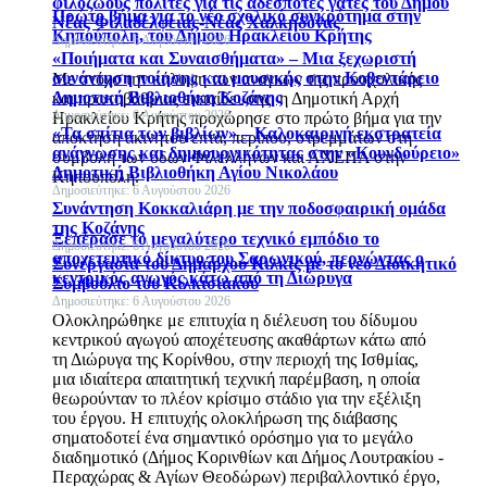
φιλόζωους πολίτες για τις αδέσποτες γάτες του Δήμου
Πρώτο βήμα για το νέο σχολικό συγκρότημα στην
Νέας Φιλαδέλφειας-Νέας Χαλκηδόνας
Κηπούπολη, του Δήμου Ηρακλείου Κρήτης
Δημοσιεύτηκε: 6 Αυγούστου 2026
«Ποιήματα και Συναισθήματα» – Μια ξεχωριστή
συνάντηση ποίησης και μουσικής στην Κοβεντάρειο
Με στόχο την κάλυψη των αναγκών της προσχολικής
Δημοτική Βιβλιοθήκη Κοζάνης
και πρωτοβάθμιας εκπαίδευσης, η Δημοτική Αρχή
Δημοσιεύτηκε: 6 Αυγούστου 2026
Ηρακλείου Κρήτης προχώρησε στο πρώτο βήμα για την
«Τα σπίτια των βιβλίων» – Καλοκαιρινή εκστρατεία
απόκτηση ακινήτου επτά, περίπου, στρεμμάτων στη
ανάγνωσης και δημιουργικότητας στην «Κουνδούρειο»
συμβολή των οδών Φιλελλήνων και ΑΧΕΠΑ στην
Δημοτική Βιβλιοθήκη Αγίου Νικολάου
Κηπούπολη.
Δημοσιεύτηκε: 6 Αυγούστου 2026
Συνάντηση Κοκκαλιάρη με την ποδοσφαιρική ομάδα
της Κοζάνης
Ξεπέρασε το μεγαλύτερο τεχνικό εμπόδιο το
Δημοσιεύτηκε: 6 Αυγούστου 2026
αποχετευτικό δίκτυο του Σαρωνικού, περνώντας ο
Συνεργασία του Δημάρχου Κιλκίς με το νέο Διοικητικό
κεντρικός αγωγός κάτω από τη Διώρυγα
Συμβούλιο του Κιλκισιακού
Δημοσιεύτηκε: 6 Αυγούστου 2026
Ολοκληρώθηκε με επιτυχία η διέλευση του δίδυμου
κεντρικού αγωγού αποχέτευσης ακαθάρτων κάτω από
τη Διώρυγα της Κορίνθου, στην περιοχή της Ισθμίας,
μια ιδιαίτερα απαιτητική τεχνική παρέμβαση, η οποία
θεωρούνταν το πλέον κρίσιμο στάδιο για την εξέλιξη
του έργου. Η επιτυχής ολοκλήρωση της διάβασης
σηματοδοτεί ένα σημαντικό ορόσημο για το μεγάλο
διαδημοτικό (Δήμος Κορινθίων και Δήμος Λουτρακίου -
Περαχώρας & Αγίων Θεοδώρων) περιβαλλοντικό έργο,