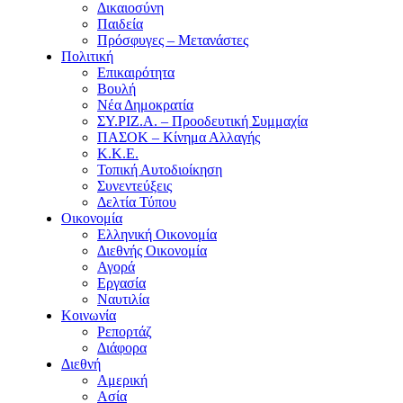
Δικαιοσύνη
Παιδεία
Πρόσφυγες – Μετανάστες
Πολιτική
Επικαιρότητα
Βουλή
Νέα Δημοκρατία
ΣΥ.ΡΙΖ.Α. – Προοδευτική Συμμαχία
ΠΑΣΟΚ – Κίνημα Αλλαγής
Κ.Κ.Ε.
Τοπική Αυτοδιοίκηση
Συνεντεύξεις
Δελτία Τύπου
Οικονομία
Ελληνική Οικονομία
Διεθνής Οικονομία
Αγορά
Εργασία
Ναυτιλία
Κοινωνία
Ρεπορτάζ
Διάφορα
Διεθνή
Αμερική
Ασία