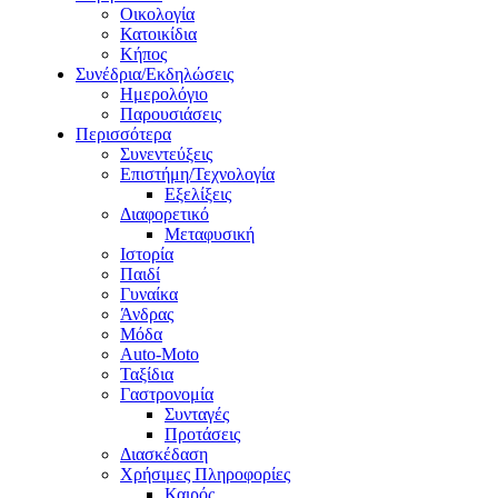
Οικολογία
Κατοικίδια
Κήπος
Συνέδρια/Εκδηλώσεις
Ημερολόγιο
Παρουσιάσεις
Περισσότερα
Συνεντεύξεις
Επιστήμη/Τεχνολογία
Εξελίξεις
Διαφορετικό
Μεταφυσική
Ιστορία
Παιδί
Γυναίκα
Άνδρας
Μόδα
Auto-Moto
Ταξίδια
Γαστρονομία
Συνταγές
Προτάσεις
Διασκέδαση
Χρήσιμες Πληροφορίες
Καιρός