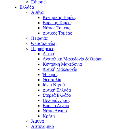
Editorial
Ελλάδα
Αθήνα
Κεντρικός Τομέας
Βόρειος Τομέας
Νότιος Τομέας
Δυτικός Τομέας
Πειραιάς
Θεσσαλονίκη
Περιφέρειες
Αττική
Ανατολική Μακεδονία & Θράκη
Κεντρική Μακεδονία
Δυτική Μακεδονία
Ήπειρος
Θεσσαλία
Ιόνια Νησιά
Δυτική Ελλάδα
Στερεά Ελλάδα
Πελοπόννησος
Βόρειο Αιγαίο
Νότιο Αιγαίο
Κρήτη
Άμυνα
Αστυνομικό