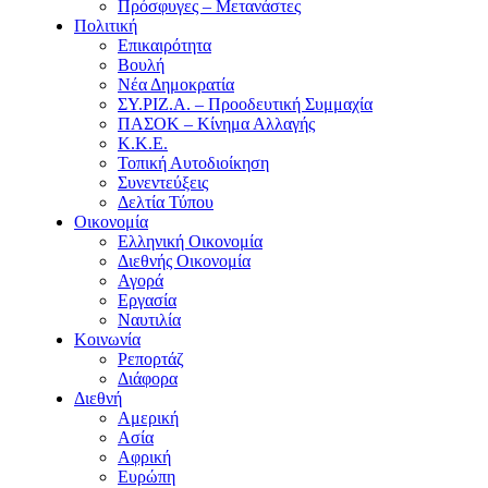
Πρόσφυγες – Μετανάστες
Πολιτική
Επικαιρότητα
Βουλή
Νέα Δημοκρατία
ΣΥ.ΡΙΖ.Α. – Προοδευτική Συμμαχία
ΠΑΣΟΚ – Κίνημα Αλλαγής
Κ.Κ.Ε.
Τοπική Αυτοδιοίκηση
Συνεντεύξεις
Δελτία Τύπου
Οικονομία
Ελληνική Οικονομία
Διεθνής Οικονομία
Αγορά
Εργασία
Ναυτιλία
Κοινωνία
Ρεπορτάζ
Διάφορα
Διεθνή
Αμερική
Ασία
Αφρική
Ευρώπη