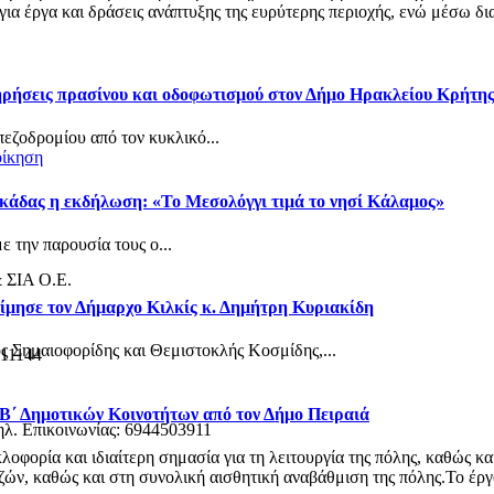
α έργα και δράσεις ανάπτυξης της ευρύτερης περιοχής, ενώ μέσω δια
τηρήσεις πρασίνου και οδοφωτισμού στον Δήμο Ηρακλείου Κρήτη
πεζοδρομίου από τον κυκλικό...
οίκηση
κάδας η εκδήλωση: «Το Μεσολόγγι τιμά το νησί Κάλαμος»
 την παρουσία τους ο...
& ΣΙΑ Ο.Ε.
ίμησε τον Δήμαρχο Κιλκίς κ. Δημήτρη Κυριακίδη
ς Σημαιοφορίδης και Θεμιστοκλής Κοσμίδης,...
 11144
 Β΄ Δημοτικών Κοινοτήτων από τον Δήμο Πειραιά
ηλ. Επικοινωνίας: 6944503911
φορία και ιδιαίτερη σημασία για τη λειτουργία της πόλης, καθώς κα
ν, καθώς και στη συνολική αισθητική αναβάθμιση της πόλης.Το έργο