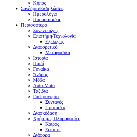
Κήπος
Συνέδρια/Εκδηλώσεις
Ημερολόγιο
Παρουσιάσεις
Περισσότερα
Συνεντεύξεις
Επιστήμη/Τεχνολογία
Εξελίξεις
Διαφορετικό
Μεταφυσική
Ιστορία
Παιδί
Γυναίκα
Άνδρας
Μόδα
Auto-Moto
Ταξίδια
Γαστρονομία
Συνταγές
Προτάσεις
Διασκέδαση
Χρήσιμες Πληροφορίες
Καιρός
Σεισμοί
Διάφορα