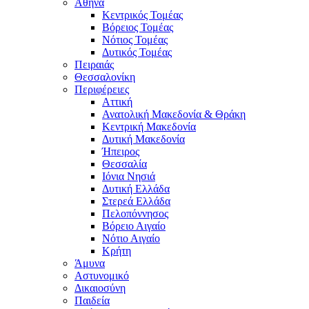
Αθήνα
Κεντρικός Τομέας
Βόρειος Τομέας
Νότιος Τομέας
Δυτικός Τομέας
Πειραιάς
Θεσσαλονίκη
Περιφέρειες
Αττική
Ανατολική Μακεδονία & Θράκη
Κεντρική Μακεδονία
Δυτική Μακεδονία
Ήπειρος
Θεσσαλία
Ιόνια Νησιά
Δυτική Ελλάδα
Στερεά Ελλάδα
Πελοπόννησος
Βόρειο Αιγαίο
Νότιο Αιγαίο
Κρήτη
Άμυνα
Αστυνομικό
Δικαιοσύνη
Παιδεία