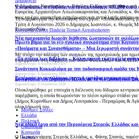
Δημαρχείο
Ο Δήμαρχος Ναυπακτίας, κ. Βασίλης Γκίζας, υποδέχθηκε στο 
Υπογράφηκε η σύμβαση για έργα υποδομής 400.000 ευρώ
Εφορείας Αρχαιοτήτων Αιτωλοακαρνανίας και Λευκάδος κ. Φω
τους να έχει χαρακτήρα ενημέρωσης και ανταλλαγής απόψεων
Τη σύμβαση για την υλοποίηση του έργου: «Αποκατάσταση, 
Τρίτη 4 Αυγούστου 2026 ο Δήμαρχος Ιωαννιτών, κ. Θωμάς Μπ
Τελευταία Νέα
Κοινωνία
Κρήτη
Παιδεία
Τοπική Αυτοδιοίκηση
Νέα ημερομηνία δωρεάν διάθεσης ζωοτροφών σε φιλόζωου
Πρώτο βήμα για το νέο σχολικό συγκρότημα στην Κηπούπ
Δημοσιεύτηκε: 6 Αυγούστου 2026
«Ποιήματα και Συναισθήματα» – Μια ξεχωριστή συνάντησ
Δημοσιεύτηκε: 6 Αυγούστου 2026
Με στόχο την κάλυψη των αναγκών της προσχολικής και πρωτ
«Τα σπίτια των βιβλίων» – Καλοκαιρινή εκστρατεία ανάγ
στρεμμάτων στη συμβολή των οδών Φιλελλήνων και ΑΧΕΠΑ
Δημοσιεύτηκε: 6 Αυγούστου 2026
Συνάντηση Κοκκαλιάρη με την ποδοσφαιρική ομάδα της 
Δημοσιεύτηκε: 6 Αυγούστου 2026
Ξεπέρασε το μεγαλύτερο τεχνικό εμπόδιο το αποχετευτικ
Συνεργασία του Δημάρχου Κιλκίς με το νέο Διοικητικό Συ
Δημοσιεύτηκε: 6 Αυγούστου 2026
Ολοκληρώθηκε με επιτυχία η διέλευση του δίδυμου κεντρικού 
παρέμβαση, η οποία θεωρούνταν το πλέον κρίσιμο στάδιο για
(Δήμος Κορινθίων και Δήμος Λουτρακίου - Περαχώρας & Αγίων
ολοκλήρωσή του.
Μόνιμες Στήλες
Ελλάδα
Πολιτική
Νέα οδικά έργα από την Περιφέρεια Στερεάς Ελλάδας κα
Οικονομία
Κοινωνία
Ο Περιφερειάρχης Στερεάς Ελλάδας, κ. Φάνης Σπανός, παρέ
Διεθνή