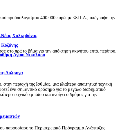
ικού προϋπολογισμού 400.000 ευρώ με Φ.Π.Α., υπέγραψε την
ς-Νέας Χαλκηδόνας
η Κοζάνης
ε στο πρώτο βήμα για την απόκτηση ακινήτου επτά, περίπου,
ιοθήκη Αγίου Νικολάου
 τη Διώρυγα
ην περιοχή της Ισθμίας, μια ιδιαίτερα απαιτητική τεχνική
δοτεί ένα σημαντικό ορόσημο για το μεγάλο διαδημοτικό
τερο τεχνικό εμπόδιο και ανοίγει ο δρόμος για την
Κρεμαστών
όπου παρουσίασε το Περιφερειακό Πρόγραμμα Ανάπτυξης