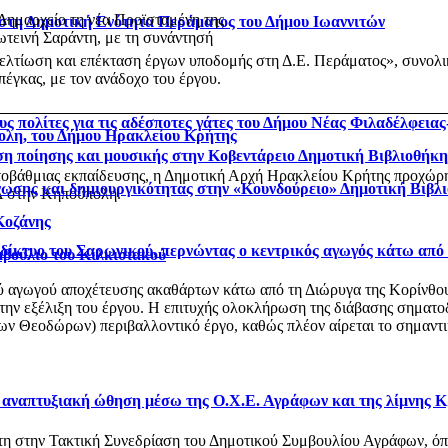
Δημαρχείο τη νέα Προϊσταμένη της
 στη Δημοτική Ενότητα Περάματος του Δήμου Ιωαννιτών
τεινή Σαράντη, με τη συνάντησή
.
βελτίωση και επέκταση έργων υποδομής στη Δ.Ε. Περάματος», συνολ
έγκας, με τον ανάδοχο του έργου.
ς πολίτες για τις αδέσποτες γάτες του Δήμου Νέας Φιλαδέλφεια
ολη, του Δήμου Ηρακλείου Κρήτης
η ποίησης και μουσικής στην Κοβεντάρειο Δημοτική Βιβλιοθήκ
οβάθμιας εκπαίδευσης, η Δημοτική Αρχή Ηρακλείου Κρήτης προχώρησ
νωσης και δημιουργικότητας στην «Κουνδούρειο» Δημοτική Βιβλ
 στην Κηπούπολη.
Κοζάνης
ό δίκτυο του Σαρωνικού, περνώντας ο κεντρικός αγωγός κάτω από
μβούλιο του Κιλκισιακού
αγωγού αποχέτευσης ακαθάρτων κάτω από τη Διώρυγα της Κορίνθου, στ
 την εξέλιξη του έργου. Η επιτυχής ολοκλήρωση της διάβασης σηματο
 Θεοδώρων) περιβαλλοντικό έργο, καθώς πλέον αίρεται το σημαντικό
ι αναπτυξιακή ώθηση μέσω της Ο.Χ.Ε. Αγράφων και της λίμνης 
στη στην Τακτική Συνεδρίαση του Δημοτικού Συμβουλίου Αγράφων, 