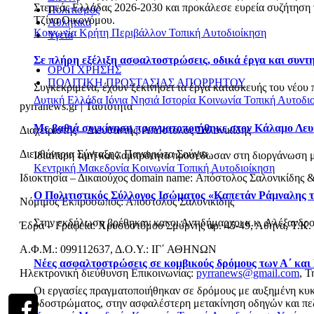
Στερεάς Ελλάδας 2026-2030 και προκάλεσε ευρεία συζήτηση γι
Πολιτισμός
Τζίνα Οικονόμου.
Αθλητικά
Κοινωνία
Κρήτη
Περιβάλλον
Τοπική Αυτοδιοίκηση
Υγεία
Σε πλήρη εξέλιξη ασφαλτοστρώσεις, οδικά έργα και συν
ΟΡΟΙ ΧΡΗΣΗΣ
ΠΟΛΙΤΙΚΗ ΠΡΟΣΤΑΣΙΑΣ ΑΠΟΡΡΗΤΟΥ
Συγκεκριμένα, έχουν ξεκινήσει τα έργα κατασκευής του νέου 
Δυτική Ελλάδα
Ιόνια Νησιά
Ιστορία
Κοινωνία
Τοπική Αυτοδι
pyrranews.gr | Ταυτότητα
Με βαθιά συγκίνηση πραγματοποιήθηκε στον Κάλαμο Λευ
Διαχειριστής – Διευθυντής: Απόστολος Σαλονικίδης
Διευθύντρια Σύνταξης: Παναγιώτα Σούγια
Ιδιαίτερη τιμή και λαμπρότητα προσέδωσαν στη διοργάνωση με
Κεντρική Μακεδονία
Κοινωνία
Τοπική Αυτοδιοίκηση
Ιδιοκτησία – Δικαιούχος domain name: Απόστολος Σαλονικίδης 
Ο Πολιτιστικός Σύλλογος Ισώματος «Καπετάν Ράμναλης τ
Νόμιμος Εκπρόσωπος: Απόστολος Σαλονικίδης
Στην εκδήλωση βρέθηκαν και οι Αντιδήμαρχοι κ.κ. Αλέξανδρο
Έδρα – Γραφεία: Χρυσοστόμου Σμύρνης αρ. 45-49, Αθήνα, Τ.Κ.
Α.Φ.Μ.: 099112637, Δ.Ο.Υ.: ΙΓ΄ ΑΘΗΝΩΝ
Νέες ασφαλτοστρώσεις σε κομβικούς δρόμους των Α΄ και
Ηλεκτρονική διεύθυνση Επικοινωνίας:
pyrranews@gmail.com
, Τ
Οι εργασίες πραγματοποιήθηκαν σε δρόμους με αυξημένη κυκλο
οδοστρώματος, στην ασφαλέστερη μετακίνηση οδηγών και πεζώ