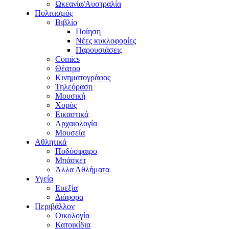
Ωκεανία/Αυστραλία
Πολιτισμός
Βιβλίο
Ποίηση
Νέες κυκλοφορίες
Παρουσιάσεις
Comics
Θέατρο
Κινηματογράφος
Τηλεόραση
Μουσική
Χορός
Εικαστικά
Αρχαιολογία
Μουσεία
Αθλητικά
Ποδόσφαιρο
Μπάσκετ
Άλλα Αθλήματα
Υγεία
Ευεξία
Διάφορα
Περιβάλλον
Οικολογία
Κατοικίδια