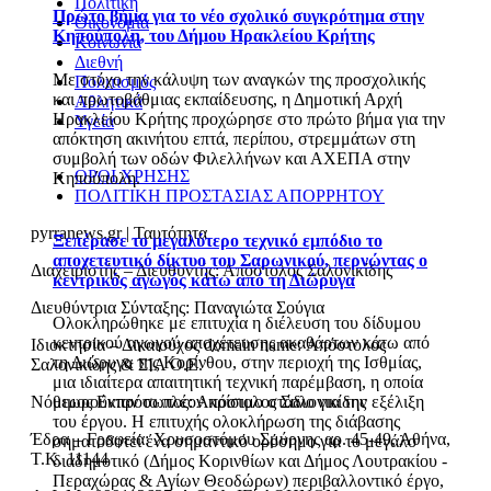
Πολιτική
Πρώτο βήμα για το νέο σχολικό συγκρότημα στην
Οικονομία
Κηπούπολη, του Δήμου Ηρακλείου Κρήτης
Κοινωνία
Διεθνή
Με στόχο την κάλυψη των αναγκών της προσχολικής
Πολιτισμός
και πρωτοβάθμιας εκπαίδευσης, η Δημοτική Αρχή
Αθλητικά
Ηρακλείου Κρήτης προχώρησε στο πρώτο βήμα για την
Υγεία
απόκτηση ακινήτου επτά, περίπου, στρεμμάτων στη
συμβολή των οδών Φιλελλήνων και ΑΧΕΠΑ στην
ΟΡΟΙ ΧΡΗΣΗΣ
Κηπούπολη.
ΠΟΛΙΤΙΚΗ ΠΡΟΣΤΑΣΙΑΣ ΑΠΟΡΡΗΤΟΥ
pyrranews.gr | Ταυτότητα
Ξεπέρασε το μεγαλύτερο τεχνικό εμπόδιο το
αποχετευτικό δίκτυο του Σαρωνικού, περνώντας ο
Διαχειριστής – Διευθυντής: Απόστολος Σαλονικίδης
κεντρικός αγωγός κάτω από τη Διώρυγα
Διευθύντρια Σύνταξης: Παναγιώτα Σούγια
Ολοκληρώθηκε με επιτυχία η διέλευση του δίδυμου
κεντρικού αγωγού αποχέτευσης ακαθάρτων κάτω από
Ιδιοκτησία – Δικαιούχος domain name: Απόστολος
τη Διώρυγα της Κορίνθου, στην περιοχή της Ισθμίας,
Σαλονικίδης & ΣΙΑ Ο.Ε.
μια ιδιαίτερα απαιτητική τεχνική παρέμβαση, η οποία
Νόμιμος Εκπρόσωπος: Απόστολος Σαλονικίδης
θεωρούνταν το πλέον κρίσιμο στάδιο για την εξέλιξη
του έργου. Η επιτυχής ολοκλήρωση της διάβασης
Έδρα – Γραφεία: Χρυσοστόμου Σμύρνης αρ. 45-49, Αθήνα,
σηματοδοτεί ένα σημαντικό ορόσημο για το μεγάλο
Τ.Κ. 11144
διαδημοτικό (Δήμος Κορινθίων και Δήμος Λουτρακίου -
Περαχώρας & Αγίων Θεοδώρων) περιβαλλοντικό έργο,