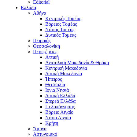
Editorial
Ελλάδα
Αθήνα
Κεντρικός Τομέας
Βόρειος Τομέας
Νότιος Τομέας
Δυτικός Τομέας
Πειραιάς
Θεσσαλονίκη
Περιφέρειες
Αττική
Ανατολική Μακεδονία & Θράκη
Κεντρική Μακεδονία
Δυτική Μακεδονία
Ήπειρος
Θεσσαλία
Ιόνια Νησιά
Δυτική Ελλάδα
Στερεά Ελλάδα
Πελοπόννησος
Βόρειο Αιγαίο
Νότιο Αιγαίο
Κρήτη
Άμυνα
Αστυνομικό