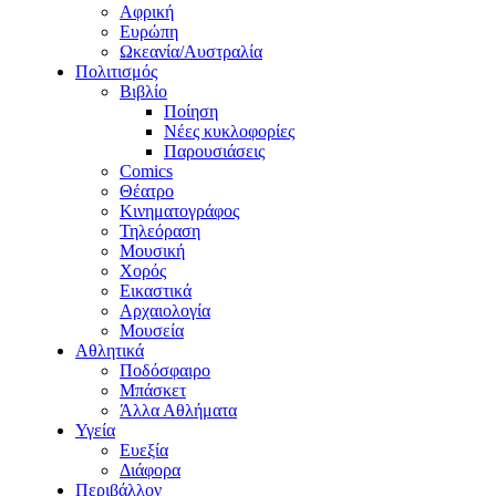
Αφρική
Ευρώπη
Ωκεανία/Αυστραλία
Πολιτισμός
Βιβλίο
Ποίηση
Νέες κυκλοφορίες
Παρουσιάσεις
Comics
Θέατρο
Κινηματογράφος
Τηλεόραση
Μουσική
Χορός
Εικαστικά
Αρχαιολογία
Μουσεία
Αθλητικά
Ποδόσφαιρο
Μπάσκετ
Άλλα Αθλήματα
Υγεία
Ευεξία
Διάφορα
Περιβάλλον