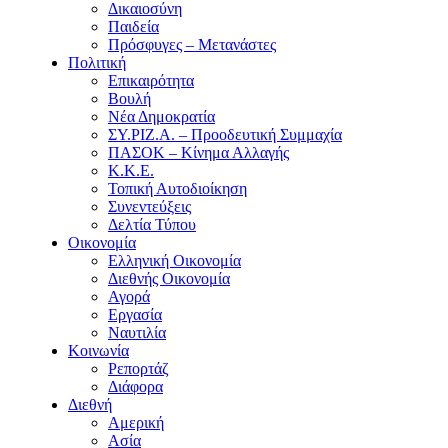
Δικαιοσύνη
Παιδεία
Πρόσφυγες – Μετανάστες
Πολιτική
Επικαιρότητα
Βουλή
Νέα Δημοκρατία
ΣΥ.ΡΙΖ.Α. – Προοδευτική Συμμαχία
ΠΑΣΟΚ – Κίνημα Αλλαγής
Κ.Κ.Ε.
Τοπική Αυτοδιοίκηση
Συνεντεύξεις
Δελτία Τύπου
Οικονομία
Ελληνική Οικονομία
Διεθνής Οικονομία
Αγορά
Εργασία
Ναυτιλία
Κοινωνία
Ρεπορτάζ
Διάφορα
Διεθνή
Αμερική
Ασία