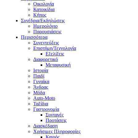
Οικολογία
Κατοικίδια
Κήπος
Συνέδρια/Εκδηλώσεις
Ημερολόγιο
Παρουσιάσεις
Περισσότερα
Συνεντεύξεις
Επιστήμη/Τεχνολογία
Εξελίξεις
Διαφορετικό
Μεταφυσική
Ιστορία
Παιδί
Γυναίκα
Άνδρας
Μόδα
Auto-Moto
Ταξίδια
Γαστρονομία
Συνταγές
Προτάσεις
Διασκέδαση
Χρήσιμες Πληροφορίες
Καιρός