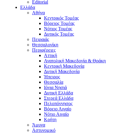
Editorial
Ελλάδα
Αθήνα
Κεντρικός Τομέας
Βόρειος Τομέας
Νότιος Τομέας
Δυτικός Τομέας
Πειραιάς
Θεσσαλονίκη
Περιφέρειες
Αττική
Ανατολική Μακεδονία & Θράκη
Κεντρική Μακεδονία
Δυτική Μακεδονία
Ήπειρος
Θεσσαλία
Ιόνια Νησιά
Δυτική Ελλάδα
Στερεά Ελλάδα
Πελοπόννησος
Βόρειο Αιγαίο
Νότιο Αιγαίο
Κρήτη
Άμυνα
Αστυνομικό