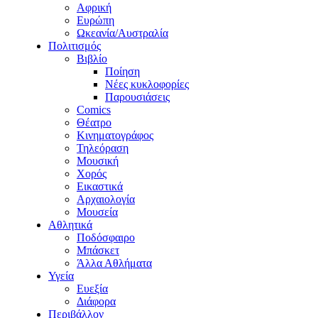
Αφρική
Ευρώπη
Ωκεανία/Αυστραλία
Πολιτισμός
Βιβλίο
Ποίηση
Νέες κυκλοφορίες
Παρουσιάσεις
Comics
Θέατρο
Κινηματογράφος
Τηλεόραση
Μουσική
Χορός
Εικαστικά
Αρχαιολογία
Μουσεία
Αθλητικά
Ποδόσφαιρο
Μπάσκετ
Άλλα Αθλήματα
Υγεία
Ευεξία
Διάφορα
Περιβάλλον