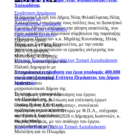
Χαλκηδόνας
Συνάντηση Δημάρχου
Η Δημοτική Αρχή του Δήμος Νέας Φιλαδέλφειας-Νέας
Μυτιλήνης με
Χαλκηδόνας ενημέρωσε τους πολίτες πως το Διοικητικό
εκπροσώπους τουρκικής
Εφετείο Αθηνών απέρριψε την αίτηση αναστολής, που
ναυτιλιακής για τη σύνδεση
είχαν καταθέσει οι δημοτικοί σύμβουλοι της παράταξης
Πλωμαρίου-Σμύρνης
«Πολιτών Πολιτεία» κ.κ. Μιχάλης Κουτσάκης, Ηλίας
Σήμερα το πρωί,
Τάφας και Σωτήρης Κοσκολέτος, με την οποία
Παρασκευή 17 Μαρτίου
ζητούσαν να ανασταλούν οι εργασίες ανέγερσης του
2023, ο Δήμαρχος
νέου «Κένταυρου».
Μυτιλήνης, κ. Στρατής
Ήπειρος
Κοινωνία
Περιβάλλον
Τοπική Αυτοδιοίκηση
Κύτελης, συναντήθηκε στο
Παλαιό Δημαρχείο με
Υπογράφηκε η σύμβαση για έργα υποδομής 400.000
αντιπροσωπεία της
ευρώ στη Δημοτική Ενότητα Περάματος του Δήμου
ναυτιλιακής εταιρίας
Ιωαννιτών
«Izdeniz», του
μητροπολιτικού Δήμου της
Σμύρνης. με επικεφαλής
Τη σύμβαση για την υλοποίηση του έργου:
τον Πρόεδρό της, κ.
«Αποκατάσταση, βελτίωση και επέκταση έργων
Οsman Hakan Ersen, και
υποδομής στη Δ.Ε. Περάματος», συνολικού
συζήτησαν εκτενώς για την
προϋπολογισμού 400.000 ευρώ με Φ.Π.Α., υπέγραψε
ακτοπλοϊκή διασύνδεση
την Τρίτη 4 Αυγούστου 2026 ο Δήμαρχος Ιωαννιτών, κ.
της τουρκικής
Θωμάς Μπέγκας, με τον ανάδοχο του έργου.
μεγαλούπολης με τη
Κοινωνία
Κρήτη
Παιδεία
Τοπική Αυτοδιοίκηση
Μυτιλήνη και το Πλωμάρι.