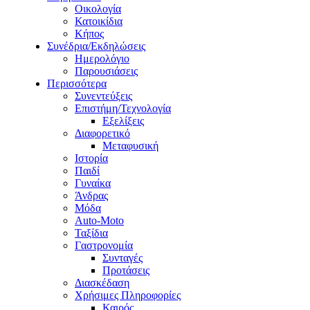
Οικολογία
Κατοικίδια
Κήπος
Συνέδρια/Εκδηλώσεις
Ημερολόγιο
Παρουσιάσεις
Περισσότερα
Συνεντεύξεις
Επιστήμη/Τεχνολογία
Εξελίξεις
Διαφορετικό
Μεταφυσική
Ιστορία
Παιδί
Γυναίκα
Άνδρας
Μόδα
Auto-Moto
Ταξίδια
Γαστρονομία
Συνταγές
Προτάσεις
Διασκέδαση
Χρήσιμες Πληροφορίες
Καιρός