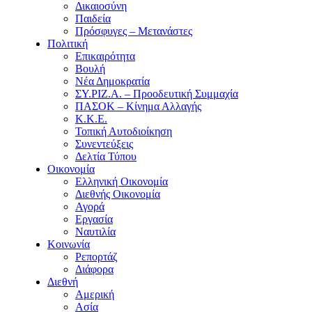
Δικαιοσύνη
Παιδεία
Πρόσφυγες – Μετανάστες
Πολιτική
Επικαιρότητα
Βουλή
Νέα Δημοκρατία
ΣΥ.ΡΙΖ.Α. – Προοδευτική Συμμαχία
ΠΑΣΟΚ – Κίνημα Αλλαγής
Κ.Κ.Ε.
Τοπική Αυτοδιοίκηση
Συνεντεύξεις
Δελτία Τύπου
Οικονομία
Ελληνική Οικονομία
Διεθνής Οικονομία
Αγορά
Εργασία
Ναυτιλία
Κοινωνία
Ρεπορτάζ
Διάφορα
Διεθνή
Αμερική
Ασία