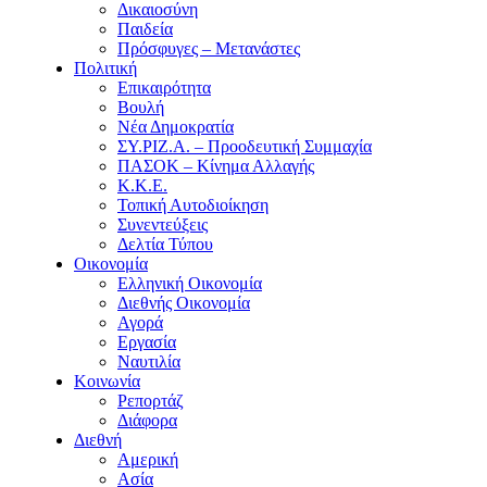
Δικαιοσύνη
Παιδεία
Πρόσφυγες – Μετανάστες
Πολιτική
Επικαιρότητα
Βουλή
Νέα Δημοκρατία
ΣΥ.ΡΙΖ.Α. – Προοδευτική Συμμαχία
ΠΑΣΟΚ – Κίνημα Αλλαγής
Κ.Κ.Ε.
Τοπική Αυτοδιοίκηση
Συνεντεύξεις
Δελτία Τύπου
Οικονομία
Ελληνική Οικονομία
Διεθνής Οικονομία
Αγορά
Εργασία
Ναυτιλία
Κοινωνία
Ρεπορτάζ
Διάφορα
Διεθνή
Αμερική
Ασία