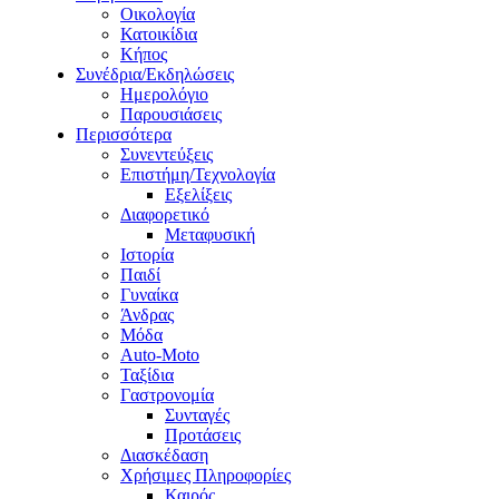
Οικολογία
Κατοικίδια
Κήπος
Συνέδρια/Εκδηλώσεις
Ημερολόγιο
Παρουσιάσεις
Περισσότερα
Συνεντεύξεις
Επιστήμη/Τεχνολογία
Εξελίξεις
Διαφορετικό
Μεταφυσική
Ιστορία
Παιδί
Γυναίκα
Άνδρας
Μόδα
Auto-Moto
Ταξίδια
Γαστρονομία
Συνταγές
Προτάσεις
Διασκέδαση
Χρήσιμες Πληροφορίες
Καιρός