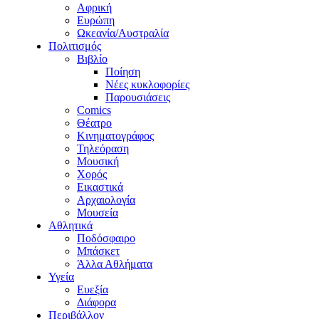
Αφρική
Ευρώπη
Ωκεανία/Αυστραλία
Πολιτισμός
Βιβλίο
Ποίηση
Νέες κυκλοφορίες
Παρουσιάσεις
Comics
Θέατρο
Κινηματογράφος
Τηλεόραση
Μουσική
Χορός
Εικαστικά
Αρχαιολογία
Μουσεία
Αθλητικά
Ποδόσφαιρο
Μπάσκετ
Άλλα Αθλήματα
Υγεία
Ευεξία
Διάφορα
Περιβάλλον