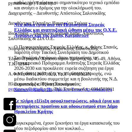
καθώς πλέον αίρεται το σημαντικότερο τεχνικό εμπόδιο
pyrranews.gr | Ταυτότητα
και ανοίγει ο δρόμος για την ολοκλήρωσή του.
Διαχειριστής – Διευθυντής: Απόστολος Σαλονικίδης
Διευθύντρια Σύνταξης: Παναγιώτα Σούγια
Νέα οδικά έργα από την Περιφέρεια Στερεάς
Ελλάδας και αναπτυξιακή ώθηση μέσω της Ο.Χ.Ε.
Ιδιοκτησία – Δικαιούχος domain name: Απόστολος
Αγράφων και της λίμνης Κρεμαστών
Σαλονικίδης & ΣΙΑ Ο.Ε.
Ο Περιφερειάρχης Στερεάς Ελλάδας, κ. Φάνης Σπανός,
Νόμιμος Εκπρόσωπος: Απόστολος Σαλονικίδης
παρέστη στην Τακτική Συνεδρίαση του Δημοτικού
Συμβουλίου Αγράφων, όπου παρουσίασε το
Έδρα – Γραφεία: Χρυσοστόμου Σμύρνης αρ. 45-49, Αθήνα,
Περιφερειακό Πρόγραμμα Ανάπτυξης Στερεάς Ελλάδας
Τ.Κ. 11144
2026-2030 και προκάλεσε ευρεία συζήτηση για έργα
και δράσεις ανάπτυξης της ευρύτερης περιοχής, ενώ
Α.Φ.Μ.: 099112637, Δ.Ο.Υ.: ΙΓ΄ ΑΘΗΝΩΝ
μέσω διαδικτύου συμμετείχε και η βουλευτής της Ν.Δ.
Ηλεκτρονική διεύθυνση Επικοινωνίας:
Ευρυτανίας κ. Τζίνα Οικονόμου.
pyrranews@gmail.com
, Τηλ. Επικοινωνίας: 6944503911
Κοινωνία
Κρήτη
Περιβάλλον
Τοπική Αυτοδιοίκηση
Σε πλήρη εξέλιξη ασφαλτοστρώσεις, οδικά έργα και
συντηρήσεις πρασίνου και οδοφωτισμού στον Δήμο
Ηρακλείου Κρήτης
Συγκεκριμένα, έχουν ξεκινήσει τα έργα κατασκευής του
νέου πεζοδρομίου από τον κυκλικό...