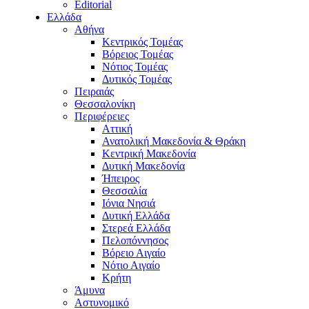
Editorial
Ελλάδα
Αθήνα
Κεντρικός Τομέας
Βόρειος Τομέας
Νότιος Τομέας
Δυτικός Τομέας
Πειραιάς
Θεσσαλονίκη
Περιφέρειες
Αττική
Ανατολική Μακεδονία & Θράκη
Κεντρική Μακεδονία
Δυτική Μακεδονία
Ήπειρος
Θεσσαλία
Ιόνια Νησιά
Δυτική Ελλάδα
Στερεά Ελλάδα
Πελοπόννησος
Βόρειο Αιγαίο
Νότιο Αιγαίο
Κρήτη
Άμυνα
Αστυνομικό