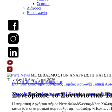
Σεισμοί
Διάφορα
Επικοινωνία
ΜΕ ΣΕΒΑΣΜΟ ΣΤΟΝ ΑΝΑΓΝΩΣΤΗ ΚΑΙ ΣΤΗ
Thursday | 6 Αυγούστου 2026
Αττική
Τοπική Αυτοδιοίκηση
Ελληνική Οικονομία
Κεντρικός Τομέας
Κοινωνία
Τοπική Αυτ
Συνεδρίασε το Συντονιστικό 
Απορρίφθηκε από το Διοικητικό Εφετείο η προσφυγή κατ
Η Δημοτική Αρχή του Δήμος Νέας Φιλαδέλφειας-Νέας Χαλκηδό
καταθέσει οι δημοτικοί σύμβουλοι της παράταξης «Πολιτών Π