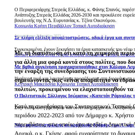
Ο Περιφερειάρχης Στερεάς Ελλάδας, κ. Φάνης Σπανός, παρέ
Ανάπτυξης Στερεάς Ελλάδας 2026-2030 και προκάλεσε ευρεία 
βουλευτής της Ν.Δ. Ευρυτανίας κ. Τζίνα Οικονόμου.
Κοινωνία
Κρήτη
Περιβάλλον
Τοπική Αυτοδιοίκηση
Δημοσιεύτηκε: 8 Απριλίου 2023
Σε πλήρη εξέλιξη ασφαλτοστρώσεις, οδικά έργα και συν
Συγκεκριμένα, έχουν ξεκινήσει τα έργα κατασκευής του νέου 
Με τη διαπίστωση ότι κατά τη χειμερινή περί
Δυτική Ελλάδα
Ιόνια Νησιά
Ιστορία
Κοινωνία
Τοπική Αυτοδι
για άλλη μια φορά κοντά στους πολίτες, που 
Με βαθιά συγκίνηση πραγματοποιήθηκε στον Κάλαμο Λευ
την έναρξη της συνεδρίασης του Συντονιστικο
Ιδιαίτερη τιμή και λαμπρότητα προσέδωσαν στη διοργάνωση με
σημειώνοντας πως «είναι απαραίτητο να εδρα
Κεντρική Μακεδονία
Κοινωνία
Τοπική Αυτοδιοίκηση
πολιτών, προκειμένου να ελαχιστοποιηθούν τα
Ο Πολιτιστικός Σύλλογος Ισώματος «Καπετάν Ράμναλης τ
Κατά τη συνεδρίαση του Συντονιστικού Τοπικού 
Στην εκδήλωση βρέθηκαν και οι Αντιδήμαρχοι κ.κ. Αλέξανδρο
περιόδου 2022-2023 από τον Δήμαρχο κ. Χρήστο 
παρεμβάσεις, στις οποίες έχει προβεί η Δημοτική
Νέες ασφαλτοστρώσεις σε κομβικούς δρόμους των Α΄ και
Αρχικά, ο κ. Γκίνης, αφού ευχαρίστησε το δυναμ