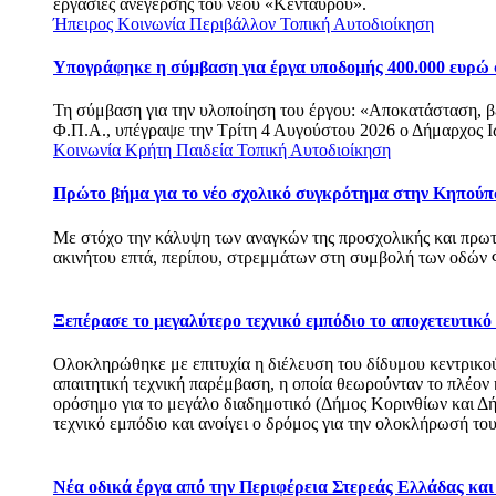
εργασίες ανέγερσης του νέου «Κένταυρου».
Ήπειρος
Κοινωνία
Περιβάλλον
Τοπική Αυτοδιοίκηση
Υπογράφηκε η σύμβαση για έργα υποδομής 400.000 ευρώ
Τη σύμβαση για την υλοποίηση του έργου: «Αποκατάσταση, 
Φ.Π.Α., υπέγραψε την Τρίτη 4 Αυγούστου 2026 ο Δήμαρχος Ι
Κοινωνία
Κρήτη
Παιδεία
Τοπική Αυτοδιοίκηση
Πρώτο βήμα για το νέο σχολικό συγκρότημα στην Κηπούπ
Με στόχο την κάλυψη των αναγκών της προσχολικής και πρω
ακινήτου επτά, περίπου, στρεμμάτων στη συμβολή των οδώ
Ξεπέρασε το μεγαλύτερο τεχνικό εμπόδιο το αποχετευτικ
Ολοκληρώθηκε με επιτυχία η διέλευση του δίδυμου κεντρικού
απαιτητική τεχνική παρέμβαση, η οποία θεωρούνταν το πλέον 
ορόσημο για το μεγάλο διαδημοτικό (Δήμος Κορινθίων και Δ
τεχνικό εμπόδιο και ανοίγει ο δρόμος για την ολοκλήρωσή του
Νέα οδικά έργα από την Περιφέρεια Στερεάς Ελλάδας κα