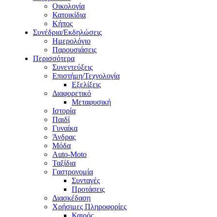
Οικολογία
Κατοικίδια
Κήπος
Συνέδρια/Εκδηλώσεις
Ημερολόγιο
Παρουσιάσεις
Περισσότερα
Συνεντεύξεις
Επιστήμη/Τεχνολογία
Εξελίξεις
Διαφορετικό
Μεταφυσική
Ιστορία
Παιδί
Γυναίκα
Άνδρας
Μόδα
Auto-Moto
Ταξίδια
Γαστρονομία
Συνταγές
Προτάσεις
Διασκέδαση
Χρήσιμες Πληροφορίες
Καιρός