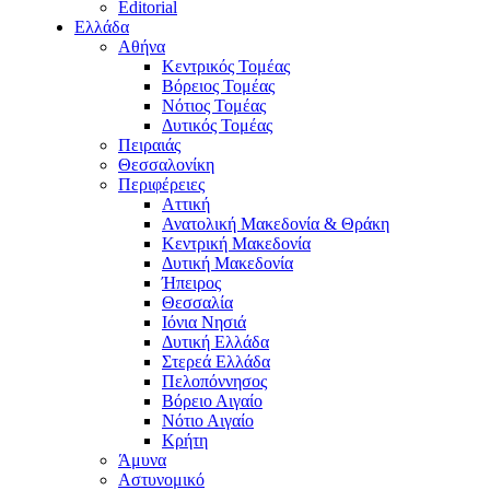
Editorial
Ελλάδα
Αθήνα
Κεντρικός Τομέας
Βόρειος Τομέας
Νότιος Τομέας
Δυτικός Τομέας
Πειραιάς
Θεσσαλονίκη
Περιφέρειες
Αττική
Ανατολική Μακεδονία & Θράκη
Κεντρική Μακεδονία
Δυτική Μακεδονία
Ήπειρος
Θεσσαλία
Ιόνια Νησιά
Δυτική Ελλάδα
Στερεά Ελλάδα
Πελοπόννησος
Βόρειο Αιγαίο
Νότιο Αιγαίο
Κρήτη
Άμυνα
Αστυνομικό