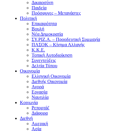
Δικαιοσύνη
Παιδεία
Πρόσφυγες – Μετανάστες
Πολιτική
Επικαιρότητα
Βουλή
Νέα Δημοκρατία
ΣΥ.ΡΙΖ.Α. – Προοδευτική Συμμαχία
ΠΑΣΟΚ – Κίνημα Αλλαγής
Κ.Κ.Ε.
Τοπική Αυτοδιοίκηση
Συνεντεύξεις
Δελτία Τύπου
Οικονομία
Ελληνική Οικονομία
Διεθνής Οικονομία
Αγορά
Εργασία
Ναυτιλία
Κοινωνία
Ρεπορτάζ
Διάφορα
Διεθνή
Αμερική
Ασία