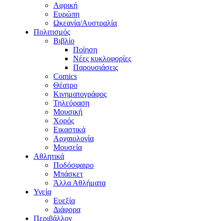
Αφρική
Ευρώπη
Ωκεανία/Αυστραλία
Πολιτισμός
Βιβλίο
Ποίηση
Νέες κυκλοφορίες
Παρουσιάσεις
Comics
Θέατρο
Κινηματογράφος
Τηλεόραση
Μουσική
Χορός
Εικαστικά
Αρχαιολογία
Μουσεία
Αθλητικά
Ποδόσφαιρο
Μπάσκετ
Άλλα Αθλήματα
Υγεία
Ευεξία
Διάφορα
Περιβάλλον