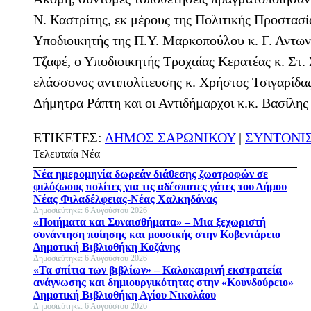
Ν. Καστρίτης, εκ μέρους της Πολιτικής Προστασία
Υποδιοικητής της Π.Υ. Μαρκοπούλου κ. Γ. Αντων
Τζαφέ, ο Υποδιοικητής Τροχαίας Κερατέας κ. Στ
ελάσσονος αντιπολίτευσης κ. Χρήστος Τσιγαρίδα
Δήμητρα Ράπτη και οι Αντιδήμαρχοι κ.κ. Βασίλη
ΕΤΙΚΕΤΕΣ:
ΔΗΜΟΣ ΣΑΡΩΝΙΚΟΥ
|
ΣΥΝΤΟΝΙΣ
Τελευταία Νέα
Νέα ημερομηνία δωρεάν διάθεσης ζωοτροφών σε
φιλόζωους πολίτες για τις αδέσποτες γάτες του Δήμου
Νέας Φιλαδέλφειας-Νέας Χαλκηδόνας
Δημοσιεύτηκε: 6 Αυγούστου 2026
«Ποιήματα και Συναισθήματα» – Μια ξεχωριστή
συνάντηση ποίησης και μουσικής στην Κοβεντάρειο
Δημοτική Βιβλιοθήκη Κοζάνης
Δημοσιεύτηκε: 6 Αυγούστου 2026
«Τα σπίτια των βιβλίων» – Καλοκαιρινή εκστρατεία
ανάγνωσης και δημιουργικότητας στην «Κουνδούρειο»
Δημοτική Βιβλιοθήκη Αγίου Νικολάου
Δημοσιεύτηκε: 6 Αυγούστου 2026