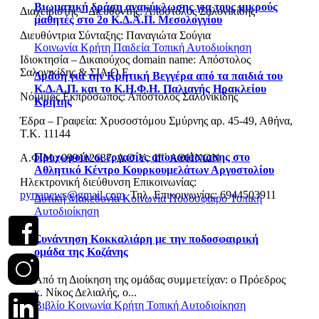
Βιωματική δράση ανακύκλωσης για τους μικρούς
Διαχειριστής – Διευθυντής: Απόστολος Σαλονικίδης
μαθητές στο 2ο Κ.Δ.Α.Π. Μεσολογγίου
Διευθύντρια Σύνταξης: Παναγιώτα Σούγια
Κοινωνία
Κρήτη
Παιδεία
Τοπική Αυτοδιοίκηση
Ιδιοκτησία – Δικαιούχος domain name: Απόστολος
Σαλονικίδης & ΣΙΑ Ο.Ε.
Δράση για την Κρητική Βεγγέρα από τα παιδιά του
Κ.Δ.Α.Π. και το Κ.Η.Φ.Η. Παλιανής Ηρακλείου
Νόμιμος Εκπρόσωπος: Απόστολος Σαλονικίδης
Κρήτης
Έδρα – Γραφεία: Χρυσοστόμου Σμύρνης αρ. 45-49, Αθήνα,
Τ.Κ. 11144
Προχωρούν οι εργασίες αποκατάστασης στο
Α.Φ.Μ.: 099112637, Δ.Ο.Υ.: ΙΓ΄ ΑΘΗΝΩΝ
Αθλητικό Κέντρο Κουρκουμελάτων Αργοστολίου
Ηλεκτρονική διεύθυνση Επικοινωνίας:
pyrranews@gmail.com
, Τηλ. Επικοινωνίας: 6944503911
Δυτική Μακεδονία
Κοινωνία
Ποδόσφαιρο
Τοπική
Αυτοδιοίκηση
Συνάντηση Κοκκαλιάρη με την ποδοσφαιρική
ομάδα της Κοζάνης
Από τη Διοίκηση της ομάδας συμμετείχαν: o Πρόεδρος
κ. Νίκος Δελιαλής, ο...
Βιβλίο
Κοινωνία
Κρήτη
Τοπική Αυτοδιοίκηση