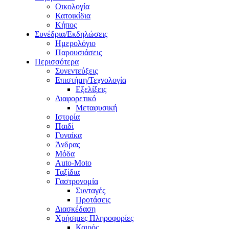
Οικολογία
Κατοικίδια
Κήπος
Συνέδρια/Εκδηλώσεις
Ημερολόγιο
Παρουσιάσεις
Περισσότερα
Συνεντεύξεις
Επιστήμη/Τεχνολογία
Εξελίξεις
Διαφορετικό
Μεταφυσική
Ιστορία
Παιδί
Γυναίκα
Άνδρας
Μόδα
Auto-Moto
Ταξίδια
Γαστρονομία
Συνταγές
Προτάσεις
Διασκέδαση
Χρήσιμες Πληροφορίες
Καιρός