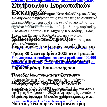
Συμβουλίου Ευρωπαϊκών
Χαλκηδόνας
Εκκλησιών
Η Δημοτική Αρχή του Δήμος Νέας Φιλαδέλφειας-Νέας
Χαλκηδόνας ενημέρωσε τους πολίτες πως το Διοικητικό
Εφετείο Αθηνών απέρριψε την αίτηση αναστολής, που
Δημοσιεύτηκε: 2 Οκτωβρίου 2025
είχαν καταθέσει οι δημοτικοί σύμβουλοι της παράταξης
«Πολιτών Πολιτεία» κ.κ. Μιχάλης Κουτσάκης, Ηλίας
Τάφας και Σωτήρης Κοσκολέτος, με την οποία
Το Προεδρείο του Συμβουλίου
ζητούσαν να ανασταλούν οι εργασίες ανέγερσης του
νέου «Κένταυρου».
Ευρωπαϊκών Εκκλησιών υποδέχθηκε την
Ήπειρος
Κοινωνία
Περιβάλλον
Τοπική Αυτοδιοίκηση
Τρίτη 30 Σεπτεμβρίου 2025 στο Γραφείο
Υπογράφηκε η σύμβαση για έργα υποδομής 400.000
του ο Δήμαρχος Χανίων, κ. Παναγιώτη
ευρώ στη Δημοτική Ενότητα Περάματος του Δήμου
Ιωαννιτών
Σημανδηράκη. Επικεφαλής του
Προεδρείου, που απαρτίζεται από
Τη σύμβαση για την υλοποίηση του έργου:
«Αποκατάσταση, βελτίωση και επέκταση έργων
εκπροσώπους των Εκκλησιών της
υποδομής στη Δ.Ε. Περάματος», συνολικού
προϋπολογισμού 400.000 ευρώ με Φ.Π.Α., υπέγραψε
Ευρώπης, ήταν ο Αρχιεπίσκοπος
την Τρίτη 4 Αυγούστου 2026 ο Δήμαρχος Ιωαννιτών, κ.
Θυατείρων και Μεγάλης Βρετανίας, κ.κ.
Θωμάς Μπέγκας, με τον ανάδοχο του έργου.
Κοινωνία
Κρήτη
Παιδεία
Τοπική Αυτοδιοίκηση
Νικήτας, ενώ παρών στη συνάντηση