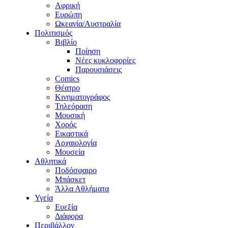
Αφρική
Ευρώπη
Ωκεανία/Αυστραλία
Πολιτισμός
Βιβλίο
Ποίηση
Νέες κυκλοφορίες
Παρουσιάσεις
Comics
Θέατρο
Κινηματογράφος
Τηλεόραση
Μουσική
Χορός
Εικαστικά
Αρχαιολογία
Μουσεία
Αθλητικά
Ποδόσφαιρο
Μπάσκετ
Άλλα Αθλήματα
Υγεία
Ευεξία
Διάφορα
Περιβάλλον