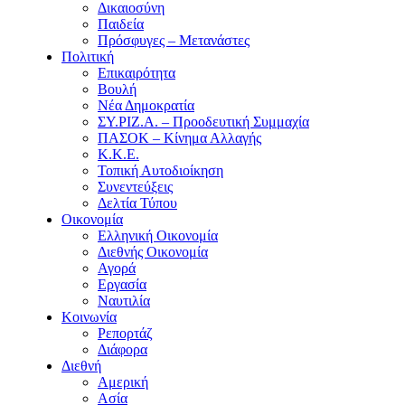
Δικαιοσύνη
Παιδεία
Πρόσφυγες – Μετανάστες
Πολιτική
Επικαιρότητα
Βουλή
Νέα Δημοκρατία
ΣΥ.ΡΙΖ.Α. – Προοδευτική Συμμαχία
ΠΑΣΟΚ – Κίνημα Αλλαγής
Κ.Κ.Ε.
Τοπική Αυτοδιοίκηση
Συνεντεύξεις
Δελτία Τύπου
Οικονομία
Ελληνική Οικονομία
Διεθνής Οικονομία
Αγορά
Εργασία
Ναυτιλία
Κοινωνία
Ρεπορτάζ
Διάφορα
Διεθνή
Αμερική
Ασία