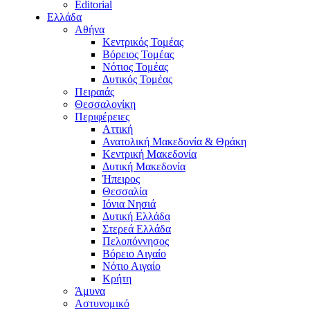
Editorial
Ελλάδα
Αθήνα
Κεντρικός Τομέας
Βόρειος Τομέας
Νότιος Τομέας
Δυτικός Τομέας
Πειραιάς
Θεσσαλονίκη
Περιφέρειες
Αττική
Ανατολική Μακεδονία & Θράκη
Κεντρική Μακεδονία
Δυτική Μακεδονία
Ήπειρος
Θεσσαλία
Ιόνια Νησιά
Δυτική Ελλάδα
Στερεά Ελλάδα
Πελοπόννησος
Βόρειο Αιγαίο
Νότιο Αιγαίο
Κρήτη
Άμυνα
Αστυνομικό