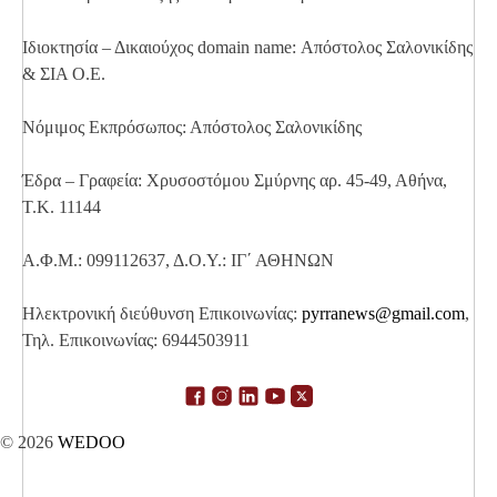
Ιδιοκτησία – Δικαιούχος domain name: Απόστολος Σαλονικίδης
& ΣΙΑ Ο.Ε.
Νόμιμος Εκπρόσωπος: Απόστολος Σαλονικίδης
Έδρα – Γραφεία: Χρυσοστόμου Σμύρνης αρ. 45-49, Αθήνα,
Τ.Κ. 11144
Α.Φ.Μ.: 099112637, Δ.Ο.Υ.: ΙΓ΄ ΑΘΗΝΩΝ
Ηλεκτρονική διεύθυνση Επικοινωνίας:
pyrranews@gmail.com
,
Τηλ. Επικοινωνίας: 6944503911
© 2026
WEDOO