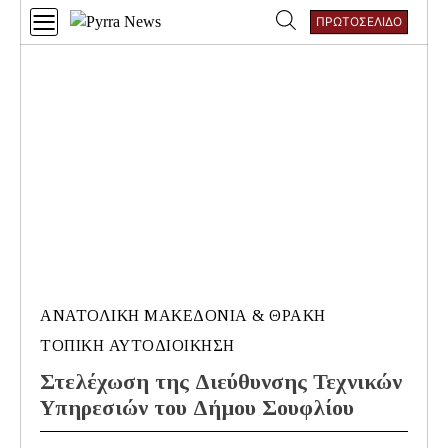
Skip
ΠΡΩΤΟΣΕΛΙΔΟ
to
Αναζήτηση
content
για:
ΑΝΑΤΟΛΙΚΉ ΜΑΚΕΔΟΝΊΑ & ΘΡΆΚΗ
ΤΟΠΙΚΉ ΑΥΤΟΔΙΟΊΚΗΣΗ
Στελέχωση της Διεύθυνσης Τεχνικών
Υπηρεσιών του Δήμου Σουφλίου