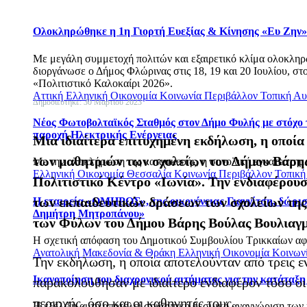
Ολοκληρώθηκε η 1η Γιορτή Ευεξίας & Κίνησης «Ευ Ζην»
Με μεγάλη συμμετοχή πολιτών και εξαιρετικό κλίμα ολοκληρ
διοργάνωσε ο Δήμος Φλώρινας στις 18, 19 και 20 Ιουλίου, 
«Πολιτιστικό Καλοκαίρι 2026».
Αττική
Ελληνική Οικονομία
Κοινωνία
Περιβάλλον
Τοπική Αυ
Δημοσιεύτηκε: 30 Μαρτίου 2023
Νέος Φωτοβολταϊκός Σταθμός στον Δήμο Φυλής με στόχο τ
παροχή Ηλεκτρικής Ενέργειας
Μια ιδιαίτερα επιτυχημένη εκδήλωση, η οποί
των μαθητριών των σχολείων του Δήμου Βάρης
Με την ολοκλήρωση της κατασκευής, η συνολική εγκατεστημέ
Ελληνική Οικονομία
Θεσσαλία
Κοινωνία
Περιβάλλον
Τοπική
Πολιτιστικό Κέντρο «Ιωνία». Την ενδιαφέρουσ
των εκπαιδευτικών δράσεων των σχολείων της
Η εταιρεία «ΟΜΗΡΟΣ», της οικογένειας Γιαννίτση, δώρισ
Δημήτρη Μητροπάνου»
των Φύλων του Δήμου Βάρης Βούλας Βουλιαγμ
Η σχετική απόφαση του Δημοτικού Συμβουλίου Τρικκαίων αφο
Ανατολική Μακεδονία & Θράκη
Ελληνική Οικονομία
Κοινων
Την εκδήλωση, η οποία αποτελούνταν από τρεις ε
Ικανοποίηση του διαχρονικού αιτήματος για την κατάταξη
παρακολούθησαν με ιδιαίτερο ενδιαφέρον τόσο οι
περιοχής, όσο και οι καθηγητές τους.
Η εξέλιξη αυτή αποτελεί σημαντική θεσμική αναγνώριση των 