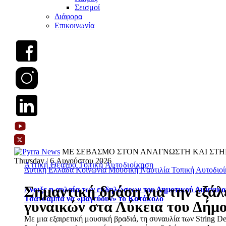
Σεισμοί
Διάφορα
Επικοινωνία
ΜΕ ΣΕΒΑΣΜΟ ΣΤΟΝ ΑΝΑΓΝΩΣΤΗ ΚΑΙ ΣΤΗ
Thursday | 6 Αυγούστου 2026
Αττική
Θέατρο
Τοπική Αυτοδιοίκηση
Δυτική Ελλάδα
Κοινωνία
Μουσική
Ναυτιλία
Τοπική Αυτοδιο
Σημαντική δράση για την εξάλ
Άνοιξε η αυλαία των εκδηλώσεων του Δημοτικού Λιμενικο
Τσατσαμπά να «μαγεύουν» το Κατάκολο
γυναικών στα Λύκεια του Δήμ
Με μια εξαιρετική μουσική βραδιά, τη συναυλία των String 