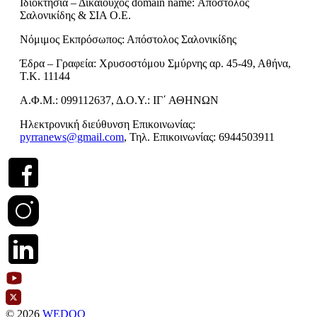
Ιδιοκτησία – Δικαιούχος domain name: Απόστολος
Σαλονικίδης & ΣΙΑ Ο.Ε.
Νόμιμος Εκπρόσωπος: Απόστολος Σαλονικίδης
Έδρα – Γραφεία: Χρυσοστόμου Σμύρνης αρ. 45-49, Αθήνα,
Τ.Κ. 11144
Α.Φ.Μ.: 099112637, Δ.Ο.Υ.: ΙΓ΄ ΑΘΗΝΩΝ
Ηλεκτρονική διεύθυνση Επικοινωνίας:
pyrranews@gmail.com
, Τηλ. Επικοινωνίας: 6944503911
© 2026
WEDOO