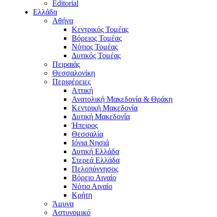
Editorial
Ελλάδα
Αθήνα
Κεντρικός Τομέας
Βόρειος Τομέας
Νότιος Τομέας
Δυτικός Τομέας
Πειραιάς
Θεσσαλονίκη
Περιφέρειες
Αττική
Ανατολική Μακεδονία & Θράκη
Κεντρική Μακεδονία
Δυτική Μακεδονία
Ήπειρος
Θεσσαλία
Ιόνια Νησιά
Δυτική Ελλάδα
Στερεά Ελλάδα
Πελοπόννησος
Βόρειο Αιγαίο
Νότιο Αιγαίο
Κρήτη
Άμυνα
Αστυνομικό