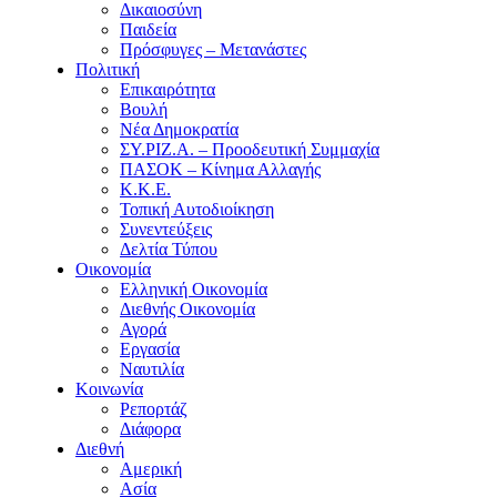
Δικαιοσύνη
Παιδεία
Πρόσφυγες – Μετανάστες
Πολιτική
Επικαιρότητα
Βουλή
Νέα Δημοκρατία
ΣΥ.ΡΙΖ.Α. – Προοδευτική Συμμαχία
ΠΑΣΟΚ – Κίνημα Αλλαγής
Κ.Κ.Ε.
Τοπική Αυτοδιοίκηση
Συνεντεύξεις
Δελτία Τύπου
Οικονομία
Ελληνική Οικονομία
Διεθνής Οικονομία
Αγορά
Εργασία
Ναυτιλία
Κοινωνία
Ρεπορτάζ
Διάφορα
Διεθνή
Αμερική
Ασία