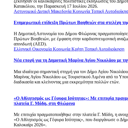
ξεκίνησαν οι καλοκαιρινές πολιτιστικές εκδηλώσεις του Δημο
Κατακόλου, την Παρασκευή 17 Ιουλίου 2026.
Αστυνομικό
Δυτική Μακεδονία
Κοινωνία
Τοπική Αυτοδιοίκη
Ενημερωτική επίδειξη Πρώτων Βοηθειών στα στελέχη τη
Η Δημοτική Αστυνομία του Δήμου Φλώρινας πραγματοποίησε 
Πρώτων Βοηθειών, με έμφαση στην καρδιοπνευμονική αναζ
απινιδωτή (AED).
Ελληνική Οικονομία
Κοινωνία
Κρήτη
Τοπική Αυτοδιοίκηση
Νέα εποχή για τη Δημοτική Μαρίνα Αγίου Νικολάου με την
Μια ιδιαίτερα σημαντική στιγμή για τον Δήμο Αγίου Νικολάου 
Μαρίνας Αγίου Νικολάου ως Τουριστικού Λιμένα από το Υπου
διαδικασία και κλείνοντας μια εκκρεμότητα πολλών ετών.
«Ο Αθλητισμός ως Γέφυρα Ισότητας»: Με επιτυχία πραγμ
πλατεία Γ. Μόδη, στη Φλώρινα
Με επιτυχία πραγματοποιήθηκε στην πλατεία Γ. Μόδη, η ανοιχ
«Ο Αθλητισμός ως Γέφυρα Ισότητας», που διοργάνωσε ο Δήμ
Καλοκαίρι 2026».