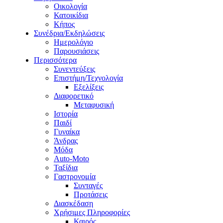
Οικολογία
Κατοικίδια
Κήπος
Συνέδρια/Εκδηλώσεις
Ημερολόγιο
Παρουσιάσεις
Περισσότερα
Συνεντεύξεις
Επιστήμη/Τεχνολογία
Εξελίξεις
Διαφορετικό
Μεταφυσική
Ιστορία
Παιδί
Γυναίκα
Άνδρας
Μόδα
Auto-Moto
Ταξίδια
Γαστρονομία
Συνταγές
Προτάσεις
Διασκέδαση
Χρήσιμες Πληροφορίες
Καιρός