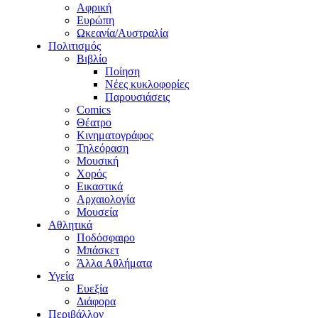
Αφρική
Ευρώπη
Ωκεανία/Αυστραλία
Πολιτισμός
Βιβλίο
Ποίηση
Νέες κυκλοφορίες
Παρουσιάσεις
Comics
Θέατρο
Κινηματογράφος
Τηλεόραση
Μουσική
Χορός
Εικαστικά
Αρχαιολογία
Μουσεία
Αθλητικά
Ποδόσφαιρο
Μπάσκετ
Άλλα Αθλήματα
Υγεία
Ευεξία
Διάφορα
Περιβάλλον