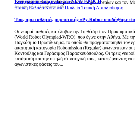
Ενεργειακού Ισοζυγίου του NEW EPOCH
Το Φεστιβάλ διοργανώθηκε από τον Δήμο Αρταίων και τον Μο
Δημοσιεύτηκε: 3 Αυγούστου 2026
Δυτική Ελλάδα
Κοινωνία
Παιδεία
Τοπική Αυτοδιοίκηση
Τους πρωταθλητές ρομποτικής «Py-Robo» υποδέχθηκε στο
Οι νεαροί μαθητές κατέλαβαν την 1η θέση στον Προκριματικ
(World Robot Olympiad-WRO), που έγινε στην Αθήνα. Με την ε
Παγκόσμιο Πρωτάθλημα, το οποίο θα πραγματοποιηθεί τον ερ
απαιτητική κατηγορία Robomission (Regular) αγωνίστηκαν οι 
Κοντούλης και Γεράσιμος Παρασκευόπουλος. Οι τρεις νεαροί «
κατάρτιση και την υψηλή στρατηγική τους, καταφέρνοντας να 
αγωνιστικές φάσεις του...