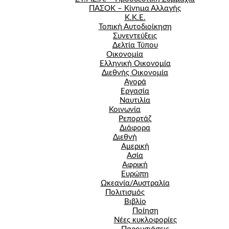
ΠΑΣΟΚ – Κίνημα Αλλαγής
Κ.Κ.Ε.
Τοπική Αυτοδιοίκηση
Συνεντεύξεις
Δελτία Τύπου
Οικονομία
Ελληνική Οικονομία
Διεθνής Οικονομία
Αγορά
Εργασία
Ναυτιλία
Κοινωνία
Ρεπορτάζ
Διάφορα
Διεθνή
Αμερική
Ασία
Αφρική
Ευρώπη
Ωκεανία/Αυστραλία
Πολιτισμός
Βιβλίο
Ποίηση
Νέες κυκλοφορίες