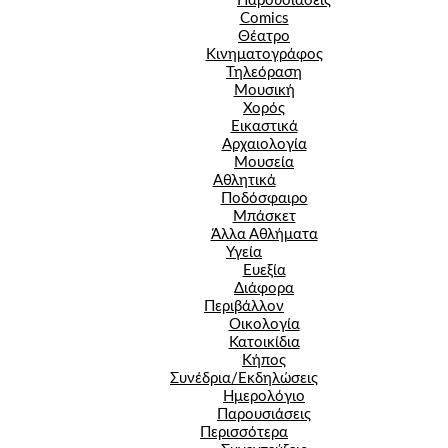
Παρουσιάσεις
Comics
Θέατρο
Κινηματογράφος
Τηλεόραση
Μουσική
Χορός
Εικαστικά
Αρχαιολογία
Μουσεία
Αθλητικά
Ποδόσφαιρο
Μπάσκετ
Άλλα Αθλήματα
Υγεία
Ευεξία
Διάφορα
Περιβάλλον
Οικολογία
Κατοικίδια
Κήπος
Συνέδρια/Εκδηλώσεις
Ημερολόγιο
Παρουσιάσεις
Περισσότερα