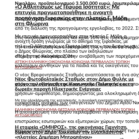
Νικολάου, προϋπολογισμού 3.500.000 ευρώ, (συμπεριλ
«Ο Αθλητισμός ως Γέφυρα Ισότητας»: Με
επιτυχία πραγματοποιήθηκε η ανοιχτή
προπόνηση ξιφασκίας στην πλατεία Γ. Μόδη,
Το έργο αφορά στη συνέχιση και ολοκλήρωση μιας σημαντι
στη Φλώρινα
από τη διάλυση της προηγούμενης εργολαβίας, το 2022. Σ
Με επιτυχία πραγματοποιήθηκε στην πλατεία Γ. Μόδη, η
στις οικοδομικές εργασίες και κατά 10% στις ηλεκτρομηχα
ανοιχτή δράση γνωριμίας με το άθλημα της ξιφασκίας, με
τίτλο: «Ο Αθλητισμός ως Γέφυρα Ισότητας», που διοργάνωσε
την επανεκκίνηση και ολοκλήρωσή του, η οποία θα συμβά
ο Δήμος Φλώρινας, στο πλαίσιο των εκδηλώσεων
στήριξη της οικογένειας, στην αναβάθμιση των παρεχόμε
«Πολιτιστικό Καλοκαίρι 2026».
ΑΤΤΙΚΗ
ΕΛΛΗΝΙΚΗ ΟΙΚΟΝΟΜΙΑ
ΚΟΙΝΩΝΙΑ
ΠΕΡΙΒΑΛΛΟΝ
ΤΟΠΙΚΗ
καλύτερων συνθηκών για τα παιδιά και τις οικογένειες του
ΑΥΤΟΔΙΟΙΚΗΣΗ
Ο νέος Βρεφονηπιακός Σταθμός αναπτύσσεται σε ένα σύγχ
Νέος Φωτοβολταϊκός Σταθμός στον Δήμο Φυλής με
στόχο την ενίσχυση της Κοινωνικής Πολιτικής και τη
χώρους φιλοξενίας βρεφών και νηπίων, διοικητικές και υπ
δωρεάν παροχή Ηλεκτρικής Ενέργειας
χρήσεων-αμφιθέατρο, δημιουργώντας μια ολοκληρωμένη δ
Με την ολοκλήρωση της κατασκευής, η συνολική εγκατεστημένη ισχύς
ουσιαστικές ανάγκες των οικογενειών του Δήμου Αγίου Νι
των δημοτικών φωτοβολταϊκών...
ΕΛΛΗΝΙΚΗ ΟΙΚΟΝΟΜΙΑ
ΘΕΣΣΑΛΙΑ
ΚΟΙΝΩΝΙΑ
ΠΕΡΙΒΑΛΛΟΝ
ΤΟΠΙΚΗ
Η αποπεράτωση του έργου περιλαμβάνει την ολοκλήρωση 
ΑΥΤΟΔΙΟΙΚΗΣΗ
επιστρώσεις εσωτερικών και εξωτερικών χώρων, την τοπ
Η εταιρεία «ΟΜΗΡΟΣ», της οικογένειας Γιαννίτση,
θερμομονώσεων και στεγανώσεων, την ολοκλήρωση των μ
δώρισε στον Δήμο Τρικκαίων την ανάπλαση της
«πλατείας Δημήτρη Μητροπάνου»