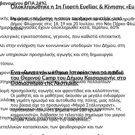
αμβανομένου ΦΠΑ 24%).
Ολοκληρώθηκε η 1η Γιορτή Ευεξίας & Κίνησης «Ε
κής δημόσιας επένδυσης, η οποία παρέμεινε ημιτελής μετά
Με μεγάλη συμμετοχή πολιτών και εξαιρετικό κλίμα ολοκληρώθηκ
Δήμος Φλώρινας στις 18, 19 και 20 Ιουλίου, στο Νέο Πάρκο Φλώ
ήμερα, οι εργασίες έχουν ολοκληρωθεί κατά, περίπου, 60%
2026».
νολογικές εγκαταστάσεις, γεγονός, που καθιστά επιτακτική
λει στην ενίσχυση των κοινωνικών υποδομών του Δήμου, στη
νων υπηρεσιών προσχολικής αγωγής και στη δημιουργία
 τόπου.
Ένα «ζωντανό» μάθημα Ιστορίας για τα παιδιά
ρονο συγκρότημα τριών κτηρίων, το οποίο θα περιλαμβάνει
του Θερινού Camp του Δήμου Καισαριανής στο
οστηρικτικές υπηρεσίες, καθώς και αίθουσα πολλαπλών
Θυσιαστήριο της Λευτεριάς
ομή προσχολικής αγωγής και φροντίδας και καλύπτοντας
Οι μαθητές και οι μαθήτριες άκουσαν με μεγάλο ενδιαφέρον
κολάου.
τη γεμάτη ηρωισμό και αυτοθυσία της πόλης, μιας πόλης,
που δίκαια είχε το προσωνύμιο «Μικρό Στάλινγκραντ»,
των οικοδομικών και ηλεκτρομηχανολογικών εργασιών, τις
περπάτησαν πάνω στα βήματα των 200 ηρώων
κομμουνιστών, διάβασαν το τελευταίο σημείωμα του μικρού
οθέτηση σύγχρονων ενεργειακών κουφωμάτων,
Αντρέα Λυκουρίνου προς την οικογένειά...
εταλλικών κατασκευών, των ψευδοροφών και των