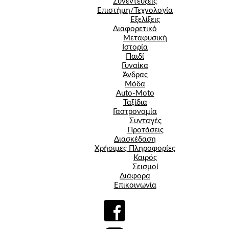
Συνεντεύξεις
Επιστήμη/Τεχνολογία
Εξελίξεις
Διαφορετικό
Μεταφυσική
Ιστορία
Παιδί
Γυναίκα
Άνδρας
Μόδα
Auto-Moto
Ταξίδια
Γαστρονομία
Συνταγές
Προτάσεις
Διασκέδαση
Χρήσιμες Πληροφορίες
Καιρός
Σεισμοί
Διάφορα
Επικοινωνία