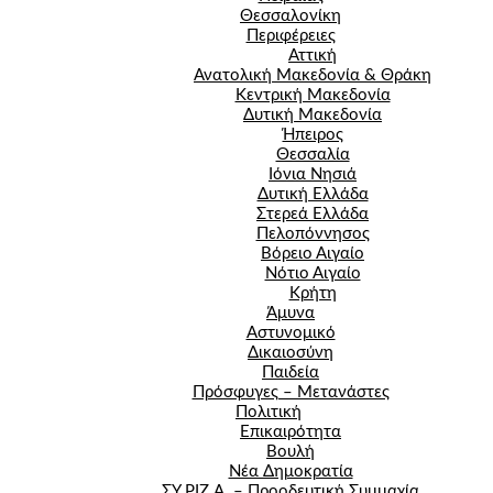
Θεσσαλονίκη
Περιφέρειες
Αττική
Ανατολική Μακεδονία & Θράκη
Κεντρική Μακεδονία
Δυτική Μακεδονία
Ήπειρος
Θεσσαλία
Ιόνια Νησιά
Δυτική Ελλάδα
Στερεά Ελλάδα
Πελοπόννησος
Βόρειο Αιγαίο
Νότιο Αιγαίο
Κρήτη
Άμυνα
Αστυνομικό
Δικαιοσύνη
Παιδεία
Πρόσφυγες – Μετανάστες
Πολιτική
Επικαιρότητα
Βουλή
Νέα Δημοκρατία
ΣΥ.ΡΙΖ.Α. – Προοδευτική Συμμαχία