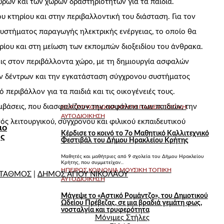
ρων και των χώρων δραστηριοτήτων για τα παιδιά.
υ κτηρίου και στην περιβαλλοντική του διάσταση. Για τον
υστήματος παραγωγής ηλεκτρικής ενέργειας, το οποίο θα
ρίου και στη μείωση των εκπομπών διοξειδίου του άνθρακα.
ς στον περιβάλλοντα χώρο, με τη δημιουργία ασφαλών
ων δέντρων και την εγκατάσταση σύγχρονου συστήματος
 περιβάλλον για τα παιδιά και τις οικογένειές τους.
εμβάσεις, που διασφαλίζουν την ασφάλεια των παιδιών, την
ΘΕΑΤΡΟ
ΚΟΙΝΩΝΙΑ
ΚΡΗΤΗ
ΠΑΙΔΕΙΑ
ΤΟΠΙΚΗ
ΑΥΤΟΔΙΟΙΚΗΣΗ
ς λειτουργικού, σύγχρονου και φιλικού εκπαιδευτικού
μο
Κέρδισε το κοινό το 7ο Μαθητικό Καλλιτεχνικό
ης
Φεστιβάλ του Δήμου Ηρακλείου Κρήτης
Μαθητές και μαθήτριες από 9 σχολεία του Δήμου Ηρακλείου
Κρήτης, που συμμετείχαν...
ΗΠΕΙΡΟΣ
ΚΟΙΝΩΝΙΑ
ΜΟΥΣΙΚΗ
ΤΟΠΙΚΗ
ΣΤΑΘΜΟΣ
|
ΔΗΜΟΣ ΑΓΙΟΥ ΝΙΚΟΛΑΟΥ
ΑΥΤΟΔΙΟΙΚΗΣΗ
Μάγεψε το «Αστικό Ρομάντζο», του Δημοτικού
Ωδείου Πρέβεζας, σε μια βραδιά γεμάτη φως,
νοσταλγία και τρυφερότητα
Μόνιμες Στήλες