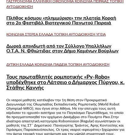
ΓΑΣΤΡΟΝΟΜΙΑ
ΕΛΛΗΝΙΚΗ ΟΙΚΟΝΟΜΙΑ
ΚΟΙΝΩΝΙΑ
ΠΕΙΡΑΙΑΣ
ΤΟΠΙΚΗ
ΑΥΤΟΔΙΟΙΚΗΣΗ
Πλήθος κόσμου «πλημμύρισε» την πλατεία Κοραή
στο 2ο Φεστιβάλ Βιοτεχνικού Παγωτού Πειραιά
ΚΟΙΝΩΝΙΑ
ΣΤΕΡΕΑ ΕΛΛΑΔΑ
ΤΟΠΙΚΗ ΑΥΤΟΔΙΟΙΚΗΣΗ
ΥΓΕΙΑ
Δωρεά απινιδωτή από τον Σύλλογο Υπαλλήλων
Ο.Τ.Α. Ν. Φθιώτιδας στον Δήμο Καμένων Βούρλων
ΔΥΤΙΚΗ ΕΛΛΑΔΑ
ΚΟΙΝΩΝΙΑ
ΠΑΙΔΕΙΑ
ΤΟΠΙΚΗ ΑΥΤΟΔΙΟΙΚΗΣΗ
Τους πρωταθλητές ρομποτικής «Py-Robo»
υποδέχθηκε στο Λάτσειο ο Δήμαρχος Πύργου, κ.
Στάθης Καννής
Οι νεαροί μαθητές κατέλαβαν την 1η θέση στον Προκριματικό
Διαγωνισμό της Ολυμπιάδας Εκπαιδευτικής Ρομποτικής (World Robot
Olympiad-WRO), που έγινε στην Αθήνα. Με την επιτυχία τους αυτή
κέρδισαν το «χρυσό» εισιτήριο για το Παγκόσμιο Πρωτάθλημα, το οποίο
θα πραγματοποιηθεί τον ερχόμενο Δεκέμβριο στο Πουέρτο Ρίκο.Στην
ιδιαίτερα απαιτητική κατηγορία Robomission (Regular) αγωνίστηκαν οι
μαθητές της ΣΤ΄ Δημοτικού: Παναγιώτης Τριάντος, Άρης Κοντούλης και
Γεράσιμος Παρασκευόπουλος. Οι τρεις νεαροί «εφευρέτες» ξεχώρισαν για
την άρτια τεχνική τους κατάρτιση και την υψηλή στρατηγική τους,