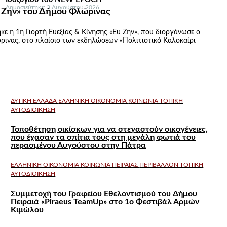
Δημοσιεύτηκε: 3 Αυγούστου 2026
υ Ζην» του Δήμου Φλώρινας
ε η 1η Γιορτή Ευεξίας & Κίνησης «Ευ Ζην», που διοργάνωσε ο
ρινας, στο πλαίσιο των εκδηλώσεων «Πολιτιστικό Καλοκαίρι
ΔΥΤΙΚΗ ΕΛΛΑΔΑ
ΕΛΛΗΝΙΚΗ ΟΙΚΟΝΟΜΙΑ
ΚΟΙΝΩΝΙΑ
ΤΟΠΙΚΗ
ΑΥΤΟΔΙΟΙΚΗΣΗ
Τοποθέτηση οικίσκων για να στεγαστούν οικογένειες,
που έχασαν τα σπίτια τους στη μεγάλη φωτιά του
περασμένου Αυγούστου στην Πάτρα
ΕΛΛΗΝΙΚΗ ΟΙΚΟΝΟΜΙΑ
ΚΟΙΝΩΝΙΑ
ΠΕΙΡΑΙΑΣ
ΠΕΡΙΒΑΛΛΟΝ
ΤΟΠΙΚΗ
ΑΥΤΟΔΙΟΙΚΗΣΗ
Συμμετοχή του Γραφείου Εθελοντισμού του Δήμου
Πειραιά «Piraeus TeamUp» στο 1ο Φεστιβάλ Αρμών
Κιμώλου