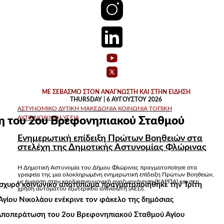
ΜΕ ΣΕΒΑΣΜΟ ΣΤΟΝ ΑΝΑΓΝΩΣΤΗ ΚΑΙ ΣΤΗΝ ΕΙΔΗΣΗ
THURSDAY | 6 ΑΥΓΟΥΣΤΟΥ 2026
ΑΣΤΥΝΟΜΙΚΟ
ΔΥΤΙΚΗ ΜΑΚΕΔΟΝΙΑ
ΚΟΙΝΩΝΙΑ
ΤΟΠΙΚΗ
ΑΥΤΟΔΙΟΙΚΗΣΗ
ΥΓΕΙΑ
η του 2ου Βρεφονηπιακού Σταθμού
Ενημερωτική επίδειξη Πρώτων Βοηθειών στα
στελέχη της Δημοτικής Αστυνομίας Φλώρινας
Η Δημοτική Αστυνομία του Δήμου Φλώρινας πραγματοποίησε στα
γραφεία της μια ολοκληρωμένη ενημερωτική επίδειξη Πρώτων Βοηθειών,
με έμφαση στην καρδιοπνευμονική αναζωογόνηση (ΚΑΡΠΑ) και στη
ισχυρό κοινωνικό αποτύπωμα πραγματοποιήθηκε την Τρίτη
χρήση αυτόματου εξωτερικού απινιδωτή (AED).
Αγίου Νικολάου ενέκρινε τον φάκελο της δημόσιας
 Αποπεράτωση του 2ου Βρεφονηπιακού Σταθμού Αγίου