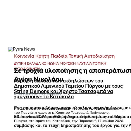
Κοινωνία
Κρήτη
Παιδεία
Τοπική Αυτοδιοίκηση
ΔΥΤΙΚΗ ΕΛΛΑΔΑ
ΚΟΙΝΩΝΙΑ
ΜΟΥΣΙΚΗ
ΝΑΥΤΙΛΙΑ
ΤΟΠΙΚΗ
ΑΥΤΟΔΙΟΙΚΗΣΗ
Σε τροχιά υλοποίησης η αποπεράτωσ
Αγίου Νικολάου
Άνοιξε η αυλαία των εκδηλώσεων του
Δημοτικού Λιμενικού Ταμείου Πύργου με τους
String Demons και Χρήστο Τσατσαμπά να
Δημοσιεύτηκε: 4 Ιουλίου 2026
«μαγεύουν» το Κατάκολο
Ένα σημαντικό βήμα για την ολοκλήρωση ενός έργου με 
Με μια εξαιρετική μουσική βραδιά, τη συναυλία των String Demons και
του Πυργιώτη πιανίστα κ. Χρήστου Τσατσαμπά, ξεκίνησαν οι
30 Ιουνίου 2026, καθώς η Δημοτική Επιτροπή του Δήμου 
καλοκαιρινές πολιτιστικές εκδηλώσεις του Δημοτικού Λιμενικού Ταμείου
Πύργου, στο λιμάνι του Κατακόλου, την Παρασκευή 17 Ιουλίου 2026.
σύμβασης και τα τεύχη δημοπράτησης του έργου για την