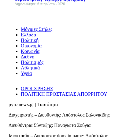
Δημοσιεύτηκε: 6 Αυγούστου 2026
Μόνιμες Στήλες
Ελλάδα
Πολιτική
Οικονομία
Κοινωνία
Διεθνή
Πολιτισμός
Αθλητικά
Υγεία
ΟΡΟΙ ΧΡΗΣΗΣ
ΠΟΛΙΤΙΚΗ ΠΡΟΣΤΑΣΙΑΣ ΑΠΟΡΡΗΤΟΥ
pyrranews.gr | Ταυτότητα
Διαχειριστής – Διευθυντής: Απόστολος Σαλονικίδης
Διευθύντρια Σύνταξης: Παναγιώτα Σούγια
Ιδιοκτησία – Δικαιούχος domain name: Απόστολος