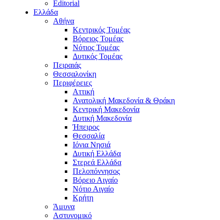
Editorial
Ελλάδα
Αθήνα
Κεντρικός Τομέας
Βόρειος Τομέας
Νότιος Τομέας
Δυτικός Τομέας
Πειραιάς
Θεσσαλονίκη
Περιφέρειες
Αττική
Ανατολική Μακεδονία & Θράκη
Κεντρική Μακεδονία
Δυτική Μακεδονία
Ήπειρος
Θεσσαλία
Ιόνια Νησιά
Δυτική Ελλάδα
Στερεά Ελλάδα
Πελοπόννησος
Βόρειο Αιγαίο
Νότιο Αιγαίο
Κρήτη
Άμυνα
Αστυνομικό