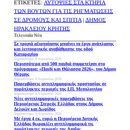
ΕΤΙΚΕΤΕΣ:
ΑΥΤΟΨΙΕΣ ΣΤΑ ΚΤΗΡΙΑ
ΤΩΝ ΒΟΥΤΩΝ ΓΙΑ ΤΙΣ ΡΗΓΜΑΤΩΣΕΙΣ
ΣΕ ΔΡΟΜΟΥΣ ΚΑΙ ΣΠΙΤΙΑ
|
ΔΗΜΟΣ
ΗΡΑΚΛΕΙΟΥ ΚΡΗΤΗΣ
Τελευταία Νέα
Σε τροχιά αξιοποίησης μπαίνει το έργο ανάπλασης
και λειτουργικής αναβάθμισης της οδού
Καταραχίου
Δημοσιεύτηκε: 6 Αυγούστου 2026
Περισσότερα από 500 παιδιά συμμετείχαν στο
πρόγραμμα: «Παιδί και Θάλασσα 2026», του Δήμου
Θέρμης
Δημοσιεύτηκε: 6 Αυγούστου 2026
Παρεμβάσεις αντιπλημμυρικής προστασίας σε
πυρόπληκτες περιοχές της Ι.Π. Μεσολογγίου
Δημοσιεύτηκε: 6 Αυγούστου 2026
Νέες αντιπλημμυρικές παρεμβάσεις της
Περιφέρειας Στερεάς Ελλάδας στους Δήμους
Δελφών και Δωρίδος
Δημοσιεύτηκε: 6 Αυγούστου 2026
Με έργα 4 εκ. ευρώ η Περιφέρεια Δυτικής
Ελλάδας θωρακίζει αντιπλημμυρικά τις
πυρόπληκτες περιοχές της Αχαΐας