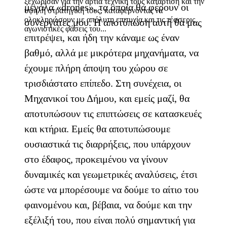
ξεχώρισαν για την άρτια τεχνική τους κατάρτιση και την
μεγάλα «drones», τα οποία θα φέρουν οι
υψηλή στρατηγική τους, καταφέρνοντας να
ολοκληρώσουν με απόλυτη επιτυχία και τις τέσσερις
συνεργάτες μου. Η αποτύπωση αυτή θα μας
αγωνιστικές φάσεις του...
επιτρέψει, και ήδη την κάναμε ως έναν
βαθμό, αλλά με μικρότερα μηχανήματα, να
έχουμε πλήρη άποψη του χώρου σε
τρισδιάστατο επίπεδο. Στη συνέχεια, οι
Μηχανικοί του Δήμου, και εμείς μαζί, θα
αποτυπώσουν τις επιπτώσεις σε κατασκευές
και κτήρια. Εμείς θα αποτυπώσουμε
ουσιαστικά τις διαρρήξεις, που υπάρχουν
στο έδαφος, προκειμένου να γίνουν
δυναμικές και γεωμετρικές αναλύσεις, έτσι
ώστε να μπορέσουμε να δούμε το αίτιο του
φαινομένου και, βέβαια, να δούμε και την
εξέλιξή του, που είναι πολύ σημαντική για