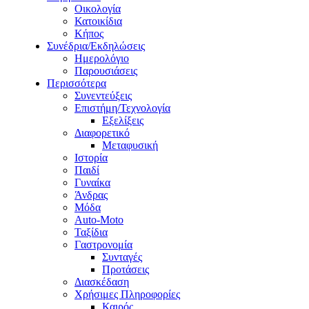
Οικολογία
Κατοικίδια
Κήπος
Συνέδρια/Εκδηλώσεις
Ημερολόγιο
Παρουσιάσεις
Περισσότερα
Συνεντεύξεις
Επιστήμη/Τεχνολογία
Εξελίξεις
Διαφορετικό
Μεταφυσική
Ιστορία
Παιδί
Γυναίκα
Άνδρας
Μόδα
Auto-Moto
Ταξίδια
Γαστρονομία
Συνταγές
Προτάσεις
Διασκέδαση
Χρήσιμες Πληροφορίες
Καιρός