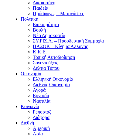
Δικαιοσύνη
Παιδεία
Πρόσφυγες – Μετανάστες
Πολιτική
Επικαιρότητα
Βουλή
Νέα Δημοκρατία
ΣΥ.ΡΙΖ.Α. – Προοδευτική Συμμαχία
ΠΑΣΟΚ – Κίνημα Αλλαγής
Κ.Κ.Ε.
Τοπική Αυτοδιοίκηση
Συνεντεύξεις
Δελτία Τύπου
Οικονομία
Ελληνική Οικονομία
Διεθνής Οικονομία
Αγορά
Εργασία
Ναυτιλία
Κοινωνία
Ρεπορτάζ
Διάφορα
Διεθνή
Αμερική
Ασία