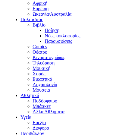
Αφρική
Ευρώπη
Ωκεανία/Αυστραλία
Πολιτισμός
Βιβλίο
Ποίηση
Νέες κυκλοφορίες
Παρουσιάσεις
Comics
Θέατρο
Κινηματογράφος
Τηλεόραση
Μουσική
Χορός
Εικαστικά
Αρχαιολογία
Μουσεία
Αθλητικά
Ποδόσφαιρο
Μπάσκετ
Άλλα Αθλήματα
Υγεία
Ευεξία
Διάφορα
Περιβάλλον