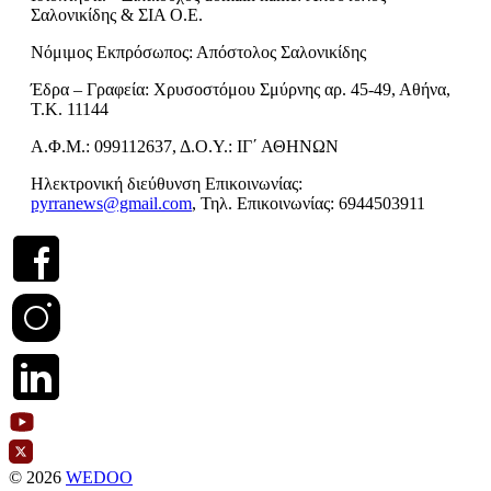
Σαλονικίδης & ΣΙΑ Ο.Ε.
Νόμιμος Εκπρόσωπος: Απόστολος Σαλονικίδης
Έδρα – Γραφεία: Χρυσοστόμου Σμύρνης αρ. 45-49, Αθήνα,
Τ.Κ. 11144
Α.Φ.Μ.: 099112637, Δ.Ο.Υ.: ΙΓ΄ ΑΘΗΝΩΝ
Ηλεκτρονική διεύθυνση Επικοινωνίας:
pyrranews@gmail.com
, Τηλ. Επικοινωνίας: 6944503911
© 2026
WEDOO