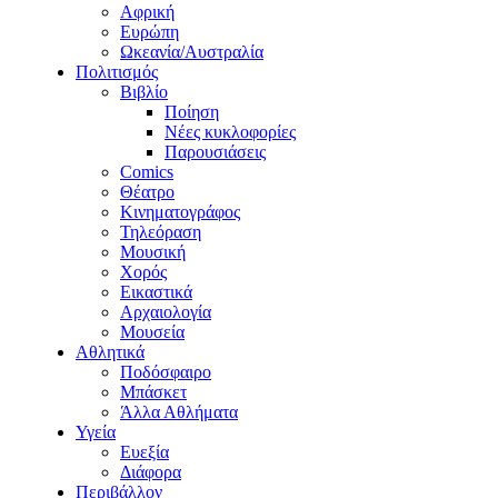
Αφρική
Ευρώπη
Ωκεανία/Αυστραλία
Πολιτισμός
Βιβλίο
Ποίηση
Νέες κυκλοφορίες
Παρουσιάσεις
Comics
Θέατρο
Κινηματογράφος
Τηλεόραση
Μουσική
Χορός
Εικαστικά
Αρχαιολογία
Μουσεία
Αθλητικά
Ποδόσφαιρο
Μπάσκετ
Άλλα Αθλήματα
Υγεία
Ευεξία
Διάφορα
Περιβάλλον