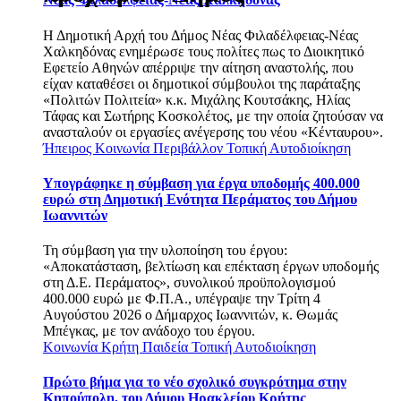
Η Δημοτική Αρχή του Δήμος Νέας Φιλαδέλφειας-Νέας
Χαλκηδόνας ενημέρωσε τους πολίτες πως το Διοικητικό
Εφετείο Αθηνών απέρριψε την αίτηση αναστολής, που
είχαν καταθέσει οι δημοτικοί σύμβουλοι της παράταξης
«Πολιτών Πολιτεία» κ.κ. Μιχάλης Κουτσάκης, Ηλίας
Τάφας και Σωτήρης Κοσκολέτος, με την οποία ζητούσαν να
ανασταλούν οι εργασίες ανέγερσης του νέου «Κένταυρου».
Ήπειρος
Κοινωνία
Περιβάλλον
Τοπική Αυτοδιοίκηση
Υπογράφηκε η σύμβαση για έργα υποδομής 400.000
ευρώ στη Δημοτική Ενότητα Περάματος του Δήμου
Ιωαννιτών
Τη σύμβαση για την υλοποίηση του έργου:
«Αποκατάσταση, βελτίωση και επέκταση έργων υποδομής
στη Δ.Ε. Περάματος», συνολικού προϋπολογισμού
400.000 ευρώ με Φ.Π.Α., υπέγραψε την Τρίτη 4
Αυγούστου 2026 ο Δήμαρχος Ιωαννιτών, κ. Θωμάς
Μπέγκας, με τον ανάδοχο του έργου.
Κοινωνία
Κρήτη
Παιδεία
Τοπική Αυτοδιοίκηση
Πρώτο βήμα για το νέο σχολικό συγκρότημα στην
Κηπούπολη, του Δήμου Ηρακλείου Κρήτης