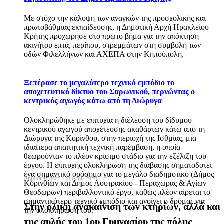
Με στόχο την κάλυψη των αναγκών της προσχολικής και
πρωτοβάθμιας εκπαίδευσης, η Δημοτική Αρχή Ηρακλείου
Κρήτης προχώρησε στο πρώτο βήμα για την απόκτηση
ακινήτου επτά, περίπου, στρεμμάτων στη συμβολή των
οδών Φιλελλήνων και ΑΧΕΠΑ στην Κηπούπολη.
Ξεπέρασε το μεγαλύτερο τεχνικό εμπόδιο το
αποχετευτικό δίκτυο του Σαρωνικού, περνώντας ο
κεντρικός αγωγός κάτω από τη Διώρυγα
Ολοκληρώθηκε με επιτυχία η διέλευση του δίδυμου
κεντρικού αγωγού αποχέτευσης ακαθάρτων κάτω από τη
Διώρυγα της Κορίνθου, στην περιοχή της Ισθμίας, μια
ιδιαίτερα απαιτητική τεχνική παρέμβαση, η οποία
θεωρούνταν το πλέον κρίσιμο στάδιο για την εξέλιξη του
έργου. Η επιτυχής ολοκλήρωση της διάβασης σηματοδοτεί
ένα σημαντικό ορόσημο για το μεγάλο διαδημοτικό (Δήμος
Δημοσιεύτηκε: 3 Ιουλίου 2026
Κορινθίων και Δήμος Λουτρακίου - Περαχώρας & Αγίων
Θεοδώρων) περιβαλλοντικό έργο, καθώς πλέον αίρεται το
σημαντικότερο τεχνικό εμπόδιο και ανοίγει ο δρόμος για
Στην ολική ανακαίνιση των κτηρίων, αλλά και
την ολοκλήρωσή του.
της αυλής του 1ου Γυμνασίου της πόλης