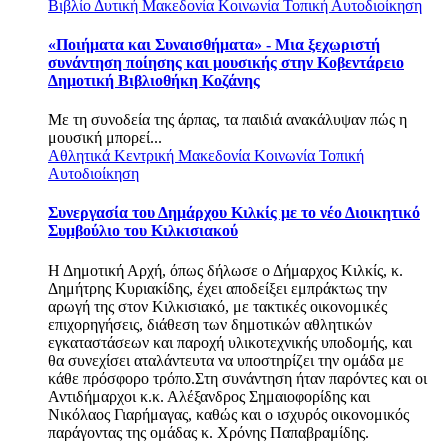
Βιβλίο
Δυτική Μακεδονία
Κοινωνία
Τοπική Αυτοδιοίκηση
«Ποιήματα και Συναισθήματα» - Μια ξεχωριστή
συνάντηση ποίησης και μουσικής στην Κοβεντάρειο
Δημοτική Βιβλιοθήκη Κοζάνης
Με τη συνοδεία της άρπας, τα παιδιά ανακάλυψαν πώς η
μουσική μπορεί...
Αθλητικά
Κεντρική Μακεδονία
Κοινωνία
Τοπική
Αυτοδιοίκηση
Συνεργασία του Δημάρχου Κιλκίς με το νέο Διοικητικό
Συμβούλιο του Κιλκισιακού
Η Δημοτική Αρχή, όπως δήλωσε ο Δήμαρχος Κιλκίς, κ.
Δημήτρης Κυριακίδης, έχει αποδείξει εμπράκτως την
αρωγή της στον Κιλκισιακό, με τακτικές οικονομικές
επιχορηγήσεις, διάθεση των δημοτικών αθλητικών
εγκαταστάσεων και παροχή υλικοτεχνικής υποδομής, και
θα συνεχίσει αταλάντευτα να υποστηρίζει την ομάδα με
κάθε πρόσφορο τρόπο.Στη συνάντηση ήταν παρόντες και οι
Αντιδήμαρχοι κ.κ. Αλέξανδρος Σημαιοφορίδης και
Νικόλαος Γιαρήμαγας, καθώς και ο ισχυρός οικονομικός
παράγοντας της ομάδας κ. Χρόνης Παπαβραμίδης.