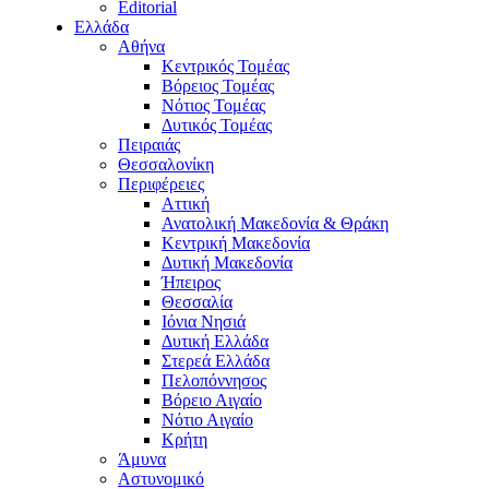
Editorial
Ελλάδα
Αθήνα
Κεντρικός Τομέας
Βόρειος Τομέας
Νότιος Τομέας
Δυτικός Τομέας
Πειραιάς
Θεσσαλονίκη
Περιφέρειες
Αττική
Ανατολική Μακεδονία & Θράκη
Κεντρική Μακεδονία
Δυτική Μακεδονία
Ήπειρος
Θεσσαλία
Ιόνια Νησιά
Δυτική Ελλάδα
Στερεά Ελλάδα
Πελοπόννησος
Βόρειο Αιγαίο
Νότιο Αιγαίο
Κρήτη
Άμυνα
Αστυνομικό