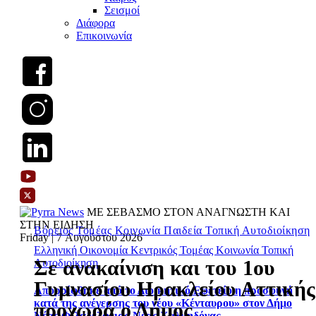
Σεισμοί
Διάφορα
Επικοινωνία
ΜΕ ΣΕΒΑΣΜΟ ΣΤΟΝ ΑΝΑΓΝΩΣΤΗ ΚΑΙ
ΣΤΗΝ ΕΙΔΗΣΗ
Βόρειος Τομέας
Κοινωνία
Παιδεία
Τοπική Αυτοδιοίκηση
Friday | 7 Αυγούστου 2026
Ελληνική Οικονομία
Κεντρικός Τομέας
Κοινωνία
Τοπική
Σε ανακαίνιση και του 1ου
Αυτοδιοίκηση
Γυμνασίου Ηρακλείου Αττικής
Απορρίφθηκε από το Διοικητικό Εφετείο η προσφυγή
κατά της ανέγερσης του νέου «Κένταυρου» στον Δήμο
προχωρά ο Δήμος
Νέας Φιλαδέλφειας-Νέας Χαλκηδόνας