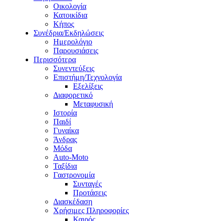
Οικολογία
Κατοικίδια
Κήπος
Συνέδρια/Εκδηλώσεις
Ημερολόγιο
Παρουσιάσεις
Περισσότερα
Συνεντεύξεις
Επιστήμη/Τεχνολογία
Εξελίξεις
Διαφορετικό
Μεταφυσική
Ιστορία
Παιδί
Γυναίκα
Άνδρας
Μόδα
Auto-Moto
Ταξίδια
Γαστρονομία
Συνταγές
Προτάσεις
Διασκέδαση
Χρήσιμες Πληροφορίες
Καιρός