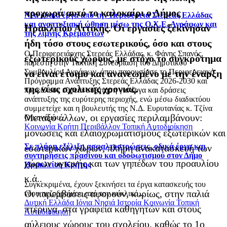
προχωρά αυτό το καλοκαίρι ο Δήμος
Νέα οδικά έργα από την Περιφέρεια Στερεάς Ελλάδας
και αναπτυξιακή ώθηση μέσω της Ο.Χ.Ε. Αγράφων και
Ηρακλείου Αττικής. Οι εργασίες ξεκίνησαν
της λίμνης Κρεμαστών
ήδη τόσο στους εσωτερικούς, όσο και στους
Ο Περιφερειάρχης Στερεάς Ελλάδας, κ. Φάνης Σπανός,
εξωτερικούς χώρους, με στόχο το συγκρότημα
παρέστη στην Τακτική Συνεδρίαση του Δημοτικού
Συμβουλίου Αγράφων, όπου παρουσίασε το Περιφερειακό
να είναι έτοιμο και ανανεωμένο με την έναρξη
Πρόγραμμα Ανάπτυξης Στερεάς Ελλάδας 2026-2030 και
της νέας σχολικής χρονιάς.
προκάλεσε ευρεία συζήτηση για έργα και δράσεις
ανάπτυξης της ευρύτερης περιοχής, ενώ μέσω διαδικτύου
συμμετείχε και η βουλευτής της Ν.Δ. Ευρυτανίας κ. Τζίνα
Μεταξύ άλλων, οι εργασίες περιλαμβάνουν:
Οικονόμου.
Κοινωνία
Κρήτη
Περιβάλλον
Τοπική Αυτοδιοίκηση
μονώσεις και ελαιοχρωματισμούς εξωτερικών και
Σε πλήρη εξέλιξη ασφαλτοστρώσεις, οδικά έργα και
εσωτερικών χώρων, πλήρη ανακατασκευή των
συντηρήσεις πρασίνου και οδοφωτισμού στον Δήμο
χώρων υγιεινής και των γηπέδων του προαυλίου
Ηρακλείου Κρήτης
κ.ά..
Συγκεκριμένα, έχουν ξεκινήσει τα έργα κατασκευής του
Οι παρεμβάσεις αφορούν, κυρίως, στην παλιά
νέου πεζοδρομίου από τον κυκλικό...
Δυτική Ελλάδα
Ιόνια Νησιά
Ιστορία
Κοινωνία
Τοπική
πτέρυγα, στα γραφεία καθηγητών και στους
Αυτοδιοίκηση
αύλειους χώρους του σχολείου, καθώς το 1ο