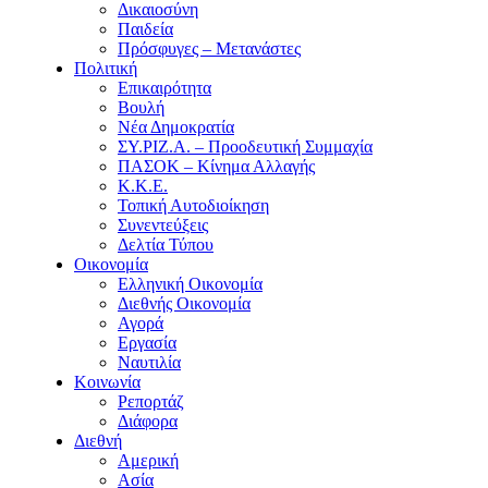
Δικαιοσύνη
Παιδεία
Πρόσφυγες – Μετανάστες
Πολιτική
Επικαιρότητα
Βουλή
Νέα Δημοκρατία
ΣΥ.ΡΙΖ.Α. – Προοδευτική Συμμαχία
ΠΑΣΟΚ – Κίνημα Αλλαγής
Κ.Κ.Ε.
Τοπική Αυτοδιοίκηση
Συνεντεύξεις
Δελτία Τύπου
Οικονομία
Ελληνική Οικονομία
Διεθνής Οικονομία
Αγορά
Εργασία
Ναυτιλία
Κοινωνία
Ρεπορτάζ
Διάφορα
Διεθνή
Αμερική
Ασία