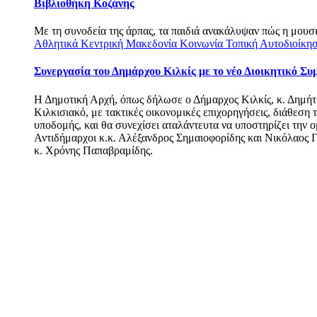
Βιβλιοθήκη Κοζάνης
Με τη συνοδεία της άρπας, τα παιδιά ανακάλυψαν πώς η μουσι
Αθλητικά
Κεντρική Μακεδονία
Κοινωνία
Τοπική Αυτοδιοίκη
Συνεργασία του Δημάρχου Κιλκίς με το νέο Διοικητικό Συ
Η Δημοτική Αρχή, όπως δήλωσε ο Δήμαρχος Κιλκίς, κ. Δημήτρ
Κιλκισιακό, με τακτικές οικονομικές επιχορηγήσεις, διάθεσ
υποδομής, και θα συνεχίσει αταλάντευτα να υποστηρίζει την 
Αντιδήμαρχοι κ.κ. Αλέξανδρος Σημαιοφορίδης και Νικόλαος Γ
κ. Χρόνης Παπαβραμίδης.