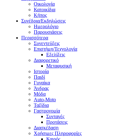
Οικολογία
Κατοικίδια
Κήπος
Συνέδρια/Εκδηλώσεις
Ημερολόγιο
Παρουσιάσεις
Περισσότερα
Συνεντεύξεις
Επιστήμη/Τεχνολογία
Εξελίξεις
Διαφορετικό
Μεταφυσική
Ιστορία
Παιδί
Γυναίκα
Άνδρας
Μόδα
Auto-Moto
Ταξίδια
Γαστρονομία
Συνταγές
Προτάσεις
Διασκέδαση
Χρήσιμες Πληροφορίες
Καιρός