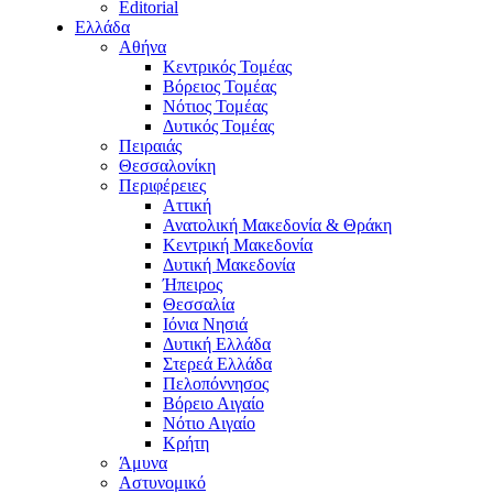
Editorial
Ελλάδα
Αθήνα
Κεντρικός Τομέας
Βόρειος Τομέας
Νότιος Τομέας
Δυτικός Τομέας
Πειραιάς
Θεσσαλονίκη
Περιφέρειες
Αττική
Ανατολική Μακεδονία & Θράκη
Κεντρική Μακεδονία
Δυτική Μακεδονία
Ήπειρος
Θεσσαλία
Ιόνια Νησιά
Δυτική Ελλάδα
Στερεά Ελλάδα
Πελοπόννησος
Βόρειο Αιγαίο
Νότιο Αιγαίο
Κρήτη
Άμυνα
Αστυνομικό