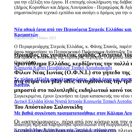
για την εξέλιξη του έργου. Η επιτυχής ολοκλήρωση της διάβ
(Δήμος Κορινθίων και Δήμος Λουτρακίου - Περαχώρας & Αγίω
σημαντικότερο τεχνικό εμπόδιο και ανοίγει ο δρόμος για την
Νέα οδικά έργα από την Περιφέρεια Στερεάς Ελλάδας κα
Κρεμαστών
Δημοσιεύτηκε: 3 Μαΐου 2023
Ο Περιφερειάρχης Στερεάς Ελλάδας, κ. Φάνης Σπανός, παρέσ
όπου παρουσίασε το Περιφερειακό Πρόγραμμα Ανάπτυξης Στε
Θρίαμβος της γυναικείας ομάδας Χάντμπολ του
και δράσεις ανάπτυξης της ευρύτερης περιοχής, ενώ μέσω διαδ
Οικονόμου.
πρωτάθλημα Ελλάδας, κερδίζοντας την πολλά 
Κοινωνία
Κρήτη
Περιβάλλον
Τοπική Αυτοδιοίκηση
Φίλων Νέας Ιωνίας (Ο.Φ.Ν.Ι.) στο γήπεδο της 
Σε πλήρη εξέλιξη ασφαλτοστρώσεις, οδικά έργα και συντ
στη σειρά των play offs, πετυχαίνοντας την τρ
Κρήτης
μπροστά στο πολυπληθές εκδηλωτικό κοινό του
Συγκεκριμένα, έχουν ξεκινήσει τα έργα κατασκευής του νέου 
Δυτική Ελλάδα
Ιόνια Νησιά
Ιστορία
Κοινωνία
Τοπική Αυτοδι
Του Απόστολου Σαλονικίδη
Με βαθιά συγκίνηση πραγματοποιήθηκε στον Κάλαμο Λευ
Οι «ασπρόμαυρες», πέρα από τον κόσμο και την α
Ιδιαίτερη τιμή και λαμπρότητα προσέδωσαν στη διοργάνωση με
μεγαλύτερο διάστημα του αγώνα, είχαν στο πλευρ
Κεντρική Μακεδονία
Κοινωνία
Τοπική Αυτοδιοίκηση