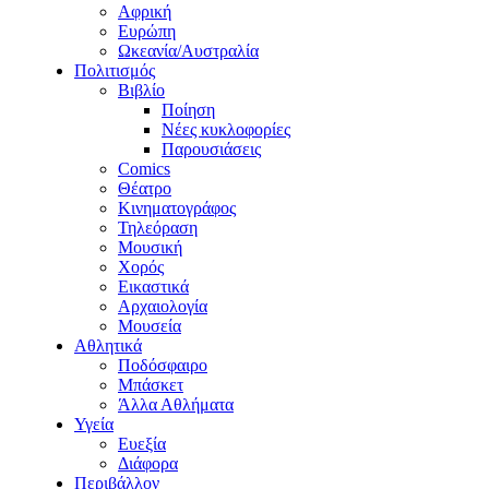
Αφρική
Ευρώπη
Ωκεανία/Αυστραλία
Πολιτισμός
Βιβλίο
Ποίηση
Νέες κυκλοφορίες
Παρουσιάσεις
Comics
Θέατρο
Κινηματογράφος
Τηλεόραση
Μουσική
Χορός
Εικαστικά
Αρχαιολογία
Μουσεία
Αθλητικά
Ποδόσφαιρο
Μπάσκετ
Άλλα Αθλήματα
Υγεία
Ευεξία
Διάφορα
Περιβάλλον