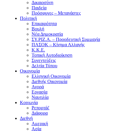
Δικαιοσύνη
Παιδεία
Πρόσφυγες – Μετανάστες
Πολιτική
Επικαιρότητα
Βουλή
Νέα Δημοκρατία
ΣΥ.ΡΙΖ.Α. – Προοδευτική Συμμαχία
ΠΑΣΟΚ – Κίνημα Αλλαγής
Κ.Κ.Ε.
Τοπική Αυτοδιοίκηση
Συνεντεύξεις
Δελτία Τύπου
Οικονομία
Ελληνική Οικονομία
Διεθνής Οικονομία
Αγορά
Εργασία
Ναυτιλία
Κοινωνία
Ρεπορτάζ
Διάφορα
Διεθνή
Αμερική
Ασία