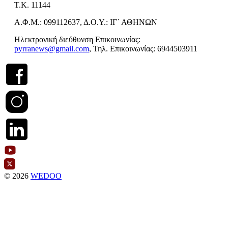
Τ.Κ. 11144
Α.Φ.Μ.: 099112637, Δ.Ο.Υ.: ΙΓ΄ ΑΘΗΝΩΝ
Ηλεκτρονική διεύθυνση Επικοινωνίας:
pyrranews@gmail.com
, Τηλ. Επικοινωνίας: 6944503911
© 2026
WEDOO