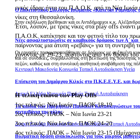
εντός έδρας ήττα του Π.Α.Ο.Κ. από τη Νέα Ιωνία 
Ο Πολιτιστικός Σύλλογος Ισώματος «Καπετάν Ράμναλης τ
νίκες στη Θεσσαλονίκη.
Στην εκδήλωση βρέθηκαν και οι Αντιδήμαρχοι κ.κ. Αλέξανδρο
Έτσι, λοιπόν, με τρεις νίκες στα play offs έναντι
Π.Α.Ο.Κ. κατέκτησε και τον φετινό τίτλο του πρ
Νέες ασφαλτοστρώσεις σε κομβικούς δρόμους των Α΄ και
παίρνοντας μια άτυπη «ρεβάνς» για τη συντριβή 
Οι εργασίες πραγματοποιήθηκαν σε δρόμους με αυξημένη κυκλο
χάνοντας με 29-23, πέφτοντας από τον θρόνο το
και σε συνοικίες, συμβάλλοντας στη βελτίωση της ποιότητας
πεζών, καθώς και στη συνολική αισθητική αναβάθμιση της πόλ
Κεντρική Μακεδονία
Κοινωνία
Τοπική Αυτοδιοίκηση
Υγεία
Επίσκεψη του Δημάρχου Κιλκίς στο Π.Κ.Ε.Ε.Υ.Ε. και δω
Δυτική Ελλάδα
Κοινωνία
Παιδεία
Τοπική Αυτοδιοίκηση
Η τελική εικόνα των Play Offs
1ος τελικός: Νέα Ιωνία – ΠΑΟΚ 18-19
Τα παιδιά των Ημερήσιων Παιδικών Κατασκηνώσεων του Δ
σιντριβάνια της πόλης
2ος τελικός: ΠΑΟΚ – Νέα Ιωνία 23-21
3ος τελικός: Νέα Ιωνία – ΠΑΟΚ 24-20
Δυτική Ελλάδα
Κοινωνία
Παιδεία
Περιβάλλον
Τοπική Αυτοδι
4ος τελικός: ΠΑΟΚ – Νέα Ιωνία 23-15 (Ημίχρονο
Βιωματική δράση ανακύκλωσης για τους μικρούς μαθητές