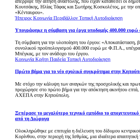
απέρριψε την αίτηση αναστολής, που είχαν καταθέσει οι δημο
Κουτσάκης, Ηλίας Τάφας και Σωτήρης Κοσκολέτος, με την οπο
«Κένταυρου».
Ήπειρος
Κοινωνία
Περιβάλλον
Τοπική Αυτοδιοίκηση
Υπογράφηκε η σύμβαση για έργα υποδομής 400.000 ευρώ
Τη σύμβαση για την υλοποίηση του έργου: «Αποκατάσταση, β
συνολικού προϋπολογισμού 400.000 ευρώ με Φ.Π.Α., υπέγρα
Μπέγκας, με τον ανάδοχο του έργου.
Κοινωνία
Κρήτη
Παιδεία
Τοπική Αυτοδιοίκηση
Πρώτο βήμα για το νέο σχολικό συγκρότημα στην Κηπούπ
Με στόχο την κάλυψη των αναγκών της προσχολικής και πρω
προχώρησε στο πρώτο βήμα για την απόκτηση ακινήτου επτά
ΑΧΕΠΑ στην Κηπούπολη.
Ξεπέρασε το μεγαλύτερο τεχνικό εμπόδιο το αποχετευτικό
από τη Διώρυγα
Ολοκληρώθηκε με επιτυχία η διέλευση του δίδυμου κεντρικο
Κορίνθου, στην περιοχή της Ισθμίας, μια ιδιαίτερα απαιτητικ