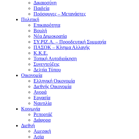
Δικαιοσύνη
Παιδεία
Πρόσφυγες – Μετανάστες
Πολιτική
Επικαιρότητα
Βουλή
Νέα Δημοκρατία
ΣΥ.ΡΙΖ.Α. – Προοδευτική Συμμαχία
ΠΑΣΟΚ – Κίνημα Αλλαγής
Κ.Κ.Ε.
Τοπική Αυτοδιοίκηση
Συνεντεύξεις
Δελτία Τύπου
Οικονομία
Ελληνική Οικονομία
Διεθνής Οικονομία
Αγορά
Εργασία
Ναυτιλία
Κοινωνία
Ρεπορτάζ
Διάφορα
Διεθνή
Αμερική
Ασία