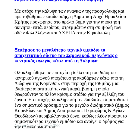
Με στόχο την κάλυψη των αναγκών της προσχολικής και
πρωτοβάθμιας εκπαίδευσης, η Δημοτική Αρχή Ηρακλείου
Κρήτης προχώρησε στο πρώτο βήμα για την απόκτηση
ακινήτου επτά, περίπου, στρεμμάτων στη συμβολή των
οδών Φιλελλήνων και ΑΧΕΠΑ στην Κηπούπολη.
Ξεπέρασε το μεγαλύτερο τεχνικό εμπόδιο το
αποχετευτικό δίκτυο του Σαρωνικού, περνώντας ο
κεντρικός αγωγός κάτω από τη Διώρυγα
Ολοκληρώθηκε με επιτυχία η διέλευση του δίδυμου
κεντρικού αγωγού αποχέτευσης ακαθάρτων κάτω από τη
Διώρυγα της Κορίνθου, στην περιοχή της Ισθμίας, μια
ιδιαίτερα απαιτητική τεχνική παρέμβαση, η οποία
θεωρούνταν το πλέον κρίσιμο στάδιο για την εξέλιξη του
έργου. Η επιτυχής ολοκλήρωση της διάβασης σηματοδοτεί
ένα σημαντικό ορόσημο για το μεγάλο διαδημοτικό (Δήμος
Κορινθίων και Δήμος Λουτρακίου - Περαχώρας & Αγίων
Θεοδώρων) περιβαλλοντικό έργο, καθώς πλέον αίρεται το
σημαντικότερο τεχνικό εμπόδιο και ανοίγει ο δρόμος για
Δημοσιεύτηκε: 22 Ιουνίου 2026
την ολοκλήρωσή του.