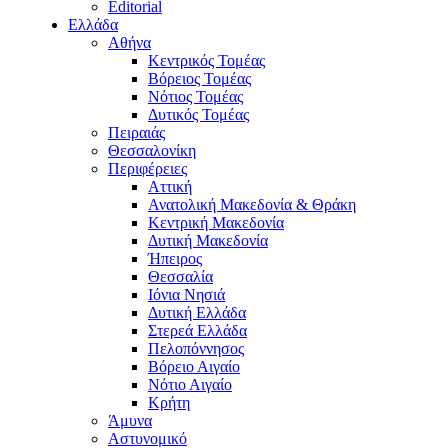
Editorial
Ελλάδα
Αθήνα
Κεντρικός Τομέας
Βόρειος Τομέας
Νότιος Τομέας
Δυτικός Τομέας
Πειραιάς
Θεσσαλονίκη
Περιφέρειες
Αττική
Ανατολική Μακεδονία & Θράκη
Κεντρική Μακεδονία
Δυτική Μακεδονία
Ήπειρος
Θεσσαλία
Ιόνια Νησιά
Δυτική Ελλάδα
Στερεά Ελλάδα
Πελοπόννησος
Βόρειο Αιγαίο
Νότιο Αιγαίο
Κρήτη
Άμυνα
Αστυνομικό