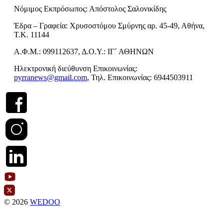
Νόμιμος Εκπρόσωπος: Απόστολος Σαλονικίδης
Έδρα – Γραφεία: Χρυσοστόμου Σμύρνης αρ. 45-49, Αθήνα,
Τ.Κ. 11144
Α.Φ.Μ.: 099112637, Δ.Ο.Υ.: ΙΓ΄ ΑΘΗΝΩΝ
Ηλεκτρονική διεύθυνση Επικοινωνίας:
pyrranews@gmail.com
, Τηλ. Επικοινωνίας: 6944503911
© 2026
WEDOO