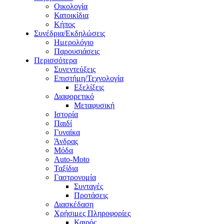
Οικολογία
Κατοικίδια
Κήπος
Συνέδρια/Εκδηλώσεις
Ημερολόγιο
Παρουσιάσεις
Περισσότερα
Συνεντεύξεις
Επιστήμη/Τεχνολογία
Εξελίξεις
Διαφορετικό
Μεταφυσική
Ιστορία
Παιδί
Γυναίκα
Άνδρας
Μόδα
Auto-Moto
Ταξίδια
Γαστρονομία
Συνταγές
Προτάσεις
Διασκέδαση
Χρήσιμες Πληροφορίες
Καιρός