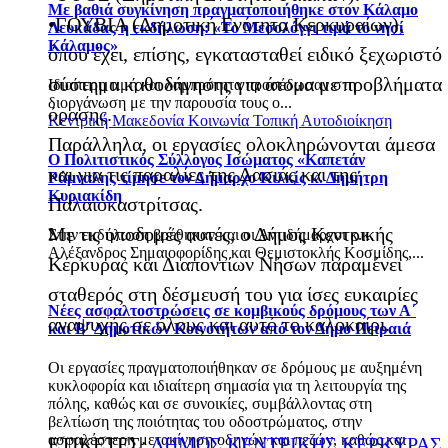
Με βαθιά συγκίνηση πραγματοποιήθηκε στον Κάλαμο
•ΓΟΥΒΙΑ (Δημοτική Ενότητα Κερκυραίων),
Λευκάδας η εκδήλωση: «Το Μεσολόγγι τιμά το νησί
Κάλαμος»
όπου έχει, επίσης, εγκατασταθεί ειδικό ξεχωριστό
σύστημα καθοδήγησης για άτομα με προβλήματα
Ιδιαίτερη τιμή και λαμπρότητα προσέδωσαν στη
διοργάνωση με την παρουσία τους ο...
όρασης.
Κεντρική Μακεδονία
Κοινωνία
Τοπική Αυτοδιοίκηση
Παράλληλα, οι εργασίες ολοκληρώνονται άμεσα
Ο Πολιτιστικός Σύλλογος Ισώματος «Καπετάν
και για τις παραλίες της Δασιάς και της
Ράμναλης τίμησε τον Δήμαρχο Κιλκίς κ. Δημήτρη
Κυριακίδη
Παλαιοκαστρίτσας.
Με τις υποδομές αυτές, ο Δήμος Κεντρικής
Στην εκδήλωση βρέθηκαν και οι Αντιδήμαρχοι κ.κ.
Αλέξανδρος Σημαιοφορίδης και Θεμιστοκλής Κοσμίδης,...
Κέρκυρας και Διαποντίων Νήσων παραμένει
σταθερός στη δέσμευσή του για ίσες ευκαιρίες
Νέες ασφαλτοστρώσεις σε κομβικούς δρόμους των Α΄
αναψυχής σε όλους και αυτό το καλοκαίρι.
και Β΄ Δημοτικών Κοινοτήτων από τον Δήμο Πειραιά
Οι εργασίες πραγματοποιήθηκαν σε δρόμους με αυξημένη
κυκλοφορία και ιδιαίτερη σημασία για τη λειτουργία της
πόλης, καθώς και σε συνοικίες, συμβάλλοντας στη
βελτίωση της ποιότητας του οδοστρώματος, στην
ασφαλέστερη μετακίνηση οδηγών και πεζών, καθώς και
ΕΤΙΚΕΤΕΣ:
ΔΗΜΟΣ ΚΕΝΤΡΙΚΗΣ ΚΕΡΚΥΡΑΣ