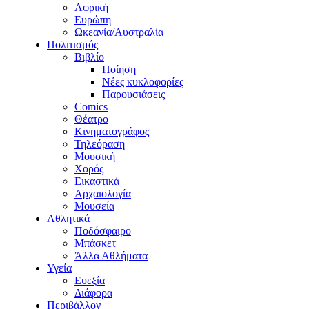
Αφρική
Ευρώπη
Ωκεανία/Αυστραλία
Πολιτισμός
Βιβλίο
Ποίηση
Νέες κυκλοφορίες
Παρουσιάσεις
Comics
Θέατρο
Κινηματογράφος
Τηλεόραση
Μουσική
Χορός
Εικαστικά
Αρχαιολογία
Μουσεία
Αθλητικά
Ποδόσφαιρο
Μπάσκετ
Άλλα Αθλήματα
Υγεία
Ευεξία
Διάφορα
Περιβάλλον