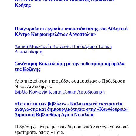
Κρήτης
Προχωρούν οι εργασίες αποκατάστασης στο Αθλητικό
Κέντρο Κουρκουμελάτων Αργοστολίου
Δυτική Μακεδονία
Κοινωνία
Ποδόσφαιρο
Τοπική
Αυτοδιοίκηση
Συνάντηση Κοκκαλιάρη με την ποδοσφαιρική ομάδα
της Κοζάνης
Από τη Διοίκηση της ομάδας συμμετείχαν: o Πρόεδρος κ.
Νίκος Δελιαλής, ο...
Βιβλίο
Κοινωνία
Κρήτη
Τοπική Αυτοδιοίκηση
«Τα σπίτια των βιβλίων» - Καλοκαιρινή εκστρατεία
ανάγνωσης και δημιουργικότητας στην «Κουνδούρειο»
Δημοτική Βιβλιοθήκη Αγίου Νικολάου
Η δράση ξεκίνησε με έναν δημιουργικό διάλογο γύρω από
ερωτήματα, όπως: «Ποια...