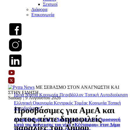
Σεισμοί
Διάφορα
Επικοινωνία
ΜΕ ΣΕΒΑΣΜΟ ΣΤΟΝ ΑΝΑΓΝΩΣΤΗ ΚΑΙ
ΣΤΗΝ ΕΙΔΗΣΗ
Ιόνια Νησιά
Κοινωνία
Περιβάλλον
Τοπική Αυτοδιοίκηση
Sunday | 9 Αυγούστου 2026
Ελληνική Οικονομία
Κεντρικός Τομέας
Κοινωνία
Τοπική
Προσβάσιμες για ΑμεΑ και
Αυτοδιοίκηση
φέτος πέντε δημοφιλείς
Απορρίφθηκε από το Διοικητικό Εφετείο η προσφυγή
κατά της ανέγερσης του νέου «Κένταυρου» στον Δήμο
παραλίες του Δήμου
Νέας Φιλαδέλφειας-Νέας Χαλκηδόνας