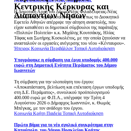
Κεντρικής Κέρκυρας και
Η Δημοτική Αρχή του Δήμος Νέας Φιλαδέλφειας-Νέας
Διαποντίων Νήσων
Χαλκηδόνας ενημέρωσε τους πολίτες πως το Διοικητικό
Εφετείο Αθηνών απέρριψε την αίτηση αναστολής, που
είχαν καταθέσει οι δημοτικοί σύμβουλοι της παράταξης
«Πολιτών Πολιτεία» κ.κ. Μιχάλης Κουτσάκης, Ηλίας
Τάφας και Σωτήρης Κοσκολέτος, με την οποία ζητούσαν να
ανασταλούν οι εργασίες ανέγερσης του νέου «Κένταυρου».
Ήπειρος
Κοινωνία
Περιβάλλον
Τοπική Αυτοδιοίκηση
Υπογράφηκε η σύμβαση για έργα υποδομής 400.000
ευρώ στη Δημοτική Ενότητα Περάματος του Δήμου
Ιωαννιτών
Τη σύμβαση για την υλοποίηση του έργου:
«Αποκατάσταση, βελτίωση και επέκταση έργων υποδομής
στη Δ.Ε. Περάματος», συνολικού προϋπολογισμού
400.000 ευρώ με Φ.Π.Α., υπέγραψε την Τρίτη 4
Αυγούστου 2026 ο Δήμαρχος Ιωαννιτών, κ. Θωμάς
Μπέγκας, με τον ανάδοχο του έργου.
Κοινωνία
Κρήτη
Παιδεία
Τοπική Αυτοδιοίκηση
Πρώτο βήμα για το νέο σχολικό συγκρότημα στην
Κηπούπολη, του Δήμου Ηρακλείου Κρήτης