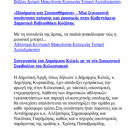
Βιβλίο
Δυτική Μακεδονία
Κοινωνία
Τοπική Αυτοδιοίκηση
«Ποιήματα και Συναισθήματα» - Μια ξεχωριστή
συνάντηση ποίησης και μουσικής στην Κοβεντάρειο
Δημοτική Βιβλιοθήκη Κοζάνης
Με τη συνοδεία της άρπας, τα παιδιά ανακάλυψαν πώς η
μουσική μπορεί...
Αθλητικά
Κεντρική Μακεδονία
Κοινωνία
Τοπική
Αυτοδιοίκηση
Συνεργασία του Δημάρχου Κιλκίς με το νέο Διοικητικό
Συμβούλιο του Κιλκισιακού
Η Δημοτική Αρχή, όπως δήλωσε ο Δήμαρχος Κιλκίς, κ.
Δημήτρης Κυριακίδης, έχει αποδείξει εμπράκτως την
αρωγή της στον Κιλκισιακό, με τακτικές οικονομικές
επιχορηγήσεις, διάθεση των δημοτικών αθλητικών
εγκαταστάσεων και παροχή υλικοτεχνικής υποδομής, και
θα συνεχίσει αταλάντευτα να υποστηρίζει την ομάδα με
κάθε πρόσφορο τρόπο.Στη συνάντηση ήταν παρόντες και οι
Αντιδήμαρχοι κ.κ. Αλέξανδρος Σημαιοφορίδης και
Νικόλαος Γιαρήμαγας, καθώς και ο ισχυρός οικονομικός
παράγοντας της ομάδας κ. Χρόνης Παπαβραμίδης.