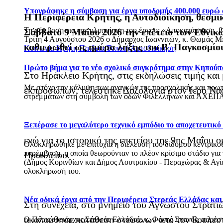
Υπογράφηκε η σύμβαση για έργα υποδομής 400.000 ευρώ
Η Περιφέρεια Κρήτης, η Αυτοδιοίκηση, θεσμι
Τη σύμβαση για την υλοποίηση του έργου: «Αποκατάσταση, 
Σάββατο 9 Μαΐου 2026 την επέτειο των Εθνικώ
Τρίτη 4 Αυγούστου 2026 ο Δήμαρχος Ιωαννιτών, κ. Θωμάς Μπ
καθιερωθεί ως ημέρα λήξης του Β΄ Παγκοσμίο
Κοινωνία
Κρήτη
Παιδεία
Τοπική Αυτοδιοίκηση
Πρώτο βήμα για το νέο σχολικό συγκρότημα στην Κηπούπ
Στο Ηράκλειο Κρήτης, στις εκδηλώσεις τιμής κα
Με στόχο την κάλυψη των αναγκών της προσχολικής και πρωτ
εκπροσώπων, τελέστηκε Δοξολογία στον Ιερό Ναό
στρεμμάτων στη συμβολή των οδών Φιλελλήνων και ΑΧΕΠΑ
Ξεπέρασε το μεγαλύτερο τεχνικό εμπόδιο το αποχετευτικ
ενώ για το ιστορικό της επετείου της 9ης Μαΐου 
Ολοκληρώθηκε με επιτυχία η διέλευση του δίδυμου κεντρικού 
παρέμβαση, η οποία θεωρούνταν το πλέον κρίσιμο στάδιο για
Ηρακλείου.
(Δήμος Κορινθίων και Δήμος Λουτρακίου - Περαχώρας & Αγίων
ολοκλήρωσή του.
Νέα οδικά έργα από την Περιφέρεια Στερεάς Ελλάδας κα
Στη συνέχεια, στο μνημείο του Άγνωστου Στρατι
ακολούθησε κατάθεση στεφάνων από τον βουλευτ
Ο Περιφερειάρχης Στερεάς Ελλάδας, κ. Φάνης Σπανός, παρέ