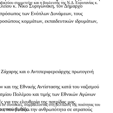
δικτύου συμμετείχε και η βουλευτής της Ν.Δ. Ευρυτανίας κ.
λείου κ. Νίκο Συριγωνάκη, τον Δήμαρχο
εκπρόσωπος των Ενόπλων Δυνάμεων, τους
ροσώπους κομμάτων, εκπαιδευτικών ιδρυμάτων,
ς
Ζάχαρης και ο Αντιπεριφερειάρχης πρωτογενή
ν και της Εθνικής Αντίστασης κατά του ναζισμού
κοσμίου Πολέμου και τιμής των Εθνικών Αγώνων
 για την ελευθερία της πατρίδας μας.
ι σε συνοικίες, συμβάλλοντας στη βελτίωση της ποιότητας του
τα, που βυθίζει την ανθρωπότητα σε ατραπούς
 αποτελεί μέρος...