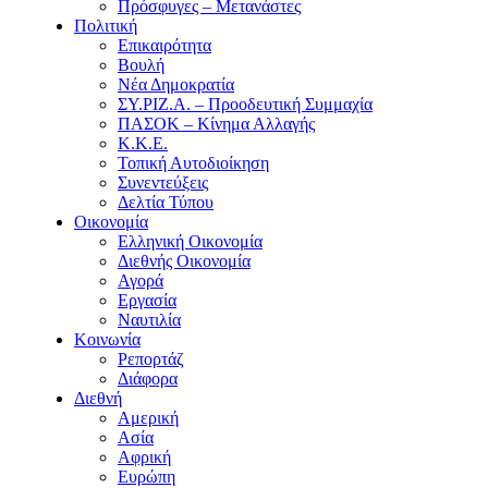
Πρόσφυγες – Μετανάστες
Πολιτική
Επικαιρότητα
Βουλή
Νέα Δημοκρατία
ΣΥ.ΡΙΖ.Α. – Προοδευτική Συμμαχία
ΠΑΣΟΚ – Κίνημα Αλλαγής
Κ.Κ.Ε.
Τοπική Αυτοδιοίκηση
Συνεντεύξεις
Δελτία Τύπου
Οικονομία
Ελληνική Οικονομία
Διεθνής Οικονομία
Αγορά
Εργασία
Ναυτιλία
Κοινωνία
Ρεπορτάζ
Διάφορα
Διεθνή
Αμερική
Ασία
Αφρική
Ευρώπη