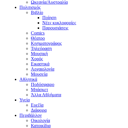
Ωκεανία/Αυστραλία
Πολιτισμός
Βιβλίο
Ποίηση
Νέες κυκλοφορίες
Παρουσιάσεις
Comics
Θέατρο
Κινηματογράφος
Τηλεόραση
Μουσική
Χορός
Εικαστικά
Αρχαιολογία
Μουσεία
Αθλητικά
Ποδόσφαιρο
Μπάσκετ
Άλλα Αθλήματα
Υγεία
Ευεξία
Διάφορα
Περιβάλλον
Οικολογία
Κατοικίδια