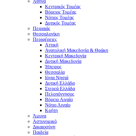
Αθήνα
Κεντρικός Τομέας
Βόρειος Τομέας
Νότιος Τομέας
Δυτικός Τομέας
Πειραιάς
Θεσσαλονίκη
Περιφέρειες
Αττική
Ανατολική Μακεδονία & Θράκη
Κεντρική Μακεδονία
Δυτική Μακεδονία
Ήπειρος
Θεσσαλία
Ιόνια Νησιά
Δυτική Ελλάδα
Στερεά Ελλάδα
Πελοπόννησος
Βόρειο Αιγαίο
Νότιο Αιγαίο
Κρήτη
Άμυνα
Αστυνομικό
Δικαιοσύνη
Παιδεία