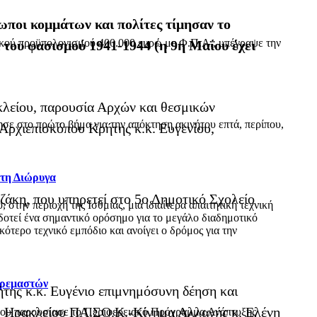
ποι κομμάτων και πολίτες τίμησαν το
ικού προϋπολογισμού 400.000 ευρώ με Φ.Π.Α., υπέγραψε την
 του φασισμού 1941-1944 (η 9η Μαΐου έχει
κλείου, παρουσία Αρχών και θεσμικών
ε στο πρώτο βήμα για την απόκτηση ακινήτου επτά, περίπου,
Αρχιεπισκόπου Κρήτης κ.κ. Ευγενίου,
 τη Διώρυγα
τζάκη, που υπηρετεί στο 5ο Δημοτικό Σχολείο
ην περιοχή της Ισθμίας, μια ιδιαίτερα απαιτητική τεχνική
δοτεί ένα σημαντικό ορόσημο για το μεγάλο διαδημοτικό
τερο τεχνικό εμπόδιο και ανοίγει ο δρόμος για την
Κρεμαστών
της κ.κ. Ευγένιο επιμνημόσυνη δέηση και
ή Ηρακλείου ΠΑ.ΣΟ.Κ.-Κίνημα Αλλαγής κ. Ελένη
όπου παρουσίασε το Περιφερειακό Πρόγραμμα Ανάπτυξης