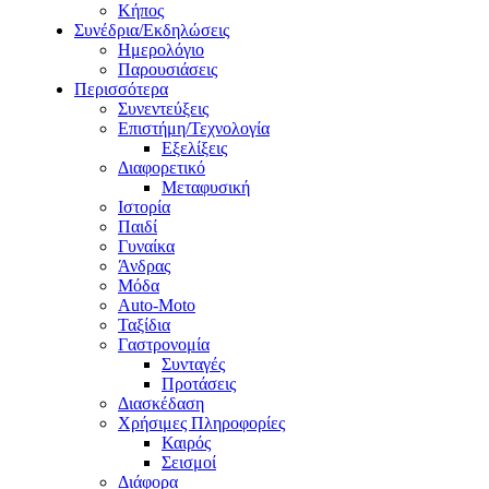
Κήπος
Συνέδρια/Εκδηλώσεις
Ημερολόγιο
Παρουσιάσεις
Περισσότερα
Συνεντεύξεις
Επιστήμη/Τεχνολογία
Εξελίξεις
Διαφορετικό
Μεταφυσική
Ιστορία
Παιδί
Γυναίκα
Άνδρας
Μόδα
Auto-Moto
Ταξίδια
Γαστρονομία
Συνταγές
Προτάσεις
Διασκέδαση
Χρήσιμες Πληροφορίες
Καιρός
Σεισμοί
Διάφορα