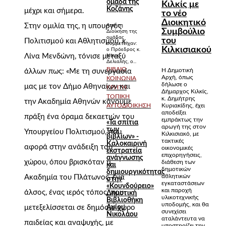
ομάδα της
Κιλκίς με
Κοζάνης
μέχρι και σήμερα.
το νέο
Διοικητικό
Στην ομιλία της, η υπουργός
Από τη
Συμβούλιο
Διοίκηση της
ομάδας
του
Πολιτισμού και Αθλητισμού, κ.
συμμετείχαν:
Κιλκισιακού
o Πρόεδρος κ.
Λίνα Μενδώνη, τόνισε μεταξύ
Νίκος
Δελιαλής, ο...
ΒΙΒΛΊΟ
Η Δημοτική
άλλων πως: «Με τη συνεργασία
Αρχή, όπως
ΚΟΙΝΩΝΊΑ
δήλωσε ο
μας με τον Δήμο Αθηναίων και
ΚΡΉΤΗ
Δήμαρχος Κιλκίς,
ΤΟΠΙΚΉ
κ. Δημήτρης
την Ακαδημία Αθηνών κάνουμε
ΑΥΤΟΔΙΟΊΚΗΣΗ
Κυριακίδης, έχει
αποδείξει
πράξη ένα όραμα δεκαετιών του
εμπράκτως την
«Τα σπίτια
αρωγή της στον
των
Υπουργείου Πολιτισμού, που
Κιλκισιακό, με
βιβλίων» -
τακτικές
Καλοκαιρινή
αφορά στην ανάδειξη του
οικονομικές
εκστρατεία
επιχορηγήσεις,
ανάγνωσης
χώρου, όπου βρισκόταν η
διάθεση των
και
δημοτικών
δημιουργικότητας
αθλητικών
Ακαδημία του Πλάτωνος, ένα
στην
εγκαταστάσεων
«Κουνδούρειο»
και παροχή
άλσος, ένας ιερός τόπος, που
Δημοτική
υλικοτεχνικής
Βιβλιοθήκη
υποδομής, και θα
Αγίου
μετεξελίσσεται σε δημόσιο χώρο
συνεχίσει
Νικολάου
αταλάντευτα να
παιδείας και αναψυχής, με
υποστηρίζει την