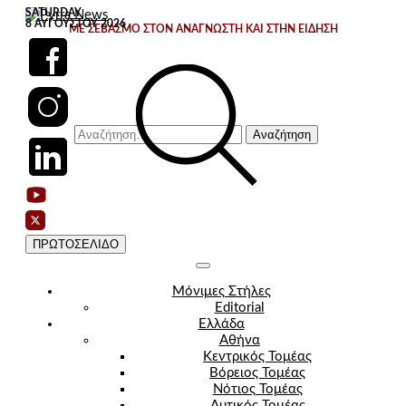
Skip
SATURDAY
8 ΑΥΓΟΎΣΤΟΥ 2026
to
ΜΕ ΣΕΒΑΣΜΟ ΣΤΟΝ ΑΝΑΓΝΩΣΤΗ ΚΑΙ ΣΤΗΝ ΕΙΔΗΣΗ
content
Αναζήτηση
για:
ΠΡΩΤΟΣΕΛΙΔΟ
Μόνιμες Στήλες
Editorial
Ελλάδα
Αθήνα
Κεντρικός Τομέας
Βόρειος Τομέας
Νότιος Τομέας
Δυτικός Τομέας