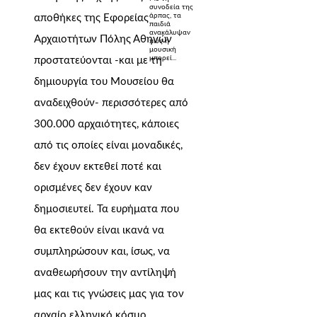
συνοδεία της
άρπας, τα
αποθήκες της Εφορείας
παιδιά
ανακάλυψαν
Αρχαιοτήτων Πόλης Αθηνών
πώς η
μουσική
μπορεί...
προστατεύονται -και με τη
δημιουργία του Μουσείου θα
αναδειχθούν- περισσότερες από
300.000 αρχαιότητες, κάποιες
από τις οποίες είναι μοναδικές,
δεν έχουν εκτεθεί ποτέ και
ορισμένες δεν έχουν καν
δημοσιευτεί. Τα ευρήματα που
θα εκτεθούν είναι ικανά να
συμπληρώσουν και, ίσως, να
αναθεωρήσουν την αντίληψή
μας και τις γνώσεις μας για τον
αρχαίο ελληνικό κόσμο.