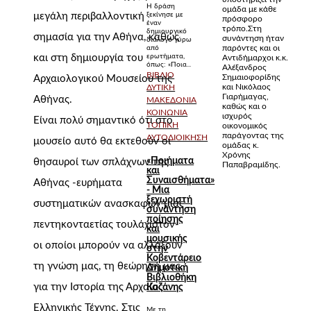
Η δράση
ομάδα με κάθε
ξεκίνησε με
μεγάλη περιβαλλοντική
πρόσφορο
έναν
τρόπο.Στη
δημιουργικό
σημασία για την Αθήνα, καθώς
συνάντηση ήταν
διάλογο γύρω
παρόντες και οι
από
ερωτήματα,
και στη δημιουργία του
Αντιδήμαρχοι κ.κ.
όπως: «Ποια...
Αλέξανδρος
ΒΙΒΛΊΟ
Σημαιοφορίδης
Αρχαιολογικού Μουσείου της
και Νικόλαος
ΔΥΤΙΚΉ
Γιαρήμαγας,
Αθήνας.
ΜΑΚΕΔΟΝΊΑ
καθώς και ο
ΚΟΙΝΩΝΊΑ
ισχυρός
Είναι πολύ σημαντικό ότι στο
ΤΟΠΙΚΉ
οικονομικός
παράγοντας της
ΑΥΤΟΔΙΟΊΚΗΣΗ
μουσείο αυτό θα εκτεθούν οι
ομάδας κ.
Χρόνης
«Ποιήματα
θησαυροί των σπλάχνων της
Παπαβραμίδης.
και
Συναισθήματα»
Αθήνας -ευρήματα
- Μια
ξεχωριστή
συστηματικών ανασκαφών μιας
συνάντηση
ποίησης
πεντηκονταετίας τουλάχιστον-
και
μουσικής
οι οποίοι μπορούν να αλλάξουν
στην
Κοβεντάρειο
τη γνώση μας, τη θεώρησή μας,
Δημοτική
Βιβλιοθήκη
για την Ιστορία της Αρχαίας
Κοζάνης
Ελληνικής Τέχνης. Στις
Με τη