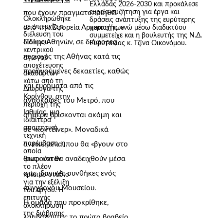
Ελλάδας 2026-2030 και προκάλεσε
ευρεία συζήτηση για έργα και
που έχουν πραγματοποιηθεί
Ολοκληρώθηκε
δράσεις ανάπτυξης της ευρύτερης
με επιτυχία η
από την Εφορεία Αρχαιοτήτων
περιοχής, ενώ μέσω διαδικτύου
διέλευση του
συμμετείχε και η βουλευτής της Ν.Δ.
Πόλης Αθηνών, σε διάφορες
δίδυμου
Ευρυτανίας κ. Τζίνα Οικονόμου.
κεντρικού
περιοχές της Αθήνας κατά τις
αγωγού
αποχέτευσης
προηγούμενες δεκαετίες, καθώς
ακαθάρτων
κάτω από τη
και ευρήματα από τις
Διώρυγα της
Κορίνθου, στην
ανασκαφές του Μετρό, που
περιοχή της
Ισθμίας, μια
σήμερα βρίσκονται ακόμη και
ιδιαίτερα
απαιτητική
σε «κοντέινερ». Μοναδικά
τεχνική
παρέμβαση, η
αντικείμενα, που θα «βγουν στο
οποία
φως» και θα αναδειχθούν μέσα
θεωρούνταν
το πλέον
στις ιδανικές συνθήκες ενός
κρίσιμο στάδιο
για την εξέλιξη
σύγχρονου Μουσείου.
του έργου. Η
επιτυχής
Η ομάδα που προκρίθηκε,
ολοκλήρωση
της διάβασης
λαμβάνοντας το πρώτο βραβείο,