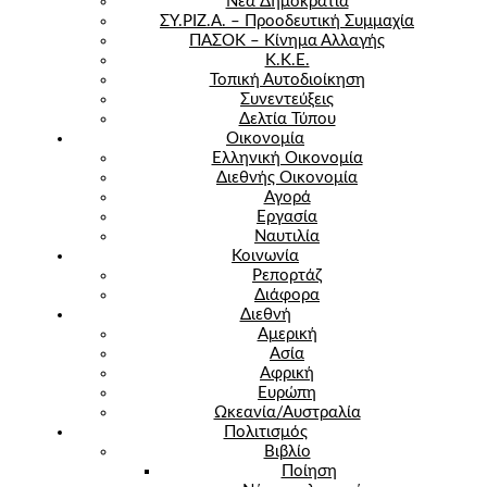
Νέα Δημοκρατία
ΣΥ.ΡΙΖ.Α. – Προοδευτική Συμμαχία
ΠΑΣΟΚ – Κίνημα Αλλαγής
Κ.Κ.Ε.
Τοπική Αυτοδιοίκηση
Συνεντεύξεις
Δελτία Τύπου
Οικονομία
Ελληνική Οικονομία
Διεθνής Οικονομία
Αγορά
Εργασία
Ναυτιλία
Κοινωνία
Ρεπορτάζ
Διάφορα
Διεθνή
Αμερική
Ασία
Αφρική
Ευρώπη
Ωκεανία/Αυστραλία
Πολιτισμός
Βιβλίο
Ποίηση