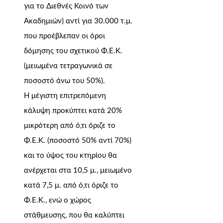
για το Διεθνές Κοινό των
Ακαδημιών) αντί για 30.000 τ.μ.
που προέβλεπαν οι όροι
δόμησης του σχετικού Φ.Ε.Κ.
(μειωμένα τετραγωνικά σε
ποσοστό άνω του 50%).
Η μέγιστη επιτρεπόμενη
κάλυψη προκύπτει κατά 20%
μικρότερη από ό,τι όριζε το
Φ.Ε.Κ. (ποσοστό 50% αντί 70%)
και το ύψος του κτηρίου θα
ανέρχεται στα 10,5 μ., μειωμένο
κατά 7,5 μ. από ό,τι όριζε το
Φ.Ε.Κ., ενώ ο χώρος
στάθμευσης, που θα καλύπτει