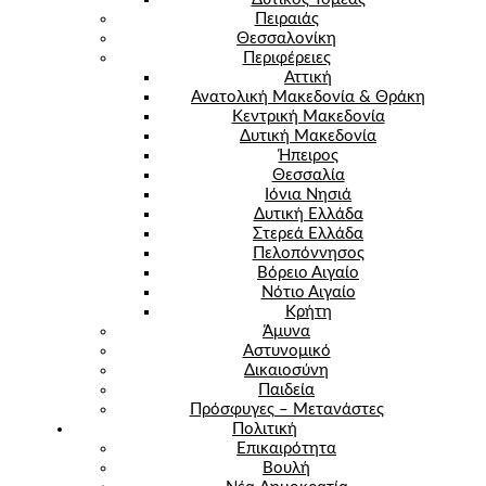
Πειραιάς
Θεσσαλονίκη
Περιφέρειες
Αττική
Ανατολική Μακεδονία & Θράκη
Κεντρική Μακεδονία
Δυτική Μακεδονία
Ήπειρος
Θεσσαλία
Ιόνια Νησιά
Δυτική Ελλάδα
Στερεά Ελλάδα
Πελοπόννησος
Βόρειο Αιγαίο
Νότιο Αιγαίο
Κρήτη
Άμυνα
Αστυνομικό
Δικαιοσύνη
Παιδεία
Πρόσφυγες – Μετανάστες
Πολιτική
Επικαιρότητα
Βουλή