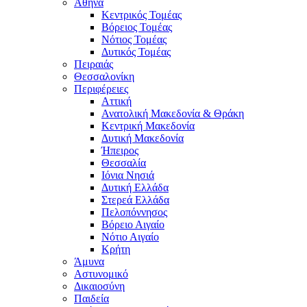
Αθήνα
Κεντρικός Τομέας
Βόρειος Τομέας
Νότιος Τομέας
Δυτικός Τομέας
Πειραιάς
Θεσσαλονίκη
Περιφέρειες
Αττική
Ανατολική Μακεδονία & Θράκη
Κεντρική Μακεδονία
Δυτική Μακεδονία
Ήπειρος
Θεσσαλία
Ιόνια Νησιά
Δυτική Ελλάδα
Στερεά Ελλάδα
Πελοπόννησος
Βόρειο Αιγαίο
Νότιο Αιγαίο
Κρήτη
Άμυνα
Αστυνομικό
Δικαιοσύνη
Παιδεία