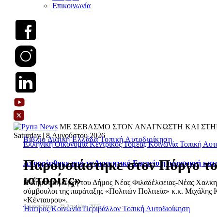
Επικοινωνία
ΜΕ ΣΕΒΑΣΜΟ ΣΤΟΝ ΑΝΑΓΝΩΣΤΗ ΚΑΙ ΣΤΗ
Saturday | 8 Αυγούστου 2026
Βιβλίο
Δυτική Ελλάδα
Τοπική Αυτοδιοίκηση
Ελληνική Οικονομία
Κεντρικός Τομέας
Κοινωνία
Τοπική Αυτ
Παρουσιάστηκε στον Πύργο το 
Απορρίφθηκε από το Διοικητικό Εφετείο η προσφυγή κατ
ιστορίες»
Η Δημοτική Αρχή του Δήμος Νέας Φιλαδέλφειας-Νέας Χαλκηδόν
σύμβουλοι της παράταξης «Πολιτών Πολιτεία» κ.κ. Μιχάλης Κ
«Κένταυρου».
Δημοσιεύτηκε: 25 Απριλίου 2023
Ήπειρος
Κοινωνία
Περιβάλλον
Τοπική Αυτοδιοίκηση