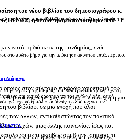
σίαση του νέου βιβλίου του δημοσιογράφου κ.
ικού προϋπολογισμού 400.000 ευρώ με Φ.Π.Α., υπέγραψε την
όσεις ΠΟΛΙΣ, η οποία πραγματοποιήθηκε στο
καν κατά τη διάρκεια της πανδημίας, ενώ
ε στο πρώτο βήμα για την απόκτηση ακινήτου επτά, περίπου,
 τη Διώρυγα
οποίος στον σύντομο εγκάρδιο χαιρετισμό του
ην περιοχή της Ισθμίας, μια ιδιαίτερα απαιτητική τεχνική
δοτεί ένα σημαντικό ορόσημο για το μεγάλο διαδημοτικό
ρά θέματα της περιοχής. Επίσης, τον συνεχάρη για
τερο τεχνικό εμπόδιο και ανοίγει ο δρόμος για την
η του βιβλίου, σε μια εποχή που όλοι
ωές των άλλων, αντικαθιστώντας τον πολιτικό
λλων εποχών, μιας άλλης κοινωνίας, ίσως και
Κρεμαστών
καταλάβουμε τι ακριβώς συμβαίνει σήμερα, τι
όπου παρουσίασε το Περιφερειακό Πρόγραμμα Ανάπτυξης