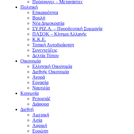
Πρόσφυγες – Μετανάστες
Πολιτική
Επικαιρότητα
Βουλή
Νέα Δημοκρατία
ΣΥ.ΡΙΖ.Α. – Προοδευτική Συμμαχία
ΠΑΣΟΚ – Κίνημα Αλλαγής
Κ.Κ.Ε.
Τοπική Αυτοδιοίκηση
Συνεντεύξεις
Δελτία Τύπου
Οικονομία
Ελληνική Οικονομία
Διεθνής Οικονομία
Αγορά
Εργασία
Ναυτιλία
Κοινωνία
Ρεπορτάζ
Διάφορα
Διεθνή
Αμερική
Ασία
Αφρική
Ευρώπη