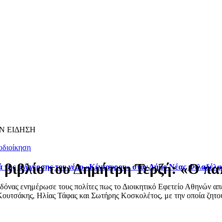
Ν ΕΙΔΗΣΗ
οδιοίκηση
βιβλίο του Δημήτρη Τερζή: «Ο παπ
ά της ανέγερσης του νέου «Κένταυρου» στον Δήμο Νέας Φιλαδέλ
ας ενημέρωσε τους πολίτες πως το Διοικητικό Εφετείο Αθηνών απέρ
ουτσάκης, Ηλίας Τάφας και Σωτήρης Κοσκολέτος, με την οποία ζητού