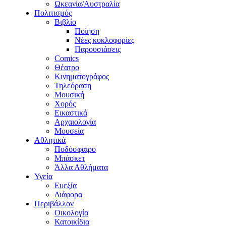
Ωκεανία/Αυστραλία
Πολιτισμός
Βιβλίο
Ποίηση
Νέες κυκλοφορίες
Παρουσιάσεις
Comics
Θέατρο
Κινηματογράφος
Τηλεόραση
Μουσική
Χορός
Εικαστικά
Αρχαιολογία
Μουσεία
Αθλητικά
Ποδόσφαιρο
Μπάσκετ
Άλλα Αθλήματα
Υγεία
Ευεξία
Διάφορα
Περιβάλλον
Οικολογία
Κατοικίδια