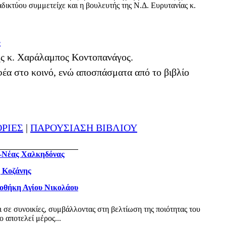
δικτύου συμμετείχε και η βουλευτής της Ν.Δ. Ευρυτανίας κ.
ς
της κ. Χαράλαμπος Κοντοπανάγος.
έα στο κοινό, ενώ αποσπάσματα από το βιβλίο
ΟΡΙΕΣ
|
ΠΑΡΟΥΣΙΑΣΗ ΒΙΒΛΙΟΥ
ς-Νέας Χαλκηδόνας
η Κοζάνης
ιοθήκη Αγίου Νικολάου
ι σε συνοικίες, συμβάλλοντας στη βελτίωση της ποιότητας του
 αποτελεί μέρος...