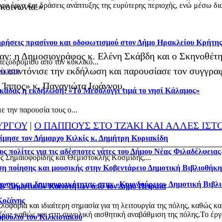
α έργα και δράσεις ανάπτυξης της ευρύτερης περιοχής, ενώ μέσω δια
 κοινωνία.».
τηρήσεις πρασίνου και οδοφωτισμού στον Δήμο Ηρακλείου Κρήτη
ησαν: η Δημοσιογράφος κ. Ελένη Σκάβδη και ο Σκηνοθέ
πεζοδρομίου από τον κυκλικό...
 συντόνισε την εκδήλωση και παρουσίασε τον συγγραφ
οίκηση
 Ίππος» κ. Παναγιώτα Ιωάννου.
κάδας η εκδήλωση: «Το Μεσολόγγι τιμά το νησί Κάλαμος»
 την παρουσία τους ο...
ΥΡΓΟΥ
|
Ο ΠΑΠΠΟΥΣ ΣΤΟ ΤΖΆΚΙ ΚΑΙ ΑΛΛΕΣ ΙΣΤ
ίμησε τον Δήμαρχο Κιλκίς κ. Δημήτρη Κυριακίδη
ς πολίτες για τις αδέσποτες γάτες του Δήμου Νέας Φιλαδέλφεια
ς Σημαιοφορίδης και Θεμιστοκλής Κοσμίδης,...
η ποίησης και μουσικής στην Κοβεντάρειο Δημοτική Βιβλιοθήκ
νωσης και δημιουργικότητας στην «Κουνδούρειο» Δημοτική Βιβλ
 Β΄ Δημοτικών Κοινοτήτων από τον Δήμο Πειραιά
Κοζάνης
φορία και ιδιαίτερη σημασία για τη λειτουργία της πόλης, καθώς κα
ν, καθώς και στη συνολική αισθητική αναβάθμιση της πόλης.Το έργο
μβούλιο του Κιλκισιακού