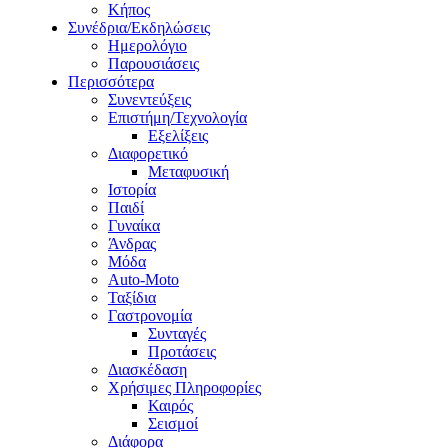
Κήπος
Συνέδρια/Εκδηλώσεις
Ημερολόγιο
Παρουσιάσεις
Περισσότερα
Συνεντεύξεις
Επιστήμη/Τεχνολογία
Εξελίξεις
Διαφορετικό
Μεταφυσική
Ιστορία
Παιδί
Γυναίκα
Άνδρας
Μόδα
Auto-Moto
Ταξίδια
Γαστρονομία
Συνταγές
Προτάσεις
Διασκέδαση
Χρήσιμες Πληροφορίες
Καιρός
Σεισμοί
Διάφορα