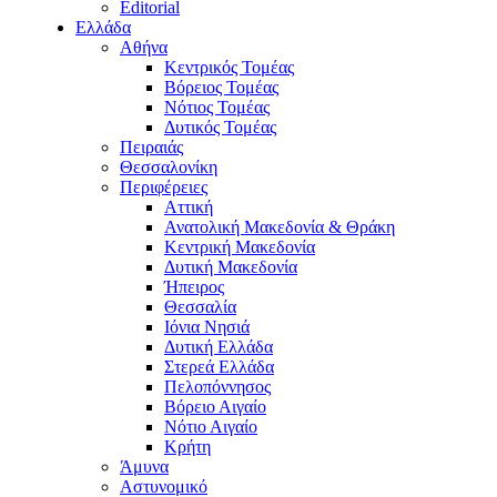
Editorial
Ελλάδα
Αθήνα
Κεντρικός Τομέας
Βόρειος Τομέας
Νότιος Τομέας
Δυτικός Τομέας
Πειραιάς
Θεσσαλονίκη
Περιφέρειες
Αττική
Ανατολική Μακεδονία & Θράκη
Κεντρική Μακεδονία
Δυτική Μακεδονία
Ήπειρος
Θεσσαλία
Ιόνια Νησιά
Δυτική Ελλάδα
Στερεά Ελλάδα
Πελοπόννησος
Βόρειο Αιγαίο
Νότιο Αιγαίο
Κρήτη
Άμυνα
Αστυνομικό