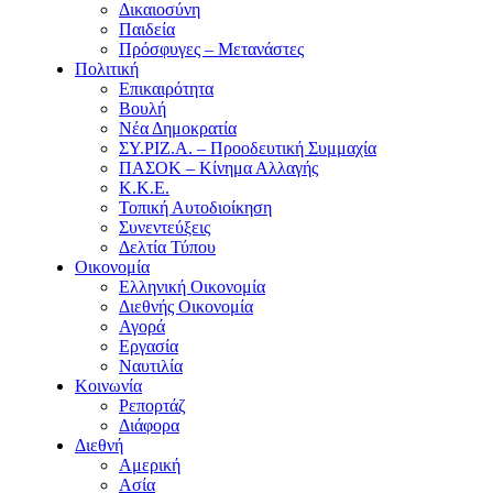
Δικαιοσύνη
Παιδεία
Πρόσφυγες – Μετανάστες
Πολιτική
Επικαιρότητα
Βουλή
Νέα Δημοκρατία
ΣΥ.ΡΙΖ.Α. – Προοδευτική Συμμαχία
ΠΑΣΟΚ – Κίνημα Αλλαγής
Κ.Κ.Ε.
Τοπική Αυτοδιοίκηση
Συνεντεύξεις
Δελτία Τύπου
Οικονομία
Ελληνική Οικονομία
Διεθνής Οικονομία
Αγορά
Εργασία
Ναυτιλία
Κοινωνία
Ρεπορτάζ
Διάφορα
Διεθνή
Αμερική
Ασία