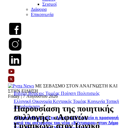
Σεισμοί
Διάφορα
Επικοινωνία
ΜΕ ΣΕΒΑΣΜΟ ΣΤΟΝ ΑΝΑΓΝΩΣΤΗ ΚΑΙ
ΣΤΗΝ ΕΙΔΗΣΗ
Βιβλίο
Βόρειος Τομέας
Ποίηση
Πολιτισμός
Friday | 7 Αυγούστου 2026
Ελληνική Οικονομία
Κεντρικός Τομέας
Κοινωνία
Τοπική
Παρουσίαση της ποιητικής
Αυτοδιοίκηση
συλλογής: «Αφανών
Απορρίφθηκε από το Διοικητικό Εφετείο η προσφυγή
κατά της ανέγερσης του νέου «Κένταυρου» στον Δήμο
Γυναικών» στον Ιωνικό
Νέας Φιλαδέλφειας-Νέας Χαλκηδόνας