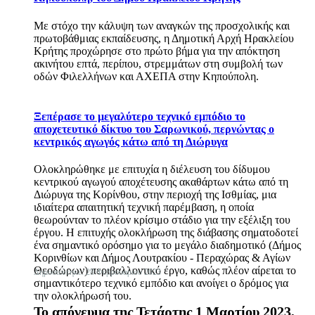
Με στόχο την κάλυψη των αναγκών της προσχολικής και
πρωτοβάθμιας εκπαίδευσης, η Δημοτική Αρχή Ηρακλείου
Κρήτης προχώρησε στο πρώτο βήμα για την απόκτηση
ακινήτου επτά, περίπου, στρεμμάτων στη συμβολή των
οδών Φιλελλήνων και ΑΧΕΠΑ στην Κηπούπολη.
Ξεπέρασε το μεγαλύτερο τεχνικό εμπόδιο το
αποχετευτικό δίκτυο του Σαρωνικού, περνώντας ο
κεντρικός αγωγός κάτω από τη Διώρυγα
Ολοκληρώθηκε με επιτυχία η διέλευση του δίδυμου
κεντρικού αγωγού αποχέτευσης ακαθάρτων κάτω από τη
Διώρυγα της Κορίνθου, στην περιοχή της Ισθμίας, μια
ιδιαίτερα απαιτητική τεχνική παρέμβαση, η οποία
θεωρούνταν το πλέον κρίσιμο στάδιο για την εξέλιξη του
έργου. Η επιτυχής ολοκλήρωση της διάβασης σηματοδοτεί
ένα σημαντικό ορόσημο για το μεγάλο διαδημοτικό (Δήμος
Κορινθίων και Δήμος Λουτρακίου - Περαχώρας & Αγίων
Θεοδώρων) περιβαλλοντικό έργο, καθώς πλέον αίρεται το
Δημοσιεύτηκε: 28 Φεβρουαρίου 2023
σημαντικότερο τεχνικό εμπόδιο και ανοίγει ο δρόμος για
την ολοκλήρωσή του.
Το απόγευμα της Τετάρτης 1 Μαρτίου 2023,