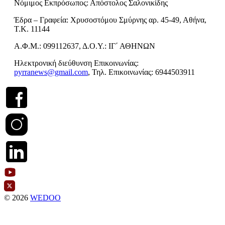
Νόμιμος Εκπρόσωπος: Απόστολος Σαλονικίδης
Έδρα – Γραφεία: Χρυσοστόμου Σμύρνης αρ. 45-49, Αθήνα,
Τ.Κ. 11144
Α.Φ.Μ.: 099112637, Δ.Ο.Υ.: ΙΓ΄ ΑΘΗΝΩΝ
Ηλεκτρονική διεύθυνση Επικοινωνίας:
pyrranews@gmail.com
, Τηλ. Επικοινωνίας: 6944503911
© 2026
WEDOO