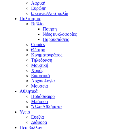
Αφρική
Ευρώπη
Ωκεανία/Αυστραλία
Πολιτισμός
Βιβλίο
Ποίηση
Νέες κυκλοφορίες
Παρουσιάσεις
Comics
Θέατρο
Κινηματογράφος
Τηλεόραση
Μουσική
Χορός
Εικαστικά
Αρχαιολογία
Μουσεία
Αθλητικά
Ποδόσφαιρο
Μπάσκετ
Άλλα Αθλήματα
Υγεία
Ευεξία
Διάφορα
Περιβάλλον