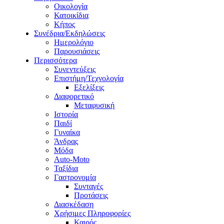
Οικολογία
Κατοικίδια
Κήπος
Συνέδρια/Εκδηλώσεις
Ημερολόγιο
Παρουσιάσεις
Περισσότερα
Συνεντεύξεις
Επιστήμη/Τεχνολογία
Εξελίξεις
Διαφορετικό
Μεταφυσική
Ιστορία
Παιδί
Γυναίκα
Άνδρας
Μόδα
Auto-Moto
Ταξίδια
Γαστρονομία
Συνταγές
Προτάσεις
Διασκέδαση
Χρήσιμες Πληροφορίες
Καιρός