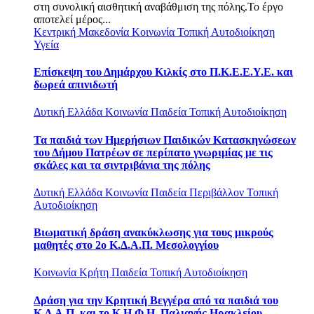
στη συνολική αισθητική αναβάθμιση της πόλης.Το έργο
αποτελεί μέρος...
Κεντρική Μακεδονία
Κοινωνία
Τοπική Αυτοδιοίκηση
Υγεία
Επίσκεψη του Δημάρχου Κιλκίς στο Π.Κ.Ε.Ε.Υ.Ε. και
δωρεά απινιδωτή
Δυτική Ελλάδα
Κοινωνία
Παιδεία
Τοπική Αυτοδιοίκηση
Τα παιδιά των Ημερήσιων Παιδικών Κατασκηνώσεων
του Δήμου Πατρέων σε περίπατο γνωριμίας με τις
σκάλες και τα σιντριβάνια της πόλης
Δυτική Ελλάδα
Κοινωνία
Παιδεία
Περιβάλλον
Τοπική
Αυτοδιοίκηση
Βιωματική δράση ανακύκλωσης για τους μικρούς
μαθητές στο 2ο Κ.Δ.Α.Π. Μεσολογγίου
Κοινωνία
Κρήτη
Παιδεία
Τοπική Αυτοδιοίκηση
Δράση για την Κρητική Βεγγέρα από τα παιδιά του
Κ.Δ.Α.Π. και το Κ.Η.Φ.Η. Παλιανής Ηρακλείου