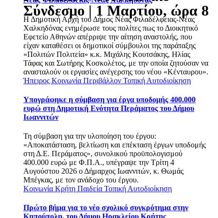
Σύνδεσμο | 1 Μαρτίου, ώρα 8
Η Δημοτική Αρχή του Δήμος Νέας Φιλαδέλφειας-Νέας
Χαλκηδόνας ενημέρωσε τους πολίτες πως το Διοικητικό
Εφετείο Αθηνών απέρριψε την αίτηση αναστολής, που
είχαν καταθέσει οι δημοτικοί σύμβουλοι της παράταξης
«Πολιτών Πολιτεία» κ.κ. Μιχάλης Κουτσάκης, Ηλίας
Τάφας και Σωτήρης Κοσκολέτος, με την οποία ζητούσαν να
ανασταλούν οι εργασίες ανέγερσης του νέου «Κένταυρου».
Ήπειρος
Κοινωνία
Περιβάλλον
Τοπική Αυτοδιοίκηση
Υπογράφηκε η σύμβαση για έργα υποδομής 400.000
ευρώ στη Δημοτική Ενότητα Περάματος του Δήμου
Ιωαννιτών
Τη σύμβαση για την υλοποίηση του έργου:
«Αποκατάσταση, βελτίωση και επέκταση έργων υποδομής
στη Δ.Ε. Περάματος», συνολικού προϋπολογισμού
400.000 ευρώ με Φ.Π.Α., υπέγραψε την Τρίτη 4
Αυγούστου 2026 ο Δήμαρχος Ιωαννιτών, κ. Θωμάς
Μπέγκας, με τον ανάδοχο του έργου.
Κοινωνία
Κρήτη
Παιδεία
Τοπική Αυτοδιοίκηση
Πρώτο βήμα για το νέο σχολικό συγκρότημα στην
Κηπούπολη, του Δήμου Ηρακλείου Κρήτης