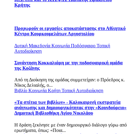
Κρήτης
Προχωρούν οι εργασίες αποκατάστασης στο Αθλητικό
Κέντρο Κουρκουμελάτων Αργοστολίου
Δυτική Μακεδονία
Κοινωνία
Ποδόσφαιρο
Τοπική
Αυτοδιοίκηση
Συνάντηση Κοκκαλιάρη με την ποδοσφαιρική ομάδα
της Κοζάνης
Από τη Διοίκηση της ομάδας συμμετείχαν: o Πρόεδρος κ.
Νίκος Δελιαλής, ο...
Βιβλίο
Κοινωνία
Κρήτη
Τοπική Αυτοδιοίκηση
«Τα σπίτια των βιβλίων» - Καλοκαιρινή εκστρατεία
ανάγνωσης και δημιουργικότητας στην «Κουνδούρειο»
Δημοτική Βιβλιοθήκη Αγίου Νικολάου
Η δράση ξεκίνησε με έναν δημιουργικό διάλογο γύρω από
ερωτήματα, όπως: «Ποια...