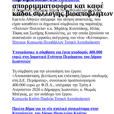
απορριμματοφόρα και καφέ
Η Δημοτική Αρχή του Δήμος Νέας Φιλαδέλφειας-Νέας
κάδοι συλλογής βιοαποβλήτων
Χαλκηδόνας ενημέρωσε τους πολίτες πως το Διοικητικό
Εφετείο Αθηνών απέρριψε την αίτηση αναστολής, που
είχαν καταθέσει οι δημοτικοί σύμβουλοι της παράταξης
«Πολιτών Πολιτεία» κ.κ. Μιχάλης Κουτσάκης, Ηλίας
Τάφας και Σωτήρης Κοσκολέτος, με την οποία ζητούσαν να
ανασταλούν οι εργασίες ανέγερσης του νέου «Κένταυρου».
Ήπειρος
Κοινωνία
Περιβάλλον
Τοπική Αυτοδιοίκηση
Υπογράφηκε η σύμβαση για έργα υποδομής 400.000
ευρώ στη Δημοτική Ενότητα Περάματος του Δήμου
Ιωαννιτών
Τη σύμβαση για την υλοποίηση του έργου:
«Αποκατάσταση, βελτίωση και επέκταση έργων υποδομής
στη Δ.Ε. Περάματος», συνολικού προϋπολογισμού
400.000 ευρώ με Φ.Π.Α., υπέγραψε την Τρίτη 4
Αυγούστου 2026 ο Δήμαρχος Ιωαννιτών, κ. Θωμάς
Μπέγκας, με τον ανάδοχο του έργου.
Κοινωνία
Κρήτη
Παιδεία
Τοπική Αυτοδιοίκηση
Πρώτο βήμα για το νέο σχολικό συγκρότημα στην
Κηπούπολη, του Δήμου Ηρακλείου Κρήτης