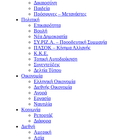
Δικαιοσύνη
Παιδεία
Πρόσφυγες – Μετανάστες
Πολιτική
Επικαιρότητα
Βουλή
Νέα Δημοκρατία
ΣΥ.ΡΙΖ.Α. – Προοδευτική Συμμαχία
ΠΑΣΟΚ – Κίνημα Αλλαγής
Κ.Κ.Ε.
Τοπική Αυτοδιοίκηση
Συνεντεύξεις
Δελτία Τύπου
Οικονομία
Ελληνική Οικονομία
Διεθνής Οικονομία
Αγορά
Εργασία
Ναυτιλία
Κοινωνία
Ρεπορτάζ
Διάφορα
Διεθνή
Αμερική
Ασία