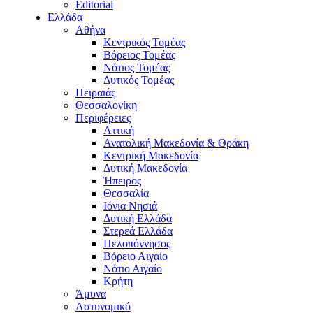
Editorial
Ελλάδα
Αθήνα
Κεντρικός Τομέας
Βόρειος Τομέας
Νότιος Τομέας
Δυτικός Τομέας
Πειραιάς
Θεσσαλονίκη
Περιφέρειες
Αττική
Ανατολική Μακεδονία & Θράκη
Κεντρική Μακεδονία
Δυτική Μακεδονία
Ήπειρος
Θεσσαλία
Ιόνια Νησιά
Δυτική Ελλάδα
Στερεά Ελλάδα
Πελοπόννησος
Βόρειο Αιγαίο
Νότιο Αιγαίο
Κρήτη
Άμυνα
Αστυνομικό