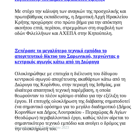
Με στόχο την κάλυψη των αναγκών της προσχολικής και
πρωτοβάθμιας εκπαίδευσης, η Δημοτική Αρχή Ηρακλείου
Κρήτης προχώρησε στο πρώτο βήμα για την απόκτηση
ακινήτου επτά, περίπου, στρεμμάτων στη συμβολή των
οδών Φιλελλήνων και ΑΧΕΠΑ στην Κηπούπολη.
Ξεπέρασε το μεγαλύτερο τεχνικό εμπόδιο το
αποχετευτικό δίκτυο του Σαρωνικού, περνώντας ο
κεντρικός αγωγός κάτω από τη Διώρυγα
Ολοκληρώθηκε με επιτυχία η διέλευση του δίδυμου
κεντρικού αγωγού αποχέτευσης ακαθάρτων κάτω από τη
Διώρυγα της Κορίνθου, στην περιοχή της Ισθμίας, μια
ιδιαίτερα απαιτητική τεχνική παρέμβαση, η οποία
θεωρούνταν το πλέον κρίσιμο στάδιο για την εξέλιξη του
έργου. Η επιτυχής ολοκλήρωση της διάβασης σηματοδοτεί
ένα σημαντικό ορόσημο για το μεγάλο διαδημοτικό (Δήμος
Κορινθίων και Δήμος Λουτρακίου - Περαχώρας & Αγίων
Θεοδώρων) περιβαλλοντικό έργο, καθώς πλέον αίρεται το
σημαντικότερο τεχνικό εμπόδιο και ανοίγει ο δρόμος για
Δημοσιεύτηκε: 18 Σεπτεμβρίου 2023
την ολοκλήρωσή του.