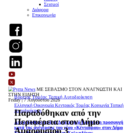
Σεισμοί
Διάφορα
Επικοινωνία
ΜΕ ΣΕΒΑΣΜΟ ΣΤΟΝ ΑΝΑΓΝΩΣΤΗ ΚΑΙ
ΣΤΗΝ ΕΙΔΗΣΗ
Βόρειος Τομέας
Τοπική Αυτοδιοίκηση
Friday | 7 Αυγούστου 2026
Ελληνική Οικονομία
Κεντρικός Τομέας
Κοινωνία
Τοπική
Παραδόθηκαν από την
Αυτοδιοίκηση
Περιφέρεια στον Δήμο
Απορρίφθηκε από το Διοικητικό Εφετείο η προσφυγή
κατά της ανέγερσης του νέου «Κένταυρου» στον Δήμο
Αμαρουσίου 3
Νέας Φιλαδέλφειας-Νέας Χαλκηδόνας