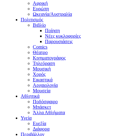
Αφρική
Ευρώπη
Ωκεανία/Αυστραλία
Πολιτισμός
Βιβλίο
Ποίηση
Νέες κυκλοφορίες
Παρουσιάσεις
Comics
Θέατρο
Κινηματογράφος
Τηλεόραση
Μουσική
Χορός
Εικαστικά
Αρχαιολογία
Μουσεία
Αθλητικά
Ποδόσφαιρο
Μπάσκετ
Άλλα Αθλήματα
Υγεία
Ευεξία
Διάφορα
Περιβάλλον