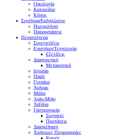
Οικολογία
Κατοικίδια
Κήπος
Συνέδρια/Εκδηλώσεις
Ημερολόγιο
Παρουσιάσεις
Περισσότερα
Συνεντεύξεις
Επιστήμη/Τεχνολογία
Εξελίξεις
Διαφορετικό
Μεταφυσική
Ιστορία
Παιδί
Γυναίκα
Άνδρας
Μόδα
Auto-Moto
Ταξίδια
Γαστρονομία
Συνταγές
Προτάσεις
Διασκέδαση
Χρήσιμες Πληροφορίες
Καιρός