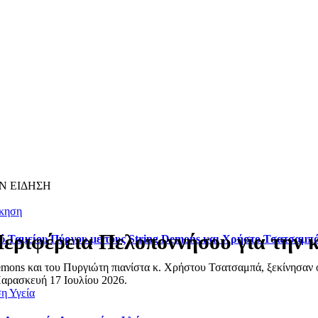
Ν ΕΙΔΗΣΗ
ίκηση
ριφέρεια Πελοποννήσου για την 
ού Ταμείου Πύργου με τους String Demons και Χρήστο Τσατσαμπ
emons και του Πυργιώτη πιανίστα κ. Χρήστου Τσατσαμπά, ξεκίνησαν ο
Παρασκευή 17 Ιουλίου 2026.
ση
Υγεία