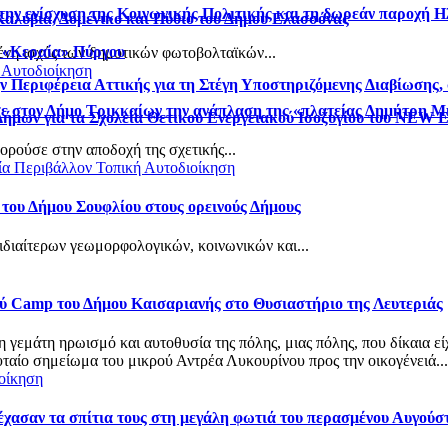
την ενίσχυση της Κοινωνικής Πολιτικής και τη δωρεάν παροχή Η
 Καλύβια, Δομένικο και Πύθιο του Δήμου Ελασσόνας
 «Κεραία» Πύργου
νη ισχύς των δημοτικών φωτοβολταϊκών...
 Αυτοδιοίκηση
 Περιφέρεια Αττικής για τη Στέγη Υποστηριζόμενης Διαβίωσης, 
σε στον Δήμο Τρικκαίων την ανάπλαση της «πλατείας Δημήτρη 
Δήμων για τα Σχολεία Θετικού Ενεργειακού Ισοζυγίου του NEW
ρούσε στην αποδοχή της σχετικής...
ία
Περιβάλλον
Τοπική Αυτοδιοίκηση
 του Δήμου Σουφλίου στους ορεινούς Δήμους
ιδιαίτερων γεωμορφολογικών, κοινωνικών και...
ού Camp του Δήμου Καισαριανής στο Θυσιαστήριο της Λευτεριάς
τη γεμάτη ηρωισμό και αυτοθυσία της πόλης, μιας πόλης, που δίκαια
αίο σημείωμα του μικρού Αντρέα Λυκουρίνου προς την οικογένειά...
οίκηση
 έχασαν τα σπίτια τους στη μεγάλη φωτιά του περασμένου Αυγού