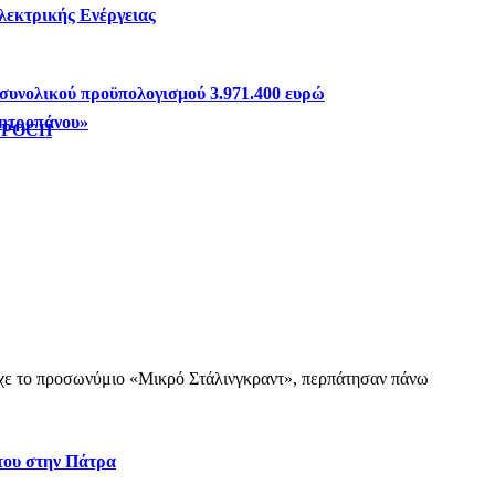
λεκτρικής Ενέργειας
συνολικού προϋπολογισμού 3.971.400 ευρώ
Μητροπάνου»
 EPOCH
 είχε το προσωνύμιο «Μικρό Στάλινγκραντ», περπάτησαν πάνω
στου στην Πάτρα