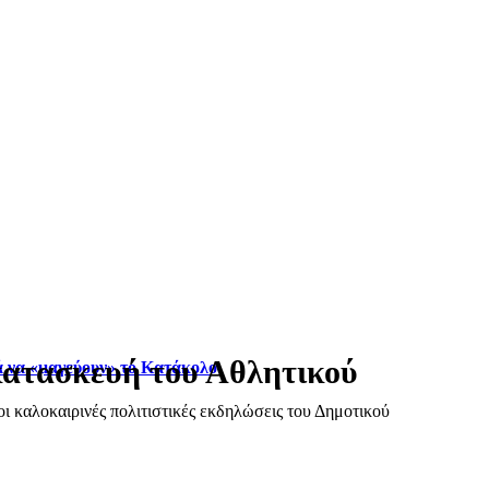
κατασκευή του Αθλητικού
ά να «μαγεύουν» το Κατάκολο
ι καλοκαιρινές πολιτιστικές εκδηλώσεις του Δημοτικού