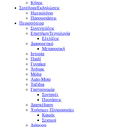
Κήπος
Συνέδρια/Εκδηλώσεις
Ημερολόγιο
Παρουσιάσεις
Περισσότερα
Συνεντεύξεις
Επιστήμη/Τεχνολογία
Εξελίξεις
Διαφορετικό
Μεταφυσική
Ιστορία
Παιδί
Γυναίκα
Άνδρας
Μόδα
Auto-Moto
Ταξίδια
Γαστρονομία
Συνταγές
Προτάσεις
Διασκέδαση
Χρήσιμες Πληροφορίες
Καιρός
Σεισμοί
Διάφορα