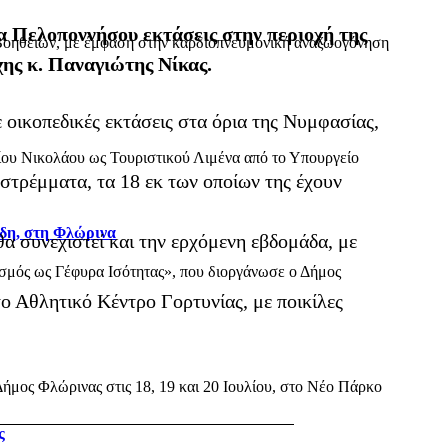
α Πελοποννήσου εκτάσεις στην περιοχή της
Βοηθειών, με έμφαση στην καρδιοπνευμονική αναζωογόνηση
ης κ. Παναγιώτης Νίκας.
 οικοπεδικές εκτάσεις στα όρια της Νυμφασίας,
Αγίου Νικολάου ως Τουριστικού Λιμένα από το Υπουργείο
στρέμματα, τα 18 εκ των οποίων της έχουν
όδη, στη Φλώρινα
α συνεχιστεί και την ερχόμενη εβδομάδα, με
τισμός ως Γέφυρα Ισότητας», που διοργάνωσε ο Δήμος
ο Αθλητικό Κέντρο Γορτυνίας, με ποικίλες
ήμος Φλώρινας στις 18, 19 και 20 Ιουλίου, στο Νέο Πάρκο
ς