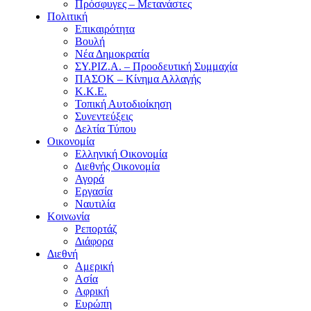
Πρόσφυγες – Μετανάστες
Πολιτική
Επικαιρότητα
Βουλή
Νέα Δημοκρατία
ΣΥ.ΡΙΖ.Α. – Προοδευτική Συμμαχία
ΠΑΣΟΚ – Κίνημα Αλλαγής
Κ.Κ.Ε.
Τοπική Αυτοδιοίκηση
Συνεντεύξεις
Δελτία Τύπου
Οικονομία
Ελληνική Οικονομία
Διεθνής Οικονομία
Αγορά
Εργασία
Ναυτιλία
Κοινωνία
Ρεπορτάζ
Διάφορα
Διεθνή
Αμερική
Ασία
Αφρική
Ευρώπη