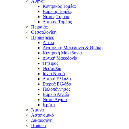
Αθήνα
Κεντρικός Τομέας
Βόρειος Τομέας
Νότιος Τομέας
Δυτικός Τομέας
Πειραιάς
Θεσσαλονίκη
Περιφέρειες
Αττική
Ανατολική Μακεδονία & Θράκη
Κεντρική Μακεδονία
Δυτική Μακεδονία
Ήπειρος
Θεσσαλία
Ιόνια Νησιά
Δυτική Ελλάδα
Στερεά Ελλάδα
Πελοπόννησος
Βόρειο Αιγαίο
Νότιο Αιγαίο
Κρήτη
Άμυνα
Αστυνομικό
Δικαιοσύνη
Παιδεία