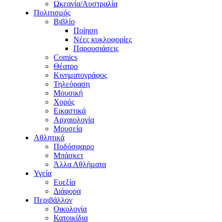
Ωκεανία/Αυστραλία
Πολιτισμός
Βιβλίο
Ποίηση
Νέες κυκλοφορίες
Παρουσιάσεις
Comics
Θέατρο
Κινηματογράφος
Τηλεόραση
Μουσική
Χορός
Εικαστικά
Αρχαιολογία
Μουσεία
Αθλητικά
Ποδόσφαιρο
Μπάσκετ
Άλλα Αθλήματα
Υγεία
Ευεξία
Διάφορα
Περιβάλλον
Οικολογία
Κατοικίδια