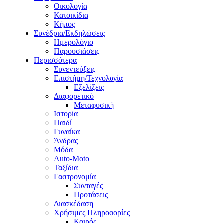
Οικολογία
Κατοικίδια
Κήπος
Συνέδρια/Εκδηλώσεις
Ημερολόγιο
Παρουσιάσεις
Περισσότερα
Συνεντεύξεις
Επιστήμη/Τεχνολογία
Εξελίξεις
Διαφορετικό
Μεταφυσική
Ιστορία
Παιδί
Γυναίκα
Άνδρας
Μόδα
Auto-Moto
Ταξίδια
Γαστρονομία
Συνταγές
Προτάσεις
Διασκέδαση
Χρήσιμες Πληροφορίες
Καιρός