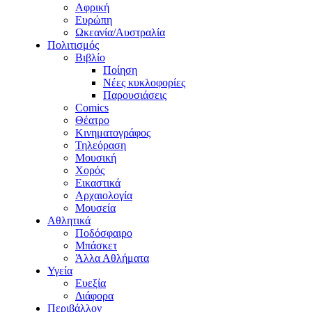
Αφρική
Ευρώπη
Ωκεανία/Αυστραλία
Πολιτισμός
Βιβλίο
Ποίηση
Νέες κυκλοφορίες
Παρουσιάσεις
Comics
Θέατρο
Κινηματογράφος
Τηλεόραση
Μουσική
Χορός
Εικαστικά
Αρχαιολογία
Μουσεία
Αθλητικά
Ποδόσφαιρο
Μπάσκετ
Άλλα Αθλήματα
Υγεία
Ευεξία
Διάφορα
Περιβάλλον