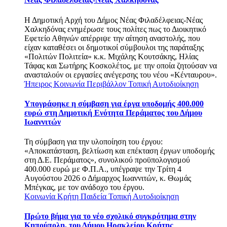
Η Δημοτική Αρχή του Δήμος Νέας Φιλαδέλφειας-Νέας
Χαλκηδόνας ενημέρωσε τους πολίτες πως το Διοικητικό
Εφετείο Αθηνών απέρριψε την αίτηση αναστολής, που
είχαν καταθέσει οι δημοτικοί σύμβουλοι της παράταξης
«Πολιτών Πολιτεία» κ.κ. Μιχάλης Κουτσάκης, Ηλίας
Τάφας και Σωτήρης Κοσκολέτος, με την οποία ζητούσαν να
ανασταλούν οι εργασίες ανέγερσης του νέου «Κένταυρου».
Ήπειρος
Κοινωνία
Περιβάλλον
Τοπική Αυτοδιοίκηση
Υπογράφηκε η σύμβαση για έργα υποδομής 400.000
ευρώ στη Δημοτική Ενότητα Περάματος του Δήμου
Ιωαννιτών
Τη σύμβαση για την υλοποίηση του έργου:
«Αποκατάσταση, βελτίωση και επέκταση έργων υποδομής
στη Δ.Ε. Περάματος», συνολικού προϋπολογισμού
400.000 ευρώ με Φ.Π.Α., υπέγραψε την Τρίτη 4
Αυγούστου 2026 ο Δήμαρχος Ιωαννιτών, κ. Θωμάς
Μπέγκας, με τον ανάδοχο του έργου.
Κοινωνία
Κρήτη
Παιδεία
Τοπική Αυτοδιοίκηση
Πρώτο βήμα για το νέο σχολικό συγκρότημα στην
Κηπούπολη, του Δήμου Ηρακλείου Κρήτης