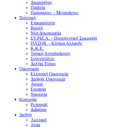
Δικαιοσύνη
Παιδεία
Πρόσφυγες – Μετανάστες
Πολιτική
Επικαιρότητα
Βουλή
Νέα Δημοκρατία
ΣΥ.ΡΙΖ.Α. – Προοδευτική Συμμαχία
ΠΑΣΟΚ – Κίνημα Αλλαγής
Κ.Κ.Ε.
Τοπική Αυτοδιοίκηση
Συνεντεύξεις
Δελτία Τύπου
Οικονομία
Ελληνική Οικονομία
Διεθνής Οικονομία
Αγορά
Εργασία
Ναυτιλία
Κοινωνία
Ρεπορτάζ
Διάφορα
Διεθνή
Αμερική
Ασία