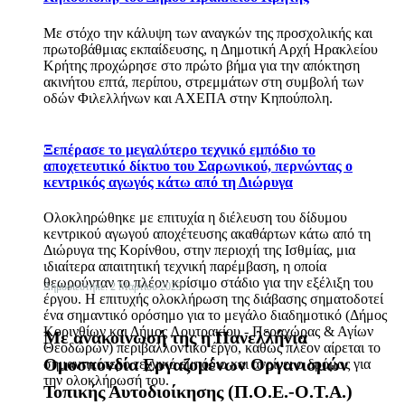
Με στόχο την κάλυψη των αναγκών της προσχολικής και
πρωτοβάθμιας εκπαίδευσης, η Δημοτική Αρχή Ηρακλείου
Κρήτης προχώρησε στο πρώτο βήμα για την απόκτηση
ακινήτου επτά, περίπου, στρεμμάτων στη συμβολή των
οδών Φιλελλήνων και ΑΧΕΠΑ στην Κηπούπολη.
Ξεπέρασε το μεγαλύτερο τεχνικό εμπόδιο το
αποχετευτικό δίκτυο του Σαρωνικού, περνώντας ο
κεντρικός αγωγός κάτω από τη Διώρυγα
Ολοκληρώθηκε με επιτυχία η διέλευση του δίδυμου
κεντρικού αγωγού αποχέτευσης ακαθάρτων κάτω από τη
Διώρυγα της Κορίνθου, στην περιοχή της Ισθμίας, μια
ιδιαίτερα απαιτητική τεχνική παρέμβαση, η οποία
θεωρούνταν το πλέον κρίσιμο στάδιο για την εξέλιξη του
Δημοσιεύτηκε: 2 Μαρτίου 2023
έργου. Η επιτυχής ολοκλήρωση της διάβασης σηματοδοτεί
ένα σημαντικό ορόσημο για το μεγάλο διαδημοτικό (Δήμος
Κορινθίων και Δήμος Λουτρακίου - Περαχώρας & Αγίων
Με ανακοίνωσή της η Πανελλήνια
Θεοδώρων) περιβαλλοντικό έργο, καθώς πλέον αίρεται το
Ομοσπονδία Εργαζομένων Οργανισμών
σημαντικότερο τεχνικό εμπόδιο και ανοίγει ο δρόμος για
την ολοκλήρωσή του.
Τοπικής Αυτοδιοίκησης (Π.Ο.Ε.-Ο.Τ.Α.)