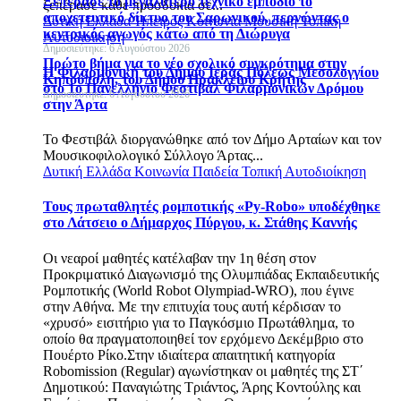
Ξεπέρασε το μεγαλύτερο τεχνικό εμπόδιο το
ξεπέρασε κάθε προσδοκία σε...
αποχετευτικό δίκτυο του Σαρωνικού, περνώντας ο
Δυτική Ελλάδα
Ήπειρος
Κοινωνία
Μουσική
Τοπική
κεντρικός αγωγός κάτω από τη Διώρυγα
Αυτοδιοίκηση
Δημοσιεύτηκε: 6 Αυγούστου 2026
Πρώτο βήμα για το νέο σχολικό συγκρότημα στην
Η Φιλαρμονική του Δήμου Ιεράς Πόλεως Μεσολογγίου
Κηπούπολη, του Δήμου Ηρακλείου Κρήτης
στο 1ο Πανελλήνιο Φεστιβάλ Φιλαρμονικών Δρόμου
Δημοσιεύτηκε: 6 Αυγούστου 2026
στην Άρτα
Το Φεστιβάλ διοργανώθηκε από τον Δήμο Αρταίων και τον
Μουσικοφιλολογικό Σύλλογο Άρτας...
Δυτική Ελλάδα
Κοινωνία
Παιδεία
Τοπική Αυτοδιοίκηση
Τους πρωταθλητές ρομποτικής «Py-Robo» υποδέχθηκε
στο Λάτσειο ο Δήμαρχος Πύργου, κ. Στάθης Καννής
Οι νεαροί μαθητές κατέλαβαν την 1η θέση στον
Προκριματικό Διαγωνισμό της Ολυμπιάδας Εκπαιδευτικής
Ρομποτικής (World Robot Olympiad-WRO), που έγινε
στην Αθήνα. Με την επιτυχία τους αυτή κέρδισαν το
«χρυσό» εισιτήριο για το Παγκόσμιο Πρωτάθλημα, το
οποίο θα πραγματοποιηθεί τον ερχόμενο Δεκέμβριο στο
Πουέρτο Ρίκο.Στην ιδιαίτερα απαιτητική κατηγορία
Robomission (Regular) αγωνίστηκαν οι μαθητές της ΣΤ΄
Δημοτικού: Παναγιώτης Τριάντος, Άρης Κοντούλης και