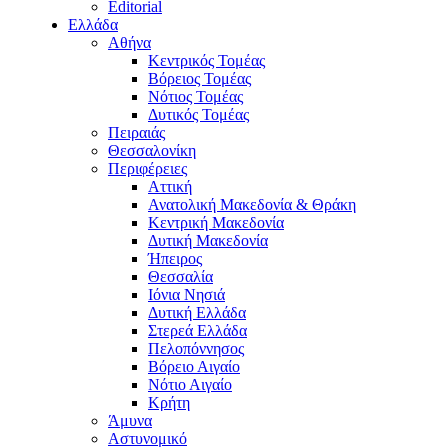
Editorial
Ελλάδα
Αθήνα
Κεντρικός Τομέας
Βόρειος Τομέας
Νότιος Τομέας
Δυτικός Τομέας
Πειραιάς
Θεσσαλονίκη
Περιφέρειες
Αττική
Ανατολική Μακεδονία & Θράκη
Κεντρική Μακεδονία
Δυτική Μακεδονία
Ήπειρος
Θεσσαλία
Ιόνια Νησιά
Δυτική Ελλάδα
Στερεά Ελλάδα
Πελοπόννησος
Βόρειο Αιγαίο
Νότιο Αιγαίο
Κρήτη
Άμυνα
Αστυνομικό