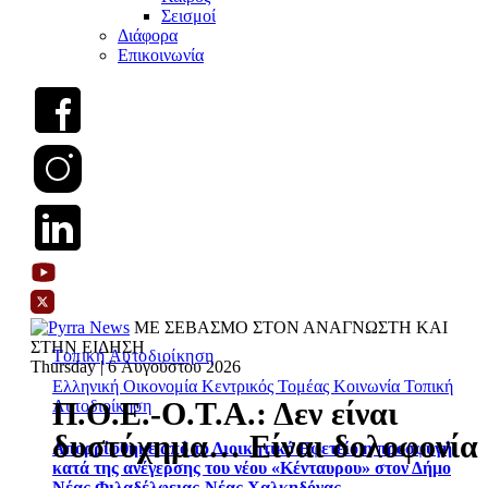
Σεισμοί
Διάφορα
Επικοινωνία
ΜΕ ΣΕΒΑΣΜΟ ΣΤΟΝ ΑΝΑΓΝΩΣΤΗ ΚΑΙ
ΣΤΗΝ ΕΙΔΗΣΗ
Τοπική Αυτοδιοίκηση
Thursday | 6 Αυγούστου 2026
Ελληνική Οικονομία
Κεντρικός Τομέας
Κοινωνία
Τοπική
Π.Ο.Ε.-Ο.Τ.Α.: Δεν είναι
Αυτοδιοίκηση
δυστύχημα… Είναι δολοφονία
Απορρίφθηκε από το Διοικητικό Εφετείο η προσφυγή
κατά της ανέγερσης του νέου «Κένταυρου» στον Δήμο
Νέας Φιλαδέλφειας-Νέας Χαλκηδόνας