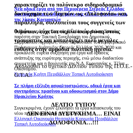
χαρακτηρίζει το πολύνεκρο σιδηροδρομικό
Νέα οδικά έργα από την Περιφέρεια Στερεάς Ελλάδας
δυστύχημα των Τεμπών ως «Δολοφονία» και,
και αναπτυξιακή ώθηση μέσω της Ο.Χ.Ε. Αγράφων και
της λίμνης Κρεμαστών
παράλληλα, συλλυπείται τους συγγενείς των
θυμάτων, εύχεται ταχεία ανάρρωση στους
Ο Περιφερειάρχης Στερεάς Ελλάδας, κ. Φάνης Σπανός,
παρέστη στην Τακτική Συνεδρίαση του Δημοτικού
τραυματίες και καταλογίζει πολύ μεγάλες
Συμβουλίου Αγράφων, όπου παρουσίασε το Περιφερειακό
Πρόγραμμα Ανάπτυξης Στερεάς Ελλάδας 2026-2030 και
ευθύνες στην αρμόδια πολιτική ηγεσία.
προκάλεσε ευρεία συζήτηση για έργα και δράσεις
ανάπτυξης της ευρύτερης περιοχής, ενώ μέσω διαδικτύου
συμμετείχε και η βουλευτής της Ν.Δ. Ευρυτανίας κ. Τζίνα
Ακολουθεί το σχετικό Δελτίου Τύπου της Π.Ο.Ε.-
Οικονόμου.
Κοινωνία
Κρήτη
Περιβάλλον
Τοπική Αυτοδιοίκηση
Ο.Τ.Α.:
Σε πλήρη εξέλιξη ασφαλτοστρώσεις, οδικά έργα και
συντηρήσεις πρασίνου και οδοφωτισμού στον Δήμο
Ηρακλείου Κρήτης
ΔΕΛΤΙΟ ΤΥΠΟΥ
Συγκεκριμένα, έχουν ξεκινήσει τα έργα κατασκευής του
ΔΕΝ ΕΙΝΑΙ ΔΥΣΤΥΧΗΜΑ… ΕΙΝΑΙ
νέου πεζοδρομίου από τον κυκλικό...
Ελληνική Οικονομία
Θεσσαλία
Κοινωνία
Περιβάλλον
ΔΟΛΟΦΟΝΙΑ…!!!
Τοπική Αυτοδιοίκηση