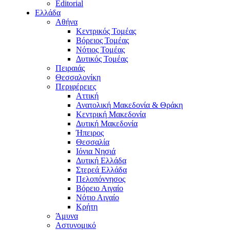
Editorial
Ελλάδα
Αθήνα
Κεντρικός Τομέας
Βόρειος Τομέας
Νότιος Τομέας
Δυτικός Τομέας
Πειραιάς
Θεσσαλονίκη
Περιφέρειες
Αττική
Ανατολική Μακεδονία & Θράκη
Κεντρική Μακεδονία
Δυτική Μακεδονία
Ήπειρος
Θεσσαλία
Ιόνια Νησιά
Δυτική Ελλάδα
Στερεά Ελλάδα
Πελοπόννησος
Βόρειο Αιγαίο
Νότιο Αιγαίο
Κρήτη
Άμυνα
Αστυνομικό