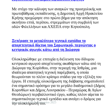
Με στόχο την κάλυψη των αναγκών της προσχολικής και
πρωτοβάθμιας εκπαίδευσης, η Δημοτική Αρχή Ηρακλείου
Κρήτης προχώρησε στο πρώτο βήμα για την απόκτηση
ακινήτου επτά, περίπου, στρεμμάτων στη συμβολή των
οδών Φιλελλήνων και ΑΧΕΠΑ στην Κηπούπολη.
Ξεπέρασε το μεγαλύτερο τεχνικό εμπόδιο το
αποχετευτικό δίκτυο του Σαρωνικού, περνώντας ο
κεντρικός αγωγός κάτω από τη Διώρυγα
Ολοκληρώθηκε με επιτυχία η διέλευση του δίδυμου
κεντρικού αγωγού αποχέτευσης ακαθάρτων κάτω από τη
Διώρυγα της Κορίνθου, στην περιοχή της Ισθμίας, μια
ιδιαίτερα απαιτητική τεχνική παρέμβαση, η οποία
θεωρούνταν το πλέον κρίσιμο στάδιο για την εξέλιξη του
έργου. Η επιτυχής ολοκλήρωση της διάβασης σηματοδοτεί
ένα σημαντικό ορόσημο για το μεγάλο διαδημοτικό (Δήμος
Κορινθίων και Δήμος Λουτρακίου - Περαχώρας & Αγίων
Θεοδώρων) περιβαλλοντικό έργο, καθώς πλέον αίρεται το
σημαντικότερο τεχνικό εμπόδιο και ανοίγει ο δρόμος για
Δημοσιεύτηκε: 28 Φεβρουαρίου 2025
την ολοκλήρωσή του.