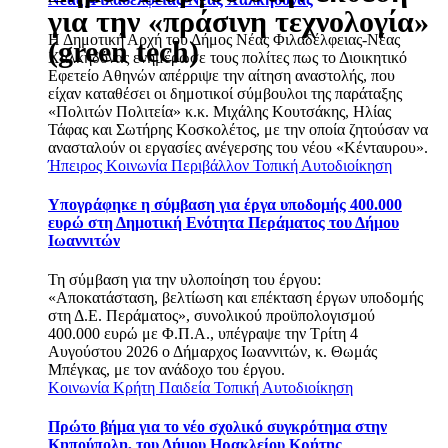
για την «πράσινη τεχνολογία»
Η Δημοτική Αρχή του Δήμος Νέας Φιλαδέλφειας-Νέας
(green tech)
Χαλκηδόνας ενημέρωσε τους πολίτες πως το Διοικητικό
Εφετείο Αθηνών απέρριψε την αίτηση αναστολής, που
είχαν καταθέσει οι δημοτικοί σύμβουλοι της παράταξης
«Πολιτών Πολιτεία» κ.κ. Μιχάλης Κουτσάκης, Ηλίας
Τάφας και Σωτήρης Κοσκολέτος, με την οποία ζητούσαν να
ανασταλούν οι εργασίες ανέγερσης του νέου «Κένταυρου».
Ήπειρος
Κοινωνία
Περιβάλλον
Τοπική Αυτοδιοίκηση
Υπογράφηκε η σύμβαση για έργα υποδομής 400.000
ευρώ στη Δημοτική Ενότητα Περάματος του Δήμου
Ιωαννιτών
Τη σύμβαση για την υλοποίηση του έργου:
«Αποκατάσταση, βελτίωση και επέκταση έργων υποδομής
στη Δ.Ε. Περάματος», συνολικού προϋπολογισμού
400.000 ευρώ με Φ.Π.Α., υπέγραψε την Τρίτη 4
Αυγούστου 2026 ο Δήμαρχος Ιωαννιτών, κ. Θωμάς
Μπέγκας, με τον ανάδοχο του έργου.
Κοινωνία
Κρήτη
Παιδεία
Τοπική Αυτοδιοίκηση
Πρώτο βήμα για το νέο σχολικό συγκρότημα στην
Κηπούπολη, του Δήμου Ηρακλείου Κρήτης