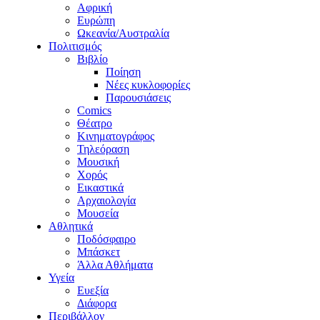
Αφρική
Ευρώπη
Ωκεανία/Αυστραλία
Πολιτισμός
Βιβλίο
Ποίηση
Νέες κυκλοφορίες
Παρουσιάσεις
Comics
Θέατρο
Κινηματογράφος
Τηλεόραση
Μουσική
Χορός
Εικαστικά
Αρχαιολογία
Μουσεία
Αθλητικά
Ποδόσφαιρο
Μπάσκετ
Άλλα Αθλήματα
Υγεία
Ευεξία
Διάφορα
Περιβάλλον