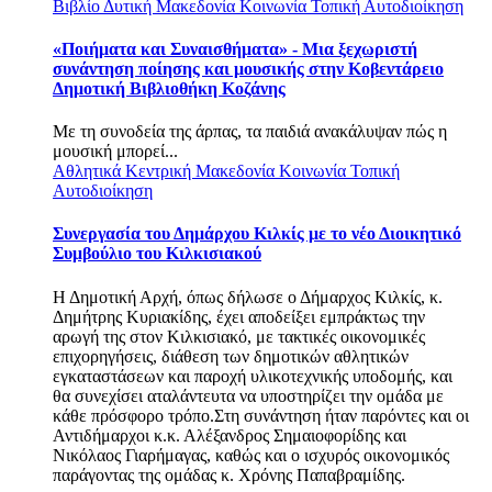
Βιβλίο
Δυτική Μακεδονία
Κοινωνία
Τοπική Αυτοδιοίκηση
«Ποιήματα και Συναισθήματα» - Μια ξεχωριστή
συνάντηση ποίησης και μουσικής στην Κοβεντάρειο
Δημοτική Βιβλιοθήκη Κοζάνης
Με τη συνοδεία της άρπας, τα παιδιά ανακάλυψαν πώς η
μουσική μπορεί...
Αθλητικά
Κεντρική Μακεδονία
Κοινωνία
Τοπική
Αυτοδιοίκηση
Συνεργασία του Δημάρχου Κιλκίς με το νέο Διοικητικό
Συμβούλιο του Κιλκισιακού
Η Δημοτική Αρχή, όπως δήλωσε ο Δήμαρχος Κιλκίς, κ.
Δημήτρης Κυριακίδης, έχει αποδείξει εμπράκτως την
αρωγή της στον Κιλκισιακό, με τακτικές οικονομικές
επιχορηγήσεις, διάθεση των δημοτικών αθλητικών
εγκαταστάσεων και παροχή υλικοτεχνικής υποδομής, και
θα συνεχίσει αταλάντευτα να υποστηρίζει την ομάδα με
κάθε πρόσφορο τρόπο.Στη συνάντηση ήταν παρόντες και οι
Αντιδήμαρχοι κ.κ. Αλέξανδρος Σημαιοφορίδης και
Νικόλαος Γιαρήμαγας, καθώς και ο ισχυρός οικονομικός
παράγοντας της ομάδας κ. Χρόνης Παπαβραμίδης.