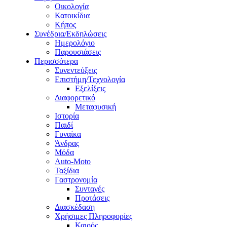
Οικολογία
Κατοικίδια
Κήπος
Συνέδρια/Εκδηλώσεις
Ημερολόγιο
Παρουσιάσεις
Περισσότερα
Συνεντεύξεις
Επιστήμη/Τεχνολογία
Εξελίξεις
Διαφορετικό
Μεταφυσική
Ιστορία
Παιδί
Γυναίκα
Άνδρας
Μόδα
Auto-Moto
Ταξίδια
Γαστρονομία
Συνταγές
Προτάσεις
Διασκέδαση
Χρήσιμες Πληροφορίες
Καιρός