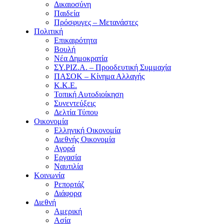
Δικαιοσύνη
Παιδεία
Πρόσφυγες – Μετανάστες
Πολιτική
Επικαιρότητα
Βουλή
Νέα Δημοκρατία
ΣΥ.ΡΙΖ.Α. – Προοδευτική Συμμαχία
ΠΑΣΟΚ – Κίνημα Αλλαγής
Κ.Κ.Ε.
Τοπική Αυτοδιοίκηση
Συνεντεύξεις
Δελτία Τύπου
Οικονομία
Ελληνική Οικονομία
Διεθνής Οικονομία
Αγορά
Εργασία
Ναυτιλία
Κοινωνία
Ρεπορτάζ
Διάφορα
Διεθνή
Αμερική
Ασία