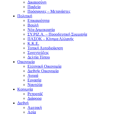
Δικαιοσύνη
Παιδεία
Πρόσφυγες – Μετανάστες
Πολιτική
Επικαιρότητα
Βουλή
Νέα Δημοκρατία
ΣΥ.ΡΙΖ.Α. – Προοδευτική Συμμαχία
ΠΑΣΟΚ – Κίνημα Αλλαγής
Κ.Κ.Ε.
Τοπική Αυτοδιοίκηση
Συνεντεύξεις
Δελτία Τύπου
Οικονομία
Ελληνική Οικονομία
Διεθνής Οικονομία
Αγορά
Εργασία
Ναυτιλία
Κοινωνία
Ρεπορτάζ
Διάφορα
Διεθνή
Αμερική
Ασία