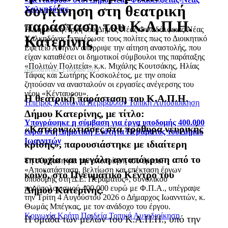
συγκίνηση στη θεατρική
Χαλκηδόνας
παράσταση του Κ.Α.Π.Η.
Η Δημοτική Αρχή του Δήμος Νέας Φιλαδέλφειας-Νέας
Κατερίνης
Χαλκηδόνας ενημέρωσε τους πολίτες πως το Διοικητικό
Εφετείο Αθηνών απέρριψε την αίτηση αναστολής, που
είχαν καταθέσει οι δημοτικοί σύμβουλοι της παράταξης
«Πολιτών Πολιτεία» κ.κ. Μιχάλης Κουτσάκης, Ηλίας
Δημοσιεύτηκε: 1 Ιουλίου 2025
Τάφας και Σωτήρης Κοσκολέτος, με την οποία
ζητούσαν να ανασταλούν οι εργασίες ανέγερσης του
νέου «Κένταυρου».
Η θεατρική παράσταση του Κ.Α.Π.Η.
Ήπειρος
Κοινωνία
Περιβάλλον
Τοπική Αυτοδιοίκηση
Δήμου Κατερίνης, με τίτλο:
Υπογράφηκε η σύμβαση για έργα υποδομής 400.000
«Κατερινιώτισσες στα πρόθυρα νευρικής
ευρώ στη Δημοτική Ενότητα Περάματος του Δήμου
Ιωαννιτών
κρίσης», παρουσιάστηκε με ιδιαίτερη
επιτυχία και μεγάλη ανταπόκριση από το
Τη σύμβαση για την υλοποίηση του έργου:
«Αποκατάσταση, βελτίωση και επέκταση έργων
κοινό, στο Πνευματικό Κέντρο του
υποδομής στη Δ.Ε. Περάματος», συνολικού
προϋπολογισμού 400.000 ευρώ με Φ.Π.Α., υπέγραψε
Δήμου Κατερίνης.
την Τρίτη 4 Αυγούστου 2026 ο Δήμαρχος Ιωαννιτών, κ.
Θωμάς Μπέγκας, με τον ανάδοχο του έργου.
Κοινωνία
Κρήτη
Παιδεία
Τοπική Αυτοδιοίκηση
Η ομάδα των μελών του Κ.Α.Π.Η., υπό την