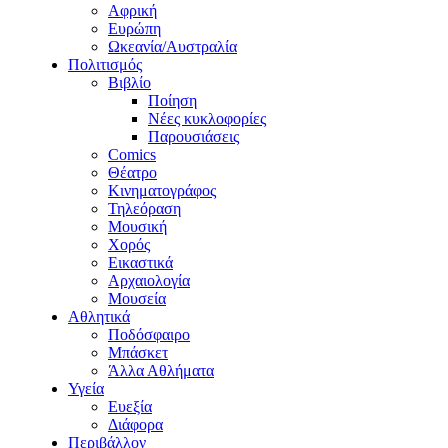
Αφρική
Ευρώπη
Ωκεανία/Αυστραλία
Πολιτισμός
Βιβλίο
Ποίηση
Νέες κυκλοφορίες
Παρουσιάσεις
Comics
Θέατρο
Κινηματογράφος
Τηλεόραση
Μουσική
Χορός
Εικαστικά
Αρχαιολογία
Μουσεία
Αθλητικά
Ποδόσφαιρο
Μπάσκετ
Άλλα Αθλήματα
Υγεία
Ευεξία
Διάφορα
Περιβάλλον