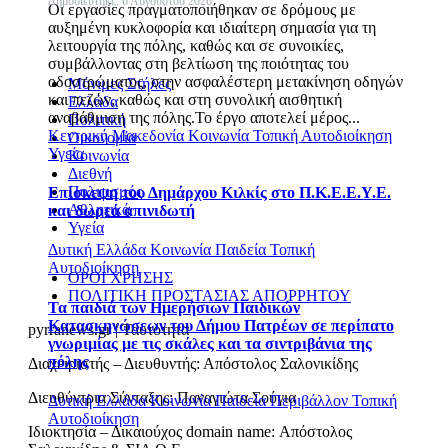
Δημοσιεύτηκε: 6 Αυγούστου 2026
Οι εργασίες πραγματοποιήθηκαν σε δρόμους με
αυξημένη κυκλοφορία και ιδιαίτερη σημασία για τη
λειτουργία της πόλης, καθώς και σε συνοικίες,
συμβάλλοντας στη βελτίωση της ποιότητας του
οδοστρώματος, στην ασφαλέστερη μετακίνηση οδηγών
Μόνιμες Στήλες
και πεζών, καθώς και στη συνολική αισθητική
Ελλάδα
αναβάθμιση της πόλης.Το έργο αποτελεί μέρος...
Πολιτική
Κεντρική Μακεδονία
Κοινωνία
Τοπική Αυτοδιοίκηση
Οικονομία
Υγεία
Κοινωνία
Διεθνή
Πολιτισμός
Επίσκεψη του Δημάρχου Κιλκίς στο Π.Κ.Ε.Ε.Υ.Ε.
Αθλητικά
και δωρεά απινιδωτή
Υγεία
Δυτική Ελλάδα
Κοινωνία
Παιδεία
Τοπική
Αυτοδιοίκηση
ΟΡΟΙ ΧΡΗΣΗΣ
ΠΟΛΙΤΙΚΗ ΠΡΟΣΤΑΣΙΑΣ ΑΠΟΡΡΗΤΟΥ
Τα παιδιά των Ημερήσιων Παιδικών
Κατασκηνώσεων του Δήμου Πατρέων σε περίπατο
pyrranews.gr | Ταυτότητα
γνωριμίας με τις σκάλες και τα σιντριβάνια της
πόλης
Διαχειριστής – Διευθυντής: Απόστολος Σαλονικίδης
Διευθύντρια Σύνταξης: Παναγιώτα Σούγια
Δυτική Ελλάδα
Κοινωνία
Παιδεία
Περιβάλλον
Τοπική
Αυτοδιοίκηση
Ιδιοκτησία – Δικαιούχος domain name: Απόστολος