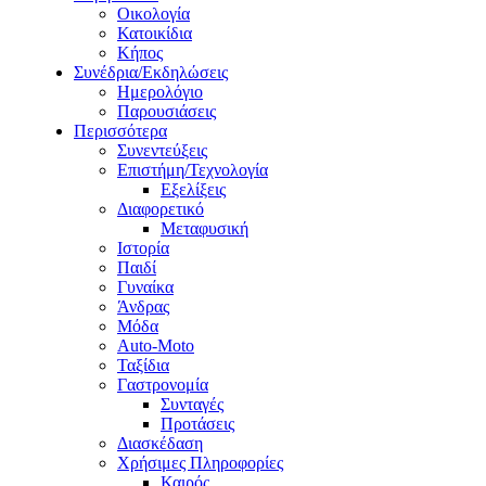
Οικολογία
Κατοικίδια
Κήπος
Συνέδρια/Εκδηλώσεις
Ημερολόγιο
Παρουσιάσεις
Περισσότερα
Συνεντεύξεις
Επιστήμη/Τεχνολογία
Εξελίξεις
Διαφορετικό
Μεταφυσική
Ιστορία
Παιδί
Γυναίκα
Άνδρας
Μόδα
Auto-Moto
Ταξίδια
Γαστρονομία
Συνταγές
Προτάσεις
Διασκέδαση
Χρήσιμες Πληροφορίες
Καιρός