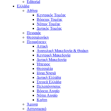
Editorial
Ελλάδα
Αθήνα
Κεντρικός Τομέας
Βόρειος Τομέας
Νότιος Τομέας
Δυτικός Τομέας
Πειραιάς
Θεσσαλονίκη
Περιφέρειες
Αττική
Ανατολική Μακεδονία & Θράκη
Κεντρική Μακεδονία
Δυτική Μακεδονία
Ήπειρος
Θεσσαλία
Ιόνια Νησιά
Δυτική Ελλάδα
Στερεά Ελλάδα
Πελοπόννησος
Βόρειο Αιγαίο
Νότιο Αιγαίο
Κρήτη
Άμυνα
Αστυνομικό