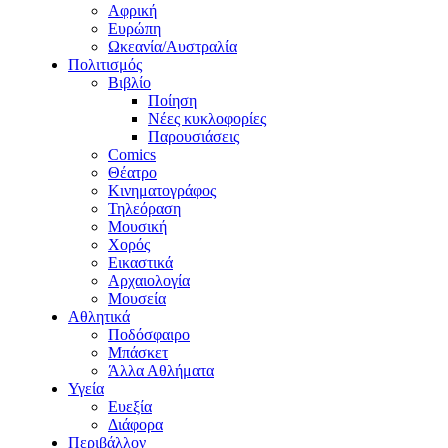
Αφρική
Ευρώπη
Ωκεανία/Αυστραλία
Πολιτισμός
Βιβλίο
Ποίηση
Νέες κυκλοφορίες
Παρουσιάσεις
Comics
Θέατρο
Κινηματογράφος
Τηλεόραση
Μουσική
Χορός
Εικαστικά
Αρχαιολογία
Μουσεία
Αθλητικά
Ποδόσφαιρο
Μπάσκετ
Άλλα Αθλήματα
Υγεία
Ευεξία
Διάφορα
Περιβάλλον