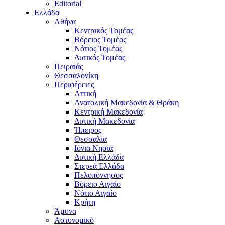
Editorial
Ελλάδα
Αθήνα
Κεντρικός Τομέας
Βόρειος Τομέας
Νότιος Τομέας
Δυτικός Τομέας
Πειραιάς
Θεσσαλονίκη
Περιφέρειες
Αττική
Ανατολική Μακεδονία & Θράκη
Κεντρική Μακεδονία
Δυτική Μακεδονία
Ήπειρος
Θεσσαλία
Ιόνια Νησιά
Δυτική Ελλάδα
Στερεά Ελλάδα
Πελοπόννησος
Βόρειο Αιγαίο
Νότιο Αιγαίο
Κρήτη
Άμυνα
Αστυνομικό