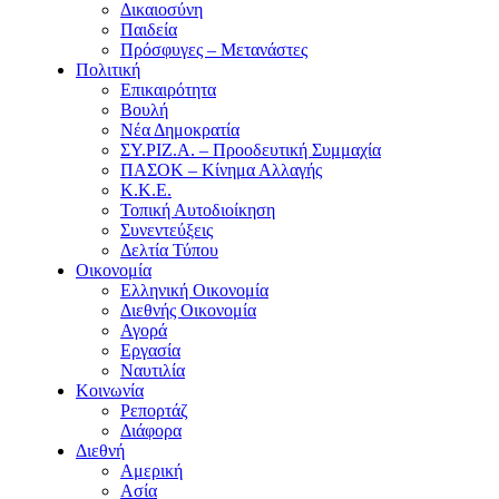
Δικαιοσύνη
Παιδεία
Πρόσφυγες – Μετανάστες
Πολιτική
Επικαιρότητα
Βουλή
Νέα Δημοκρατία
ΣΥ.ΡΙΖ.Α. – Προοδευτική Συμμαχία
ΠΑΣΟΚ – Κίνημα Αλλαγής
Κ.Κ.Ε.
Τοπική Αυτοδιοίκηση
Συνεντεύξεις
Δελτία Τύπου
Οικονομία
Ελληνική Οικονομία
Διεθνής Οικονομία
Αγορά
Εργασία
Ναυτιλία
Κοινωνία
Ρεπορτάζ
Διάφορα
Διεθνή
Αμερική
Ασία