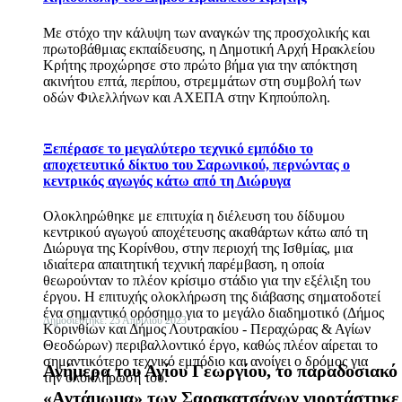
Με στόχο την κάλυψη των αναγκών της προσχολικής και
πρωτοβάθμιας εκπαίδευσης, η Δημοτική Αρχή Ηρακλείου
Κρήτης προχώρησε στο πρώτο βήμα για την απόκτηση
ακινήτου επτά, περίπου, στρεμμάτων στη συμβολή των
οδών Φιλελλήνων και ΑΧΕΠΑ στην Κηπούπολη.
Ξεπέρασε το μεγαλύτερο τεχνικό εμπόδιο το
αποχετευτικό δίκτυο του Σαρωνικού, περνώντας ο
κεντρικός αγωγός κάτω από τη Διώρυγα
Ολοκληρώθηκε με επιτυχία η διέλευση του δίδυμου
κεντρικού αγωγού αποχέτευσης ακαθάρτων κάτω από τη
Διώρυγα της Κορίνθου, στην περιοχή της Ισθμίας, μια
ιδιαίτερα απαιτητική τεχνική παρέμβαση, η οποία
θεωρούνταν το πλέον κρίσιμο στάδιο για την εξέλιξη του
έργου. Η επιτυχής ολοκλήρωση της διάβασης σηματοδοτεί
ένα σημαντικό ορόσημο για το μεγάλο διαδημοτικό (Δήμος
Δημοσιεύτηκε: 25 Απριλίου 2023
Κορινθίων και Δήμος Λουτρακίου - Περαχώρας & Αγίων
Θεοδώρων) περιβαλλοντικό έργο, καθώς πλέον αίρεται το
σημαντικότερο τεχνικό εμπόδιο και ανοίγει ο δρόμος για
Ανήμερα του Αγίου Γεωργίου, το παραδοσιακό
την ολοκλήρωσή του.
«Aντάμωμα» των Σαρακατσάνων γιορτάστηκε