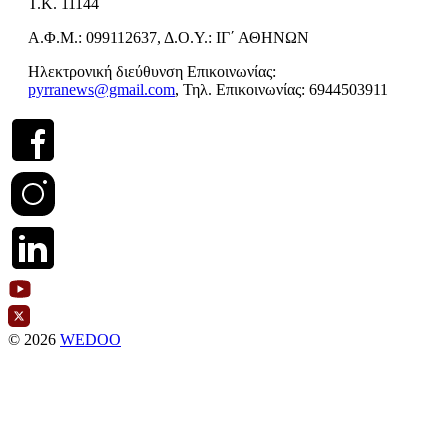
Τ.Κ. 11144
Α.Φ.Μ.: 099112637, Δ.Ο.Υ.: ΙΓ΄ ΑΘΗΝΩΝ
Ηλεκτρονική διεύθυνση Επικοινωνίας:
pyrranews@gmail.com
, Τηλ. Επικοινωνίας: 6944503911
© 2026
WEDOO