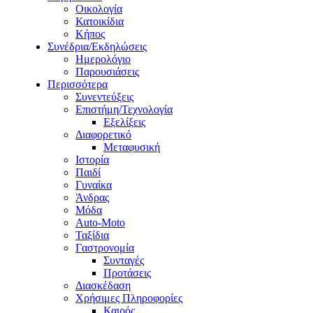
Οικολογία
Κατοικίδια
Κήπος
Συνέδρια/Εκδηλώσεις
Ημερολόγιο
Παρουσιάσεις
Περισσότερα
Συνεντεύξεις
Επιστήμη/Τεχνολογία
Εξελίξεις
Διαφορετικό
Μεταφυσική
Ιστορία
Παιδί
Γυναίκα
Άνδρας
Μόδα
Auto-Moto
Ταξίδια
Γαστρονομία
Συνταγές
Προτάσεις
Διασκέδαση
Χρήσιμες Πληροφορίες
Καιρός