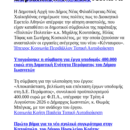
Η Δημοτική Αρχή του Δήμος Νέας Φιλαδέλφειας-Νέας
Χαλκηδόνας ενημέρωσε τους πολίτες πως το Διοικητικό
Εφετείο Αθηνών απέρριψε την αίτηση αναστολής, που
είχαν καταθέσει οι δημοτικοί σύμβουλοι της παράταξης
«Πολιτών Πολιτεία» κ.κ. Μιχάλης Κουτσάκης, Ηλίας
Τάφας και Σωτήρης Κοσκολέτος, με την οποία ζητούσαν να
ανασταλούν οι εργασίες ανέγερσης του νέου «Κένταυρου».
Ήπειρος
Κοινωνία
Περιβάλλον
Τοπική Αυτοδιοίκηση
Υπογράφηκε η σύμβαση για έργα υποδομής 400.000
ευρώ στη Δημοτική Ενότητα Περάματος του Δήμου
Ιωαννιτών
Τη σύμβαση για την υλοποίηση του έργου:
«Αποκατάσταση, βελτίωση και επέκταση έργων υποδομής
στη Δ.Ε. Περάματος», συνολικού προϋπολογισμού
400.000 ευρώ με Φ.Π.Α., υπέγραψε την Τρίτη 4
Αυγούστου 2026 ο Δήμαρχος Ιωαννιτών, κ. Θωμάς
Μπέγκας, με τον ανάδοχο του έργου.
Κοινωνία
Κρήτη
Παιδεία
Τοπική Αυτοδιοίκηση
Πρώτο βήμα για το νέο σχολικό συγκρότημα στην
Κηπούπολη, του Δήμου Ηρακλείου Κρήτης