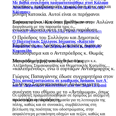
Με βαθιά συγκίνηση πραγματοποιήθηκε στον Κάλαμο
τσοπάνοι, προβαταραίοι, χωρίς δική τους γη και
Λευκάδας η εκδήλωση: «Το Μεσολόγγι τιμά το νησί
Κάλαμος»
μόνιμη κατοικία. Αυτοί είναι οι περήφανοι
Σαρακατσάνοι. Και όσοι βρέθηκαν στον Αυλώνα
Ιδιαίτερη τιμή και λαμπρότητα προσέδωσαν στη
διοργάνωση με την παρουσία τους ο...
ένιωσαν δυνατά αυτή τη βαριά παράδοση.
Κεντρική Μακεδονία
Κοινωνία
Τοπική Αυτοδιοίκηση
Ο Πρόεδρος του Συλλόγου και Δημοτικός
Ο Πολιτιστικός Σύλλογος Ισώματος «Καπετάν
Σύμβουλος κ. Χρήστος Σαμπάνης έκανε το
Ράμναλης τίμησε τον Δήμαρχο Κιλκίς κ. Δημήτρη
Κυριακίδη
καλωσόρισμα και ο Αντιπρόεδρος κ. Θωμάς
Μακροδημήτρης υποδέχθηκε τους
Στην εκδήλωση βρέθηκαν και οι Αντιδήμαρχοι κ.κ.
Αλέξανδρος Σημαιοφορίδης και Θεμιστοκλής Κοσμίδης,...
«καλεσμένους», ενώ ο εορτάζων Αντιδήμαρχος κ.
Γιώργος Παπαγιάννης έδωσε συγχαρητήρια στον
Νέες ασφαλτοστρώσεις σε κομβικούς δρόμους των Α΄
Σύλλογο Σαρακατσαναίων Αυλώνα για τη
και Β΄ Δημοτικών Κοινοτήτων από τον Δήμο Πειραιά
συνέχιση του εθίμου με το «Αντάμωμα», όπως
Οι εργασίες πραγματοποιήθηκαν σε δρόμους με αυξημένη
προστάζει η παράδοση.
κυκλοφορία και ιδιαίτερη σημασία για τη λειτουργία της
πόλης, καθώς και σε συνοικίες, συμβάλλοντας στη
βελτίωση της ποιότητας του οδοστρώματος, στην
ασφαλέστερη μετακίνηση οδηγών και πεζών, καθώς και