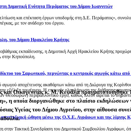
 στη Δημοτική Ενότητα Περάματος του Δήμου Ιωαννιτών
βελτίωση και επέκταση έργων υποδομής στη Δ.Ε. Περάματος», συνολ
έγκας, με τον ανάδοχο του έργου.
ολη, του Δήμου Ηρακλείου Κρήτης
οβάθμιας εκπαίδευσης, η Δημοτική Αρχή Ηρακλείου Κρήτης προχώρησ
 στην Κηπούπολη.
ό δίκτυο του Σαρωνικού, περνώντας ο κεντρικός αγωγός κάτω από
αγωγού αποχέτευσης ακαθάρτων κάτω από τη Διώρυγα της Κορίνθου, στ
 την εξέλιξη του έργου. Η επιτυχής ολοκλήρωση της διάβασης σηματο
 και Οικογένειας κ. Μ. Κεφάλα πραγματοποιήθηκε Η
 Θεοδώρων) περιβαλλοντικό έργο, καθώς πλέον αίρεται το σημαντικό
η», η οποία διοργανώθηκε στο πλαίσιο εκδηλώσεων 
σιας Υγείας του Δήμου Αγρινίου, στην αίθουσα συν
ι αναπτυξιακή ώθηση μέσω της Ο.Χ.Ε. Αγράφων και της λίμνης 
παδούλα.
στη στην Τακτική Συνεδρίαση του Δημοτικού Συμβουλίου Αγράφων, 