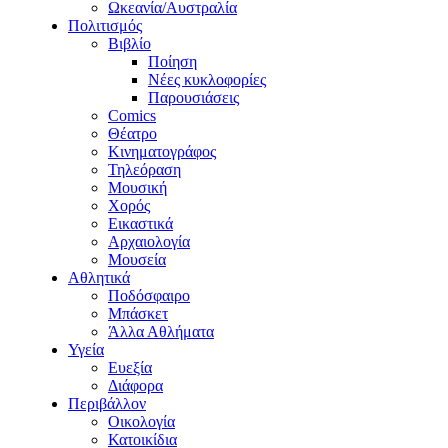
Ωκεανία/Αυστραλία
Πολιτισμός
Βιβλίο
Ποίηση
Νέες κυκλοφορίες
Παρουσιάσεις
Comics
Θέατρο
Κινηματογράφος
Τηλεόραση
Μουσική
Χορός
Εικαστικά
Αρχαιολογία
Μουσεία
Αθλητικά
Ποδόσφαιρο
Μπάσκετ
Άλλα Αθλήματα
Υγεία
Ευεξία
Διάφορα
Περιβάλλον
Οικολογία
Κατοικίδια