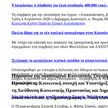
Υπογράφηκε η σύμβαση για έργα υποδομής 400.000 ευρώ
Τη σύμβαση για την υλοποίηση του έργου: «Αποκατάσταση, 
Τρίτη 4 Αυγούστου 2026 ο Δήμαρχος Ιωαννιτών, κ. Θωμάς Μπ
Κοινωνία
Κρήτη
Παιδεία
Τοπική Αυτοδιοίκηση
Πρώτο βήμα για το νέο σχολικό συγκρότημα στην Κηπούπ
Με στόχο την κάλυψη των αναγκών της προσχολικής και πρωτ
στρεμμάτων στη συμβολή των οδών Φιλελλήνων και ΑΧΕΠΑ
Ξεπέρασε το μεγαλύτερο τεχνικό εμπόδιο το αποχετευτικ
Δημοσιεύτηκε: 11 Μαΐου 2024
Ολοκληρώθηκε με επιτυχία η διέλευση του δίδυμου κεντρικού 
παρέμβαση, η οποία θεωρούνταν το πλέον κρίσιμο στάδιο για
Παρουσία της υφυπουργού Κοινωνικής Συνοχής
(Δήμος Κορινθίων και Δήμος Λουτρακίου - Περαχώρας & Αγίων
Προκλήσεις, Κοινωνική συνοχή και Υποστήριξ
ολοκλήρωσή του.
τη Διεύθυνση Κοινωνικής Προστασίας και Δημό
Νέα οδικά έργα από την Περιφέρεια Στερεάς Ελλάδας κα
οποία συντόνισε η Δημοσιογράφος κ. Νίκη Πα
Ο Περιφερειάρχης Στερεάς Ελλάδας, κ. Φάνης Σπανός, παρέ