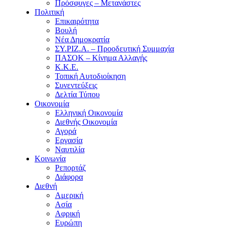
Πρόσφυγες – Μετανάστες
Πολιτική
Επικαιρότητα
Βουλή
Νέα Δημοκρατία
ΣΥ.ΡΙΖ.Α. – Προοδευτική Συμμαχία
ΠΑΣΟΚ – Κίνημα Αλλαγής
Κ.Κ.Ε.
Τοπική Αυτοδιοίκηση
Συνεντεύξεις
Δελτία Τύπου
Οικονομία
Ελληνική Οικονομία
Διεθνής Οικονομία
Αγορά
Εργασία
Ναυτιλία
Κοινωνία
Ρεπορτάζ
Διάφορα
Διεθνή
Αμερική
Ασία
Αφρική
Ευρώπη