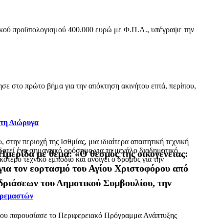
ικού προϋπολογισμού 400.000 ευρώ με Φ.Π.Α., υπέγραψε την
ε στο πρώτο βήμα για την απόκτηση ακινήτου επτά, περίπου,
 τη Διώρυγα
ην περιοχή της Ισθμίας, μια ιδιαίτερα απαιτητική τεχνική
δοτεί ένα σημαντικό ορόσημο για το μεγάλο διαδημοτικό
μερίδα με θέμα: «Ο θεσμός της οικογένειας:
τερο τεχνικό εμπόδιο και ανοίγει ο δρόμος για την
για τον εορτασμό του Αγίου Χριστοφόρου από
εδριάσεων του Δημοτικού Συμβουλίου, την
Κρεμαστών
όπου παρουσίασε το Περιφερειακό Πρόγραμμα Ανάπτυξης