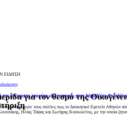
Ν ΕΙΔΗΣΗ
οδιοίκηση
ίδα για τον θεσμό της Οικογένεια
ά της ανέγερσης του νέου «Κένταυρου» στον Δήμο Νέας Φιλαδέλ
στήριξη
ας ενημέρωσε τους πολίτες πως το Διοικητικό Εφετείο Αθηνών απέρ
ουτσάκης, Ηλίας Τάφας και Σωτήρης Κοσκολέτος, με την οποία ζητού