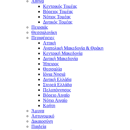
Αθήνα
Κεντρικός Τομέας
Βόρειος Τομέας
Νότιος Τομέας
Δυτικός Τομέας
Πειραιάς
Θεσσαλονίκη
Περιφέρειες
Αττική
Ανατολική Μακεδονία & Θράκη
Κεντρική Μακεδονία
Δυτική Μακεδονία
Ήπειρος
Θεσσαλία
Ιόνια Νησιά
Δυτική Ελλάδα
Στερεά Ελλάδα
Πελοπόννησος
Βόρειο Αιγαίο
Νότιο Αιγαίο
Κρήτη
Άμυνα
Αστυνομικό
Δικαιοσύνη
Παιδεία