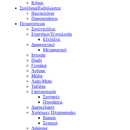
Κήπος
Συνέδρια/Εκδηλώσεις
Ημερολόγιο
Παρουσιάσεις
Περισσότερα
Συνεντεύξεις
Επιστήμη/Τεχνολογία
Εξελίξεις
Διαφορετικό
Μεταφυσική
Ιστορία
Παιδί
Γυναίκα
Άνδρας
Μόδα
Auto-Moto
Ταξίδια
Γαστρονομία
Συνταγές
Προτάσεις
Διασκέδαση
Χρήσιμες Πληροφορίες
Καιρός
Σεισμοί
Διάφορα