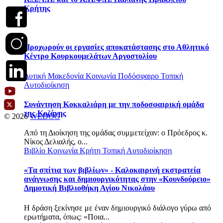
Κρήτης
Προχωρούν οι εργασίες αποκατάστασης στο Αθλητικό
Κέντρο Κουρκουμελάτων Αργοστολίου
Δυτική Μακεδονία
Κοινωνία
Ποδόσφαιρο
Τοπική
Αυτοδιοίκηση
Συνάντηση Κοκκαλιάρη με την ποδοσφαιρική ομάδα
της Κοζάνης
© 2026
WEDOO
Από τη Διοίκηση της ομάδας συμμετείχαν: o Πρόεδρος κ.
Νίκος Δελιαλής, ο...
Βιβλίο
Κοινωνία
Κρήτη
Τοπική Αυτοδιοίκηση
«Τα σπίτια των βιβλίων» - Καλοκαιρινή εκστρατεία
ανάγνωσης και δημιουργικότητας στην «Κουνδούρειο»
Δημοτική Βιβλιοθήκη Αγίου Νικολάου
Η δράση ξεκίνησε με έναν δημιουργικό διάλογο γύρω από
ερωτήματα, όπως: «Ποια...