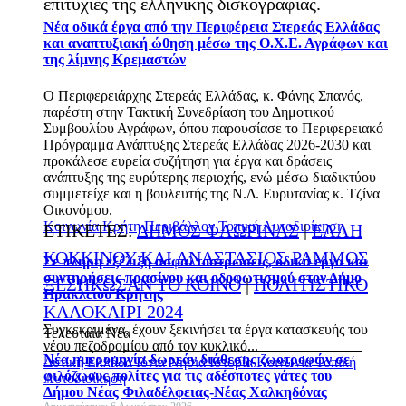
επιτυχίες της ελληνικής δισκογραφίας.
Νέα οδικά έργα από την Περιφέρεια Στερεάς Ελλάδας
και αναπτυξιακή ώθηση μέσω της Ο.Χ.Ε. Αγράφων και
της λίμνης Κρεμαστών
Ο Περιφερειάρχης Στερεάς Ελλάδας, κ. Φάνης Σπανός,
παρέστη στην Τακτική Συνεδρίαση του Δημοτικού
Συμβουλίου Αγράφων, όπου παρουσίασε το Περιφερειακό
Πρόγραμμα Ανάπτυξης Στερεάς Ελλάδας 2026-2030 και
προκάλεσε ευρεία συζήτηση για έργα και δράσεις
ανάπτυξης της ευρύτερης περιοχής, ενώ μέσω διαδικτύου
συμμετείχε και η βουλευτής της Ν.Δ. Ευρυτανίας κ. Τζίνα
Οικονόμου.
Κοινωνία
Κρήτη
Περιβάλλον
Τοπική Αυτοδιοίκηση
ΕΤΙΚΕΤΕΣ:
ΔΗΜΟΣ ΦΛΩΡΙΝΑΣ
|
ΕΛΛΗ
ΚΟΚΚΙΝΟΥ ΚΑΙ ΑΝΑΣΤΑΣΙΟΣ ΡΑΜΜΟΣ
Σε πλήρη εξέλιξη ασφαλτοστρώσεις, οδικά έργα και
συντηρήσεις πρασίνου και οδοφωτισμού στον Δήμο
ΞΕΣΗΚΩΣΑΝ ΤΟ ΚΟΙΝΟ
|
ΠΟΛΙΤΙΣΤΙΚΟ
Ηρακλείου Κρήτης
ΚΑΛΟΚΑΙΡΙ 2024
Συγκεκριμένα, έχουν ξεκινήσει τα έργα κατασκευής του
Τελευταία Νέα
νέου πεζοδρομίου από τον κυκλικό...
Νέα ημερομηνία δωρεάν διάθεσης ζωοτροφών σε
Δυτική Ελλάδα
Ιόνια Νησιά
Ιστορία
Κοινωνία
Τοπική
φιλόζωους πολίτες για τις αδέσποτες γάτες του
Αυτοδιοίκηση
Δήμου Νέας Φιλαδέλφειας-Νέας Χαλκηδόνας