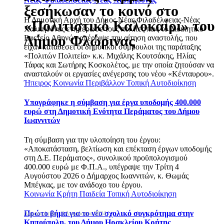
ξεσήκωσαν το κοινό στο
Η Δημοτική Αρχή του Δήμος Νέας Φιλαδέλφειας-Νέας
«Πολιτιστικό Καλοκαίρι» του
Χαλκηδόνας ενημέρωσε τους πολίτες πως το Διοικητικό
Δήμου Φλώρινας
Εφετείο Αθηνών απέρριψε την αίτηση αναστολής, που
είχαν καταθέσει οι δημοτικοί σύμβουλοι της παράταξης
«Πολιτών Πολιτεία» κ.κ. Μιχάλης Κουτσάκης, Ηλίας
Τάφας και Σωτήρης Κοσκολέτος, με την οποία ζητούσαν να
ανασταλούν οι εργασίες ανέγερσης του νέου «Κένταυρου».
Ήπειρος
Κοινωνία
Περιβάλλον
Τοπική Αυτοδιοίκηση
Υπογράφηκε η σύμβαση για έργα υποδομής 400.000
ευρώ στη Δημοτική Ενότητα Περάματος του Δήμου
Ιωαννιτών
Τη σύμβαση για την υλοποίηση του έργου:
«Αποκατάσταση, βελτίωση και επέκταση έργων υποδομής
στη Δ.Ε. Περάματος», συνολικού προϋπολογισμού
400.000 ευρώ με Φ.Π.Α., υπέγραψε την Τρίτη 4
Αυγούστου 2026 ο Δήμαρχος Ιωαννιτών, κ. Θωμάς
Μπέγκας, με τον ανάδοχο του έργου.
Κοινωνία
Κρήτη
Παιδεία
Τοπική Αυτοδιοίκηση
Πρώτο βήμα για το νέο σχολικό συγκρότημα στην
Δημοσιεύτηκε: 3 Αυγούστου 2024
Κηπούπολη, του Δήμου Ηρακλείου Κρήτης