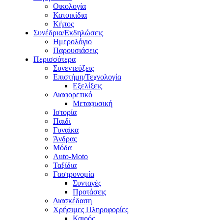
Οικολογία
Κατοικίδια
Κήπος
Συνέδρια/Εκδηλώσεις
Ημερολόγιο
Παρουσιάσεις
Περισσότερα
Συνεντεύξεις
Επιστήμη/Τεχνολογία
Εξελίξεις
Διαφορετικό
Μεταφυσική
Ιστορία
Παιδί
Γυναίκα
Άνδρας
Μόδα
Auto-Moto
Ταξίδια
Γαστρονομία
Συνταγές
Προτάσεις
Διασκέδαση
Χρήσιμες Πληροφορίες
Καιρός