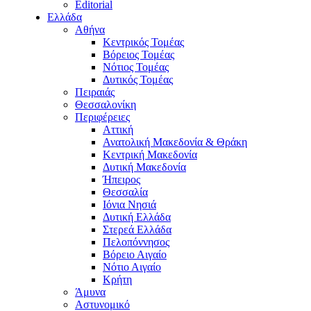
Editorial
Ελλάδα
Αθήνα
Κεντρικός Τομέας
Βόρειος Τομέας
Νότιος Τομέας
Δυτικός Τομέας
Πειραιάς
Θεσσαλονίκη
Περιφέρειες
Αττική
Ανατολική Μακεδονία & Θράκη
Κεντρική Μακεδονία
Δυτική Μακεδονία
Ήπειρος
Θεσσαλία
Ιόνια Νησιά
Δυτική Ελλάδα
Στερεά Ελλάδα
Πελοπόννησος
Βόρειο Αιγαίο
Νότιο Αιγαίο
Κρήτη
Άμυνα
Αστυνομικό