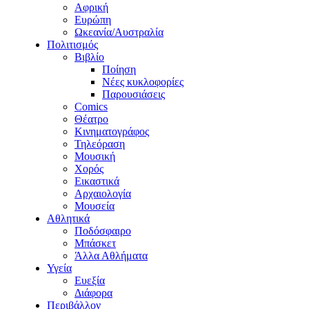
Αφρική
Ευρώπη
Ωκεανία/Αυστραλία
Πολιτισμός
Βιβλίο
Ποίηση
Νέες κυκλοφορίες
Παρουσιάσεις
Comics
Θέατρο
Κινηματογράφος
Τηλεόραση
Μουσική
Χορός
Εικαστικά
Αρχαιολογία
Μουσεία
Αθλητικά
Ποδόσφαιρο
Μπάσκετ
Άλλα Αθλήματα
Υγεία
Ευεξία
Διάφορα
Περιβάλλον