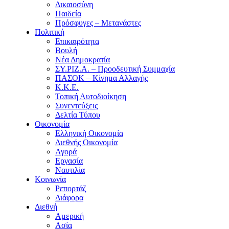
Δικαιοσύνη
Παιδεία
Πρόσφυγες – Μετανάστες
Πολιτική
Επικαιρότητα
Βουλή
Νέα Δημοκρατία
ΣΥ.ΡΙΖ.Α. – Προοδευτική Συμμαχία
ΠΑΣΟΚ – Κίνημα Αλλαγής
Κ.Κ.Ε.
Τοπική Αυτοδιοίκηση
Συνεντεύξεις
Δελτία Τύπου
Οικονομία
Ελληνική Οικονομία
Διεθνής Οικονομία
Αγορά
Εργασία
Ναυτιλία
Κοινωνία
Ρεπορτάζ
Διάφορα
Διεθνή
Αμερική
Ασία