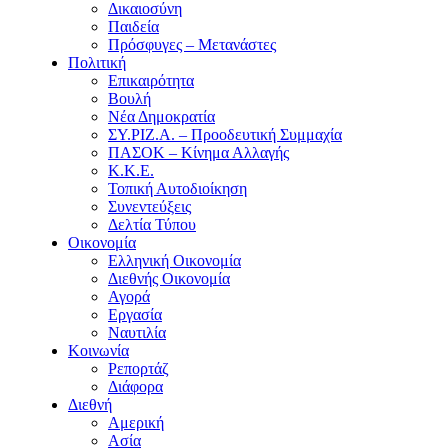
Δικαιοσύνη
Παιδεία
Πρόσφυγες – Μετανάστες
Πολιτική
Επικαιρότητα
Βουλή
Νέα Δημοκρατία
ΣΥ.ΡΙΖ.Α. – Προοδευτική Συμμαχία
ΠΑΣΟΚ – Κίνημα Αλλαγής
Κ.Κ.Ε.
Τοπική Αυτοδιοίκηση
Συνεντεύξεις
Δελτία Τύπου
Οικονομία
Ελληνική Οικονομία
Διεθνής Οικονομία
Αγορά
Εργασία
Ναυτιλία
Κοινωνία
Ρεπορτάζ
Διάφορα
Διεθνή
Αμερική
Ασία