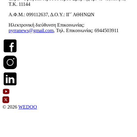
Τ.Κ. 11144
Α.Φ.Μ.: 099112637, Δ.Ο.Υ.: ΙΓ΄ ΑΘΗΝΩΝ
Ηλεκτρονική διεύθυνση Επικοινωνίας:
pyrranews@gmail.com
, Τηλ. Επικοινωνίας: 6944503911
© 2026
WEDOO