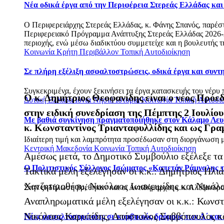
Νέα οδικά έργα από την Περιφέρεια Στερεάς Ελλάδας κα
Ο Περιφερειάρχης Στερεάς Ελλάδας, κ. Φάνης Σπανός, παρέσ
Περιφερειακό Πρόγραμμα Ανάπτυξης Στερεάς Ελλάδας 2026-20
περιοχής, ενώ μέσω διαδικτύου συμμετείχε και η βουλευτής τ
Κοινωνία
Κρήτη
Περιβάλλον
Τοπική Αυτοδιοίκηση
Σε πλήρη εξέλιξη ασφαλτοστρώσεις, οδικά έργα και συν
Συγκεκριμένα, έχουν ξεκινήσει τα έργα κατασκευής του νέου 
Ο κ. Δημήτριος Θεοφανίδης είναι ο νέος Πρόε
Δυτική Ελλάδα
Ιόνια Νησιά
Ιστορία
Κοινωνία
Τοπική Αυτοδι
στην ειδική συνεδρίαση της Πέμπτης 2 Ιουλίο
Με βαθιά συγκίνηση πραγματοποιήθηκε στον Κάλαμο Λευ
κ. Κωνσταντίνος Τριανταφυλλίδης και ως Γρα
Ιδιαίτερη τιμή και λαμπρότητα προσέδωσαν στη διοργάνωση με
Κεντρική Μακεδονία
Κοινωνία
Τοπική Αυτοδιοίκηση
Αμέσως μετά, το Δημοτικό Συμβούλιο εξέλεξε τα
Ο Πολιτιστικός Σύλλογος Ισώματος «Καπετάν Ράμναλης τ
Τακτικά μέλη εξελέγησαν οι κ.κ.: Δημήτριος Ηλι
Χατζητιμοθέου, Νικόλαος Ιωακειμίδης και Νικόλ
Στην εκδήλωση βρέθηκαν και οι Αντιδήμαρχοι κ.κ. Αλέξανδρο
Αναπληρωματικά μέλη εξελέγησαν οι κ.κ.: Κωνσ
Νικόλαος Καρυπίδης, Απόστολος Σαββόπουλος κα
Νέες ασφαλτοστρώσεις σε κομβικούς δρόμους των Α΄ και