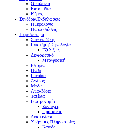
Οικολογία
Κατοικίδια
Κήπος
Συνέδρια/Εκδηλώσεις
Ημερολόγιο
Παρουσιάσεις
Περισσότερα
Συνεντεύξεις
Επιστήμη/Τεχνολογία
Εξελίξεις
Διαφορετικό
Μεταφυσική
Ιστορία
Παιδί
Γυναίκα
Άνδρας
Μόδα
Auto-Moto
Ταξίδια
Γαστρονομία
Συνταγές
Προτάσεις
Διασκέδαση
Χρήσιμες Πληροφορίες
Καιρός