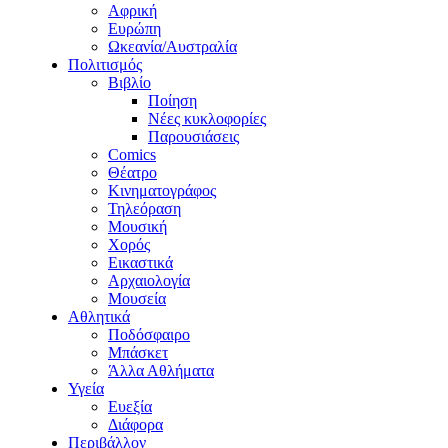
Αφρική
Ευρώπη
Ωκεανία/Αυστραλία
Πολιτισμός
Βιβλίο
Ποίηση
Νέες κυκλοφορίες
Παρουσιάσεις
Comics
Θέατρο
Κινηματογράφος
Τηλεόραση
Μουσική
Χορός
Εικαστικά
Αρχαιολογία
Μουσεία
Αθλητικά
Ποδόσφαιρο
Μπάσκετ
Άλλα Αθλήματα
Υγεία
Ευεξία
Διάφορα
Περιβάλλον