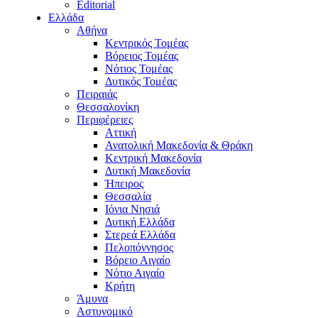
Editorial
Ελλάδα
Αθήνα
Κεντρικός Τομέας
Βόρειος Τομέας
Νότιος Τομέας
Δυτικός Τομέας
Πειραιάς
Θεσσαλονίκη
Περιφέρειες
Αττική
Ανατολική Μακεδονία & Θράκη
Κεντρική Μακεδονία
Δυτική Μακεδονία
Ήπειρος
Θεσσαλία
Ιόνια Νησιά
Δυτική Ελλάδα
Στερεά Ελλάδα
Πελοπόννησος
Βόρειο Αιγαίο
Νότιο Αιγαίο
Κρήτη
Άμυνα
Αστυνομικό