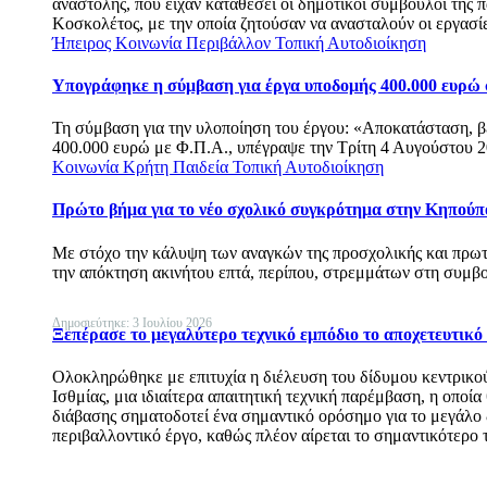
αναστολής, που είχαν καταθέσει οι δημοτικοί σύμβουλοι της
Κοσκολέτος, με την οποία ζητούσαν να ανασταλούν οι εργασί
Ήπειρος
Κοινωνία
Περιβάλλον
Τοπική Αυτοδιοίκηση
Υπογράφηκε η σύμβαση για έργα υποδομής 400.000 ευρώ
Τη σύμβαση για την υλοποίηση του έργου: «Αποκατάσταση, 
400.000 ευρώ με Φ.Π.Α., υπέγραψε την Τρίτη 4 Αυγούστου 2
Κοινωνία
Κρήτη
Παιδεία
Τοπική Αυτοδιοίκηση
Πρώτο βήμα για το νέο σχολικό συγκρότημα στην Κηπούπ
Με στόχο την κάλυψη των αναγκών της προσχολικής και πρω
την απόκτηση ακινήτου επτά, περίπου, στρεμμάτων στη συ
Δημοσιεύτηκε: 3 Ιουλίου 2026
Ξεπέρασε το μεγαλύτερο τεχνικό εμπόδιο το αποχετευτικ
Ολοκληρώθηκε με επιτυχία η διέλευση του δίδυμου κεντρικο
Ισθμίας, μια ιδιαίτερα απαιτητική τεχνική παρέμβαση, η οποί
διάβασης σηματοδοτεί ένα σημαντικό ορόσημο για το μεγάλ
περιβαλλοντικό έργο, καθώς πλέον αίρεται το σημαντικότερο 