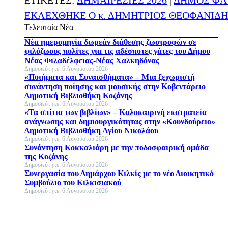
ΕΤΙΚΕΤΕΣ:
ΔΗΜΑΙΡΕΣΙΕΣ 2026
|
ΔΗΜΟΣ ΦΛ
ΕΚΛΕΧΘΗΚΕ Ο κ. ΔΗΜΗΤΡΙΟΣ ΘΕΟΦΑΝΙΔ
Τελευταία Νέα
Νέα ημερομηνία δωρεάν διάθεσης ζωοτροφών σε
φιλόζωους πολίτες για τις αδέσποτες γάτες του Δήμου
Νέας Φιλαδέλφειας-Νέας Χαλκηδόνας
Δημοσιεύτηκε: 6 Αυγούστου 2026
«Ποιήματα και Συναισθήματα» – Μια ξεχωριστή
συνάντηση ποίησης και μουσικής στην Κοβεντάρειο
Δημοτική Βιβλιοθήκη Κοζάνης
Δημοσιεύτηκε: 6 Αυγούστου 2026
«Τα σπίτια των βιβλίων» – Καλοκαιρινή εκστρατεία
ανάγνωσης και δημιουργικότητας στην «Κουνδούρειο»
Δημοτική Βιβλιοθήκη Αγίου Νικολάου
Δημοσιεύτηκε: 6 Αυγούστου 2026
Συνάντηση Κοκκαλιάρη με την ποδοσφαιρική ομάδα
της Κοζάνης
Δημοσιεύτηκε: 6 Αυγούστου 2026
Συνεργασία του Δημάρχου Κιλκίς με το νέο Διοικητικό
Συμβούλιο του Κιλκισιακού
Δημοσιεύτηκε: 6 Αυγούστου 2026