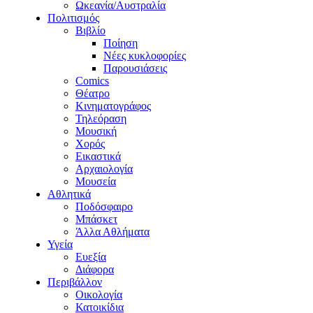
Ωκεανία/Αυστραλία
Πολιτισμός
Βιβλίο
Ποίηση
Νέες κυκλοφορίες
Παρουσιάσεις
Comics
Θέατρο
Κινηματογράφος
Τηλεόραση
Μουσική
Χορός
Εικαστικά
Αρχαιολογία
Μουσεία
Αθλητικά
Ποδόσφαιρο
Μπάσκετ
Άλλα Αθλήματα
Υγεία
Ευεξία
Διάφορα
Περιβάλλον
Οικολογία
Κατοικίδια