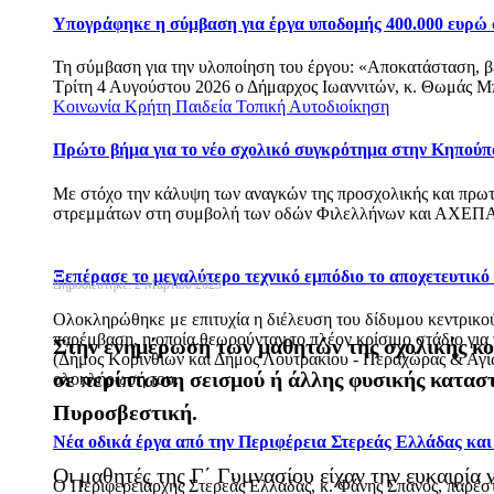
Υπογράφηκε η σύμβαση για έργα υποδομής 400.000 ευρώ
Τη σύμβαση για την υλοποίηση του έργου: «Αποκατάσταση, 
Τρίτη 4 Αυγούστου 2026 ο Δήμαρχος Ιωαννιτών, κ. Θωμάς Μπ
Κοινωνία
Κρήτη
Παιδεία
Τοπική Αυτοδιοίκηση
Πρώτο βήμα για το νέο σχολικό συγκρότημα στην Κηπούπ
Με στόχο την κάλυψη των αναγκών της προσχολικής και πρωτ
στρεμμάτων στη συμβολή των οδών Φιλελλήνων και ΑΧΕΠΑ
Ξεπέρασε το μεγαλύτερο τεχνικό εμπόδιο το αποχετευτικ
Δημοσιεύτηκε: 2 Μαρτίου 2023
Ολοκληρώθηκε με επιτυχία η διέλευση του δίδυμου κεντρικού 
παρέμβαση, η οποία θεωρούνταν το πλέον κρίσιμο στάδιο για
Στην ενημέρωση των μαθητών της σχολικής κο
(Δήμος Κορινθίων και Δήμος Λουτρακίου - Περαχώρας & Αγίων
σε περίπτωση σεισμού ή άλλης φυσικής κατασ
ολοκλήρωσή του.
Πυροσβεστική.
Νέα οδικά έργα από την Περιφέρεια Στερεάς Ελλάδας κα
Οι μαθητές της Γ΄ Γυμνασίου είχαν την ευκαιρία
Ο Περιφερειάρχης Στερεάς Ελλάδας, κ. Φάνης Σπανός, παρέ