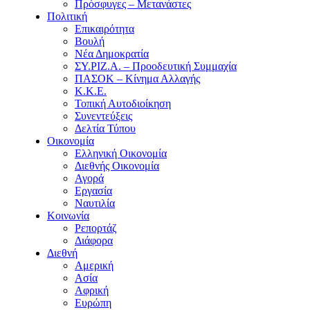
Πρόσφυγες – Μετανάστες
Πολιτική
Επικαιρότητα
Βουλή
Νέα Δημοκρατία
ΣΥ.ΡΙΖ.Α. – Προοδευτική Συμμαχία
ΠΑΣΟΚ – Κίνημα Αλλαγής
Κ.Κ.Ε.
Τοπική Αυτοδιοίκηση
Συνεντεύξεις
Δελτία Τύπου
Οικονομία
Ελληνική Οικονομία
Διεθνής Οικονομία
Αγορά
Εργασία
Ναυτιλία
Κοινωνία
Ρεπορτάζ
Διάφορα
Διεθνή
Αμερική
Ασία
Αφρική
Ευρώπη