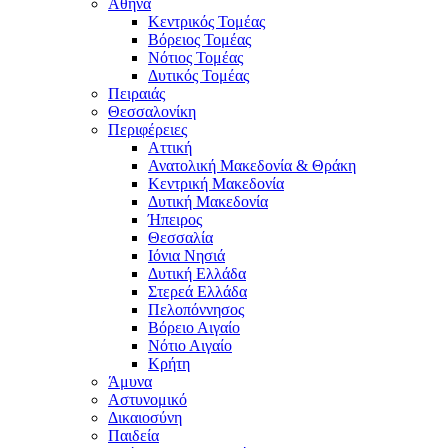
Αθήνα
Κεντρικός Τομέας
Βόρειος Τομέας
Νότιος Τομέας
Δυτικός Τομέας
Πειραιάς
Θεσσαλονίκη
Περιφέρειες
Αττική
Ανατολική Μακεδονία & Θράκη
Κεντρική Μακεδονία
Δυτική Μακεδονία
Ήπειρος
Θεσσαλία
Ιόνια Νησιά
Δυτική Ελλάδα
Στερεά Ελλάδα
Πελοπόννησος
Βόρειο Αιγαίο
Νότιο Αιγαίο
Κρήτη
Άμυνα
Αστυνομικό
Δικαιοσύνη
Παιδεία