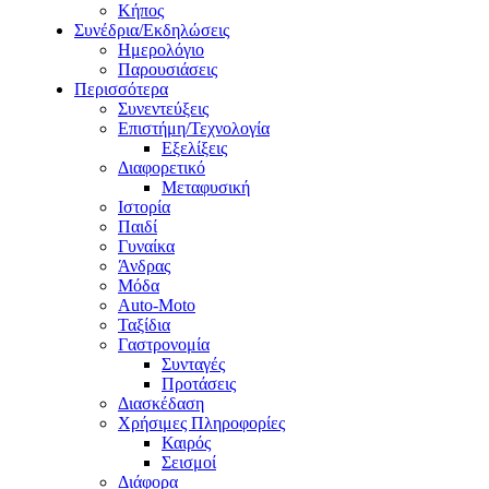
Κήπος
Συνέδρια/Εκδηλώσεις
Ημερολόγιο
Παρουσιάσεις
Περισσότερα
Συνεντεύξεις
Επιστήμη/Τεχνολογία
Εξελίξεις
Διαφορετικό
Μεταφυσική
Ιστορία
Παιδί
Γυναίκα
Άνδρας
Μόδα
Auto-Moto
Ταξίδια
Γαστρονομία
Συνταγές
Προτάσεις
Διασκέδαση
Χρήσιμες Πληροφορίες
Καιρός
Σεισμοί
Διάφορα