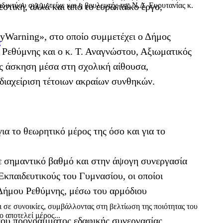
δικτύου συμμετείχε και η βουλευτής της Ν.Δ. Ευρυτανίας κ.
εστική, αλλά και από το ευρωπαϊκό έργο,
yWarning», στο οποίο συμμετέχει ο Δήμος
ς
Ρεθύμνης και ο κ. Τ. Αναγνώστου, Αξιωματικός
ης άσκηση μέσα στη σχολική αίθουσα,
 διαχείριση τέτοιων ακραίων συνθηκών.
ια το θεωρητικό μέρος της όσο και για το
σε σημαντικό βαθμό και στην άψογη συνεργασία
κπαιδευτικούς του Γυμνασίου, οι οποίοι
υ Δήμου Ρεθύμνης, μέσω του αρμόδιου
ι σε συνοικίες, συμβάλλοντας στη βελτίωση της ποιότητας του
 αποτελεί μέρος...
 του προγράμματος εδαφικής συνεργασίας