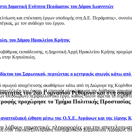
 στη Δημοτική Ενότητα Περάματος του Δήμου Ιωαννιτών
βελτίωση και επέκταση έργων υποδομής στη Δ.Ε. Περάματος», συνολ
έγκας, με τον ανάδοχο του έργου.
ολη, του Δήμου Ηρακλείου Κρήτης
οβάθμιας εκπαίδευσης, η Δημοτική Αρχή Ηρακλείου Κρήτης προχώρησ
 στην Κηπούπολη.
ό δίκτυο του Σαρωνικού, περνώντας ο κεντρικός αγωγός κάτω από
αγωγού αποχέτευσης ακαθάρτων κάτω από τη Διώρυγα της Κορίνθου, στ
 την εξέλιξη του έργου. Η επιτυχής ολοκλήρωση της διάβασης σηματο
ινότητας του 2ου Γυμνασίου Ρεθύμνου και στη συμμ
 Θεοδώρων) περιβαλλοντικό έργο, καθώς πλέον αίρεται το σημαντικό
τροφής προχώρησε το Τμήμα Πολιτικής Προστασίας τ
ι αναπτυξιακή ώθηση μέσω της Ο.Χ.Ε. Αγράφων και της λίμνης 
 να λάβουν σημαντικές πληροφορίες για την αποτελεσμ
στη στην Τακτική Συνεδρίαση του Δημοτικού Συμβουλίου Αγράφων, 