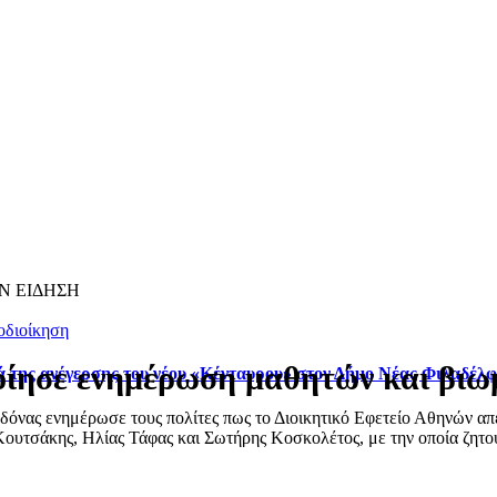
Ν ΕΙΔΗΣΗ
οδιοίκηση
ίησε ενημέρωση μαθητών και βιω
ά της ανέγερσης του νέου «Κένταυρου» στον Δήμο Νέας Φιλαδέλ
ας ενημέρωσε τους πολίτες πως το Διοικητικό Εφετείο Αθηνών απέρ
ουτσάκης, Ηλίας Τάφας και Σωτήρης Κοσκολέτος, με την οποία ζητού