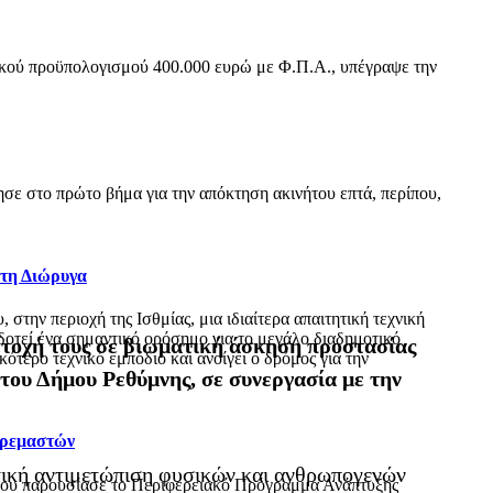
ικού προϋπολογισμού 400.000 ευρώ με Φ.Π.Α., υπέγραψε την
ε στο πρώτο βήμα για την απόκτηση ακινήτου επτά, περίπου,
 τη Διώρυγα
ην περιοχή της Ισθμίας, μια ιδιαίτερα απαιτητική τεχνική
δοτεί ένα σημαντικό ορόσημο για το μεγάλο διαδημοτικό
ετοχή τους σε βιωματική άσκηση προστασίας
τερο τεχνικό εμπόδιο και ανοίγει ο δρόμος για την
ου Δήμου Ρεθύμνης, σε συνεργασία με την
Κρεμαστών
ατική αντιμετώπιση φυσικών και ανθρωπογενών
όπου παρουσίασε το Περιφερειακό Πρόγραμμα Ανάπτυξης