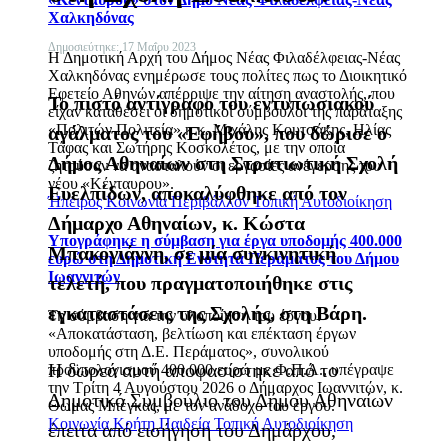
Χαλκηδόνας
Δημοσιεύτηκε: 17 Μαΐου 2023
Η Δημοτική Αρχή του Δήμος Νέας Φιλαδέλφειας-Νέας
Χαλκηδόνας ενημέρωσε τους πολίτες πως το Διοικητικό
Εφετείο Αθηνών απέρριψε την αίτηση αναστολής, που
Το πιστό αντίγραφο του εντυπωσιακού
είχαν καταθέσει οι δημοτικοί σύμβουλοι της παράταξης
«Πολιτών Πολιτεία» κ.κ. Μιχάλης Κουτσάκης, Ηλίας
αγάλματος του «Εφήβου», που δώρισε ο
Τάφας και Σωτήρης Κοσκολέτος, με την οποία
Δήμος Αθηναίων στη Στρατιωτική Σχολή
ζητούσαν να ανασταλούν οι εργασίες ανέγερσης του
νέου «Κένταυρου».
Ευελπίδων, αποκαλύφθηκε από τον
Ήπειρος
Κοινωνία
Περιβάλλον
Τοπική Αυτοδιοίκηση
Δήμαρχο Αθηναίων, κ. Κώστα
Υπογράφηκε η σύμβαση για έργα υποδομής 400.000
Μπακογιάννη, σε μία συγκινητική
ευρώ στη Δημοτική Ενότητα Περάματος του Δήμου
Ιωαννιτών
τελετή, που πραγματοποιήθηκε στις
εγκαταστάσεις της Σχολής, στη Βάρη.
Τη σύμβαση για την υλοποίηση του έργου:
«Αποκατάσταση, βελτίωση και επέκταση έργων
υποδομής στη Δ.Ε. Περάματος», συνολικού
Η δωρεά αυτή αποφασίστηκε από το
προϋπολογισμού 400.000 ευρώ με Φ.Π.Α., υπέγραψε
την Τρίτη 4 Αυγούστου 2026 ο Δήμαρχος Ιωαννιτών, κ.
Δημοτικό Συμβούλιο του Δήμου Αθηναίων
Θωμάς Μπέγκας, με τον ανάδοχο του έργου.
Κοινωνία
Κρήτη
Παιδεία
Τοπική Αυτοδιοίκηση
έπειτα από εισήγηση του Δημάρχου,