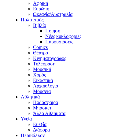
Αφρική
Ευρώπη
Ωκεανία/Αυστραλία
Πολιτισμός
Βιβλίο
Ποίηση
Νέες κυκλοφορίες
Παρουσιάσεις
Comics
Θέατρο
Κινηματογράφος
Τηλεόραση
Μουσική
Χορός
Εικαστικά
Αρχαιολογία
Μουσεία
Αθλητικά
Ποδόσφαιρο
Μπάσκετ
Άλλα Αθλήματα
Υγεία
Ευεξία
Διάφορα
Περιβάλλον