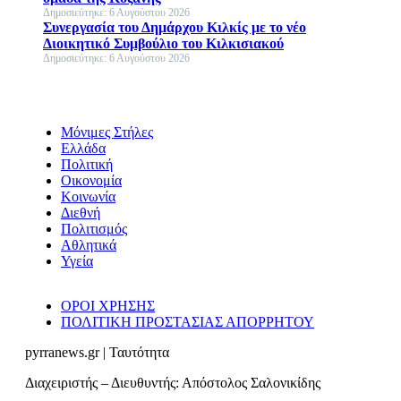
Δημοσιεύτηκε: 6 Αυγούστου 2026
Συνεργασία του Δημάρχου Κιλκίς με το νέο
Διοικητικό Συμβούλιο του Κιλκισιακού
Δημοσιεύτηκε: 6 Αυγούστου 2026
Μόνιμες Στήλες
Ελλάδα
Πολιτική
Οικονομία
Κοινωνία
Διεθνή
Πολιτισμός
Αθλητικά
Υγεία
ΟΡΟΙ ΧΡΗΣΗΣ
ΠΟΛΙΤΙΚΗ ΠΡΟΣΤΑΣΙΑΣ ΑΠΟΡΡΗΤΟΥ
pyrranews.gr | Ταυτότητα
Διαχειριστής – Διευθυντής: Απόστολος Σαλονικίδης