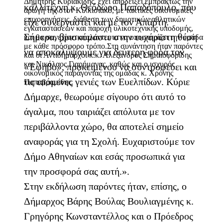
Δημήτρης Κυριακίδης, έχει αποδείξει εμπράκτως την
καλλιτέχνη κ. Θεόδωρο Παπαδόπουλο, που
αρωγή της στον Κιλκισιακό, με τακτικές οικονομικές
επιχορηγήσεις, διάθεση των δημοτικών αθλητικών
είχε συνεργαστεί και με τον Απάρτη.
εγκαταστάσεων και παροχή υλικοτεχνικής υποδομής,
Σήμερα, βρισκόμαστε στην ευχάριστη θέση
και θα συνεχίσει αταλάντευτα να υποστηρίζει την ομάδα
με κάθε πρόσφορο τρόπο.Στη συνάντηση ήταν παρόντες
να αποκαλύψουμε για δεύτερη φορά τον
και οι Αντιδήμαρχοι κ.κ. Αλέξανδρος Σημαιοφορίδης
και Νικόλαος Γιαρήμαγας, καθώς και ο ισχυρός
«Έφηβο», προκειμένου να συντροφεύει και
οικονομικός παράγοντας της ομάδας κ. Χρόνης
τις επόμενες γενιές των Ευελπίδων. Κύριε
Παπαβραμίδης.
Δήμαρχε, θεωρούμε σίγουρο ότι αυτό το
άγαλμα, που ταιριάζει απόλυτα με τον
περιβάλλοντα χώρο, θα αποτελεί σημείο
αναφοράς για τη Σχολή. Ευχαριστούμε τον
Δήμο Αθηναίων και εσάς προσωπικά για
την προσφορά σας αυτή.».
Στην εκδήλωση παρόντες ήταν, επίσης, ο
Δήμαρχος Βάρης Βούλας Βουλιαγμένης κ.
Γρηγόρης Κωνσταντέλλος και ο Πρόεδρος