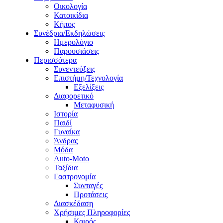
Οικολογία
Κατοικίδια
Κήπος
Συνέδρια/Εκδηλώσεις
Ημερολόγιο
Παρουσιάσεις
Περισσότερα
Συνεντεύξεις
Επιστήμη/Τεχνολογία
Εξελίξεις
Διαφορετικό
Μεταφυσική
Ιστορία
Παιδί
Γυναίκα
Άνδρας
Μόδα
Auto-Moto
Ταξίδια
Γαστρονομία
Συνταγές
Προτάσεις
Διασκέδαση
Χρήσιμες Πληροφορίες
Καιρός