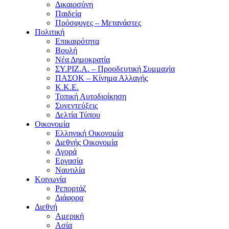
Δικαιοσύνη
Παιδεία
Πρόσφυγες – Μετανάστες
Πολιτική
Επικαιρότητα
Βουλή
Νέα Δημοκρατία
ΣΥ.ΡΙΖ.Α. – Προοδευτική Συμμαχία
ΠΑΣΟΚ – Κίνημα Αλλαγής
Κ.Κ.Ε.
Τοπική Αυτοδιοίκηση
Συνεντεύξεις
Δελτία Τύπου
Οικονομία
Ελληνική Οικονομία
Διεθνής Οικονομία
Αγορά
Εργασία
Ναυτιλία
Κοινωνία
Ρεπορτάζ
Διάφορα
Διεθνή
Αμερική
Ασία