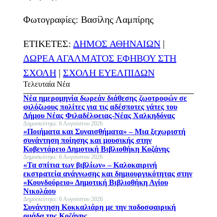
Φωτογραφίες: Βασίλης Λαμπίρης
ΕΤΙΚΕΤΕΣ:
ΔΗΜΟΣ ΑΘΗΝΑΙΩΝ
|
ΔΩΡΕΑ ΑΓΑΛΜΑΤΟΣ ΕΦΗΒΟΥ ΣΤΗ
ΣΧΟΛΗ
|
ΣΧΟΛΗ ΕΥΕΛΠΙΔΩΝ
Τελευταία Νέα
Νέα ημερομηνία δωρεάν διάθεσης ζωοτροφών σε
φιλόζωους πολίτες για τις αδέσποτες γάτες του
Δήμου Νέας Φιλαδέλφειας-Νέας Χαλκηδόνας
Δημοσιεύτηκε: 6 Αυγούστου 2026
«Ποιήματα και Συναισθήματα» – Μια ξεχωριστή
συνάντηση ποίησης και μουσικής στην
Κοβεντάρειο Δημοτική Βιβλιοθήκη Κοζάνης
Δημοσιεύτηκε: 6 Αυγούστου 2026
«Τα σπίτια των βιβλίων» – Καλοκαιρινή
εκστρατεία ανάγνωσης και δημιουργικότητας στην
«Κουνδούρειο» Δημοτική Βιβλιοθήκη Αγίου
Νικολάου
Δημοσιεύτηκε: 6 Αυγούστου 2026
Συνάντηση Κοκκαλιάρη με την ποδοσφαιρική
ομάδα της Κοζάνης