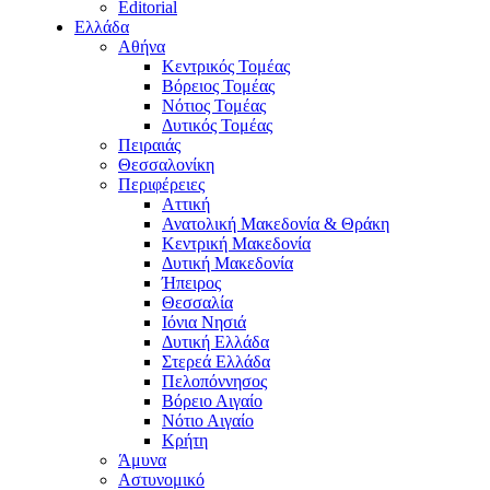
Editorial
Ελλάδα
Αθήνα
Κεντρικός Τομέας
Βόρειος Τομέας
Νότιος Τομέας
Δυτικός Τομέας
Πειραιάς
Θεσσαλονίκη
Περιφέρειες
Αττική
Ανατολική Μακεδονία & Θράκη
Κεντρική Μακεδονία
Δυτική Μακεδονία
Ήπειρος
Θεσσαλία
Ιόνια Νησιά
Δυτική Ελλάδα
Στερεά Ελλάδα
Πελοπόννησος
Βόρειο Αιγαίο
Νότιο Αιγαίο
Κρήτη
Άμυνα
Αστυνομικό