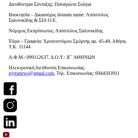
Διευθύντρια Σύνταξης: Παναγιώτα Σούγια
Ιδιοκτησία – Δικαιούχος domain name: Απόστολος
Σαλονικίδης & ΣΙΑ Ο.Ε.
Νόμιμος Εκπρόσωπος: Απόστολος Σαλονικίδης
Έδρα – Γραφεία: Χρυσοστόμου Σμύρνης αρ. 45-49, Αθήνα,
Τ.Κ. 11144
Α.Φ.Μ.: 099112637, Δ.Ο.Υ.: ΙΓ΄ ΑΘΗΝΩΝ
Ηλεκτρονική διεύθυνση Επικοινωνίας:
pyrranews@gmail.com
, Τηλ. Επικοινωνίας: 6944503911