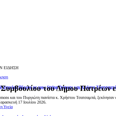
Ν ΕΙΔΗΣΗ
ίκηση
 Συμβουλίου του Δήμου Πατρέων ε
ού Ταμείου Πύργου με τους String Demons και Χρήστο Τσατσαμπ
emons και του Πυργιώτη πιανίστα κ. Χρήστου Τσατσαμπά, ξεκίνησαν ο
Παρασκευή 17 Ιουλίου 2026.
ση
Υγεία