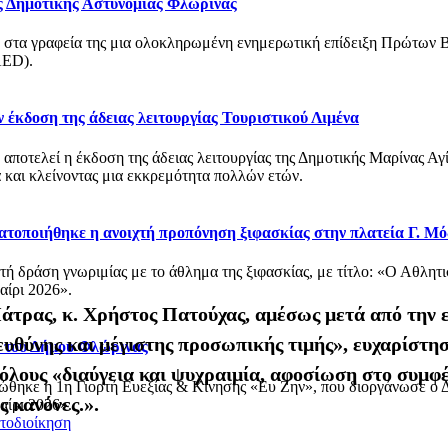
ς Δημοτικής Αστυνομίας Φλώρινας
 στα γραφεία της μια ολοκληρωμένη ενημερωτική επίδειξη Πρώτων 
AED).
 έκδοση της άδειας λειτουργίας Τουριστικού Λιμένα
υ αποτελεί η έκδοση της άδειας λειτουργίας της Δημοτικής Μαρίνας 
 και κλείνοντας μια εκκρεμότητα πολλών ετών.
ατοποιήθηκε η ανοιχτή προπόνηση ξιφασκίας στην πλατεία Γ. Μ
χτή δράση γνωριμίας με το άθλημα της ξιφασκίας, με τίτλο: «Ο Αθλη
αίρι 2026».
τρας, κ. Χρήστος Πατούχας, αμέσως μετά από την ε
 ευθύνης και μέγιστης προσωπικής τιμής», ευχαρίστ
 του Δήμου Φλώρινας
ι όλους «διαύγεια και ψυχραιμία, αφοσίωση στο συμφ
ώθηκε η 1η Γιορτή Ευεξίας & Κίνησης «Ευ Ζην», που διοργάνωσε ο Δ
 κανόνες.».
αίρι 2026».
τοδιοίκηση