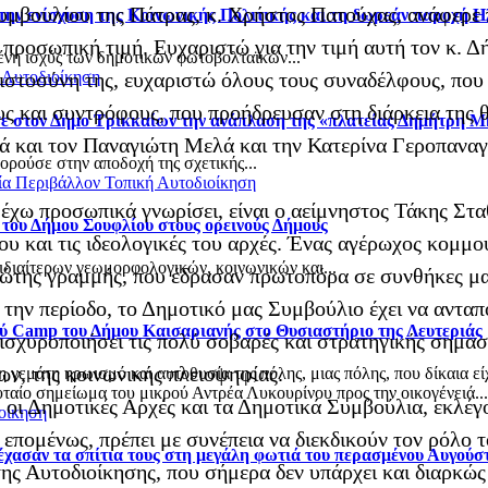
υμβουλίου της Πάτρας, κ. Χρήστος Πατούχας, ανάφερε
την ενίσχυση της Κοινωνικής Πολιτικής και τη δωρεάν παροχή Η
 προσωπική τιμή. Ευχαριστώ για την τιμή αυτή τον κ. Δ
νη ισχύς των δημοτικών φωτοβολταϊκών...
ιστοσύνη της, ευχαριστώ όλους τους συναδέλφους, που
 Αυτοδιοίκηση
υς και συντρόφους, που προήδρευσαν στη διάρκεια της 
σε στον Δήμο Τρικκαίων την ανάπλαση της «πλατείας Δημήτρη 
ά και τον Παναγιώτη Μελά και την Κατερίνα Γεροπαναγ
ρούσε στην αποδοχή της σχετικής...
ία
Περιβάλλον
Τοπική Αυτοδιοίκηση
έχω προσωπικά γνωρίσει, είναι ο αείμνηστος Τάκης Στα
 του Δήμου Σουφλίου στους ορεινούς Δήμους
του και τις ιδεολογικές του αρχές. Ένας αγέρωχος κομμ
ιδιαίτερων γεωμορφολογικών, κοινωνικών και...
 πρώτης γραμμής, που έδρασαν πρωτοπόρα σε συνθήκες μ
τή την περίοδο, το Δημοτικό μας Συμβούλιο έχει να αντα
ού Camp του Δήμου Καισαριανής στο Θυσιαστήριο της Λευτεριάς
ισχυροποιήσει τις πολύ σοβαρές και στρατηγικής σημασί
ν, της κοινωνικής πλειοψηφίας.
τη γεμάτη ηρωισμό και αυτοθυσία της πόλης, μιας πόλης, που δίκαια
αίο σημείωμα του μικρού Αντρέα Λυκουρίνου προς την οικογένειά...
 οι Δημοτικές Αρχές και τα Δημοτικά Συμβούλια, εκλέ
οίκηση
επομένως, πρέπει με συνέπεια να διεκδικούν τον ρόλο τ
 έχασαν τα σπίτια τους στη μεγάλη φωτιά του περασμένου Αυγού
της Αυτοδιοίκησης, που σήμερα δεν υπάρχει και διαρκώ