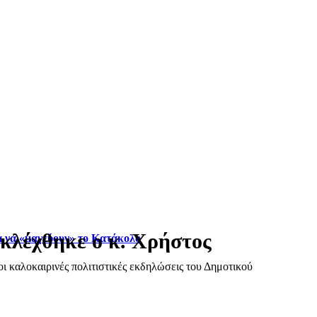
κλέχθηκε ο κ. Χρήστος
ά να «μαγεύουν» το Κατάκολο
ι καλοκαιρινές πολιτιστικές εκδηλώσεις του Δημοτικού