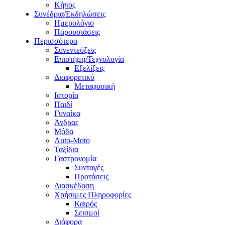
Κήπος
Συνέδρια/Εκδηλώσεις
Ημερολόγιο
Παρουσιάσεις
Περισσότερα
Συνεντεύξεις
Επιστήμη/Τεχνολογία
Εξελίξεις
Διαφορετικό
Μεταφυσική
Ιστορία
Παιδί
Γυναίκα
Άνδρας
Μόδα
Auto-Moto
Ταξίδια
Γαστρονομία
Συνταγές
Προτάσεις
Διασκέδαση
Χρήσιμες Πληροφορίες
Καιρός
Σεισμοί
Διάφορα