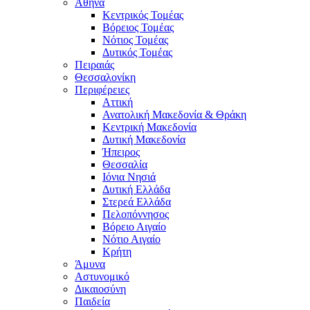
Αθήνα
Κεντρικός Τομέας
Βόρειος Τομέας
Νότιος Τομέας
Δυτικός Τομέας
Πειραιάς
Θεσσαλονίκη
Περιφέρειες
Αττική
Ανατολική Μακεδονία & Θράκη
Κεντρική Μακεδονία
Δυτική Μακεδονία
Ήπειρος
Θεσσαλία
Ιόνια Νησιά
Δυτική Ελλάδα
Στερεά Ελλάδα
Πελοπόννησος
Βόρειο Αιγαίο
Νότιο Αιγαίο
Κρήτη
Άμυνα
Αστυνομικό
Δικαιοσύνη
Παιδεία