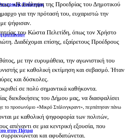
 πως: «Η ανάληψη της Προεδρίας του Δημοτικού
λεκτρικής Ενέργειας
ήμαρχο για την πρότασή του, ευχαριστώ την
 με ψήφισαν.
θητείας του Κώστα Πελετίδη, όπως τον Χρήστο
Μητροπάνου»
ιώτη. Διαδέχομαι επίσης, εξαίρετους Προέδρους
θάτος, με την ευρυμάθεια, την αγωνιστική του
ουνιστής με καθολική εκτίμηση και σεβασμό. Ήταν
αύρες και δύσκολες.
ποκριθεί σε πολύ σημαντικά καθήκοντα.
ας διεκδικήσεις του Δήμου μας, να διασφαλίσει
 είχε το προσωνύμιο «Μικρό Στάλινγκραντ», περπάτησαν πάνω
γονται με καθολική ψηφοφορία των πολιτών,
ους απέναντι σε μια κεντρική εξουσία, που
στου στην Πάτρα
ς συρρικνώνεται και αφυδατώνεται.