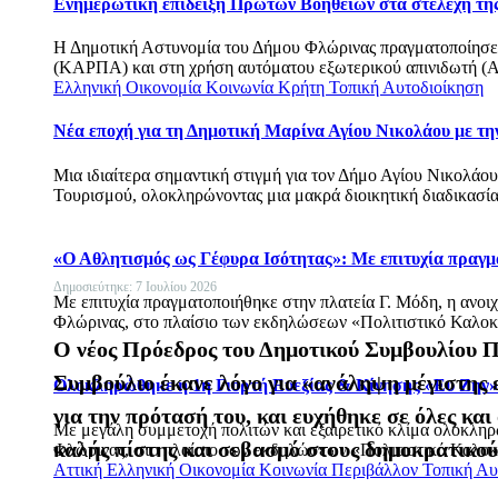
Ενημερωτική επίδειξη Πρώτων Βοηθειών στα στελέχη τη
Η Δημοτική Αστυνομία του Δήμου Φλώρινας πραγματοποίησε
(ΚΑΡΠΑ) και στη χρήση αυτόματου εξωτερικού απινιδωτή (
Ελληνική Οικονομία
Κοινωνία
Κρήτη
Τοπική Αυτοδιοίκηση
Νέα εποχή για τη Δημοτική Μαρίνα Αγίου Νικολάου με την
Μια ιδιαίτερα σημαντική στιγμή για τον Δήμο Αγίου Νικολάο
Τουρισμού, ολοκληρώνοντας μια μακρά διοικητική διαδικασία
«Ο Αθλητισμός ως Γέφυρα Ισότητας»: Με επιτυχία πραγμ
Δημοσιεύτηκε: 7 Ιουλίου 2026
Με επιτυχία πραγματοποιήθηκε στην πλατεία Γ. Μόδη, η ανοι
Φλώρινας, στο πλαίσιο των εκδηλώσεων «Πολιτιστικό Καλοκ
Ο νέος Πρόεδρος του Δημοτικού Συμβουλίου Πά
Συμβούλιο έκανε λόγο για «ανάληψη μέγιστης
Ολοκληρώθηκε η 1η Γιορτή Ευεξίας & Κίνησης «Ευ Ζην»
για την πρότασή του, και ευχήθηκε σε όλες κα
Με μεγάλη συμμετοχή πολιτών και εξαιρετικό κλίμα ολοκληρ
καλής πίστης και σεβασμό στους δημοκρατικούς
Φλώρινας, στο πλαίσιο των εκδηλώσεων «Πολιτιστικό Καλοκ
Αττική
Ελληνική Οικονομία
Κοινωνία
Περιβάλλον
Τοπική Αυ