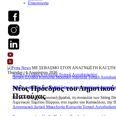
Επικοινωνία
ΜΕ ΣΕΒΑΣΜΟ ΣΤΟΝ ΑΝΑΓΝΩΣΤΗ ΚΑΙ ΣΤΗ
Thursday | 6 Αυγούστου 2026
Δυτική Ελλάδα
Κοινωνία
Τοπική Αυτοδιοίκηση
Δυτική Ελλάδα
Κοινωνία
Μουσική
Ναυτιλία
Τοπική Αυτοδιο
Νέος Πρόεδρος του Δημοτικού
Άνοιξε η αυλαία των εκδηλώσεων του Δημοτικού Λιμενικ
Πατούχας
Με μια εξαιρετική μουσική βραδιά, τη συναυλία των String D
Λιμενικού Ταμείου Πύργου, στο λιμάνι του Κατακόλου, την 
Αστυνομικό
Δυτική Μακεδονία
Κοινωνία
Τοπική Αυτοδιοίκη