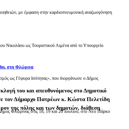
Βοηθειών, με έμφαση στην καρδιοπνευμονική αναζωογόνηση
Αγίου Νικολάου ως Τουριστικού Λιμένα από το Υπουργείο
όδη, στη Φλώρινα
τισμός ως Γέφυρα Ισότητας», που διοργάνωσε ο Δήμος
κλογή του και απευθυνόμενος στο Δημοτικό
ησε τον Δήμαρχο Πατρέων κ. Κώστα Πελετίδη
έρον της πόλης και των δημοτών, διάθεση
ήμος Φλώρινας στις 18, 19 και 20 Ιουλίου, στο Νέο Πάρκο