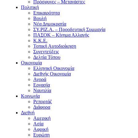
Πρόσφυγες – Μετανάστες
Πολιτική
Επικαιρότητα
Βουλή
Νέα Δημοκρατία
ΣΥ.ΡΙΖ.Α. – Προοδευτική Συμμαχία
ΠΑΣΟΚ – Κίνημα Αλλαγής
Κ.Κ.Ε.
Τοπική Αυτοδιοίκηση
Συνεντεύξεις
Δελτία Τύπου
Οικονομία
Ελληνική Οικονομία
Διεθνής Οικονομία
Αγορά
Εργασία
Ναυτιλία
Κοινωνία
Ρεπορτάζ
Διάφορα
Διεθνή
Αμερική
Ασία
Αφρική
Ευρώπη