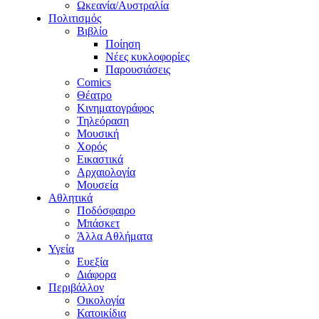
Ωκεανία/Αυστραλία
Πολιτισμός
Βιβλίο
Ποίηση
Νέες κυκλοφορίες
Παρουσιάσεις
Comics
Θέατρο
Κινηματογράφος
Τηλεόραση
Μουσική
Χορός
Εικαστικά
Αρχαιολογία
Μουσεία
Αθλητικά
Ποδόσφαιρο
Μπάσκετ
Άλλα Αθλήματα
Υγεία
Ευεξία
Διάφορα
Περιβάλλον
Οικολογία
Κατοικίδια