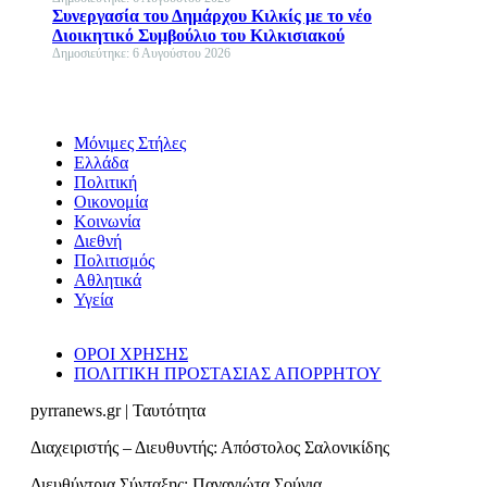
Συνεργασία του Δημάρχου Κιλκίς με το νέο
Διοικητικό Συμβούλιο του Κιλκισιακού
Δημοσιεύτηκε: 6 Αυγούστου 2026
Μόνιμες Στήλες
Ελλάδα
Πολιτική
Οικονομία
Κοινωνία
Διεθνή
Πολιτισμός
Αθλητικά
Υγεία
ΟΡΟΙ ΧΡΗΣΗΣ
ΠΟΛΙΤΙΚΗ ΠΡΟΣΤΑΣΙΑΣ ΑΠΟΡΡΗΤΟΥ
pyrranews.gr | Ταυτότητα
Διαχειριστής – Διευθυντής: Απόστολος Σαλονικίδης
Διευθύντρια Σύνταξης: Παναγιώτα Σούγια