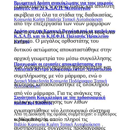
Βιωματική δράση ανακύκλωσης για τους μικρούς
εξειδικευμένες τεχνικές λύσεις και απόλυτη
μαθητές στο 2ο Κ.Δ.Α.Π. Μεσολογγίου
ακρίβεια σε όλα τα στάδια της διαδικασίας,
Κοινωνία
Κρήτη
Παιδεία
Τοπική Αυτοδιοίκηση
από την επεξεργασία των νέων μαρμάρων
Δράση για την Κρητική Βεγγέρα από τα παιδιά του
έως την ανύψωση και τοποθέτησή τους στο
Κ.Δ.Α.Π. και το Κ.Η.Φ.Η. Παλιανής Ηρακλείου
μνημείο. Ο μεγάλος ορθοστάτης του
Κρήτης
δυτικού αετώματος αποκαταστάθηκε στην
αρχική γεωμετρία του μέσω συγκόλλησης
Προχωρούν οι εργασίες αποκατάστασης στο
των σωζόμενων αρχαίων θραυσμάτων και
Αθλητικό Κέντρο Κουρκουμελάτων Αργοστολίου
συμπλήρωσης με νέο μάρμαρο, ενώ ο
Δυτική Μακεδονία
Κοινωνία
Ποδόσφαιρο
Τοπική
δεύτερος κατασκευάστηκε εξ ολοκλήρου
Αυτοδιοίκηση
από νέο μάρμαρο. Για τις ανάγκες της
Συνάντηση Κοκκαλιάρη με την ποδοσφαιρική
τελικής τοποθέτησης των λίθων
ομάδα της Κοζάνης
εγκαταστάθηκε νέο λειτουργικό σύστημα
Από τη Διοίκηση της ομάδας συμμετείχαν: o Πρόεδρος
ικριώματος, το οποίο πληροί τις
κ. Νίκος Δελιαλής, ο...
Βιβλίο
Κοινωνία
Κρήτη
Τοπική Αυτοδιοίκηση
αυστηρότερες σύγχρονες προδιαγραφές