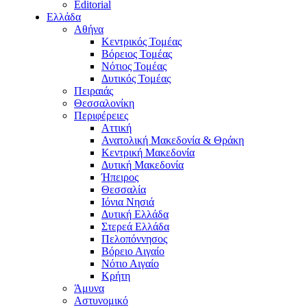
Editorial
Ελλάδα
Αθήνα
Κεντρικός Τομέας
Βόρειος Τομέας
Νότιος Τομέας
Δυτικός Τομέας
Πειραιάς
Θεσσαλονίκη
Περιφέρειες
Αττική
Ανατολική Μακεδονία & Θράκη
Κεντρική Μακεδονία
Δυτική Μακεδονία
Ήπειρος
Θεσσαλία
Ιόνια Νησιά
Δυτική Ελλάδα
Στερεά Ελλάδα
Πελοπόννησος
Βόρειο Αιγαίο
Νότιο Αιγαίο
Κρήτη
Άμυνα
Αστυνομικό