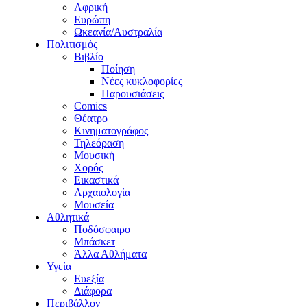
Αφρική
Ευρώπη
Ωκεανία/Αυστραλία
Πολιτισμός
Βιβλίο
Ποίηση
Νέες κυκλοφορίες
Παρουσιάσεις
Comics
Θέατρο
Κινηματογράφος
Τηλεόραση
Μουσική
Χορός
Εικαστικά
Αρχαιολογία
Μουσεία
Αθλητικά
Ποδόσφαιρο
Μπάσκετ
Άλλα Αθλήματα
Υγεία
Ευεξία
Διάφορα
Περιβάλλον