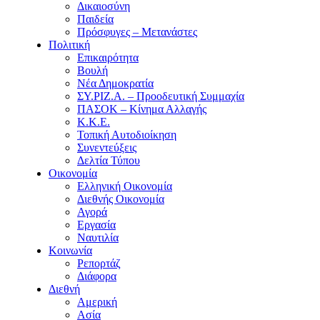
Δικαιοσύνη
Παιδεία
Πρόσφυγες – Μετανάστες
Πολιτική
Επικαιρότητα
Βουλή
Νέα Δημοκρατία
ΣΥ.ΡΙΖ.Α. – Προοδευτική Συμμαχία
ΠΑΣΟΚ – Κίνημα Αλλαγής
Κ.Κ.Ε.
Τοπική Αυτοδιοίκηση
Συνεντεύξεις
Δελτία Τύπου
Οικονομία
Ελληνική Οικονομία
Διεθνής Οικονομία
Αγορά
Εργασία
Ναυτιλία
Κοινωνία
Ρεπορτάζ
Διάφορα
Διεθνή
Αμερική
Ασία