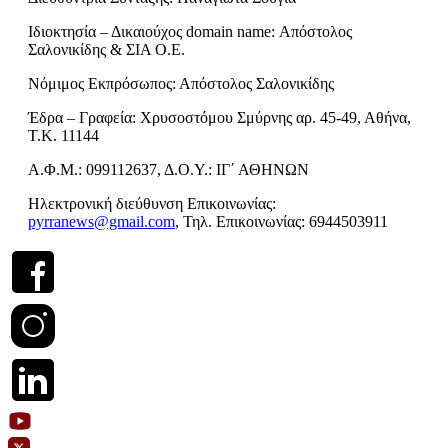
Ιδιοκτησία – Δικαιούχος domain name: Απόστολος
Σαλονικίδης & ΣΙΑ Ο.Ε.
Νόμιμος Εκπρόσωπος: Απόστολος Σαλονικίδης
Έδρα – Γραφεία: Χρυσοστόμου Σμύρνης αρ. 45-49, Αθήνα,
Τ.Κ. 11144
Α.Φ.Μ.: 099112637, Δ.Ο.Υ.: ΙΓ΄ ΑΘΗΝΩΝ
Ηλεκτρονική διεύθυνση Επικοινωνίας:
pyrranews@gmail.com
, Τηλ. Επικοινωνίας: 6944503911