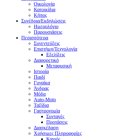
Οικολογία
Κατοικίδια
Κήπος
Συνέδρια/Εκδηλώσεις
Ημερολόγιο
Παρουσιάσεις
Περισσότερα
Συνεντεύξεις
Επιστήμη/Τεχνολογία
Εξελίξεις
Διαφορετικό
Μεταφυσική
Ιστορία
Παιδί
Γυναίκα
Άνδρας
Μόδα
Auto-Moto
Ταξίδια
Γαστρονομία
Συνταγές
Προτάσεις
Διασκέδαση
Χρήσιμες Πληροφορίες
Καιρός