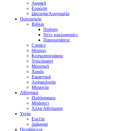
Αφρική
Ευρώπη
Ωκεανία/Αυστραλία
Πολιτισμός
Βιβλίο
Ποίηση
Νέες κυκλοφορίες
Παρουσιάσεις
Comics
Θέατρο
Κινηματογράφος
Τηλεόραση
Μουσική
Χορός
Εικαστικά
Αρχαιολογία
Μουσεία
Αθλητικά
Ποδόσφαιρο
Μπάσκετ
Άλλα Αθλήματα
Υγεία
Ευεξία
Διάφορα
Περιβάλλον