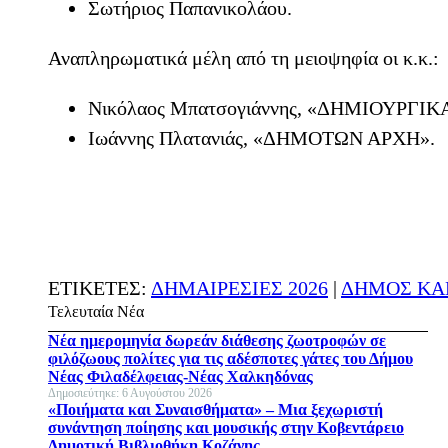
Σωτήριος Παπανικολάου.
Αναπληρωματικά μέλη από τη μειοψηφία οι κ.κ.:
Νικόλαος Μπατσογιάννης, «ΔΗΜΙΟΥΡΓΙΚ
Ιωάννης Πλατανιάς, «ΔΗΜΟΤΩΝ ΑΡΧΗ».
ΕΤΙΚΕΤΕΣ:
ΔΗΜΑΙΡΕΣΙΕΣ 2026
|
ΔΗΜΟΣ ΚΑ
Τελευταία Νέα
Νέα ημερομηνία δωρεάν διάθεσης ζωοτροφών σε
φιλόζωους πολίτες για τις αδέσποτες γάτες του Δήμου
Νέας Φιλαδέλφειας-Νέας Χαλκηδόνας
Δημοσιεύτηκε: 6 Αυγούστου 2026
«Ποιήματα και Συναισθήματα» – Μια ξεχωριστή
συνάντηση ποίησης και μουσικής στην Κοβεντάρειο
Δημοτική Βιβλιοθήκη Κοζάνης