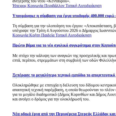
ανέγερσης του νέου «Κένταυρου».
Ήπειρος
Κοινωνία
Περιβάλλον
Τοπική Αυτοδιοίκηση
Υπογράφηκε η σύμβαση για έργα υποδομής 400.000 ευρώ
Τη σύμβαση για την υλοποίηση του έργου: «Αποκατάσταση, 
υπέγραψε την Τρίτη 4 Αυγούστου 2026 ο Δήμαρχος Ιωαννιτών
Κοινωνία
Κρήτη
Παιδεία
Τοπική Αυτοδιοίκηση
Πρώτο βήμα για το νέο σχολικό συγκρότημα στην Κηπούπ
Με στόχο την κάλυψη των αναγκών της προσχολικής και πρω
επτά, περίπου, στρεμμάτων στη συμβολή των οδών Φιλελλ
Ξεπέρασε το μεγαλύτερο τεχνικό εμπόδιο το αποχετευτικ
Δημοσιεύτηκε: 8 Ιουλίου 2026
Ολοκληρώθηκε με επιτυχία η διέλευση του δίδυμου κεντρικού
απαιτητική τεχνική παρέμβαση, η οποία θεωρούνταν το πλέον
για το μεγάλο διαδημοτικό (Δήμος Κορινθίων και Δήμος Λου
και ανοίγει ο δρόμος για την ολοκλήρωσή του.
Νέα οδικά έργα από την Περιφέρεια Στερεάς Ελλάδας κα