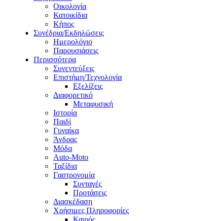
Οικολογία
Κατοικίδια
Κήπος
Συνέδρια/Εκδηλώσεις
Ημερολόγιο
Παρουσιάσεις
Περισσότερα
Συνεντεύξεις
Επιστήμη/Τεχνολογία
Εξελίξεις
Διαφορετικό
Μεταφυσική
Ιστορία
Παιδί
Γυναίκα
Άνδρας
Μόδα
Auto-Moto
Ταξίδια
Γαστρονομία
Συνταγές
Προτάσεις
Διασκέδαση
Χρήσιμες Πληροφορίες
Καιρός