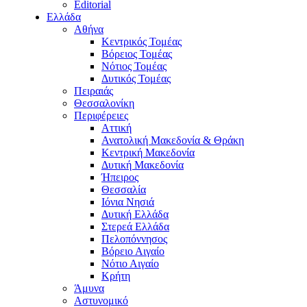
Editorial
Ελλάδα
Αθήνα
Κεντρικός Τομέας
Βόρειος Τομέας
Νότιος Τομέας
Δυτικός Τομέας
Πειραιάς
Θεσσαλονίκη
Περιφέρειες
Αττική
Ανατολική Μακεδονία & Θράκη
Κεντρική Μακεδονία
Δυτική Μακεδονία
Ήπειρος
Θεσσαλία
Ιόνια Νησιά
Δυτική Ελλάδα
Στερεά Ελλάδα
Πελοπόννησος
Βόρειο Αιγαίο
Νότιο Αιγαίο
Κρήτη
Άμυνα
Αστυνομικό