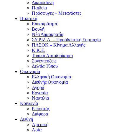
Δικαιοσύνη
Παιδεία
Πρόσφυγες – Μετανάστες
Πολιτική
Επικαιρότητα
Βουλή
Νέα Δημοκρατία
ΣΥ.ΡΙΖ.Α. – Προοδευτική Συμμαχία
ΠΑΣΟΚ – Κίνημα Αλλαγής
Κ.Κ.Ε.
Τοπική Αυτοδιοίκηση
Συνεντεύξεις
Δελτία Τύπου
Οικονομία
Ελληνική Οικονομία
Διεθνής Οικονομία
Αγορά
Εργασία
Ναυτιλία
Κοινωνία
Ρεπορτάζ
Διάφορα
Διεθνή
Αμερική
Ασία