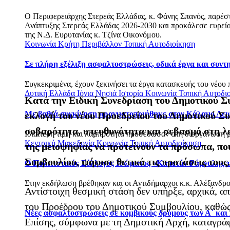
Ο Περιφερειάρχης Στερεάς Ελλάδας, κ. Φάνης Σπανός, παρέ
Ανάπτυξης Στερεάς Ελλάδας 2026-2030 και προκάλεσε ευρεία 
της Ν.Δ. Ευρυτανίας κ. Τζίνα Οικονόμου.
Κοινωνία
Κρήτη
Περιβάλλον
Τοπική Αυτοδιοίκηση
Σε πλήρη εξέλιξη ασφαλτοστρώσεις, οδικά έργα και συν
Συγκεκριμένα, έχουν ξεκινήσει τα έργα κατασκευής του νέου 
Δυτική Ελλάδα
Ιόνια Νησιά
Ιστορία
Κοινωνία
Τοπική Αυτοδι
Κατά την Ειδική Συνεδρίαση του Δημοτικού Σ
Με βαθιά συγκίνηση πραγματοποιήθηκε στον Κάλαμο Λευ
εκλογή του νέου Προεδρείου του Δημοτικού Συ
σοβαρότητα, υπευθυνότητα και σεβασμό στη λ
Ιδιαίτερη τιμή και λαμπρότητα προσέδωσαν στη διοργάνωση με
Κεντρική Μακεδονία
Κοινωνία
Τοπική Αυτοδιοίκηση
της μειοψηφίας να προτείνουν τα πρόσωπα, που
Συμβουλίου, ψήφισε θετικά τις προτάσεις τους.
Ο Πολιτιστικός Σύλλογος Ισώματος «Καπετάν Ράμναλης τ
Στην εκδήλωση βρέθηκαν και οι Αντιδήμαρχοι κ.κ. Αλέξανδρο
Αντίστοιχη θεσμική στάση δεν υπήρξε, αρχικά, α
του Προέδρου του Δημοτικού Συμβουλίου, καθώς
Νέες ασφαλτοστρώσεις σε κομβικούς δρόμους των Α΄ και
Επίσης, σύμφωνα με τη Δημοτική Αρχή, καταγράφ