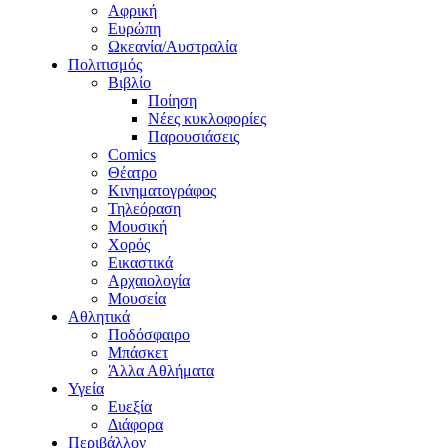
Αφρική
Ευρώπη
Ωκεανία/Αυστραλία
Πολιτισμός
Βιβλίο
Ποίηση
Νέες κυκλοφορίες
Παρουσιάσεις
Comics
Θέατρο
Κινηματογράφος
Τηλεόραση
Μουσική
Χορός
Εικαστικά
Αρχαιολογία
Μουσεία
Αθλητικά
Ποδόσφαιρο
Μπάσκετ
Άλλα Αθλήματα
Υγεία
Ευεξία
Διάφορα
Περιβάλλον