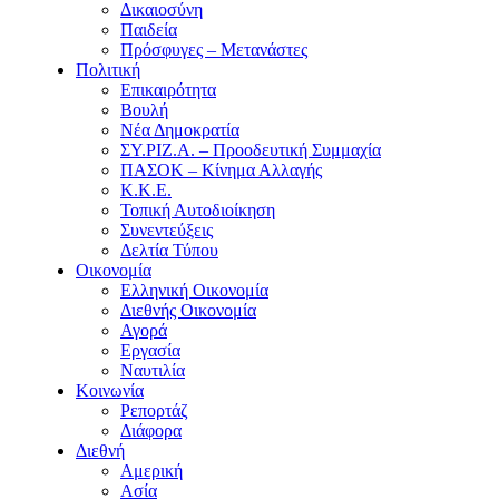
Δικαιοσύνη
Παιδεία
Πρόσφυγες – Μετανάστες
Πολιτική
Επικαιρότητα
Βουλή
Νέα Δημοκρατία
ΣΥ.ΡΙΖ.Α. – Προοδευτική Συμμαχία
ΠΑΣΟΚ – Κίνημα Αλλαγής
Κ.Κ.Ε.
Τοπική Αυτοδιοίκηση
Συνεντεύξεις
Δελτία Τύπου
Οικονομία
Ελληνική Οικονομία
Διεθνής Οικονομία
Αγορά
Εργασία
Ναυτιλία
Κοινωνία
Ρεπορτάζ
Διάφορα
Διεθνή
Αμερική
Ασία