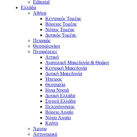
Editorial
Ελλάδα
Αθήνα
Κεντρικός Τομέας
Βόρειος Τομέας
Νότιος Τομέας
Δυτικός Τομέας
Πειραιάς
Θεσσαλονίκη
Περιφέρειες
Αττική
Ανατολική Μακεδονία & Θράκη
Κεντρική Μακεδονία
Δυτική Μακεδονία
Ήπειρος
Θεσσαλία
Ιόνια Νησιά
Δυτική Ελλάδα
Στερεά Ελλάδα
Πελοπόννησος
Βόρειο Αιγαίο
Νότιο Αιγαίο
Κρήτη
Άμυνα
Αστυνομικό