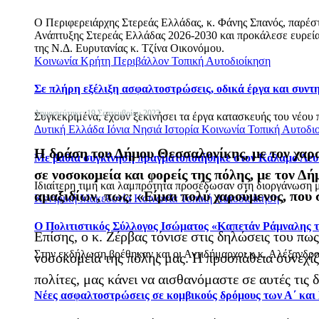
Ο Περιφερειάρχης Στερεάς Ελλάδας, κ. Φάνης Σπανός, παρέ
Ανάπτυξης Στερεάς Ελλάδας 2026-2030 και προκάλεσε ευρεία 
της Ν.Δ. Ευρυτανίας κ. Τζίνα Οικονόμου.
Κοινωνία
Κρήτη
Περιβάλλον
Τοπική Αυτοδιοίκηση
Σε πλήρη εξέλιξη ασφαλτοστρώσεις, οδικά έργα και συν
Δημοσιεύτηκε: 19 Σεπτεμβρίου 2023
Συγκεκριμένα, έχουν ξεκινήσει τα έργα κατασκευής του νέου 
Δυτική Ελλάδα
Ιόνια Νησιά
Ιστορία
Κοινωνία
Τοπική Αυτοδι
Η δράση του Δήμου Θεσσαλονίκης, με τον χαρα
Με βαθιά συγκίνηση πραγματοποιήθηκε στον Κάλαμο Λευ
σε νοσοκομεία και φορείς της πόλης, με τον 
Ιδιαίτερη τιμή και λαμπρότητα προσέδωσαν στη διοργάνωση με
αμαξιδίων, πως: «Είμαι πολύ χαρούμενος, που
Κεντρική Μακεδονία
Κοινωνία
Τοπική Αυτοδιοίκηση
Ο Πολιτιστικός Σύλλογος Ισώματος «Καπετάν Ράμναλης τ
Επίσης, ο κ. Ζέρβας τόνισε στις δηλώσεις του π
Στην εκδήλωση βρέθηκαν και οι Αντιδήμαρχοι κ.κ. Αλέξανδρο
νοσοκομεία της πόλης μας. Η προσπάθεια συνεχίζε
πολίτες, μας κάνει να αισθανόμαστε σε αυτές τις
Νέες ασφαλτοστρώσεις σε κομβικούς δρόμους των Α΄ και