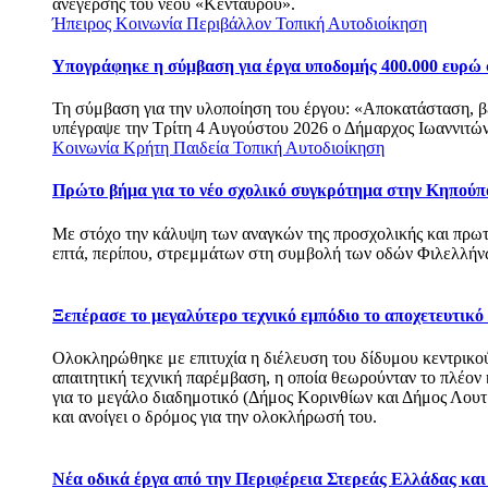
ανέγερσης του νέου «Κένταυρου».
Ήπειρος
Κοινωνία
Περιβάλλον
Τοπική Αυτοδιοίκηση
Υπογράφηκε η σύμβαση για έργα υποδομής 400.000 ευρώ
Τη σύμβαση για την υλοποίηση του έργου: «Αποκατάσταση, 
υπέγραψε την Τρίτη 4 Αυγούστου 2026 ο Δήμαρχος Ιωαννιτών
Κοινωνία
Κρήτη
Παιδεία
Τοπική Αυτοδιοίκηση
Πρώτο βήμα για το νέο σχολικό συγκρότημα στην Κηπούπ
Με στόχο την κάλυψη των αναγκών της προσχολικής και πρω
επτά, περίπου, στρεμμάτων στη συμβολή των οδών Φιλελλ
Ξεπέρασε το μεγαλύτερο τεχνικό εμπόδιο το αποχετευτικ
Ολοκληρώθηκε με επιτυχία η διέλευση του δίδυμου κεντρικού
απαιτητική τεχνική παρέμβαση, η οποία θεωρούνταν το πλέον
για το μεγάλο διαδημοτικό (Δήμος Κορινθίων και Δήμος Λου
και ανοίγει ο δρόμος για την ολοκλήρωσή του.
Νέα οδικά έργα από την Περιφέρεια Στερεάς Ελλάδας κα