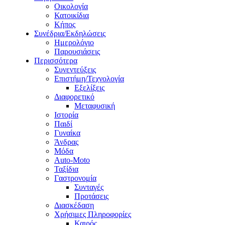
Οικολογία
Κατοικίδια
Κήπος
Συνέδρια/Εκδηλώσεις
Ημερολόγιο
Παρουσιάσεις
Περισσότερα
Συνεντεύξεις
Επιστήμη/Τεχνολογία
Εξελίξεις
Διαφορετικό
Μεταφυσική
Ιστορία
Παιδί
Γυναίκα
Άνδρας
Μόδα
Auto-Moto
Ταξίδια
Γαστρονομία
Συνταγές
Προτάσεις
Διασκέδαση
Χρήσιμες Πληροφορίες
Καιρός