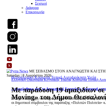
Σεισμοί
Διάφορα
Επικοινωνία
ΜΕ ΣΕΒΑΣΜΟ ΣΤΟΝ ΑΝΑΓΝΩΣΤΗ ΚΑΙ ΣΤΗ
Saturday | 8 Αυγούστου 2026
Θεσσαλονίκη
Κοινωνία
Τοπική Αυτοδιοίκηση
Υγεία
Ελληνική Οικονομία
Κεντρικός Τομέας
Κοινωνία
Τοπική Αυτ
Με παράδοση 19 αμαξιδίων σε 
Απορρίφθηκε από το Διοικητικό Εφετείο η προσφυγή κατ
Moving» του Δήμου Θεσσαλον
Η Δημοτική Αρχή του Δήμος Νέας Φιλαδέλφειας-Νέας Χαλκηδό
οι δημοτικοί σύμβουλοι της παράταξης «Πολιτών Πολιτεία» κ