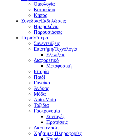
Οικολογία
Κατοικίδια
Κήπος
Συνέδρια/Εκδηλώσεις
Ημερολόγιο
Παρουσιάσεις
Περισσότερα
Συνεντεύξεις
Επιστήμη/Τεχνολογία
Εξελίξεις
Διαφορετικό
Μεταφυσική
Ιστορία
Παιδί
Γυναίκα
Άνδρας
Μόδα
Auto-Moto
Ταξίδια
Γαστρονομία
Συνταγές
Προτάσεις
Διασκέδαση
Χρήσιμες Πληροφορίες
Καιρός