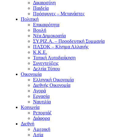
Δικαιοσύνη
Παιδεία
Πρόσφυγες – Μετανάστες
Πολιτική
Επικαιρότητα
Βουλή
Νέα Δημοκρατία
ΣΥ.ΡΙΖ.Α. – Προοδευτική Συμμαχία
ΠΑΣΟΚ – Κίνημα Αλλαγής
Κ.Κ.Ε.
Τοπική Αυτοδιοίκηση
Συνεντεύξεις
Δελτία Τύπου
Οικονομία
Ελληνική Οικονομία
Διεθνής Οικονομία
Αγορά
Εργασία
Ναυτιλία
Κοινωνία
Ρεπορτάζ
Διάφορα
Διεθνή
Αμερική
Ασία