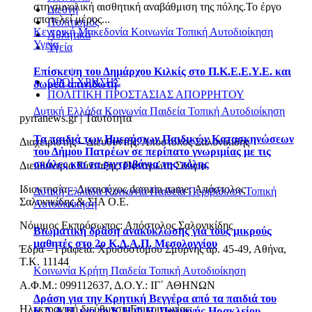
στη συνολική αισθητική αναβάθμιση της πόλης.Το έργο
Διεθνή
αποτελεί μέρος...
Πολιτισμός
Κεντρική Μακεδονία
Κοινωνία
Τοπική Αυτοδιοίκηση
Αθλητικά
Υγεία
Υγεία
Επίσκεψη του Δημάρχου Κιλκίς στο Π.Κ.Ε.Ε.Υ.Ε. και
ΟΡΟΙ ΧΡΗΣΗΣ
δωρεά απινιδωτή
ΠΟΛΙΤΙΚΗ ΠΡΟΣΤΑΣΙΑΣ ΑΠΟΡΡΗΤΟΥ
Δυτική Ελλάδα
Κοινωνία
Παιδεία
Τοπική Αυτοδιοίκηση
pyrranews.gr | Ταυτότητα
Τα παιδιά των Ημερήσιων Παιδικών Κατασκηνώσεων
Διαχειριστής – Διευθυντής: Απόστολος Σαλονικίδης
του Δήμου Πατρέων σε περίπατο γνωριμίας με τις
σκάλες και τα σιντριβάνια της πόλης
Διευθύντρια Σύνταξης: Παναγιώτα Σούγια
Ιδιοκτησία – Δικαιούχος domain name: Απόστολος
Δυτική Ελλάδα
Κοινωνία
Παιδεία
Περιβάλλον
Τοπική
Σαλονικίδης & ΣΙΑ Ο.Ε.
Αυτοδιοίκηση
Νόμιμος Εκπρόσωπος: Απόστολος Σαλονικίδης
Βιωματική δράση ανακύκλωσης για τους μικρούς
μαθητές στο 2ο Κ.Δ.Α.Π. Μεσολογγίου
Έδρα – Γραφεία: Χρυσοστόμου Σμύρνης αρ. 45-49, Αθήνα,
Τ.Κ. 11144
Κοινωνία
Κρήτη
Παιδεία
Τοπική Αυτοδιοίκηση
Α.Φ.Μ.: 099112637, Δ.Ο.Υ.: ΙΓ΄ ΑΘΗΝΩΝ
Δράση για την Κρητική Βεγγέρα από τα παιδιά του
Ηλεκτρονική διεύθυνση Επικοινωνίας:
Κ.Δ.Α.Π. και το Κ.Η.Φ.Η. Παλιανής Ηρακλείου