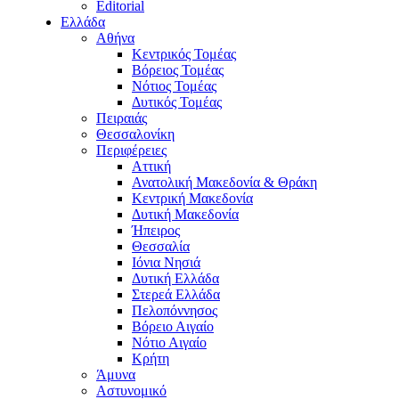
Editorial
Ελλάδα
Αθήνα
Κεντρικός Τομέας
Βόρειος Τομέας
Νότιος Τομέας
Δυτικός Τομέας
Πειραιάς
Θεσσαλονίκη
Περιφέρειες
Αττική
Ανατολική Μακεδονία & Θράκη
Κεντρική Μακεδονία
Δυτική Μακεδονία
Ήπειρος
Θεσσαλία
Ιόνια Νησιά
Δυτική Ελλάδα
Στερεά Ελλάδα
Πελοπόννησος
Βόρειο Αιγαίο
Νότιο Αιγαίο
Κρήτη
Άμυνα
Αστυνομικό