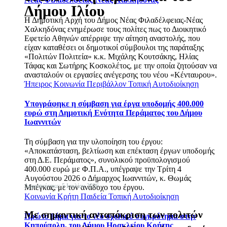
Δήμου Ιλίου
Η Δημοτική Αρχή του Δήμος Νέας Φιλαδέλφειας-Νέας
Χαλκηδόνας ενημέρωσε τους πολίτες πως το Διοικητικό
Εφετείο Αθηνών απέρριψε την αίτηση αναστολής, που
είχαν καταθέσει οι δημοτικοί σύμβουλοι της παράταξης
«Πολιτών Πολιτεία» κ.κ. Μιχάλης Κουτσάκης, Ηλίας
Τάφας και Σωτήρης Κοσκολέτος, με την οποία ζητούσαν να
ανασταλούν οι εργασίες ανέγερσης του νέου «Κένταυρου».
Ήπειρος
Κοινωνία
Περιβάλλον
Τοπική Αυτοδιοίκηση
Υπογράφηκε η σύμβαση για έργα υποδομής 400.000
ευρώ στη Δημοτική Ενότητα Περάματος του Δήμου
Ιωαννιτών
Τη σύμβαση για την υλοποίηση του έργου:
«Αποκατάσταση, βελτίωση και επέκταση έργων υποδομής
στη Δ.Ε. Περάματος», συνολικού προϋπολογισμού
400.000 ευρώ με Φ.Π.Α., υπέγραψε την Τρίτη 4
Αυγούστου 2026 ο Δήμαρχος Ιωαννιτών, κ. Θωμάς
Δημοσιεύτηκε: 5 Ιουλίου 2026
Μπέγκας, με τον ανάδοχο του έργου.
Κοινωνία
Κρήτη
Παιδεία
Τοπική Αυτοδιοίκηση
Με σημαντική ανταπόκριση των πολιτών
Πρώτο βήμα για το νέο σχολικό συγκρότημα στην
Κηπούπολη, του Δήμου Ηρακλείου Κρήτης