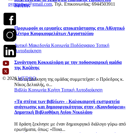
pyrranews@gmail.com
, Τηλ. Επικοινωνίας: 6944503911
Κρήτης
Προχωρούν οι εργασίες αποκατάστασης στο Αθλητικό
Κέντρο Κουρκουμελάτων Αργοστολίου
Δυτική Μακεδονία
Κοινωνία
Ποδόσφαιρο
Τοπική
Αυτοδιοίκηση
Συνάντηση Κοκκαλιάρη με την ποδοσφαιρική ομάδα
της Κοζάνης
© 2026
WEDOO
Από τη Διοίκηση της ομάδας συμμετείχαν: o Πρόεδρος κ.
Νίκος Δελιαλής, ο...
Βιβλίο
Κοινωνία
Κρήτη
Τοπική Αυτοδιοίκηση
«Τα σπίτια των βιβλίων» - Καλοκαιρινή εκστρατεία
ανάγνωσης και δημιουργικότητας στην «Κουνδούρειο»
Δημοτική Βιβλιοθήκη Αγίου Νικολάου
Η δράση ξεκίνησε με έναν δημιουργικό διάλογο γύρω από
ερωτήματα, όπως: «Ποια...