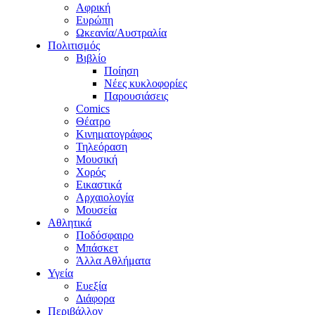
Αφρική
Ευρώπη
Ωκεανία/Αυστραλία
Πολιτισμός
Βιβλίο
Ποίηση
Νέες κυκλοφορίες
Παρουσιάσεις
Comics
Θέατρο
Κινηματογράφος
Τηλεόραση
Μουσική
Χορός
Εικαστικά
Αρχαιολογία
Μουσεία
Αθλητικά
Ποδόσφαιρο
Μπάσκετ
Άλλα Αθλήματα
Υγεία
Ευεξία
Διάφορα
Περιβάλλον