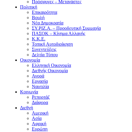
Πρόσφυγες – Μετανάστες
Πολιτική
Επικαιρότητα
Βουλή
Νέα Δημοκρατία
ΣΥ.ΡΙΖ.Α. – Προοδευτική Συμμαχία
ΠΑΣΟΚ – Κίνημα Αλλαγής
Κ.Κ.Ε.
Τοπική Αυτοδιοίκηση
Συνεντεύξεις
Δελτία Τύπου
Οικονομία
Ελληνική Οικονομία
Διεθνής Οικονομία
Αγορά
Εργασία
Ναυτιλία
Κοινωνία
Ρεπορτάζ
Διάφορα
Διεθνή
Αμερική
Ασία
Αφρική
Ευρώπη