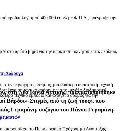
ικού προϋπολογισμού 400.000 ευρώ με Φ.Π.Α., υπέγραψε την
ε στο πρώτο βήμα για την απόκτηση ακινήτου επτά, περίπου,
 τη Διώρυγα
ην περιοχή της Ισθμίας, μια ιδιαίτερα απαιτητική τεχνική
δοτεί ένα σημαντικό ορόσημο για το μεγάλο διαδημοτικό
ου, στη Νέα Ιωνία Αττικής, πραγματοποιήθηκε
τερο τεχνικό εμπόδιο και ανοίγει ο δρόμος για την
οί Βάρδοι»-Στιγμές από τη ζωή τους», που
υσικάς Γεραμάνη, συζύγου του Πάνου Γεραμάνη,
Κρεμαστών
όπου παρουσίασε το Περιφερειακό Πρόγραμμα Ανάπτυξης