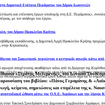
 στη Δημοτική Ενότητα Περάματος του Δήμου Ιωαννιτών
βελτίωση και επέκταση έργων υποδομής στη Δ.Ε. Περάματος», συνολ
έγκας, με τον ανάδοχο του έργου.
ολη, του Δήμου Ηρακλείου Κρήτης
οβάθμιας εκπαίδευσης, η Δημοτική Αρχή Ηρακλείου Κρήτης προχώρησ
 στην Κηπούπολη.
ό δίκτυο του Σαρωνικού, περνώντας ο κεντρικός αγωγός κάτω από
αγωγού αποχέτευσης ακαθάρτων κάτω από τη Διώρυγα της Κορίνθου, στ
 την εξέλιξη του έργου. Η επιτυχής ολοκλήρωση της διάβασης σηματο
 Αίθουσα «Στράτος Μελεμενής», του Ιωνικού Συνδέσμ
 Θεοδώρων) περιβαλλοντικό έργο, καθώς πλέον αίρεται το σημαντικό
 παρουσίαση του βιβλίου: «Πάνος Γεραμάνης & «Λαϊκ
γωγή, κείμενα, σημειώσεις και επιμέλεια της κ. Να
ι αναπτυξιακή ώθηση μέσω της Ο.Χ.Ε. Αγράφων και της λίμνης 
στη στην Τακτική Συνεδρίαση του Δημοτικού Συμβουλίου Αγράφων, 