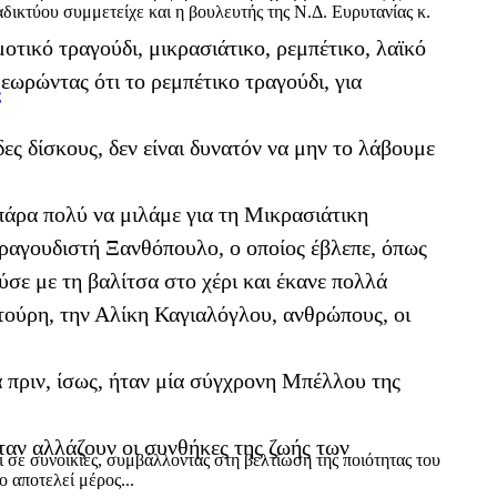
δικτύου συμμετείχε και η βουλευτής της Ν.Δ. Ευρυτανίας κ.
τικό τραγούδι, μικρασιάτικο, ρεμπέτικο, λαϊκό
θεωρώντας ότι το ρεμπέτικο τραγούδι, για
ς
δες δίσκους, δεν είναι δυνατόν να μην το λάβουμε
 πάρα πολύ να μιλάμε για τη Μικρασιάτικη
τραγουδιστή Ξανθόπουλο, ο οποίος έβλεπε, όπως
ύσε με τη βαλίτσα στο χέρι και έκανε πολλά
ντούρη, την Αλίκη Καγιαλόγλου, ανθρώπους, οι
α πριν, ίσως, ήταν μία σύγχρονη Μπέλλου της
όταν αλλάζουν οι συνθήκες της ζωής των
ι σε συνοικίες, συμβάλλοντας στη βελτίωση της ποιότητας του
 αποτελεί μέρος...