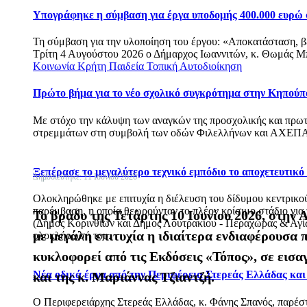
Υπογράφηκε η σύμβαση για έργα υποδομής 400.000 ευρώ
Τη σύμβαση για την υλοποίηση του έργου: «Αποκατάσταση, 
Τρίτη 4 Αυγούστου 2026 ο Δήμαρχος Ιωαννιτών, κ. Θωμάς Μπ
Κοινωνία
Κρήτη
Παιδεία
Τοπική Αυτοδιοίκηση
Πρώτο βήμα για το νέο σχολικό συγκρότημα στην Κηπούπ
Με στόχο την κάλυψη των αναγκών της προσχολικής και πρωτ
στρεμμάτων στη συμβολή των οδών Φιλελλήνων και ΑΧΕΠΑ
Ξεπέρασε το μεγαλύτερο τεχνικό εμπόδιο το αποχετευτικ
Δημοσιεύτηκε: 11 Ιουνίου 2026
Ολοκληρώθηκε με επιτυχία η διέλευση του δίδυμου κεντρικού 
παρέμβαση, η οποία θεωρούνταν το πλέον κρίσιμο στάδιο για
Το βράδυ της Τετάρτης 10 Ιουνίου 2026, στην
(Δήμος Κορινθίων και Δήμος Λουτρακίου - Περαχώρας & Αγίων
με μεγάλη επιτυχία η ιδιαίτερα ενδιαφέρουσα
ολοκλήρωσή του.
κυκλοφορεί από τις Εκδόσεις «Τόπος», σε εισα
Νέα οδικά έργα από την Περιφέρεια Στερεάς Ελλάδας κα
και της κ. Μαριάννας Τζιαντζή.
Ο Περιφερειάρχης Στερεάς Ελλάδας, κ. Φάνης Σπανός, παρέ