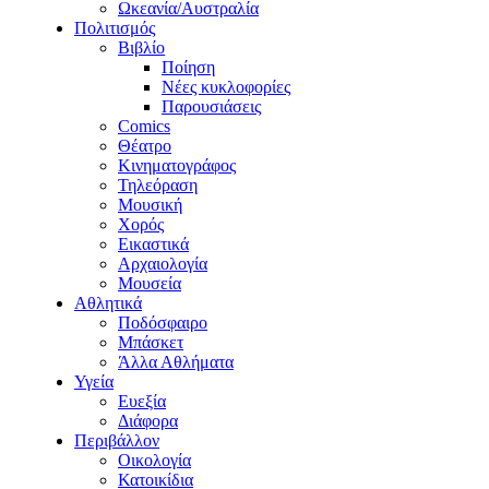
Ωκεανία/Αυστραλία
Πολιτισμός
Βιβλίο
Ποίηση
Νέες κυκλοφορίες
Παρουσιάσεις
Comics
Θέατρο
Κινηματογράφος
Τηλεόραση
Μουσική
Χορός
Εικαστικά
Αρχαιολογία
Μουσεία
Αθλητικά
Ποδόσφαιρο
Μπάσκετ
Άλλα Αθλήματα
Υγεία
Ευεξία
Διάφορα
Περιβάλλον
Οικολογία
Κατοικίδια