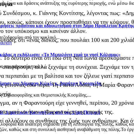
α έργα και δράσεις ανάπτυξης της ευρύτερης περιοχής, ενώ μέσω δια
ούγια
Συνδέσμου, κ. Γιάννης Κοντίτσης, λέγοντας πως: «Δημο
 που, κακώς, κάποιοι έχουν προσπαθήσει να την κόψουν, 
τηρήσεις πρασίνου και οδοφωτισμού στον Δήμο Ηρακλείου Κρήτη
νο τον υπόκοσμο και κανέναν άλλον.
πεζοδρομίου από τον κυκλικό...
νάδη, ότι «ένας δίσκος, που πουλάει 100 και 200 χιλιά
οίκηση
κάδας η εκδήλωση: «Το Μεσολόγγι τιμά το νησί Κάλαμος»
ω. Το δεύτερο είναι ότι εδώ στη Νέα Ιωνία αρεσκόμαστε
ην αναφέρουμε, αλλά ξεχνάμε τη συνέχεια. Ξεχνάμε τον 
 την παρουσία τους ο...
α περπατάει με τη βαλίτσα και τον ζήλευε γιατί περπατο
ίμησε τον Δήμαρχο Κιλκίς κ. Δημήτρη Κυριακίδη
τις γειτονιές εδώ πέρα. Τη Γιώτα Λύδια, τη Μαρία Φαρα
ωνία.
ς Σημαιοφορίδης και Θεμιστοκλής Κοσμίδης,...
γμα, αν η Φαραντούρη είχε γεννηθεί, περίπου, 20 χρόνι
νια μετά να ήταν η Φαραντούρη της εποχής της.
 Β΄ Δημοτικών Κοινοτήτων από τον Δήμο Πειραιά
ιατί αλλάζουν οι συνθήκες της ζωής των ανθρώπων. Και 
φορία και ιδιαίτερη σημασία για τη λειτουργία της πόλης, καθώς κα
ν, καθώς και στη συνολική αισθητική αναβάθμιση της πόλης.Το έργο