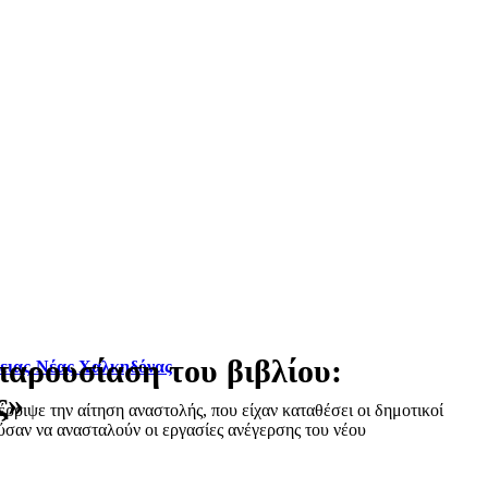
παρουσίαση του βιβλίου:
φειας-Νέας Χαλκηδόνας
ς»
ριψε την αίτηση αναστολής, που είχαν καταθέσει οι δημοτικοί
σαν να ανασταλούν οι εργασίες ανέγερσης του νέου