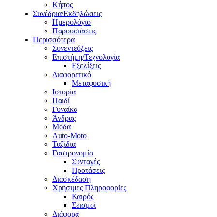
Κήπος
Συνέδρια/Εκδηλώσεις
Ημερολόγιο
Παρουσιάσεις
Περισσότερα
Συνεντεύξεις
Επιστήμη/Τεχνολογία
Εξελίξεις
Διαφορετικό
Μεταφυσική
Ιστορία
Παιδί
Γυναίκα
Άνδρας
Μόδα
Auto-Moto
Ταξίδια
Γαστρονομία
Συνταγές
Προτάσεις
Διασκέδαση
Χρήσιμες Πληροφορίες
Καιρός
Σεισμοί
Διάφορα