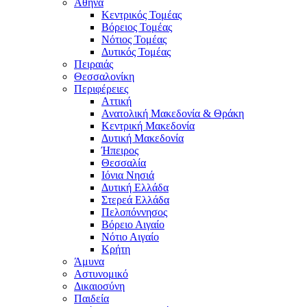
Αθήνα
Κεντρικός Τομέας
Βόρειος Τομέας
Νότιος Τομέας
Δυτικός Τομέας
Πειραιάς
Θεσσαλονίκη
Περιφέρειες
Αττική
Ανατολική Μακεδονία & Θράκη
Κεντρική Μακεδονία
Δυτική Μακεδονία
Ήπειρος
Θεσσαλία
Ιόνια Νησιά
Δυτική Ελλάδα
Στερεά Ελλάδα
Πελοπόννησος
Βόρειο Αιγαίο
Νότιο Αιγαίο
Κρήτη
Άμυνα
Αστυνομικό
Δικαιοσύνη
Παιδεία