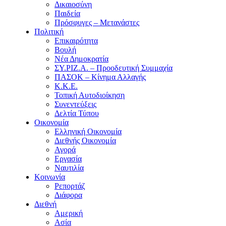
Δικαιοσύνη
Παιδεία
Πρόσφυγες – Μετανάστες
Πολιτική
Επικαιρότητα
Βουλή
Νέα Δημοκρατία
ΣΥ.ΡΙΖ.Α. – Προοδευτική Συμμαχία
ΠΑΣΟΚ – Κίνημα Αλλαγής
Κ.Κ.Ε.
Τοπική Αυτοδιοίκηση
Συνεντεύξεις
Δελτία Τύπου
Οικονομία
Ελληνική Οικονομία
Διεθνής Οικονομία
Αγορά
Εργασία
Ναυτιλία
Κοινωνία
Ρεπορτάζ
Διάφορα
Διεθνή
Αμερική
Ασία