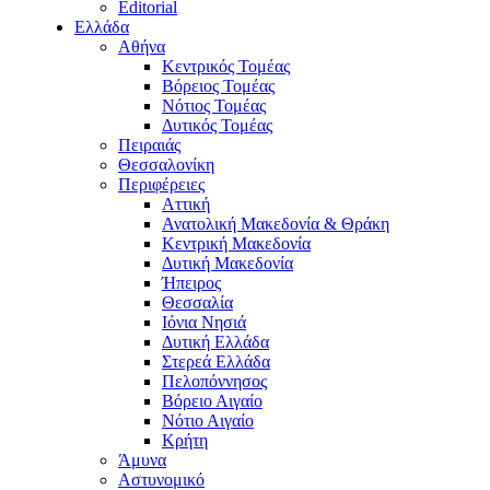
Editorial
Ελλάδα
Αθήνα
Κεντρικός Τομέας
Βόρειος Τομέας
Νότιος Τομέας
Δυτικός Τομέας
Πειραιάς
Θεσσαλονίκη
Περιφέρειες
Αττική
Ανατολική Μακεδονία & Θράκη
Κεντρική Μακεδονία
Δυτική Μακεδονία
Ήπειρος
Θεσσαλία
Ιόνια Νησιά
Δυτική Ελλάδα
Στερεά Ελλάδα
Πελοπόννησος
Βόρειο Αιγαίο
Νότιο Αιγαίο
Κρήτη
Άμυνα
Αστυνομικό