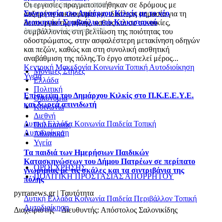
Οι εργασίες πραγματοποιήθηκαν σε δρόμους με
Δημοσιεύτηκε: 6 Αυγούστου 2026
Συνεργασία του Δημάρχου Κιλκίς με το νέο
αυξημένη κυκλοφορία και ιδιαίτερη σημασία για τη
Διοικητικό Συμβούλιο του Κιλκισιακού
λειτουργία της πόλης, καθώς και σε συνοικίες,
Δημοσιεύτηκε: 6 Αυγούστου 2026
συμβάλλοντας στη βελτίωση της ποιότητας του
οδοστρώματος, στην ασφαλέστερη μετακίνηση οδηγών
και πεζών, καθώς και στη συνολική αισθητική
αναβάθμιση της πόλης.Το έργο αποτελεί μέρος...
Κεντρική Μακεδονία
Κοινωνία
Τοπική Αυτοδιοίκηση
Μόνιμες Στήλες
Υγεία
Ελλάδα
Πολιτική
Επίσκεψη του Δημάρχου Κιλκίς στο Π.Κ.Ε.Ε.Υ.Ε.
Οικονομία
και δωρεά απινιδωτή
Κοινωνία
Διεθνή
Δυτική Ελλάδα
Κοινωνία
Παιδεία
Τοπική
Πολιτισμός
Αυτοδιοίκηση
Αθλητικά
Υγεία
Τα παιδιά των Ημερήσιων Παιδικών
Κατασκηνώσεων του Δήμου Πατρέων σε περίπατο
ΟΡΟΙ ΧΡΗΣΗΣ
γνωριμίας με τις σκάλες και τα σιντριβάνια της
ΠΟΛΙΤΙΚΗ ΠΡΟΣΤΑΣΙΑΣ ΑΠΟΡΡΗΤΟΥ
πόλης
pyrranews.gr | Ταυτότητα
Δυτική Ελλάδα
Κοινωνία
Παιδεία
Περιβάλλον
Τοπική
Αυτοδιοίκηση
Διαχειριστής – Διευθυντής: Απόστολος Σαλονικίδης