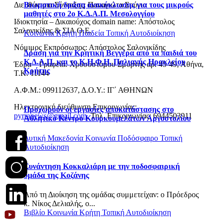
Διευθύντρια Σύνταξης: Παναγιώτα Σούγια
Βιωματική δράση ανακύκλωσης για τους μικρούς
μαθητές στο 2ο Κ.Δ.Α.Π. Μεσολογγίου
Ιδιοκτησία – Δικαιούχος domain name: Απόστολος
Σαλονικίδης & ΣΙΑ Ο.Ε.
Κοινωνία
Κρήτη
Παιδεία
Τοπική Αυτοδιοίκηση
Νόμιμος Εκπρόσωπος: Απόστολος Σαλονικίδης
Δράση για την Κρητική Βεγγέρα από τα παιδιά του
Κ.Δ.Α.Π. και το Κ.Η.Φ.Η. Παλιανής Ηρακλείου
Έδρα – Γραφεία: Χρυσοστόμου Σμύρνης αρ. 45-49, Αθήνα,
Κρήτης
Τ.Κ. 11144
Α.Φ.Μ.: 099112637, Δ.Ο.Υ.: ΙΓ΄ ΑΘΗΝΩΝ
Ηλεκτρονική διεύθυνση Επικοινωνίας:
Προχωρούν οι εργασίες αποκατάστασης στο
pyrranews@gmail.com
, Τηλ. Επικοινωνίας: 6944503911
Αθλητικό Κέντρο Κουρκουμελάτων Αργοστολίου
Δυτική Μακεδονία
Κοινωνία
Ποδόσφαιρο
Τοπική
Αυτοδιοίκηση
Συνάντηση Κοκκαλιάρη με την ποδοσφαιρική
ομάδα της Κοζάνης
Από τη Διοίκηση της ομάδας συμμετείχαν: o Πρόεδρος
κ. Νίκος Δελιαλής, ο...
Βιβλίο
Κοινωνία
Κρήτη
Τοπική Αυτοδιοίκηση