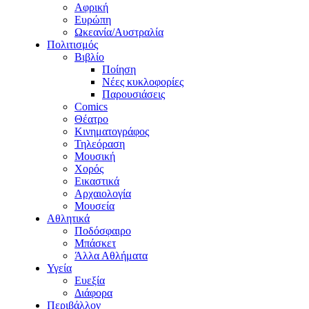
Αφρική
Ευρώπη
Ωκεανία/Αυστραλία
Πολιτισμός
Βιβλίο
Ποίηση
Νέες κυκλοφορίες
Παρουσιάσεις
Comics
Θέατρο
Κινηματογράφος
Τηλεόραση
Μουσική
Χορός
Εικαστικά
Αρχαιολογία
Μουσεία
Αθλητικά
Ποδόσφαιρο
Μπάσκετ
Άλλα Αθλήματα
Υγεία
Ευεξία
Διάφορα
Περιβάλλον