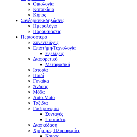
Οικολογία
Κατοικίδια
Κήπος
Συνέδρια/Εκδηλώσεις
Ημερολόγιο
Παρουσιάσεις
Περισσότερα
Συνεντεύξεις
Επιστήμη/Τεχνολογία
Εξελίξεις
Διαφορετικό
Μεταφυσική
Ιστορία
Παιδί
Γυναίκα
Άνδρας
Μόδα
Auto-Moto
Ταξίδια
Γαστρονομία
Συνταγές
Προτάσεις
Διασκέδαση
Χρήσιμες Πληροφορίες
Καιρός