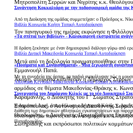
Μητροπολίτη Σερρών και Νιγρίτης κ.κ. Θεολόγου
Συνάντηση Κοκκαλιάρη με την ποδοσφαιρική ομάδα της 
Από τη Διοίκηση της ομάδας συμμετείχαν: o Πρόεδρος κ. Νίκος
Βιβλίο
Κοινωνία
Κρήτη
Τοπική Αυτοδιοίκηση
Τον πανηγυρικό της ημέρας εκφώνησε η Φιλόλογο
«Τα σπίτια των βιβλίων» - Καλοκαιρινή εκστρατεία ανάγ
Η δράση ξεκίνησε με έναν δημιουργικό διάλογο γύρω από ερω
Βιβλίο
Δυτική Μακεδονία
Κοινωνία
Τοπική Αυτοδιοίκηση
Μετά από τη δοξολογία πραγματοποιήθηκε στην Π
«Ποιήματα και Συναισθήματα» - Μια ξεχωριστή συνάντησ
Εμμανουήλ Παπά.
Με τη συνοδεία της άρπας, τα παιδιά ανακάλυψαν πώς η μουσι
Ακόμη, στεφάνια κατέθεσαν η Δήμαρχος Σερρών
Αθλητικά
Κεντρική Μακεδονία
Κοινωνία
Τοπική Αυτοδιοίκη
αρμόδιος σε θέματα Μακεδονίας-Θράκης κ. Κωνσ
Συνεργασία του Δημάρχου Κιλκίς με το νέο Διοικητικό Συ
Καραμανλής, ο Διοικητής του Γ’ Σώματος Στρατο
Σπυρόπουλος, ο Αστυνομικός Διευθυντής Σερρών
Η Δημοτική Αρχή, όπως δήλωσε ο Δήμαρχος Κιλκίς, κ. Δημήτρη
διάθεση των δημοτικών αθλητικών εγκαταστάσεων και παροχή 
Θεοδωρίδης, ο Διευθυντής Πρωτοβάθμιας Εκπαίδ
συνάντηση ήταν παρόντες και οι Αντιδήμαρχοι κ.κ. Αλέξανδρο
Παπαβραμίδης.
Σωτηριάδης και εκπρόσωποι πολιτικών κομμάτων