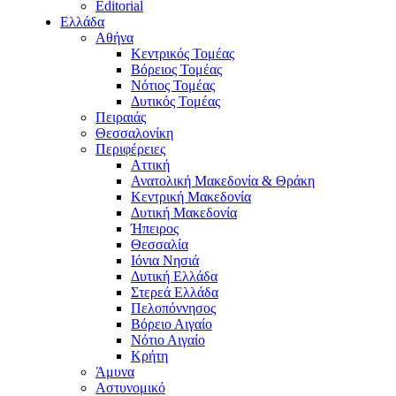
Editorial
Ελλάδα
Αθήνα
Κεντρικός Τομέας
Βόρειος Τομέας
Νότιος Τομέας
Δυτικός Τομέας
Πειραιάς
Θεσσαλονίκη
Περιφέρειες
Αττική
Ανατολική Μακεδονία & Θράκη
Κεντρική Μακεδονία
Δυτική Μακεδονία
Ήπειρος
Θεσσαλία
Ιόνια Νησιά
Δυτική Ελλάδα
Στερεά Ελλάδα
Πελοπόννησος
Βόρειο Αιγαίο
Νότιο Αιγαίο
Κρήτη
Άμυνα
Αστυνομικό