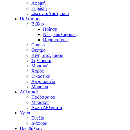
Αφρική
Ευρώπη
Ωκεανία/Αυστραλία
Πολιτισμός
Βιβλίο
Ποίηση
Νέες κυκλοφορίες
Παρουσιάσεις
Comics
Θέατρο
Κινηματογράφος
Τηλεόραση
Μουσική
Χορός
Εικαστικά
Αρχαιολογία
Μουσεία
Αθλητικά
Ποδόσφαιρο
Μπάσκετ
Άλλα Αθλήματα
Υγεία
Ευεξία
Διάφορα
Περιβάλλον