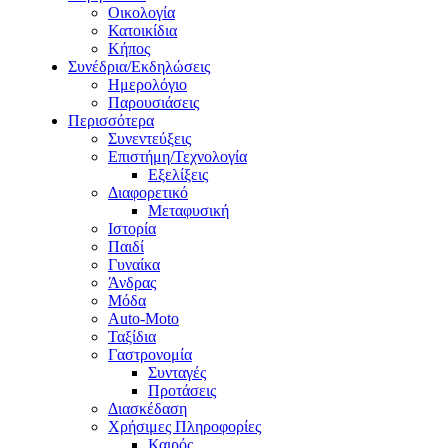
Οικολογία
Κατοικίδια
Κήπος
Συνέδρια/Εκδηλώσεις
Ημερολόγιο
Παρουσιάσεις
Περισσότερα
Συνεντεύξεις
Επιστήμη/Τεχνολογία
Εξελίξεις
Διαφορετικό
Μεταφυσική
Ιστορία
Παιδί
Γυναίκα
Άνδρας
Μόδα
Auto-Moto
Ταξίδια
Γαστρονομία
Συνταγές
Προτάσεις
Διασκέδαση
Χρήσιμες Πληροφορίες
Καιρός