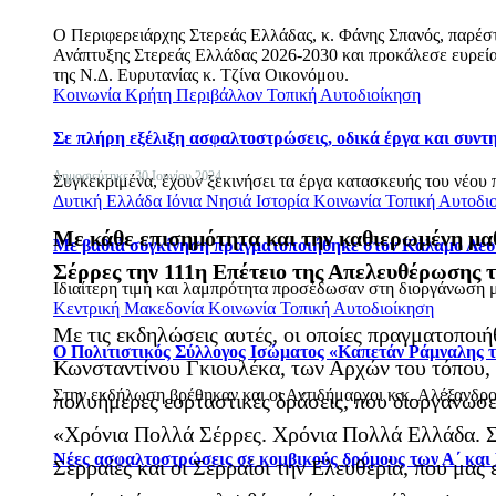
Ο Περιφερειάρχης Στερεάς Ελλάδας, κ. Φάνης Σπανός, παρέ
Ανάπτυξης Στερεάς Ελλάδας 2026-2030 και προκάλεσε ευρεία 
της Ν.Δ. Ευρυτανίας κ. Τζίνα Οικονόμου.
Κοινωνία
Κρήτη
Περιβάλλον
Τοπική Αυτοδιοίκηση
Σε πλήρη εξέλιξη ασφαλτοστρώσεις, οδικά έργα και συν
Δημοσιεύτηκε: 30 Ιουνίου 2024
Συγκεκριμένα, έχουν ξεκινήσει τα έργα κατασκευής του νέου 
Δυτική Ελλάδα
Ιόνια Νησιά
Ιστορία
Κοινωνία
Τοπική Αυτοδι
Με κάθε επισημότητα και την καθιερωμένη μα
Με βαθιά συγκίνηση πραγματοποιήθηκε στον Κάλαμο Λευ
Σέρρες την 111η Επέτειο της Απελευθέρωσης τη
Ιδιαίτερη τιμή και λαμπρότητα προσέδωσαν στη διοργάνωση με
Κεντρική Μακεδονία
Κοινωνία
Τοπική Αυτοδιοίκηση
Με τις εκδηλώσεις αυτές, οι οποίες πραγματοπο
Ο Πολιτιστικός Σύλλογος Ισώματος «Καπετάν Ράμναλης τ
Κωνσταντίνου Γκιουλέκα, των Αρχών του τόπου,
Στην εκδήλωση βρέθηκαν και οι Αντιδήμαρχοι κ.κ. Αλέξανδρο
πολυήμερες εορταστικές δράσεις, που διοργάνωσ
«Χρόνια Πολλά Σέρρες. Χρόνια Πολλά Ελλάδα. Σήμ
Νέες ασφαλτοστρώσεις σε κομβικούς δρόμους των Α΄ και
Σερραίες και οι Σερραίοι την Ελευθερία, που μας 