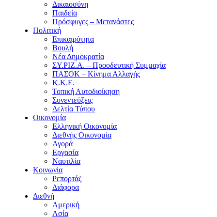
Δικαιοσύνη
Παιδεία
Πρόσφυγες – Μετανάστες
Πολιτική
Επικαιρότητα
Βουλή
Νέα Δημοκρατία
ΣΥ.ΡΙΖ.Α. – Προοδευτική Συμμαχία
ΠΑΣΟΚ – Κίνημα Αλλαγής
Κ.Κ.Ε.
Τοπική Αυτοδιοίκηση
Συνεντεύξεις
Δελτία Τύπου
Οικονομία
Ελληνική Οικονομία
Διεθνής Οικονομία
Αγορά
Εργασία
Ναυτιλία
Κοινωνία
Ρεπορτάζ
Διάφορα
Διεθνή
Αμερική
Ασία