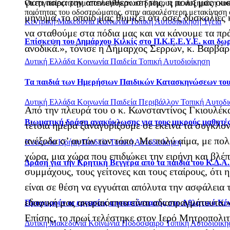
γιατί παρά την απελευθέρωσή της, η πόλη μας ουσ
Οι εργασίες πραγματοποιήθηκαν σε δρόμους με αυξημένη κυκλο
ποιότητας του οδοστρώματος, στην ασφαλέστερη μετακίνηση ο
μήνυμα, το οποίο μας θυμίζει ότι όσες δυσκολίες
Κεντρική Μακεδονία
Κοινωνία
Τοπική Αυτοδιοίκηση
Υγεία
να σταθούμε στα πόδια μας και να κάνουμε τα πρ
Επίσκεψη του Δημάρχου Κιλκίς στο Π.Κ.Ε.Ε.Υ.Ε. και δω
ανοδικά.», τόνισε η Δήμαρχος Σερρών, κ. Βαρβά
Δυτική Ελλάδα
Κοινωνία
Παιδεία
Τοπική Αυτοδιοίκηση
Τα παιδιά των Ημερήσιων Παιδικών Κατασκηνώσεων του Δ
Δυτική Ελλάδα
Κοινωνία
Παιδεία
Περιβάλλον
Τοπική Αυτοδι
Από την πλευρά του ο κ. Κωνσταντίνος Γκιουλέ
Βιωματική δράση ανακύκλωσης για τους μικρούς μαθητές
τέτοια ημέρα ξαναγυρίζουμε σε εκείνα τα συγκλο
ανέξοδα σ’ αυτόν τον τόπο. Με πολύ αίμα, με πολ
Κοινωνία
Κρήτη
Παιδεία
Τοπική Αυτοδιοίκηση
χώρα, μια χώρα που επιδιώκει την ειρήνη και βλέπ
Δράση για την Κρητική Βεγγέρα από τα παιδιά του Κ.Δ.Α
συμμάχους, τους γείτονες και τους εταίρους, ότι
είναι σε θέση να εγγυάται απόλυτα την ασφάλεια 
εδαφική μας ακεραιότητα είναι αδιαπραγμάτευτα.»
Προχωρούν οι εργασίες αποκατάστασης στο Αθλητικό Κέ
Επίσης, το πρωί τελέστηκε στον Ιερό Μητροπολ
Δυτική Μακεδονία
Κοινωνία
Ποδόσφαιρο
Τοπική Αυτοδιοίκη