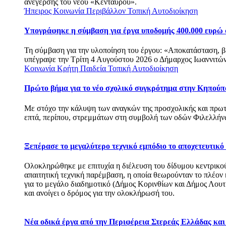
ανέγερσης του νέου «Κένταυρου».
Ήπειρος
Κοινωνία
Περιβάλλον
Τοπική Αυτοδιοίκηση
Υπογράφηκε η σύμβαση για έργα υποδομής 400.000 ευρώ
Τη σύμβαση για την υλοποίηση του έργου: «Αποκατάσταση, 
υπέγραψε την Τρίτη 4 Αυγούστου 2026 ο Δήμαρχος Ιωαννιτών
Κοινωνία
Κρήτη
Παιδεία
Τοπική Αυτοδιοίκηση
Πρώτο βήμα για το νέο σχολικό συγκρότημα στην Κηπούπ
Με στόχο την κάλυψη των αναγκών της προσχολικής και πρω
επτά, περίπου, στρεμμάτων στη συμβολή των οδών Φιλελλ
Ξεπέρασε το μεγαλύτερο τεχνικό εμπόδιο το αποχετευτικ
Ολοκληρώθηκε με επιτυχία η διέλευση του δίδυμου κεντρικού
απαιτητική τεχνική παρέμβαση, η οποία θεωρούνταν το πλέον
για το μεγάλο διαδημοτικό (Δήμος Κορινθίων και Δήμος Λου
και ανοίγει ο δρόμος για την ολοκλήρωσή του.
Νέα οδικά έργα από την Περιφέρεια Στερεάς Ελλάδας κα