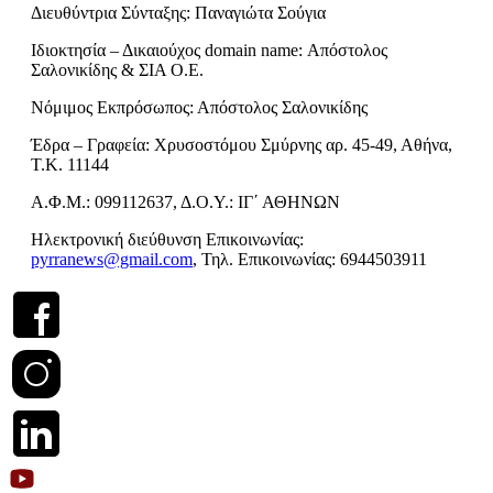
Διευθύντρια Σύνταξης: Παναγιώτα Σούγια
Ιδιοκτησία – Δικαιούχος domain name: Απόστολος
Σαλονικίδης & ΣΙΑ Ο.Ε.
Νόμιμος Εκπρόσωπος: Απόστολος Σαλονικίδης
Έδρα – Γραφεία: Χρυσοστόμου Σμύρνης αρ. 45-49, Αθήνα,
Τ.Κ. 11144
Α.Φ.Μ.: 099112637, Δ.Ο.Υ.: ΙΓ΄ ΑΘΗΝΩΝ
Ηλεκτρονική διεύθυνση Επικοινωνίας:
pyrranews@gmail.com
, Τηλ. Επικοινωνίας: 6944503911