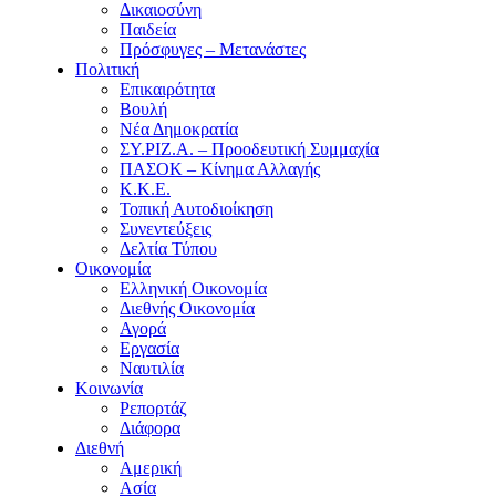
Δικαιοσύνη
Παιδεία
Πρόσφυγες – Μετανάστες
Πολιτική
Επικαιρότητα
Βουλή
Νέα Δημοκρατία
ΣΥ.ΡΙΖ.Α. – Προοδευτική Συμμαχία
ΠΑΣΟΚ – Κίνημα Αλλαγής
Κ.Κ.Ε.
Τοπική Αυτοδιοίκηση
Συνεντεύξεις
Δελτία Τύπου
Οικονομία
Ελληνική Οικονομία
Διεθνής Οικονομία
Αγορά
Εργασία
Ναυτιλία
Κοινωνία
Ρεπορτάζ
Διάφορα
Διεθνή
Αμερική
Ασία