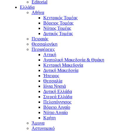
Editorial
Ελλάδα
Αθήνα
Κεντρικός Τομέας
Βόρειος Τομέας
Νότιος Τομέας
Δυτικός Τομέας
Πειραιάς
Θεσσαλονίκη
Περιφέρειες
Αττική
Ανατολική Μακεδονία & Θράκη
Κεντρική Μακεδονία
Δυτική Μακεδονία
Ήπειρος
Θεσσαλία
Ιόνια Νησιά
Δυτική Ελλάδα
Στερεά Ελλάδα
Πελοπόννησος
Βόρειο Αιγαίο
Νότιο Αιγαίο
Κρήτη
Άμυνα
Αστυνομικό