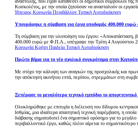
αναστολής, που είχαν καταθέσει οι δημοτικοί σύμβουλοι της
Κοσκολέτος, με την οποία ζητούσαν να ανασταλούν οι εργασί
Ήπειρος
Κοινωνία
Περιβάλλον
Τοπική Αυτοδιοίκηση
Υπογράφηκε η σύμβαση για έργα υποδομής 400.000 ευρώ
Τη σύμβαση για την υλοποίηση του έργου: «Αποκατάσταση, 
400.000 ευρώ με Φ.Π.Α., υπέγραψε την Τρίτη 4 Αυγούστου 2
Κοινωνία
Κρήτη
Παιδεία
Τοπική Αυτοδιοίκηση
Πρώτο βήμα για το νέο σχολικό συγκρότημα στην Κηπούπ
Με στόχο την κάλυψη των αναγκών της προσχολικής και πρω
την απόκτηση ακινήτου επτά, περίπου, στρεμμάτων στη συ
Ξεπέρασε το μεγαλύτερο τεχνικό εμπόδιο το αποχετευτικ
Ολοκληρώθηκε με επιτυχία η διέλευση του δίδυμου κεντρικο
Ισθμίας, μια ιδιαίτερα απαιτητική τεχνική παρέμβαση, η οποί
διάβασης σηματοδοτεί ένα σημαντικό ορόσημο για το μεγάλ
περιβαλλοντικό έργο, καθώς πλέον αίρεται το σημαντικότερο 