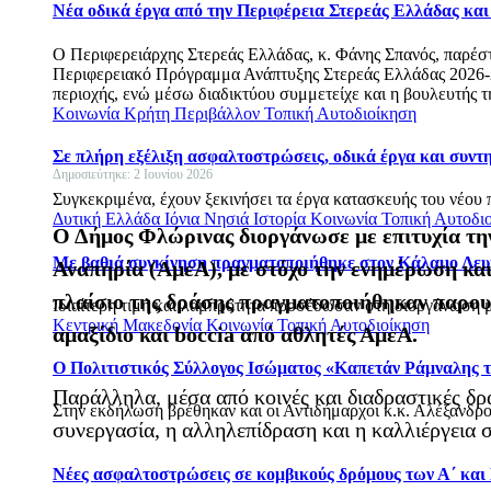
Νέα οδικά έργα από την Περιφέρεια Στερεάς Ελλάδας κα
Ο Περιφερειάρχης Στερεάς Ελλάδας, κ. Φάνης Σπανός, παρέσ
Περιφερειακό Πρόγραμμα Ανάπτυξης Στερεάς Ελλάδας 2026-20
περιοχής, ενώ μέσω διαδικτύου συμμετείχε και η βουλευτής τ
Κοινωνία
Κρήτη
Περιβάλλον
Τοπική Αυτοδιοίκηση
Σε πλήρη εξέλιξη ασφαλτοστρώσεις, οδικά έργα και συν
Δημοσιεύτηκε: 2 Ιουνίου 2026
Συγκεκριμένα, έχουν ξεκινήσει τα έργα κατασκευής του νέου 
Δυτική Ελλάδα
Ιόνια Νησιά
Ιστορία
Κοινωνία
Τοπική Αυτοδι
Ο Δήμος Φλώρινας διοργάνωσε με επιτυχία τη
Με βαθιά συγκίνηση πραγματοποιήθηκε στον Κάλαμο Λευ
Αναπηρία (ΑμεΑ), με στόχο την ενημέρωση και
πλαίσιο της δράσης πραγματοποιήθηκαν παρουσι
Ιδιαίτερη τιμή και λαμπρότητα προσέδωσαν στη διοργάνωση με
Κεντρική Μακεδονία
Κοινωνία
Τοπική Αυτοδιοίκηση
αμαξίδιο και boccia από αθλητές ΑμεΑ.
Ο Πολιτιστικός Σύλλογος Ισώματος «Καπετάν Ράμναλης τ
Παράλληλα, μέσα από κοινές και διαδραστικές δρ
Στην εκδήλωση βρέθηκαν και οι Αντιδήμαρχοι κ.κ. Αλέξανδρο
συνεργασία, η αλληλεπίδραση και η καλλιέργεια
Νέες ασφαλτοστρώσεις σε κομβικούς δρόμους των Α΄ και