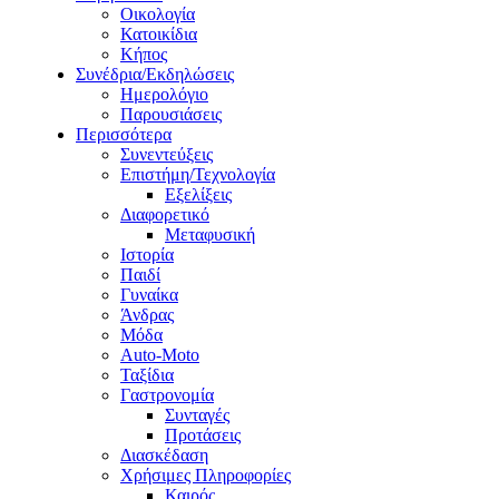
Οικολογία
Κατοικίδια
Κήπος
Συνέδρια/Εκδηλώσεις
Ημερολόγιο
Παρουσιάσεις
Περισσότερα
Συνεντεύξεις
Επιστήμη/Τεχνολογία
Εξελίξεις
Διαφορετικό
Μεταφυσική
Ιστορία
Παιδί
Γυναίκα
Άνδρας
Μόδα
Auto-Moto
Ταξίδια
Γαστρονομία
Συνταγές
Προτάσεις
Διασκέδαση
Χρήσιμες Πληροφορίες
Καιρός