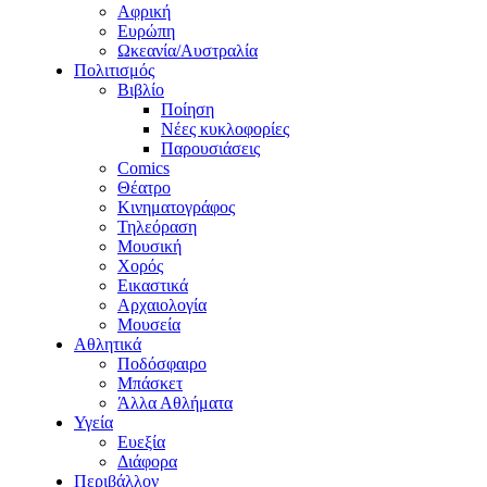
Αφρική
Ευρώπη
Ωκεανία/Αυστραλία
Πολιτισμός
Βιβλίο
Ποίηση
Νέες κυκλοφορίες
Παρουσιάσεις
Comics
Θέατρο
Κινηματογράφος
Τηλεόραση
Μουσική
Χορός
Εικαστικά
Αρχαιολογία
Μουσεία
Αθλητικά
Ποδόσφαιρο
Μπάσκετ
Άλλα Αθλήματα
Υγεία
Ευεξία
Διάφορα
Περιβάλλον