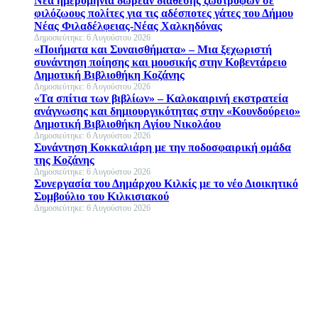
Νέα ημερομηνία δωρεάν διάθεσης ζωοτροφών σε
φιλόζωους πολίτες για τις αδέσποτες γάτες του Δήμου
Νέας Φιλαδέλφειας-Νέας Χαλκηδόνας
Δημοσιεύτηκε: 6 Αυγούστου 2026
«Ποιήματα και Συναισθήματα» – Μια ξεχωριστή
συνάντηση ποίησης και μουσικής στην Κοβεντάρειο
Δημοτική Βιβλιοθήκη Κοζάνης
Δημοσιεύτηκε: 6 Αυγούστου 2026
«Τα σπίτια των βιβλίων» – Καλοκαιρινή εκστρατεία
ανάγνωσης και δημιουργικότητας στην «Κουνδούρειο»
Δημοτική Βιβλιοθήκη Αγίου Νικολάου
Δημοσιεύτηκε: 6 Αυγούστου 2026
Συνάντηση Κοκκαλιάρη με την ποδοσφαιρική ομάδα
της Κοζάνης
Δημοσιεύτηκε: 6 Αυγούστου 2026
Συνεργασία του Δημάρχου Κιλκίς με το νέο Διοικητικό
Συμβούλιο του Κιλκισιακού
Δημοσιεύτηκε: 6 Αυγούστου 2026