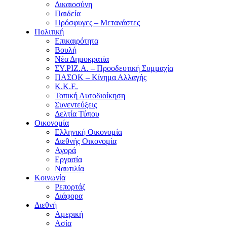
Δικαιοσύνη
Παιδεία
Πρόσφυγες – Μετανάστες
Πολιτική
Επικαιρότητα
Βουλή
Νέα Δημοκρατία
ΣΥ.ΡΙΖ.Α. – Προοδευτική Συμμαχία
ΠΑΣΟΚ – Κίνημα Αλλαγής
Κ.Κ.Ε.
Τοπική Αυτοδιοίκηση
Συνεντεύξεις
Δελτία Τύπου
Οικονομία
Ελληνική Οικονομία
Διεθνής Οικονομία
Αγορά
Εργασία
Ναυτιλία
Κοινωνία
Ρεπορτάζ
Διάφορα
Διεθνή
Αμερική
Ασία