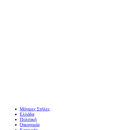
Μόνιμες Στήλες
Ελλάδα
Πολιτική
Οικονομία
Κοινωνία