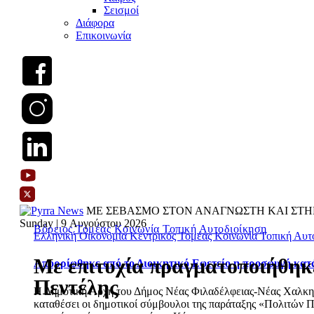
Σεισμοί
Διάφορα
Επικοινωνία
ΜΕ ΣΕΒΑΣΜΟ ΣΤΟΝ ΑΝΑΓΝΩΣΤΗ ΚΑΙ ΣΤΗ
Sunday | 9 Αυγούστου 2026
Βόρειος Τομέας
Κοινωνία
Τοπική Αυτοδιοίκηση
Ελληνική Οικονομία
Κεντρικός Τομέας
Κοινωνία
Τοπική Αυτ
Με επιτυχία πραγματοποιήθηκ
Απορρίφθηκε από το Διοικητικό Εφετείο η προσφυγή κατ
Πεντέλης
Η Δημοτική Αρχή του Δήμος Νέας Φιλαδέλφειας-Νέας Χαλκηδό
καταθέσει οι δημοτικοί σύμβουλοι της παράταξης «Πολιτών Π