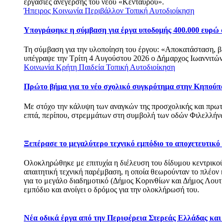
εργασίες ανέγερσης του νέου «Κένταυρου».
Ήπειρος
Κοινωνία
Περιβάλλον
Τοπική Αυτοδιοίκηση
Υπογράφηκε η σύμβαση για έργα υποδομής 400.000 ευρώ
Τη σύμβαση για την υλοποίηση του έργου: «Αποκατάσταση, 
υπέγραψε την Τρίτη 4 Αυγούστου 2026 ο Δήμαρχος Ιωαννιτών
Κοινωνία
Κρήτη
Παιδεία
Τοπική Αυτοδιοίκηση
Πρώτο βήμα για το νέο σχολικό συγκρότημα στην Κηπούπ
Με στόχο την κάλυψη των αναγκών της προσχολικής και πρω
επτά, περίπου, στρεμμάτων στη συμβολή των οδών Φιλελλ
Ξεπέρασε το μεγαλύτερο τεχνικό εμπόδιο το αποχετευτικ
Ολοκληρώθηκε με επιτυχία η διέλευση του δίδυμου κεντρικού
απαιτητική τεχνική παρέμβαση, η οποία θεωρούνταν το πλέον
για το μεγάλο διαδημοτικό (Δήμος Κορινθίων και Δήμος Λου
εμπόδιο και ανοίγει ο δρόμος για την ολοκλήρωσή του.
Νέα οδικά έργα από την Περιφέρεια Στερεάς Ελλάδας κα