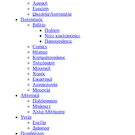
Αφρική
Ευρώπη
Ωκεανία/Αυστραλία
Πολιτισμός
Βιβλίο
Ποίηση
Νέες κυκλοφορίες
Παρουσιάσεις
Comics
Θέατρο
Κινηματογράφος
Τηλεόραση
Μουσική
Χορός
Εικαστικά
Αρχαιολογία
Μουσεία
Αθλητικά
Ποδόσφαιρο
Μπάσκετ
Άλλα Αθλήματα
Υγεία
Ευεξία
Διάφορα
Περιβάλλον