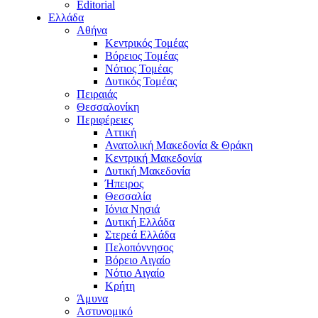
Editorial
Ελλάδα
Αθήνα
Κεντρικός Τομέας
Βόρειος Τομέας
Νότιος Τομέας
Δυτικός Τομέας
Πειραιάς
Θεσσαλονίκη
Περιφέρειες
Αττική
Ανατολική Μακεδονία & Θράκη
Κεντρική Μακεδονία
Δυτική Μακεδονία
Ήπειρος
Θεσσαλία
Ιόνια Νησιά
Δυτική Ελλάδα
Στερεά Ελλάδα
Πελοπόννησος
Βόρειο Αιγαίο
Νότιο Αιγαίο
Κρήτη
Άμυνα
Αστυνομικό