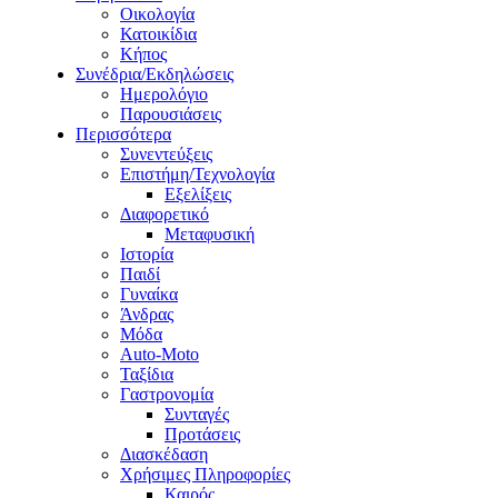
Οικολογία
Κατοικίδια
Κήπος
Συνέδρια/Εκδηλώσεις
Ημερολόγιο
Παρουσιάσεις
Περισσότερα
Συνεντεύξεις
Επιστήμη/Τεχνολογία
Εξελίξεις
Διαφορετικό
Μεταφυσική
Ιστορία
Παιδί
Γυναίκα
Άνδρας
Μόδα
Auto-Moto
Ταξίδια
Γαστρονομία
Συνταγές
Προτάσεις
Διασκέδαση
Χρήσιμες Πληροφορίες
Καιρός