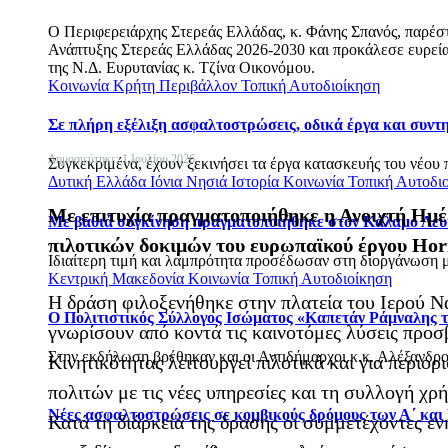
Ο Περιφερειάρχης Στερεάς Ελλάδας, κ. Φάνης Σπανός, παρέ
Ανάπτυξης Στερεάς Ελλάδας 2026-2030 και προκάλεσε ευρεία 
της Ν.Δ. Ευρυτανίας κ. Τζίνα Οικονόμου.
Κοινωνία
Κρήτη
Περιβάλλον
Τοπική Αυτοδιοίκηση
Σε πλήρη εξέλιξη ασφαλτοστρώσεις, οδικά έργα και συν
Δημοσιεύτηκε: 1 Ιουλίου 2026
Συγκεκριμένα, έχουν ξεκινήσει τα έργα κατασκευής του νέου 
Δυτική Ελλάδα
Ιόνια Νησιά
Ιστορία
Κοινωνία
Τοπική Αυτοδι
Με επιτυχία πραγματοποιήθηκε η Ανοιχτή Ημέ
Με βαθιά συγκίνηση πραγματοποιήθηκε στον Κάλαμο Λευ
πιλοτικών δοκιμών του ευρωπαϊκού έργου Hori
Ιδιαίτερη τιμή και λαμπρότητα προσέδωσαν στη διοργάνωση με
Κεντρική Μακεδονία
Κοινωνία
Τοπική Αυτοδιοίκηση
Η δράση φιλοξενήθηκε στην πλατεία του Ιερού Ν
Ο Πολιτιστικός Σύλλογος Ισώματος «Καπετάν Ράμναλης τ
γνωρίσουν από κοντά τις καινοτόμες λύσεις προσ
Στην εκδήλωση βρέθηκαν και οι Αντιδήμαρχοι κ.κ. Αλέξανδρο
Κινητικότητας λειτουργεί πιλοτικά και για περιο
πολιτών με τις νέες υπηρεσίες και τη συλλογή χ
Νέες ασφαλτοστρώσεις σε κομβικούς δρόμους των Α΄ και
Κατά τη διάρκεια της δράσης οι συμμετέχοντες ε