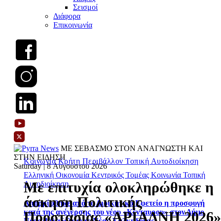
Σεισμοί
Διάφορα
Επικοινωνία
ΜΕ ΣΕΒΑΣΜΟ ΣΤΟΝ ΑΝΑΓΝΩΣΤΗ ΚΑΙ
ΣΤΗΝ ΕΙΔΗΣΗ
Κοινωνία
Κρήτη
Περιβάλλον
Τοπική Αυτοδιοίκηση
Saturday | 8 Αυγούστου 2026
Ελληνική Οικονομία
Κεντρικός Τομέας
Κοινωνία
Τοπική
Με επιτυχία ολοκληρώθηκε η
Αυτοδιοίκηση
άσκηση Πολιτικής
Απορρίφθηκε από το Διοικητικό Εφετείο η προσφυγή
κατά της ανέγερσης του νέου «Κένταυρου» στον Δήμο
Προστασίας «ΑΡΙΑΔΝΗ 2026»
Νέας Φιλαδέλφειας-Νέας Χαλκηδόνας