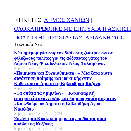
ΕΤΙΚΕΤΕΣ:
ΔΗΜΟΣ ΧΑΝΙΩΝ
|
ΟΛΟΚΛΗΡΩΘΗΚΕ ΜΕ ΕΠΙΤΥΧΙΑ Η ΑΣΚΗΣΗ
ΠΟΛΙΤΙΚΗΣ ΠΡΟΣΤΑΣΙΑΣ: ΑΡΙΑΔΝΗ 2026
Τελευταία Νέα
Νέα ημερομηνία δωρεάν διάθεσης ζωοτροφών σε
φιλόζωους πολίτες για τις αδέσποτες γάτες του
Δήμου Νέας Φιλαδέλφειας-Νέας Χαλκηδόνας
Δημοσιεύτηκε: 6 Αυγούστου 2026
«Ποιήματα και Συναισθήματα» – Μια ξεχωριστή
συνάντηση ποίησης και μουσικής στην
Κοβεντάρειο Δημοτική Βιβλιοθήκη Κοζάνης
Δημοσιεύτηκε: 6 Αυγούστου 2026
«Τα σπίτια των βιβλίων» – Καλοκαιρινή
εκστρατεία ανάγνωσης και δημιουργικότητας στην
«Κουνδούρειο» Δημοτική Βιβλιοθήκη Αγίου
Νικολάου
Δημοσιεύτηκε: 6 Αυγούστου 2026
Συνάντηση Κοκκαλιάρη με την ποδοσφαιρική
ομάδα της Κοζάνης
Δημοσιεύτηκε: 6 Αυγούστου 2026