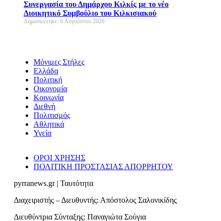
Συνεργασία του Δημάρχου Κιλκίς με το νέο
Διοικητικό Συμβούλιο του Κιλκισιακού
Δημοσιεύτηκε: 6 Αυγούστου 2026
Μόνιμες Στήλες
Ελλάδα
Πολιτική
Οικονομία
Κοινωνία
Διεθνή
Πολιτισμός
Αθλητικά
Υγεία
ΟΡΟΙ ΧΡΗΣΗΣ
ΠΟΛΙΤΙΚΗ ΠΡΟΣΤΑΣΙΑΣ ΑΠΟΡΡΗΤΟΥ
pyrranews.gr | Ταυτότητα
Διαχειριστής – Διευθυντής: Απόστολος Σαλονικίδης
Διευθύντρια Σύνταξης: Παναγιώτα Σούγια