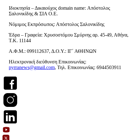
Ιδιοκτησία – Δικαιούχος domain name: Απόστολος
Σαλονικίδης & ΣΙΑ Ο.Ε.
Νόμιμος Εκπρόσωπος: Απόστολος Σαλονικίδης
Έδρα – Γραφεία: Χρυσοστόμου Σμύρνης αρ. 45-49, Αθήνα,
Τ.Κ. 11144
Α.Φ.Μ.: 099112637, Δ.Ο.Υ.: ΙΓ΄ ΑΘΗΝΩΝ
Ηλεκτρονική διεύθυνση Επικοινωνίας:
pyrranews@gmail.com
, Τηλ. Επικοινωνίας: 6944503911