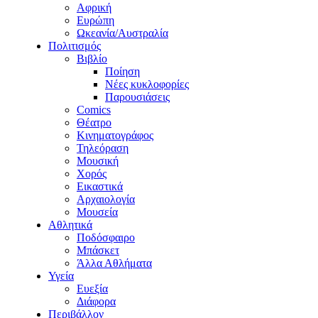
Αφρική
Ευρώπη
Ωκεανία/Αυστραλία
Πολιτισμός
Βιβλίο
Ποίηση
Νέες κυκλοφορίες
Παρουσιάσεις
Comics
Θέατρο
Κινηματογράφος
Τηλεόραση
Μουσική
Χορός
Εικαστικά
Αρχαιολογία
Μουσεία
Αθλητικά
Ποδόσφαιρο
Μπάσκετ
Άλλα Αθλήματα
Υγεία
Ευεξία
Διάφορα
Περιβάλλον