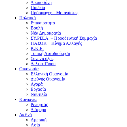
Δικαιοσύνη
Παιδεία
Πρόσφυγες – Μετανάστες
Πολιτική
Επικαιρότητα
Βουλή
Νέα Δημοκρατία
ΣΥ.ΡΙΖ.Α. – Προοδευτική Συμμαχία
ΠΑΣΟΚ – Κίνημα Αλλαγής
Κ.Κ.Ε.
Τοπική Αυτοδιοίκηση
Συνεντεύξεις
Δελτία Τύπου
Οικονομία
Ελληνική Οικονομία
Διεθνής Οικονομία
Αγορά
Εργασία
Ναυτιλία
Κοινωνία
Ρεπορτάζ
Διάφορα
Διεθνή
Αμερική
Ασία