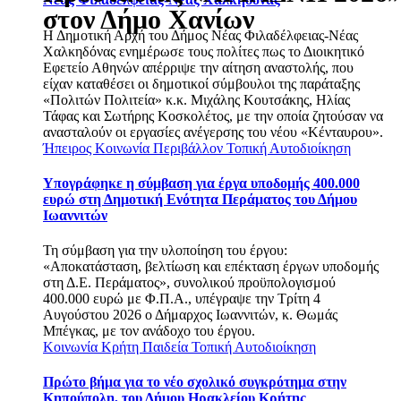
στον Δήμο Χανίων
Η Δημοτική Αρχή του Δήμος Νέας Φιλαδέλφειας-Νέας
Χαλκηδόνας ενημέρωσε τους πολίτες πως το Διοικητικό
Εφετείο Αθηνών απέρριψε την αίτηση αναστολής, που
είχαν καταθέσει οι δημοτικοί σύμβουλοι της παράταξης
«Πολιτών Πολιτεία» κ.κ. Μιχάλης Κουτσάκης, Ηλίας
Τάφας και Σωτήρης Κοσκολέτος, με την οποία ζητούσαν να
ανασταλούν οι εργασίες ανέγερσης του νέου «Κένταυρου».
Ήπειρος
Κοινωνία
Περιβάλλον
Τοπική Αυτοδιοίκηση
Υπογράφηκε η σύμβαση για έργα υποδομής 400.000
ευρώ στη Δημοτική Ενότητα Περάματος του Δήμου
Ιωαννιτών
Τη σύμβαση για την υλοποίηση του έργου:
«Αποκατάσταση, βελτίωση και επέκταση έργων υποδομής
στη Δ.Ε. Περάματος», συνολικού προϋπολογισμού
400.000 ευρώ με Φ.Π.Α., υπέγραψε την Τρίτη 4
Αυγούστου 2026 ο Δήμαρχος Ιωαννιτών, κ. Θωμάς
Μπέγκας, με τον ανάδοχο του έργου.
Κοινωνία
Κρήτη
Παιδεία
Τοπική Αυτοδιοίκηση
Πρώτο βήμα για το νέο σχολικό συγκρότημα στην
Κηπούπολη, του Δήμου Ηρακλείου Κρήτης