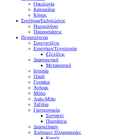
Οικολογία
Κατοικίδια
Κήπος
Συνέδρια/Εκδηλώσεις
Ημερολόγιο
Παρουσιάσεις
Περισσότερα
Συνεντεύξεις
Επιστήμη/Τεχνολογία
Εξελίξεις
Διαφορετικό
Μεταφυσική
Ιστορία
Παιδί
Γυναίκα
Άνδρας
Μόδα
Auto-Moto
Ταξίδια
Γαστρονομία
Συνταγές
Προτάσεις
Διασκέδαση
Χρήσιμες Πληροφορίες
Καιρός