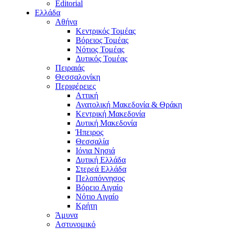
Editorial
Ελλάδα
Αθήνα
Κεντρικός Τομέας
Βόρειος Τομέας
Νότιος Τομέας
Δυτικός Τομέας
Πειραιάς
Θεσσαλονίκη
Περιφέρειες
Αττική
Ανατολική Μακεδονία & Θράκη
Κεντρική Μακεδονία
Δυτική Μακεδονία
Ήπειρος
Θεσσαλία
Ιόνια Νησιά
Δυτική Ελλάδα
Στερεά Ελλάδα
Πελοπόννησος
Βόρειο Αιγαίο
Νότιο Αιγαίο
Κρήτη
Άμυνα
Αστυνομικό