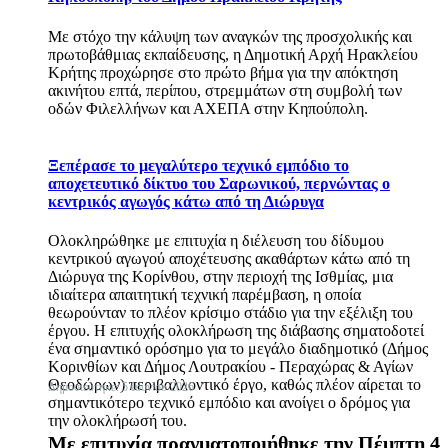
Με στόχο την κάλυψη των αναγκών της προσχολικής και
πρωτοβάθμιας εκπαίδευσης, η Δημοτική Αρχή Ηρακλείου
Κρήτης προχώρησε στο πρώτο βήμα για την απόκτηση
ακινήτου επτά, περίπου, στρεμμάτων στη συμβολή των
οδών Φιλελλήνων και ΑΧΕΠΑ στην Κηπούπολη.
Ξεπέρασε το μεγαλύτερο τεχνικό εμπόδιο το
αποχετευτικό δίκτυο του Σαρωνικού, περνώντας ο
κεντρικός αγωγός κάτω από τη Διώρυγα
Ολοκληρώθηκε με επιτυχία η διέλευση του δίδυμου
κεντρικού αγωγού αποχέτευσης ακαθάρτων κάτω από τη
Διώρυγα της Κορίνθου, στην περιοχή της Ισθμίας, μια
ιδιαίτερα απαιτητική τεχνική παρέμβαση, η οποία
θεωρούνταν το πλέον κρίσιμο στάδιο για την εξέλιξη του
έργου. Η επιτυχής ολοκλήρωση της διάβασης σηματοδοτεί
ένα σημαντικό ορόσημο για το μεγάλο διαδημοτικό (Δήμος
Κορινθίων και Δήμος Λουτρακίου - Περαχώρας & Αγίων
Θεοδώρων) περιβαλλοντικό έργο, καθώς πλέον αίρεται το
Δημοσιεύτηκε: 5 Ιουνίου 2026
σημαντικότερο τεχνικό εμπόδιο και ανοίγει ο δρόμος για
την ολοκλήρωσή του.
Με επιτυχία πραγματοποιήθηκε την Πέμπτη 4