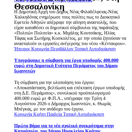
Θεσσαλονίκη
Η Δημοτική Αρχή του Δήμος Νέας Φιλαδέλφειας-Νέας
Χαλκηδόνας ενημέρωσε τους πολίτες πως το Διοικητικό
Εφετείο Αθηνών απέρριψε την αίτηση αναστολής, που
είχαν καταθέσει οι δημοτικοί σύμβουλοι της παράταξης
«Πολιτών Πολιτεία» κ.κ. Μιχάλης Κουτσάκης, Ηλίας
Τάφας και Σωτήρης Κοσκολέτος, με την οποία ζητούσαν να
ανασταλούν οι εργασίες ανέγερσης του νέου «Κένταυρου».
Ήπειρος
Κοινωνία
Περιβάλλον
Τοπική Αυτοδιοίκηση
Υπογράφηκε η σύμβαση για έργα υποδομής 400.000
ευρώ στη Δημοτική Ενότητα Περάματος του Δήμου
Ιωαννιτών
Τη σύμβαση για την υλοποίηση του έργου:
«Αποκατάσταση, βελτίωση και επέκταση έργων υποδομής
στη Δ.Ε. Περάματος», συνολικού προϋπολογισμού
400.000 ευρώ με Φ.Π.Α., υπέγραψε την Τρίτη 4
Αυγούστου 2026 ο Δήμαρχος Ιωαννιτών, κ. Θωμάς
Μπέγκας, με τον ανάδοχο του έργου.
Κοινωνία
Κρήτη
Παιδεία
Τοπική Αυτοδιοίκηση
Πρώτο βήμα για το νέο σχολικό συγκρότημα στην
Κηπούπολη, του Δήμου Ηρακλείου Κρήτης