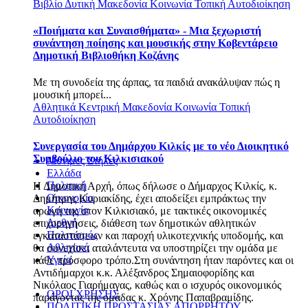
Βιβλίο
Δυτική Μακεδονία
Κοινωνία
Τοπική Αυτοδιοίκηση
«Ποιήματα και Συναισθήματα» - Μια ξεχωριστή
συνάντηση ποίησης και μουσικής στην Κοβεντάρειο
Δημοτική Βιβλιοθήκη Κοζάνης
Με τη συνοδεία της άρπας, τα παιδιά ανακάλυψαν πώς η
μουσική μπορεί...
Αθλητικά
Κεντρική Μακεδονία
Κοινωνία
Τοπική
Αυτοδιοίκηση
Συνεργασία του Δημάρχου Κιλκίς με το νέο Διοικητικό
Συμβούλιο του Κιλκισιακού
Μόνιμες Στήλες
Ελλάδα
Πολιτική
Η Δημοτική Αρχή, όπως δήλωσε ο Δήμαρχος Κιλκίς, κ.
Οικονομία
Δημήτρης Κυριακίδης, έχει αποδείξει εμπράκτως την
Κοινωνία
αρωγή της στον Κιλκισιακό, με τακτικές οικονομικές
Διεθνή
επιχορηγήσεις, διάθεση των δημοτικών αθλητικών
Πολιτισμός
εγκαταστάσεων και παροχή υλικοτεχνικής υποδομής, και
Αθλητικά
θα συνεχίσει αταλάντευτα να υποστηρίζει την ομάδα με
Υγεία
κάθε πρόσφορο τρόπο.Στη συνάντηση ήταν παρόντες και οι
Αντιδήμαρχοι κ.κ. Αλέξανδρος Σημαιοφορίδης και
Νικόλαος Γιαρήμαγας, καθώς και ο ισχυρός οικονομικός
ΟΡΟΙ ΧΡΗΣΗΣ
παράγοντας της ομάδας κ. Χρόνης Παπαβραμίδης.
ΠΟΛΙΤΙΚΗ ΠΡΟΣΤΑΣΙΑΣ ΑΠΟΡΡΗΤΟΥ