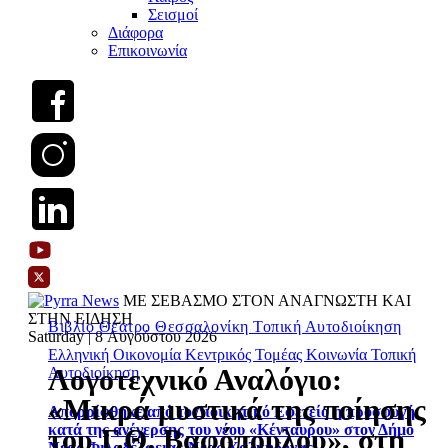
Σεισμοί
Διάφορα
Επικοινωνία
ΜΕ ΣΕΒΑΣΜΟ ΣΤΟΝ ΑΝΑΓΝΩΣΤΗ ΚΑΙ
ΣΤΗΝ ΕΙΔΗΣΗ
Βιβλίο
Θέατρο
Θεσσαλονίκη
Τοπική Αυτοδιοίκηση
Saturday | 8 Αυγούστου 2026
Ελληνική Οικονομία
Κεντρικός Τομέας
Κοινωνία
Τοπική
Λογοτεχνικό Αναλόγιο:
Αυτοδιοίκηση
«Μικρά μυστικά της ποίησης
Απορρίφθηκε από το Διοικητικό Εφετείο η προσφυγή
κατά της ανέγερσης του νέου «Κένταυρου» στον Δήμο
του Γ.Θ. Βαφόπουλου», στη
Νέας Φιλαδέλφειας-Νέας Χαλκηδόνας