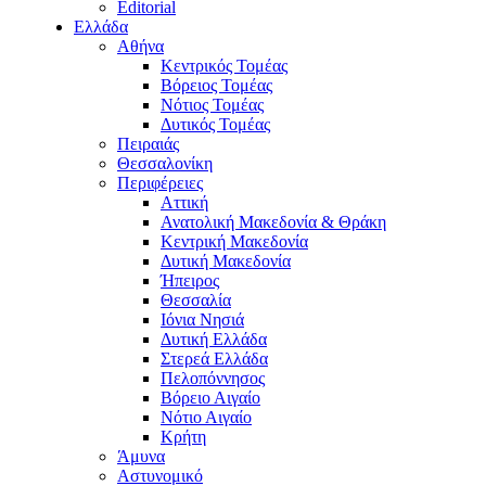
Editorial
Ελλάδα
Αθήνα
Κεντρικός Τομέας
Βόρειος Τομέας
Νότιος Τομέας
Δυτικός Τομέας
Πειραιάς
Θεσσαλονίκη
Περιφέρειες
Αττική
Ανατολική Μακεδονία & Θράκη
Κεντρική Μακεδονία
Δυτική Μακεδονία
Ήπειρος
Θεσσαλία
Ιόνια Νησιά
Δυτική Ελλάδα
Στερεά Ελλάδα
Πελοπόννησος
Βόρειο Αιγαίο
Νότιο Αιγαίο
Κρήτη
Άμυνα
Αστυνομικό