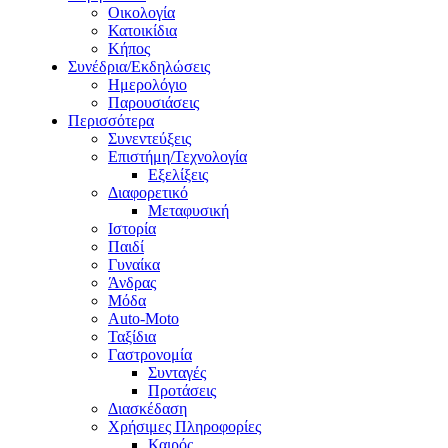
Οικολογία
Κατοικίδια
Κήπος
Συνέδρια/Εκδηλώσεις
Ημερολόγιο
Παρουσιάσεις
Περισσότερα
Συνεντεύξεις
Επιστήμη/Τεχνολογία
Εξελίξεις
Διαφορετικό
Μεταφυσική
Ιστορία
Παιδί
Γυναίκα
Άνδρας
Μόδα
Auto-Moto
Ταξίδια
Γαστρονομία
Συνταγές
Προτάσεις
Διασκέδαση
Χρήσιμες Πληροφορίες
Καιρός