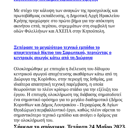
Με στόχο την κάλυψη των αναγκών της προσχολικής και
πρωτοβάθμιας εκπαίδευσης, η Δημοτική Αρχή Ηρακλείου
Κρήτης προχώρησε στο πρώτο βήμα για την απόκτηση
ακινήτου επτά, περίπου, στρεμμάτων στη συμβολή των
οδών Φιλελλήνων και ΑΧΕΠΑ στην Κηπούπολη.
Ξεπέρασε το μεγαλύτερο τεχνικό εμπόδιο το
αποχετευτικό δίκτυο του Σαρωνικού, περνώντας ο
κεντρικός αγωγός κάτω από τη Διώρυγα
Ολοκληρώθηκε με επιτυχία η διέλευση του δίδυμου
κεντρικού αγωγού αποχέτευσης ακαθάρτων κάτω από τη
Διώρυγα της Κορίνθου, στην περιοχή της Ισθμίας, μια
ιδιαίτερα απαιτητική τεχνική παρέμβαση, η οποία
θεωρούνταν το πλέον κρίσιμο στάδιο για την εξέλιξη του
έργου. Η επιτυχής ολοκλήρωση της διάβασης σηματοδοτεί
ένα σημαντικό ορόσημο για το μεγάλο διαδημοτικό (Δήμος
Κορινθίων και Δήμος Λουτρακίου - Περαχώρας & Αγίων
Θεοδώρων) περιβαλλοντικό έργο, καθώς πλέον αίρεται το
Δημοσιεύτηκε: 24 Μαΐου 2023
σημαντικότερο τεχνικό εμπόδιο και ανοίγει ο δρόμος για
την ολοκλήρωσή του.
Σήμερα το απόγευμα, Τετάρτη 24 Μαΐου 2023,