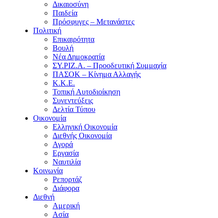
Δικαιοσύνη
Παιδεία
Πρόσφυγες – Μετανάστες
Πολιτική
Επικαιρότητα
Βουλή
Νέα Δημοκρατία
ΣΥ.ΡΙΖ.Α. – Προοδευτική Συμμαχία
ΠΑΣΟΚ – Κίνημα Αλλαγής
Κ.Κ.Ε.
Τοπική Αυτοδιοίκηση
Συνεντεύξεις
Δελτία Τύπου
Οικονομία
Ελληνική Οικονομία
Διεθνής Οικονομία
Αγορά
Εργασία
Ναυτιλία
Κοινωνία
Ρεπορτάζ
Διάφορα
Διεθνή
Αμερική
Ασία