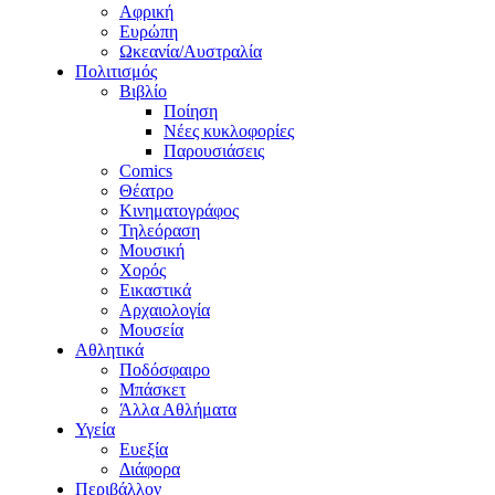
Αφρική
Ευρώπη
Ωκεανία/Αυστραλία
Πολιτισμός
Βιβλίο
Ποίηση
Νέες κυκλοφορίες
Παρουσιάσεις
Comics
Θέατρο
Κινηματογράφος
Τηλεόραση
Μουσική
Χορός
Εικαστικά
Αρχαιολογία
Μουσεία
Αθλητικά
Ποδόσφαιρο
Μπάσκετ
Άλλα Αθλήματα
Υγεία
Ευεξία
Διάφορα
Περιβάλλον