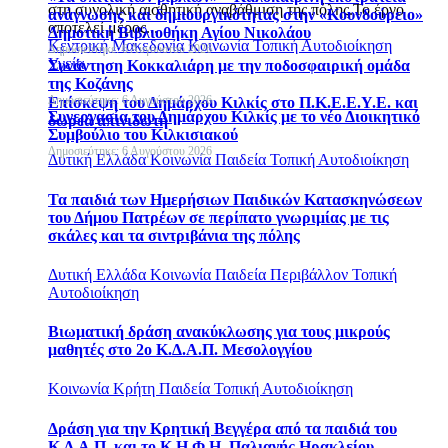
στη συνολική αισθητική αναβάθμιση της πόλης.Το έργο
ανάγνωσης και δημιουργικότητας στην «Κουνδούρειο»
αποτελεί μέρος...
Δημοτική Βιβλιοθήκη Αγίου Νικολάου
Κεντρική Μακεδονία
Κοινωνία
Τοπική Αυτοδιοίκηση
Δημοσιεύτηκε: 6 Αυγούστου 2026
Υγεία
Συνάντηση Κοκκαλιάρη με την ποδοσφαιρική ομάδα
της Κοζάνης
Δημοσιεύτηκε: 6 Αυγούστου 2026
Επίσκεψη του Δημάρχου Κιλκίς στο Π.Κ.Ε.Ε.Υ.Ε. και
Συνεργασία του Δημάρχου Κιλκίς με το νέο Διοικητικό
δωρεά απινιδωτή
Συμβούλιο του Κιλκισιακού
Δημοσιεύτηκε: 6 Αυγούστου 2026
Δυτική Ελλάδα
Κοινωνία
Παιδεία
Τοπική Αυτοδιοίκηση
Τα παιδιά των Ημερήσιων Παιδικών Κατασκηνώσεων
του Δήμου Πατρέων σε περίπατο γνωριμίας με τις
σκάλες και τα σιντριβάνια της πόλης
Δυτική Ελλάδα
Κοινωνία
Παιδεία
Περιβάλλον
Τοπική
Αυτοδιοίκηση
Βιωματική δράση ανακύκλωσης για τους μικρούς
μαθητές στο 2ο Κ.Δ.Α.Π. Μεσολογγίου
Κοινωνία
Κρήτη
Παιδεία
Τοπική Αυτοδιοίκηση
Δράση για την Κρητική Βεγγέρα από τα παιδιά του
Κ.Δ.Α.Π. και το Κ.Η.Φ.Η. Παλιανής Ηρακλείου